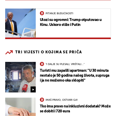
PITANJE BUDUĆNOSTI
Ulozi su ogromni: Trump otputovao u
Kinu. Uskoro stiže i Putin
TRI VIJESTI O KOJIMA SE PRIČA
"I DALJE SU PLESALI, VRIŠTALI..."
Turisti mu zapalili apartman: "U 30 minuta
nestalo je 50 godina našeg života, supruga
i ja ne možemo oka sklopiti"
IMAŠ PRAVO, OSTVARI GA!
Tko ima pravo na inkluzivni dodatak? Može
se dobiti i 720 eura