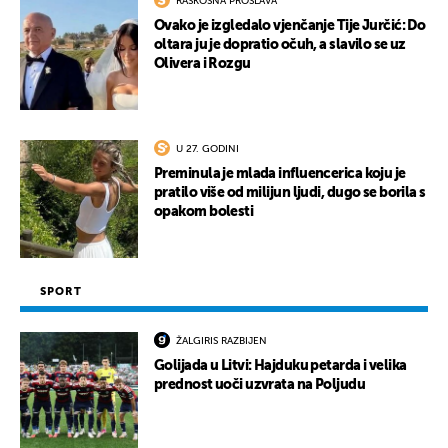
RASKOŠNA PROSLAVA
Ovako je izgledalo vjenčanje Tije Jurčić: Do
oltara ju je dopratio očuh, a slavilo se uz
Olivera i Rozgu
U 27. GODINI
Preminula je mlada influencerica koju je
pratilo više od milijun ljudi, dugo se borila s
opakom bolesti
SPORT
ŽALGIRIS RAZBIJEN
Golijada u Litvi: Hajduku petarda i velika
prednost uoči uzvrata na Poljudu