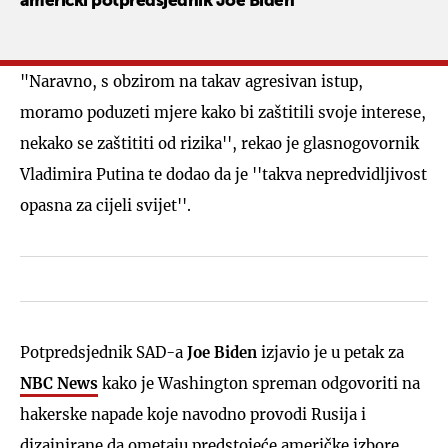
američki potpredsjednik Joe Biden
"Naravno, s obzirom na takav agresivan istup,
moramo poduzeti mjere kako bi zaštitili svoje interese,
nekako se zaštititi od rizika'', rekao je glasnogovornik
Vladimira Putina te dodao da je ''takva nepredvidljivost
opasna za cijeli svijet''.
Potpredsjednik SAD-a
Joe Biden
izjavio je u petak za
NBC News
kako je Washington spreman odgovoriti na
hakerske napade koje navodno provodi Rusija i
dizajnirane da ometaju predstojeće američke izbore.