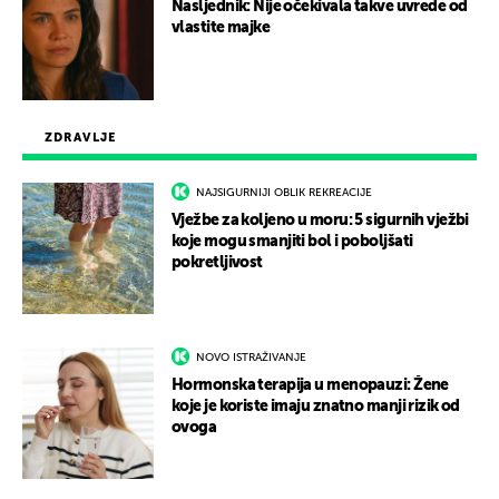
Nasljednik: Nije očekivala takve uvrede od
vlastite majke
ZDRAVLJE
NAJSIGURNIJI OBLIK REKREACIJE
Vježbe za koljeno u moru: 5 sigurnih vježbi
koje mogu smanjiti bol i poboljšati
pokretljivost
NOVO ISTRAŽIVANJE
Hormonska terapija u menopauzi: Žene
koje je koriste imaju znatno manji rizik od
ovoga