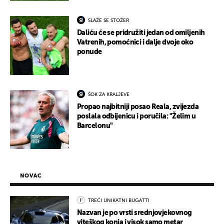
SLAŽE SE STOŽER
Daliću će se pridružiti jedan od omiljenih
Vatrenih, pomoćnici i dalje dvoje oko
ponude
ŠOK ZA KRALJEVE
Propao najbitniji posao Reala, zvijezda
poslala odbijenicu i poručila: "Želim u
Barcelonu"
NOVAC
TREĆI UNIKATNI BUGATTI
Nazvan je po vrsti srednjovjekovnog
viteškog konja i visok samo metar