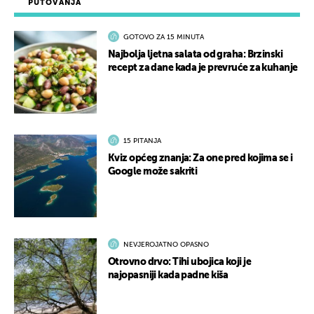
PUTOVANJA
GOTOVO ZA 15 MINUTA
Najbolja ljetna salata od graha: Brzinski
recept za dane kada je prevruće za kuhanje
15 PITANJA
Kviz općeg znanja: Za one pred kojima se i
Google može sakriti
NEVJEROJATNO OPASNO
Otrovno drvo: Tihi ubojica koji je
najopasniji kada padne kiša