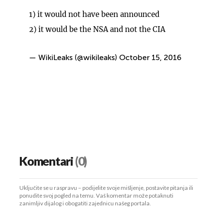
1) it would not have been announced
2) it would be the NSA and not the CIA
— WikiLeaks (@wikileaks)
October 15, 2016
Komentari
(0)
Uključite se u raspravu – podijelite svoje mišljenje, postavite pitanja ili
ponudite svoj pogled na temu. Vaš komentar može potaknuti
zanimljiv dijalog i obogatiti zajednicu našeg portala.