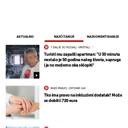
AKTUALNO
NAJČITANIJE
NAJKOMENTIRANIJE
"I DALJE SU PLESALI, VRIŠTALI..."
Turisti mu zapalili apartman: "U 30 minuta
nestalo je 50 godina našeg života, supruga
i ja ne možemo oka sklopiti"
IMAŠ PRAVO, OSTVARI GA!
UKLJUČITE NOTIFIKACIJE
Tko ima pravo na inkluzivni dodatak? Može
se dobiti i 720 eura