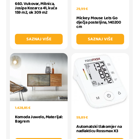
660. Vukovar, Mitnica,
Josipa Kozarca 41, kuća
29,99 €
159 m2, ok 309 m2
Mickey Mouse Lets Go
dječja posteljina, 140200
cm
SAZNAJ VIŠE
SAZNAJ VIŠE
1.428,85 €
Komoda Juwelo, Materijal:
59,89 €
Bagrem
Automatski tlakomjer na
nadlakticu Rossmax X3