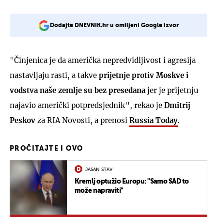
Dodajte DNEVNIK.hr u omiljeni Google izvor
"Činjenica je da američka nepredvidljivost i agresija
nastavljaju rasti, a takve
prijetnje protiv Moskve i
vodstva naše zemlje su bez presedana
jer je prijetnju
najavio američki potpredsjednik'', rekao je
Dmitrij
Peskov
za RIA Novosti, a prenosi
Russia Today
.
PROČITAJTE I OVO
JASAN STAV
Kremlj optužio Europu: "Samo SAD to
može napraviti"