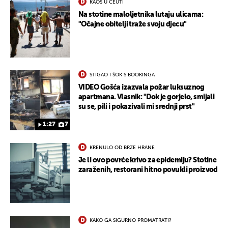
KAOS U CEUTI
Na stotine maloljetnika lutaju ulicama:
"Očajne obitelji traže svoju djecu"
STIGAO I ŠOK S BOOKINGA
VIDEO Gošća izazvala požar luksuznog
apartmana. Vlasnik: "Dok je gorjelo, smijali
su se, pili i pokazivali mi srednji prst"
1:27
7
KRENULO OD BRZE HRANE
Je li ovo povrće krivo za epidemiju? Stotine
zaraženih, restorani hitno povukli proizvod
KAKO GA SIGURNO PROMATRATI?