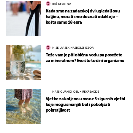
BAŠ EFEKTNA
Kada smo na zadarskoj rivi ugledali ovu
haljinu, morali smo doznati odakle je –
košta samo 18 eura
NIJE UVIJEK NAJBOLJI IZBOR
Teže vam je piti običnu vodu pa posežete
za mineralnom? Evo što to čini organizmu
NAJSIGURNIJI OBLIK REKREACIJE
Vježbe za koljeno u moru: 5 sigurnih vježbi
koje mogu smanjiti bol i poboljšati
pokretljivost