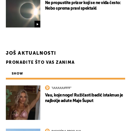
Ne propustite prizor koji se ne viđa često:
Nebo sprema pravi spektakl
JOŠ AKTUALNOSTI
PRONAĐITE ŠTO VAS ZANIMA
SHOW
"UUUUUUFFFF"
Vau, koje noge! Ružičasti badić istaknuo je
najbolje adute Maje Šuput