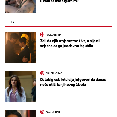
li vam se ovo sigurnim?
TV
NASLJEDNIK
Želi da njih troje sretno žive, a nije ni
svjesna da ga je odavno izgubila
DALEKI GRAD
Daleki grad: Intuicija joj govori da danas
neće otići iz njihovog života
NASLJEDNIK