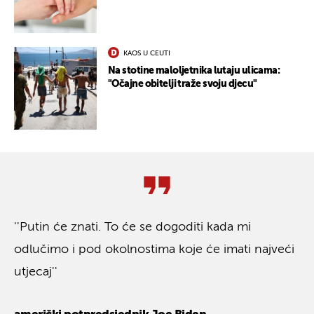
KAOS U CEUTI
Na stotine maloljetnika lutaju ulicama:
"Očajne obitelji traže svoju djecu"
''Putin će znati. To će se dogoditi kada mi
odlučimo i pod okolnostima koje će imati najveći
utjecaj''