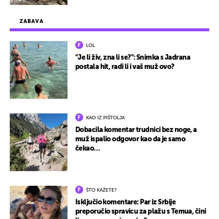
ZABAVA
LOL
"Je li živ, zna li se?": Snimka s Jadrana
postala hit, radi li i vaš muž ovo?
KAO IZ PIŠTOLJA
Dobacila komentar trudnici bez noge, a
muž ispalio odgovor kao da je samo
čekao…
ŠTO KAŽETE?
Isključio komentare: Par iz Srbije
preporučio spravicu za plažu s Temua, čini