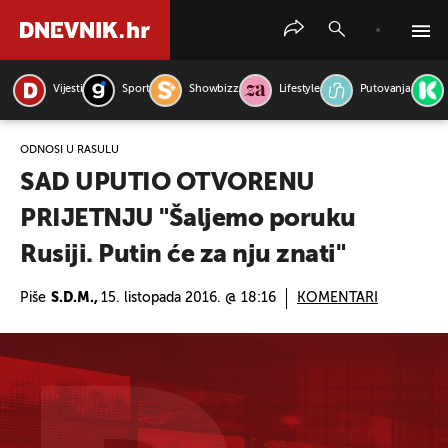
Vijesti
Sport
Showbizz
Lifestyle
Putovanja
PRETRAŽITE VIJESTI
ODNOSI U RASULU
SAD UPUTIO OTVORENU
PRIJETNJU "Šaljemo poruku
Rusiji. Putin će za nju znati"
Piše
S.D.M.,
15. listopada 2016. @ 18:16
KOMENTARI