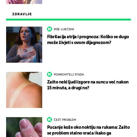
ZDRAVLJE
PIŠE LIJEČNIK
Fibrilacija atrija i prognoza: Koliko se dugo
može živjeti s ovom dijagnozom?
POKROVITELJ STADA
Zašto neki ljudi izgore na suncu već nakon
15 minuta, a drugi ne?
ČEST PROBLEM
Pucanje kože oko noktiju na rukama: Zašto
se problem stalno vraća i kako ga