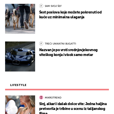
SAM SVOJ ŠEF
Šest poslova koje možete pokrenuti od
kuće uz minimalna ulaganja
TREĆI UNIKATNI BUGATTI
Nazvan je po vrsti srednjovjekovnog
viteškog konja i visok samo metar
LIFESTYLE
MIKROTREND
Sinj, alkari i dašak dolce vite: Jedna haljina
pretvorila je tribine u scenu iz talijanskog
filma