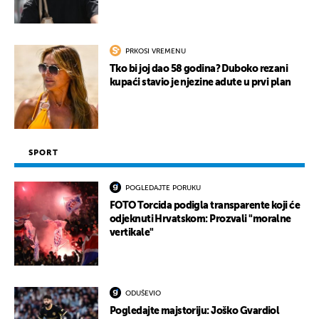
PRKOSI VREMENU
Tko bi joj dao 58 godina? Duboko rezani
kupaći stavio je njezine adute u prvi plan
SPORT
POGLEDAJTE PORUKU
FOTO Torcida podigla transparente koji će
odjeknuti Hrvatskom: Prozvali "moralne
vertikale"
ODUŠEVIO
Pogledajte majstoriju: Joško Gvardiol