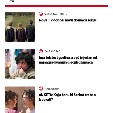
TV
SLUČAJNA OBITELJ
Nova TV donosi novu domaću seriju!
DALEKI GRAD
Ima tek šest godina, a već je jedan od
najnagrađivanijih dječjih glumaca
NASLJEDNIK
ANKETA: Koju ženu bi Serhat trebao
izabrati?