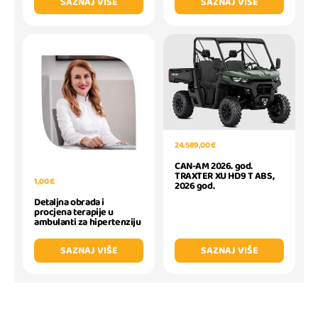
SAZNAJ VIŠE
SAZNAJ VIŠE
24.589,00 €
CAN-AM 2026. god.
TRAXTER XU HD9 T ABS,
1,00 €
2026 god.
Detaljna obrada i
procjena terapije u
ambulanti za hipertenziju
SAZNAJ VIŠE
SAZNAJ VIŠE