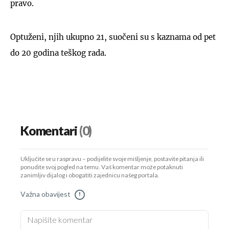
pravo.
Optuženi, njih ukupno 21, suočeni su s kaznama od pet
do 20 godina teškog rada.
Komentari
(0)
Uključite se u raspravu – podijelite svoje mišljenje, postavite pitanja ili
ponudite svoj pogled na temu. Vaš komentar može potaknuti
zanimljiv dijalog i obogatiti zajednicu našeg portala.
Važna obavijest
!