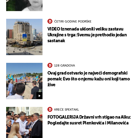
ČETIRI GODINE PODRŠKE
VIDEO Iznenada uklonili veliku zastavu
Ukrajine s trga: Svemu je prethodio jedan
sastanak
128 GRADOVA
Ovaj grad ostvario je najveći demografski
pomak: Evo što o njemu kažu oni koji tamo
žive
KREĆE SPEKTAKL
FOTOGALERIJA Državni vrh stigao na Alku:
Pogledajte susret Plenkovića i Milanovića