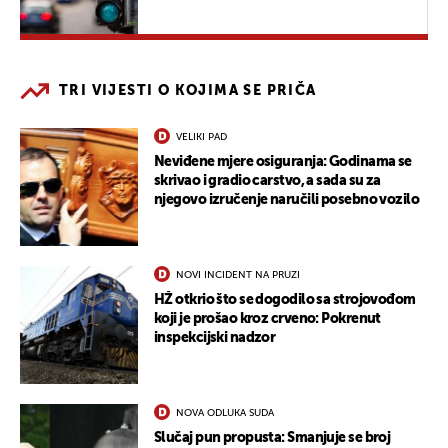
TRI VIJESTI O KOJIMA SE PRIČA
VELIKI PAD
Neviđene mjere osiguranja: Godinama se
skrivao i gradio carstvo, a sada su za
njegovo izručenje naručili posebno vozilo
NOVI INCIDENT NA PRUZI
HŽ otkrio što se dogodilo sa strojovođom
koji je prošao kroz crveno: Pokrenut
inspekcijski nadzor
NOVA ODLUKA SUDA
Slučaj pun propusta: Smanjuje se broj