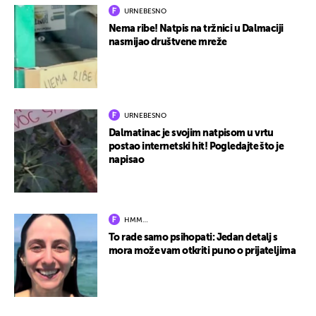
URNEBESNO
Nema ribe! Natpis na tržnici u Dalmaciji
nasmijao društvene mreže
URNEBESNO
Dalmatinac je svojim natpisom u vrtu
postao internetski hit! Pogledajte što je
napisao
HMM…
To rade samo psihopati: Jedan detalj s
mora može vam otkriti puno o prijateljima