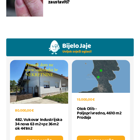
zaustaviti?
15.000,00 €
Otok Olib -
80.000,00 €
Poljoprivredno, 4610 m2
Prodaja
482. Vukovar Industrijska
34 nova 63 m2+pz 36m2
ok 441m2