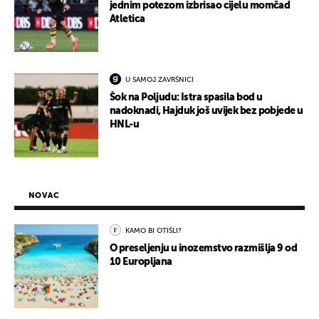
jednim potezom izbrisao cijelu momčad
Atletica
U SAMOJ ZAVRŠNICI
Šok na Poljudu: Istra spasila bod u
nadoknadi, Hajduk još uvijek bez pobjede u
HNL-u
NOVAC
KAMO BI OTIŠLI?
O preseljenju u inozemstvo razmišlja 9 od
10 Europljana