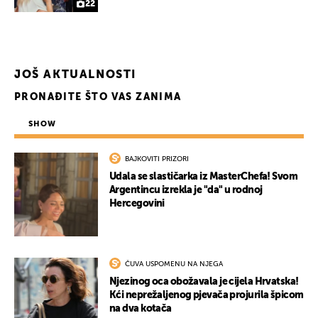
22
JOŠ AKTUALNOSTI
PRONAĐITE ŠTO VAS ZANIMA
SHOW
BAJKOVITI PRIZORI
Udala se slastičarka iz MasterChefa! Svom
UKLJUČITE NOTIFIKACIJE
Argentincu izrekla je "da" u rodnoj
Hercegovini
ČUVA USPOMENU NA NJEGA
Njezinog oca obožavala je cijela Hrvatska!
Kći neprežaljenog pjevača projurila špicom
na dva kotača