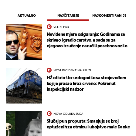
AKTUALNO
NAJČITANIJE
NAJKOMENTIRANIJE
VELIKI PAD
Neviđene mjere osiguranja: Godinama se
skrivao i gradio carstvo, a sada su za
njegovo izručenje naručili posebno vozilo
NOVI INCIDENT NA PRUZI
HŽ otkrio što se dogodilo sa strojovođom
koji je prošao kroz crveno: Pokrenut
inspekcijski nadzor
NOVA ODLUKA SUDA
Slučaj pun propusta: Smanjuje se broj
optuženih za otmicu i ubojstvo male Danke