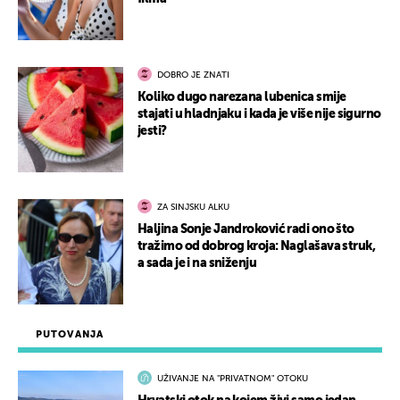
DOBRO JE ZNATI
Koliko dugo narezana lubenica smije
stajati u hladnjaku i kada je više nije sigurno
jesti?
ZA SINJSKU ALKU
Haljina Sonje Jandroković radi ono što
tražimo od dobrog kroja: Naglašava struk,
a sada je i na sniženju
PUTOVANJA
UŽIVANJE NA "PRIVATNOM" OTOKU