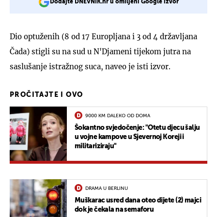
Dodajte DNEVNIK.hr u omiljeni Google izvor
Dio optuženih (8 od 17 Europljana i 3 od 4 državljana
Čada) stigli su na sud u N'Djameni tijekom jutra na
saslušanje istražnog suca, naveo je isti izvor.
PROČITAJTE I OVO
9000 KM DALEKO OD DOMA
Šokantno svjedočenje: "Otetu djecu šalju
u vojne kampove u Sjevernoj Koreji i
militariziraju"
DRAMA U BERLINU
Muškarac usred dana oteo dijete (2) majci
dok je čekala na semaforu