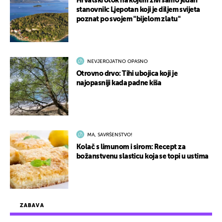
Hrvatski otok na kojem živi samo jedan
stanovnik: Ljepotan koji je diljem svijeta
poznat po svojem "bijelom zlatu"
NEVJEROJATNO OPASNO
Otrovno drvo: Tihi ubojica koji je
najopasniji kada padne kiša
MA, SAVRŠENSTVO!
Kolač s limunom i sirom: Recept za
božanstvenu slasticu koja se topi u ustima
ZABAVA