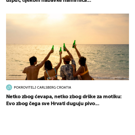
usput, tijekom nabavke namirnica...
POKROVITELJ CARLSBERG CROATIA
Netko zbog ćevapa, netko zbog drške za motiku:
Evo zbog čega sve Hrvati duguju pivo...