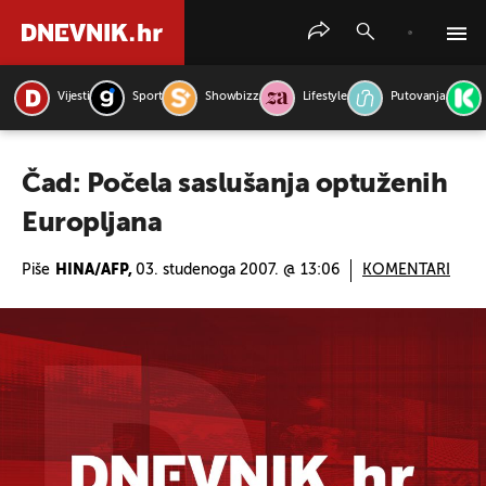
Vijesti
Sport
Showbizz
Lifestyle
Putovanja
PRETRAŽITE VIJESTI
Čad: Počela saslušanja optuženih
Europljana
Piše
HINA/AFP,
03. studenoga 2007. @ 13:06
KOMENTARI