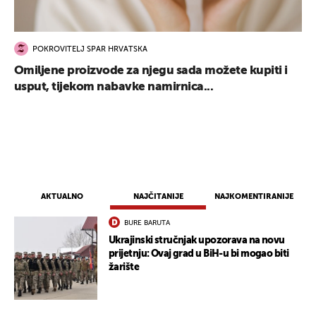
POKROVITELJ SPAR HRVATSKA
Omiljene proizvode za njegu sada možete kupiti i
usput, tijekom nabavke namirnica...
AKTUALNO
NAJČITANIJE
NAJKOMENTIRANIJE
BURE BARUTA
Ukrajinski stručnjak upozorava na novu
prijetnju: Ovaj grad u BiH-u bi mogao biti
žarište