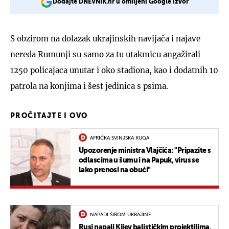
Dodajte DNEVNIK.hr u omiljeni Google izvor
S obzirom na dolazak ukrajinskih navijača i najave
nereda Rumunji su samo za tu utakmicu angažirali
1250 policajaca unutar i oko stadiona, kao i dodatnih 10
patrola na konjima i šest jedinica s psima.
PROČITAJTE I OVO
AFRIČKA SVINJSKA KUGA
Upozorenje ministra Vlajčića: "Pripazite s
odlascima u šumu i na Papuk, virus se
lako prenosi na obući"
NAPADI ŠIROM UKRAJINE
Rusi napali Kijev balističkim projektilima,