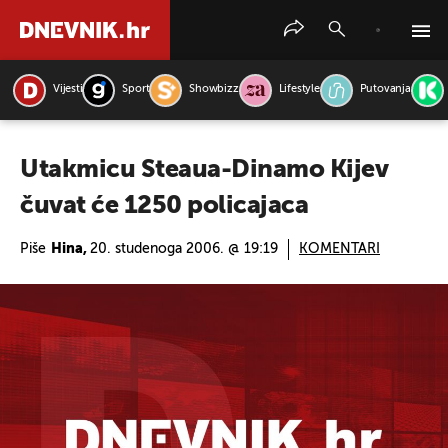
Vijesti
Sport
Showbizz
Lifestyle
Putovanja
PRETRAŽITE VIJESTI
Utakmicu Steaua-Dinamo Kijev
čuvat će 1250 policajaca
Piše
Hina,
20. studenoga 2006. @ 19:19
KOMENTARI