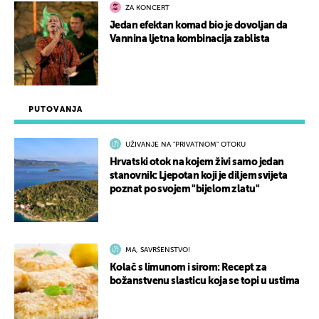
ZA KONCERT
Jedan efektan komad bio je dovoljan da
Vannina ljetna kombinacija zablista
PUTOVANJA
UŽIVANJE NA "PRIVATNOM" OTOKU
Hrvatski otok na kojem živi samo jedan
stanovnik: Ljepotan koji je diljem svijeta
poznat po svojem "bijelom zlatu"
MA, SAVRŠENSTVO!
Kolač s limunom i sirom: Recept za
božanstvenu slasticu koja se topi u ustima