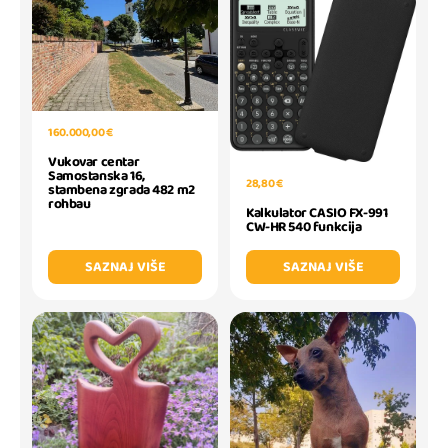
160.000,00 €
Vukovar centar
Samostanska 16,
28,80 €
stambena zgrada 482 m2
rohbau
Kalkulator CASIO FX-991
CW-HR 540 funkcija
SAZNAJ VIŠE
SAZNAJ VIŠE