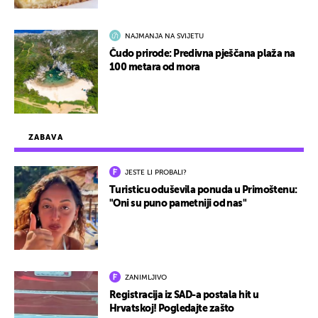
NAJMANJA NA SVIJETU
Čudo prirode: Predivna pješčana plaža na
100 metara od mora
ZABAVA
JESTE LI PROBALI?
Turisticu oduševila ponuda u Primoštenu:
"Oni su puno pametniji od nas"
ZANIMLJIVO
Registracija iz SAD-a postala hit u
Hrvatskoj! Pogledajte zašto