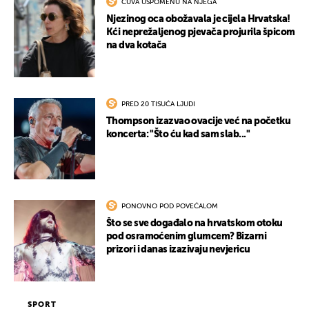
ČUVA USPOMENU NA NJEGA
Njezinog oca obožavala je cijela Hrvatska!
Kći neprežaljenog pjevača projurila špicom
na dva kotača
PRED 20 TISUĆA LJUDI
Thompson izazvao ovacije već na početku
UKLJUČITE NOTIFIKACIJE
koncerta: "Što ću kad sam slab..."
PONOVNO POD POVEĆALOM
Što se sve događalo na hrvatskom otoku
pod osramoćenim glumcem? Bizarni
prizori i danas izazivaju nevjericu
SPORT