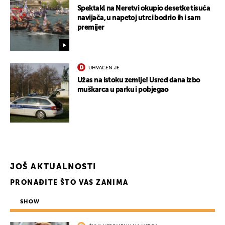
Spektakl na Neretvi okupio desetke tisuća
navijača, u napetoj utrci bodrio ih i sam
premijer
UHVAĆEN JE
Užas na istoku zemlje! Usred dana izbo
muškarca u parku i pobjegao
JOŠ AKTUALNOSTI
PRONAĐITE ŠTO VAS ZANIMA
SHOW