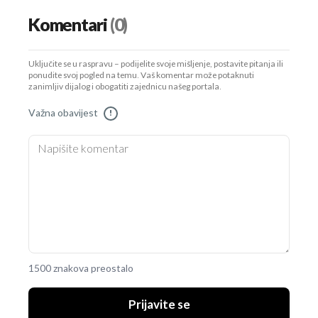
Komentari
(0)
Uključite se u raspravu – podijelite svoje mišljenje, postavite pitanja ili
ponudite svoj pogled na temu. Vaš komentar može potaknuti
zanimljiv dijalog i obogatiti zajednicu našeg portala.
Važna obavijest
!
1500 znakova preostalo
Prijavite se