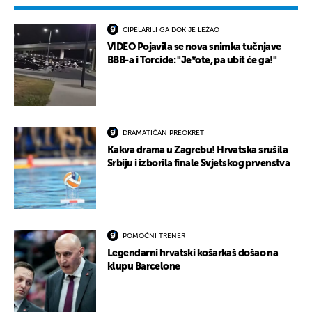
CIPELARILI GA DOK JE LEŽAO
VIDEO Pojavila se nova snimka tučnjave
BBB-a i Torcide: "Je*ote, pa ubit će ga!"
DRAMATIČAN PREOKRET
Kakva drama u Zagrebu! Hrvatska srušila
Srbiju i izborila finale Svjetskog prvenstva
POMOĆNI TRENER
Legendarni hrvatski košarkaš došao na
klupu Barcelone