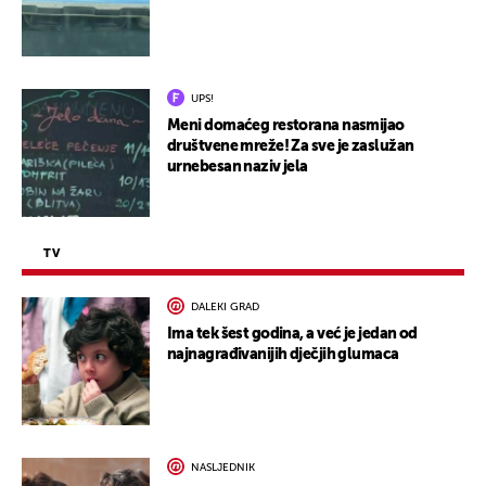
UPS!
Meni domaćeg restorana nasmijao
društvene mreže! Za sve je zaslužan
urnebesan naziv jela
TV
DALEKI GRAD
Ima tek šest godina, a već je jedan od
najnagrađivanijih dječjih glumaca
NASLJEDNIK