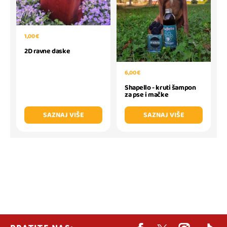
1,00 €
2D ravne daske
6,00 €
Shapello - kruti šampon
za pse i mačke
SAZNAJ VIŠE
SAZNAJ VIŠE