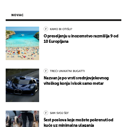
NOVAC
KAMO BI OTIŠLI?
O preseljenju u inozemstvo razmišlja 9 od
10 Europljana
TREĆI UNIKATNI BUGATTI
Nazvan je po vrsti srednjovjekovnog
viteškog konja i visok samo metar
SAM SVOJ ŠEF
Šest poslova koje možete pokrenuti od
kuće uz minimalna ulaganja