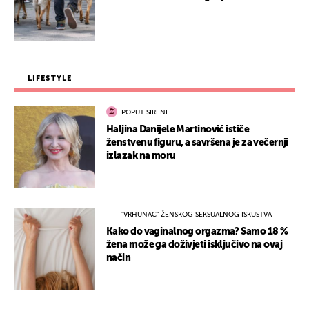
LIFESTYLE
POPUT SIRENE
Haljina Danijele Martinović ističe
ženstvenu figuru, a savršena je za večernji
izlazak na moru
"VRHUNAC" ŽENSKOG SEKSUALNOG ISKUSTVA
Kako do vaginalnog orgazma? Samo 18 %
žena može ga doživjeti isključivo na ovaj
način