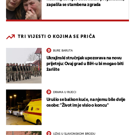
zapalila se stambena zgrada
TRI VIJESTI O KOJIMA SE PRIČA
BURE BARUTA
Ukrajinski stručnjak upozorava na novu
prijetnju: Ovaj grad u BiH-u bi mogao biti
žarište
DRAMA U RIJECI
Urušio se balkon kuće, na njemu bile dvije
osobe: "Život im je visio o koncu"
UŽAS U SLAVONSKOM BRODU