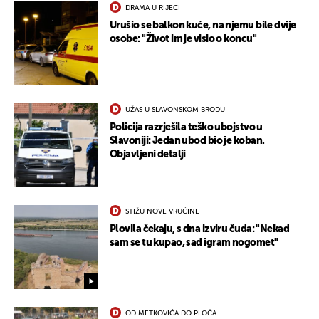
DRAMA U RIJECI
Urušio se balkon kuće, na njemu bile dvije
osobe: "Život im je visio o koncu"
UŽAS U SLAVONSKOM BRODU
Policija razrješila teško ubojstvo u
Slavoniji: Jedan ubod bio je koban.
Objavljeni detalji
STIŽU NOVE VRUĆINE
Plovila čekaju, s dna izviru čuda: "Nekad
sam se tu kupao, sad igram nogomet"
OD METKOVIĆA DO PLOČA