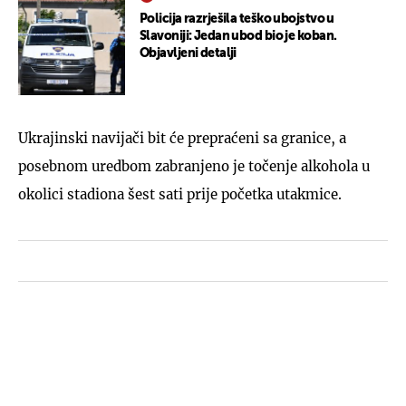
Policija razrješila teško ubojstvo u
Slavoniji: Jedan ubod bio je koban.
Objavljeni detalji
Ukrajinski navijači bit će prepraćeni sa granice, a
posebnom uredbom zabranjeno je točenje alkohola u
okolici stadiona šest sati prije početka utakmice.