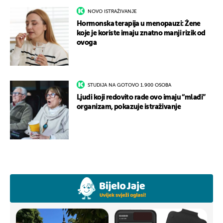
NOVO ISTRAŽIVANJE
Hormonska terapija u menopauzi: Žene
koje je koriste imaju znatno manji rizik od
ovoga
STUDIJA NA GOTOVO 1.900 OSOBA
Ljudi koji redovito rade ovo imaju “mlađi”
organizam, pokazuje istraživanje