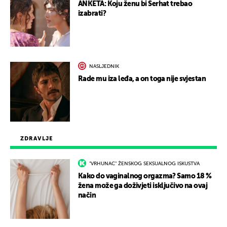
ANKETA: Koju ženu bi Serhat trebao
izabrati?
NASLJEDNIK
Rade mu iza leđa, a on toga nije svjestan
ZDRAVLJE
"VRHUNAC" ŽENSKOG SEKSUALNOG ISKUSTVA
Kako do vaginalnog orgazma? Samo 18 %
žena može ga doživjeti isključivo na ovaj
način