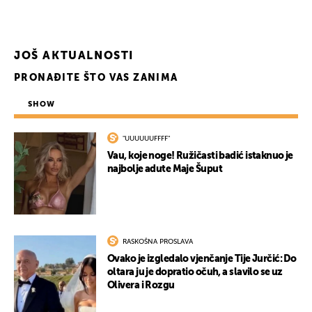
JOŠ AKTUALNOSTI
PRONAĐITE ŠTO VAS ZANIMA
SHOW
"UUUUUUFFFF"
Vau, koje noge! Ružičasti badić istaknuo je
najbolje adute Maje Šuput
RASKOŠNA PROSLAVA
Ovako je izgledalo vjenčanje Tije Jurčić: Do
oltara ju je dopratio očuh, a slavilo se uz
Olivera i Rozgu
UKLJUČITE NOTIFIKACIJE