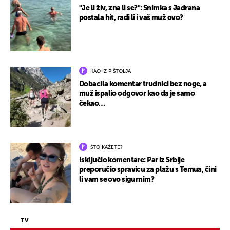
"Je li živ, zna li se?": Snimka s Jadrana
postala hit, radi li i vaš muž ovo?
KAO IZ PIŠTOLJA
Dobacila komentar trudnici bez noge, a
muž ispalio odgovor kao da je samo
čekao…
ŠTO KAŽETE?
Isključio komentare: Par iz Srbije
preporučio spravicu za plažu s Temua, čini
li vam se ovo sigurnim?
TV