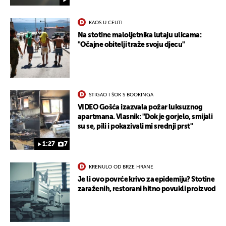
KAOS U CEUTI
Na stotine maloljetnika lutaju ulicama:
"Očajne obitelji traže svoju djecu"
STIGAO I ŠOK S BOOKINGA
VIDEO Gošća izazvala požar luksuznog
apartmana. Vlasnik: "Dok je gorjelo, smijali
su se, pili i pokazivali mi srednji prst"
1:27
7
KRENULO OD BRZE HRANE
Je li ovo povrće krivo za epidemiju? Stotine
zaraženih, restorani hitno povukli proizvod