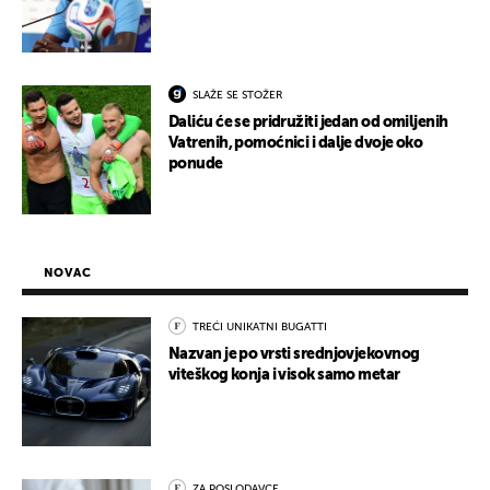
SLAŽE SE STOŽER
Daliću će se pridružiti jedan od omiljenih
Vatrenih, pomoćnici i dalje dvoje oko
ponude
NOVAC
TREĆI UNIKATNI BUGATTI
Nazvan je po vrsti srednjovjekovnog
viteškog konja i visok samo metar
ZA POSLODAVCE