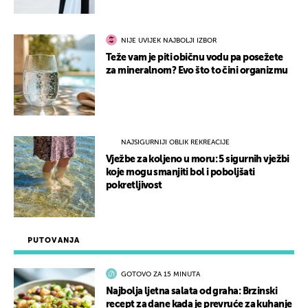
NIJE UVIJEK NAJBOLJI IZBOR
Teže vam je piti običnu vodu pa posežete
za mineralnom? Evo što to čini organizmu
NAJSIGURNIJI OBLIK REKREACIJE
Vježbe za koljeno u moru: 5 sigurnih vježbi
koje mogu smanjiti bol i poboljšati
pokretljivost
PUTOVANJA
GOTOVO ZA 15 MINUTA
Najbolja ljetna salata od graha: Brzinski
recept za dane kada je prevruće za kuhanje