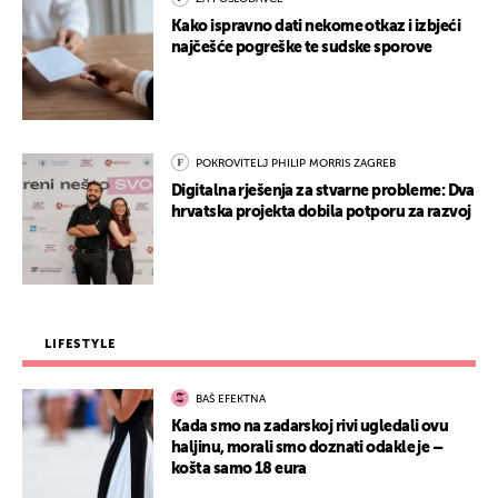
Kako ispravno dati nekome otkaz i izbjeći
najčešće pogreške te sudske sporove
POKROVITELJ PHILIP MORRIS ZAGREB
Digitalna rješenja za stvarne probleme: Dva
hrvatska projekta dobila potporu za razvoj
LIFESTYLE
BAŠ EFEKTNA
Kada smo na zadarskoj rivi ugledali ovu
haljinu, morali smo doznati odakle je –
košta samo 18 eura