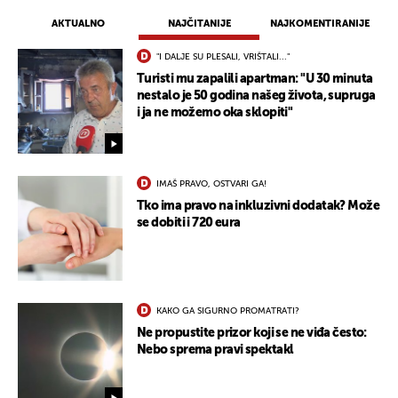
AKTUALNO
NAJČITANIJE
NAJKOMENTIRANIJE
"I DALJE SU PLESALI, VRIŠTALI..."
Turisti mu zapalili apartman: "U 30 minuta
nestalo je 50 godina našeg života, supruga
i ja ne možemo oka sklopiti"
IMAŠ PRAVO, OSTVARI GA!
Tko ima pravo na inkluzivni dodatak? Može
se dobiti i 720 eura
KAKO GA SIGURNO PROMATRATI?
Ne propustite prizor koji se ne viđa često:
Nebo sprema pravi spektakl