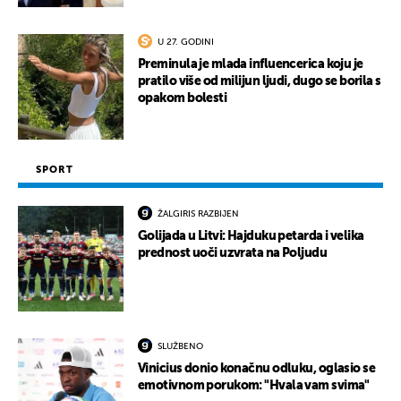
U 27. GODINI
Preminula je mlada influencerica koju je
pratilo više od milijun ljudi, dugo se borila s
opakom bolesti
SPORT
ŽALGIRIS RAZBIJEN
Golijada u Litvi: Hajduku petarda i velika
prednost uoči uzvrata na Poljudu
SLUŽBENO
Vinicius donio konačnu odluku, oglasio se
emotivnom porukom: "Hvala vam svima"