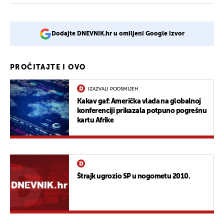
Dodajte DNEVNIK.hr u omiljeni Google izvor
PROČITAJTE I OVO
IZAZVALI PODSMIJEH
Kakav gaf: Američka vlada na globalnoj
konferenciji prikazala potpuno pogrešnu
kartu Afrike
Štrajk ugrozio SP u nogometu 2010.