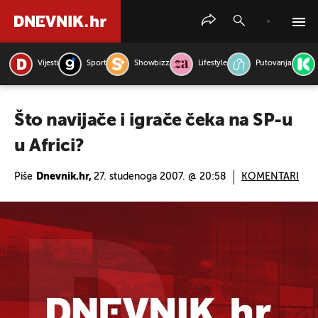
Vijesti
Sport
Showbizz
Lifestyle
Putovanja
PRETRAŽITE VIJESTI
Što navijače i igrače čeka na SP-u
u Africi?
Piše
Dnevnik.hr,
27. studenoga 2007. @ 20:58
KOMENTARI