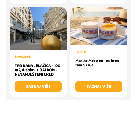
17,00 €
1.400,00 €
Maslac Mrkvica - za brzo
tamnjenje
TRG BANA JELAČIĆA - 100
m2, 4-sobni + BALKON -
NENAMJEŠTENI URED
SAZNAJ VIŠE
SAZNAJ VIŠE