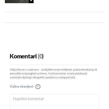
Komentari
(0)
Uključite se u raspravu – podijelite svoje mišljenje, postavite pitanja ili
ponudite svoj pogled na temu. Vaš komentar može potaknuti
zanimljiv dijalog i obogatiti zajednicu našeg portala.
Važna obavijest
!