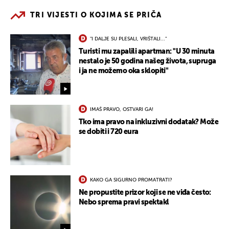
TRI VIJESTI O KOJIMA SE PRIČA
"I DALJE SU PLESALI, VRIŠTALI..."
Turisti mu zapalili apartman: "U 30 minuta
nestalo je 50 godina našeg života, supruga
i ja ne možemo oka sklopiti"
IMAŠ PRAVO, OSTVARI GA!
Tko ima pravo na inkluzivni dodatak? Može
se dobiti i 720 eura
KAKO GA SIGURNO PROMATRATI?
Ne propustite prizor koji se ne viđa često:
Nebo sprema pravi spektakl