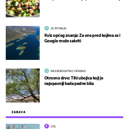
15 PITANJA
Kviz općeg znanja: Za one pred kojima se i
Google može sakriti
NEVJEROJATNO OPASNO
Otrovno drvo: Tihi ubojica koji je
najopasniji kada padne kiša
ZABAVA
LOL