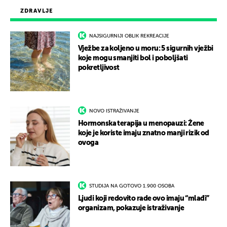
ZDRAVLJE
NAJSIGURNIJI OBLIK REKREACIJE
Vježbe za koljeno u moru: 5 sigurnih vježbi
koje mogu smanjiti bol i poboljšati
pokretljivost
NOVO ISTRAŽIVANJE
Hormonska terapija u menopauzi: Žene
koje je koriste imaju znatno manji rizik od
ovoga
STUDIJA NA GOTOVO 1.900 OSOBA
Ljudi koji redovito rade ovo imaju “mlađi”
organizam, pokazuje istraživanje