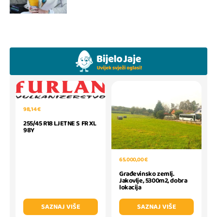
98,14 €
255/45 R18 LJETNE S FR XL
98Y
65.000,00 €
Građevinsko zemlj.
Jakovlje, 5300m2, dobra
lokacija
SAZNAJ VIŠE
SAZNAJ VIŠE