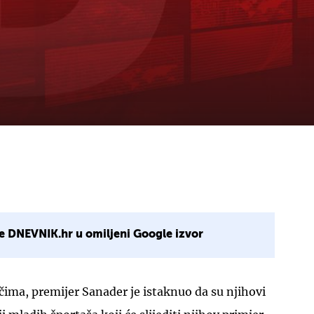
e DNEVNIK.hr u omiljeni Google izvor
ačima, premijer Sanader je istaknuo da su njihovi