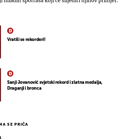
i mladih športaša koji će slijediti njihov primjer.
Vratili se rekorderi!
Sanji Jovanović svjetski rekord i zlatna medalja,
Draganji i bronca
IMA SE PRIČA