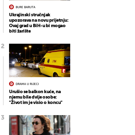
BURE BARUTA
Ukrajinski stručnjak
upozorava na novu prijetnju:
Ovaj grad u BiH-u bi mogao
biti žarište
DRAMA U RIJECI
Urušio se balkon kuće, na
njemu bile dvije osobe:
"Život im je visio o koncu"