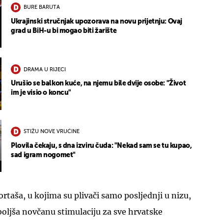
BURE BARUTA
Ukrajinski stručnjak upozorava na novu prijetnju: Ovaj
grad u BiH-u bi mogao biti žarište
DRAMA U RIJECI
Urušio se balkon kuće, na njemu bile dvije osobe: "Život
im je visio o koncu"
STIŽU NOVE VRUĆINE
Plovila čekaju, s dna izviru čuda: "Nekad sam se tu kupao,
sad igram nogomet"
ortaša, u kojima su plivači samo posljednji u nizu,
boljša novčanu stimulaciju za sve hrvatske