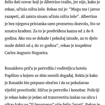
želio dati novac koji je Albetrino tražio, jer nije, kako je
rekao, učinio ništa loše. Rekao mi je: "Mogu me i javno
razapeti, ali zaista nisam učinio ništa loše". Albertino
je bez njegova pristanka uzeo prometnu dozvolu, što se
smatra krađom. Za to je predviđena kazna od 2 do 8
godina. Ako mu se dokaže i pokušaj iznude, za to djelo
može dobiti od 4 do 10 godina", rekao je inspektor
Carlos Augusto Nogueira.
Ronaldovu priču je potvrdila i voditeljica hotela
Papillon u kojem se zbio nemili događaj. Rekla je kako
je Ronaldo bio potpuno obučen i da se pokušavao
riješiti prostitutki. Slično je potvrdio i konobar. Policiji
je rekao kako je jedan od transvestita izašao na ulicu i
vikao kako se "Il fenomeno" nije želio 'igrati'. Rekao je