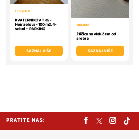
1.150,00 €
KVATERNIKOV TRG -
Heinzelova - 100 m2, 4-
180,00 €
sobni + PARKING
Žličica sa vlakićem od
srebra
SAZNAJ VIŠE
SAZNAJ VIŠE
PRATITE NAS: