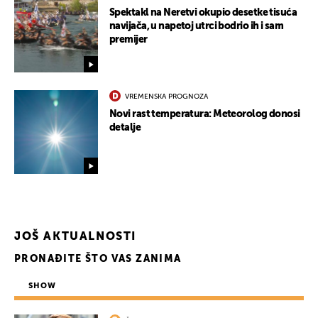
Spektakl na Neretvi okupio desetke tisuća
navijača, u napetoj utrci bodrio ih i sam
premijer
VREMENSKA PROGNOZA
Novi rast temperatura: Meteorolog donosi
UKLJUČITE NOTIFIKACIJE
detalje
JOŠ AKTUALNOSTI
PRONAĐITE ŠTO VAS ZANIMA
SHOW