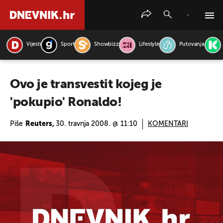
Vijesti
Sport
Showbizz
Lifestyle
Putovanja
PRETRAŽITE VIJESTI
Ovo je transvestit kojeg je
'pokupio' Ronaldo!
Piše
Reuters,
30. travnja 2008. @ 11:10
KOMENTARI