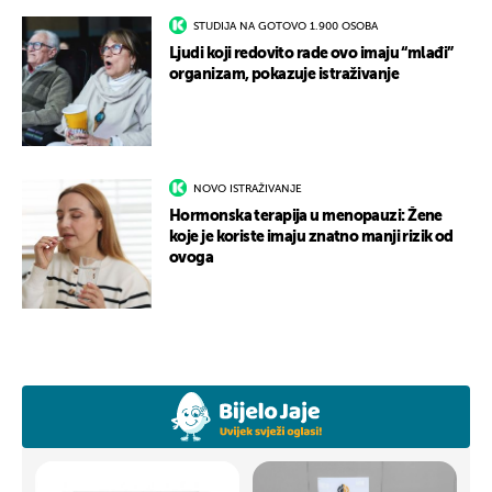
STUDIJA NA GOTOVO 1.900 OSOBA
Ljudi koji redovito rade ovo imaju “mlađi”
organizam, pokazuje istraživanje
NOVO ISTRAŽIVANJE
Hormonska terapija u menopauzi: Žene
koje je koriste imaju znatno manji rizik od
ovoga