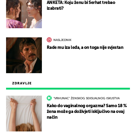
ANKETA: Koju ženu bi Serhat trebao
izabrati?
NASLJEDNIK
Rade mu iza leđa, a on toga nije svjestan
ZDRAVLJE
"VRHUNAC" ŽENSKOG SEKSUALNOG ISKUSTVA
Kako do vaginalnog orgazma? Samo 18 %
žena može ga doživjeti isključivo na ovaj
način