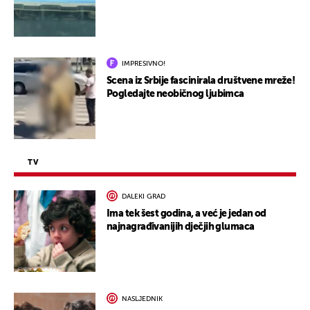
IMPRESIVNO!
Scena iz Srbije fascinirala društvene mreže!
Pogledajte neobičnog ljubimca
TV
DALEKI GRAD
Ima tek šest godina, a već je jedan od
najnagrađivanijih dječjih glumaca
NASLJEDNIK