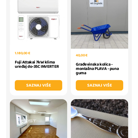
1.180,00 €
40,00 €
Fuji Attakai 7kW klima
Građevinska kolica -
uređaj do-35C INVERTER
montažna PLAVA - puna
guma
SAZNAJ VIŠE
SAZNAJ VIŠE