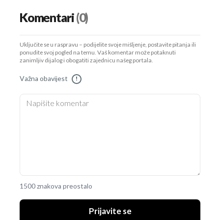
Komentari
(0)
Uključite se u raspravu – podijelite svoje mišljenje, postavite pitanja ili
ponudite svoj pogled na temu. Vaš komentar može potaknuti
zanimljiv dijalog i obogatiti zajednicu našeg portala.
Važna obavijest
!
1500 znakova preostalo
Prijavite se