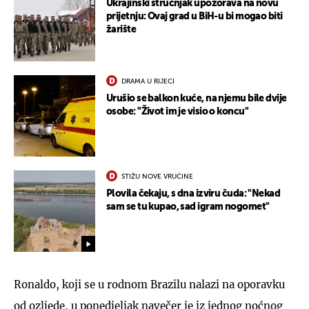
Ukrajinski stručnjak upozorava na novu
prijetnju: Ovaj grad u BiH-u bi mogao biti
žarište
DRAMA U RIJECI
Urušio se balkon kuće, na njemu bile dvije
osobe: "Život im je visio o koncu"
STIŽU NOVE VRUĆINE
Plovila čekaju, s dna izviru čuda: "Nekad
sam se tu kupao, sad igram nogomet"
Ronaldo, koji se u rodnom Brazilu nalazi na oporavku
od ozljede, u ponedjeljak navečer je iz jednog noćnog