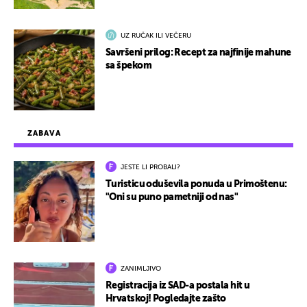
UZ RUČAK ILI VEČERU
Savršeni prilog: Recept za najfinije mahune
sa špekom
ZABAVA
JESTE LI PROBALI?
Turisticu oduševila ponuda u Primoštenu:
"Oni su puno pametniji od nas"
ZANIMLJIVO
Registracija iz SAD-a postala hit u
Hrvatskoj! Pogledajte zašto