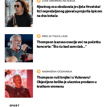
ČUVA USPOMENU NA NJEGA
Njezinog oca obožavala je cijela Hrvatska!
Kći neprežaljenog pjevača projurila špicom
na dva kotača
PRED 20 TISUĆA LJUDI
Thompson izazvao ovacije već na početku
koncerta: "Što ću kad sam slab..."
NADMAŠENA OČEKIVANJA
Thompson ruši brojke i u Vukovaru!
Objavljeno koliko je ulaznica prodano u
kratkom vremenu
SPORT