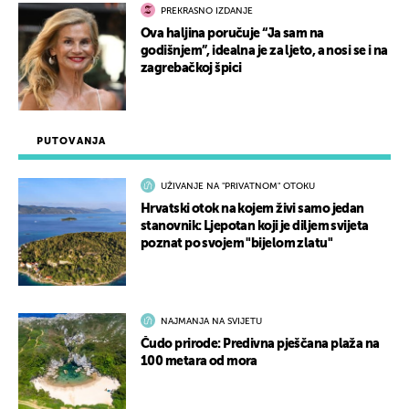
PREKRASNO IZDANJE
Ova haljina poručuje “Ja sam na
godišnjem”, idealna je za ljeto, a nosi se i na
zagrebačkoj špici
PUTOVANJA
UŽIVANJE NA "PRIVATNOM" OTOKU
Hrvatski otok na kojem živi samo jedan
stanovnik: Ljepotan koji je diljem svijeta
poznat po svojem "bijelom zlatu"
NAJMANJA NA SVIJETU
Čudo prirode: Predivna pješčana plaža na
100 metara od mora