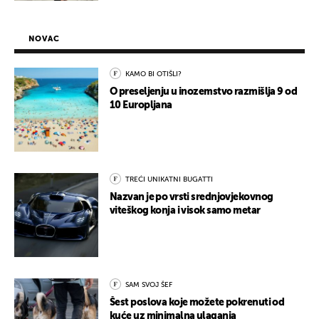
NOVAC
KAMO BI OTIŠLI?
O preseljenju u inozemstvo razmišlja 9 od
10 Europljana
TREĆI UNIKATNI BUGATTI
Nazvan je po vrsti srednjovjekovnog
viteškog konja i visok samo metar
SAM SVOJ ŠEF
Šest poslova koje možete pokrenuti od
kuće uz minimalna ulaganja