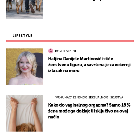
LIFESTYLE
POPUT SIRENE
Haljina Danijele Martinović ističe
ženstvenu figuru, a savršena je za večernji
izlazak na moru
"VRHUNAC" ŽENSKOG SEKSUALNOG ISKUSTVA
Kako do vaginalnog orgazma? Samo 18 %
žena može ga doživjeti isključivo na ovaj
način