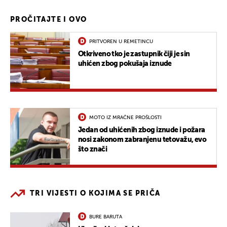
PROČITAJTE I OVO
PRITVOREN U REMETINCU
Otkriveno tko je zastupnik čiji je sin
uhićen zbog pokušaja iznude
MOTO IZ MRAČNE PROŠLOSTI
Jedan od uhićenih zbog iznude i požara
nosi zakonom zabranjenu tetovažu, evo
što znači
TRI VIJESTI O KOJIMA SE PRIČA
BURE BARUTA