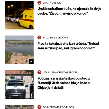
DRAMA U RIJECI
Urušio se balkon kuće, na njemu bile dvije
osobe: "Život im je visio o koncu"
STIŽU NOVE VRUĆINE
Plovila čekaju, s dna izviru čuda: "Nekad
sam se tu kupao, sad igram nogomet"
UŽAS U SLAVONSKOM BRODU
Policija razrješila teško ubojstvo u
Slavoniji: Jedan ubod bio je koban.
Objavljeni detalji
OD METKOVIĆA DO PLOČA