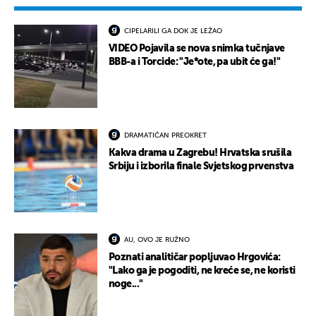
CIPELARILI GA DOK JE LEŽAO
VIDEO Pojavila se nova snimka tučnjave
BBB-a i Torcide: "Je*ote, pa ubit će ga!"
DRAMATIČAN PREOKRET
Kakva drama u Zagrebu! Hrvatska srušila
Srbiju i izborila finale Svjetskog prvenstva
AU, OVO JE RUŽNO
Poznati analitičar popljuvao Hrgovića:
"Lako ga je pogoditi, ne kreće se, ne koristi
noge..."