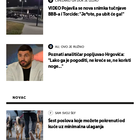
CIPELARILI GA DOK JE LEŽAO
VIDEO Pojavila se nova snimka tučnjave
BBB-a i Torcide: "Je*ote, pa ubit će ga!"
AU, OVO JE RUŽNO
Poznati analitičar popljuvao Hrgovića:
"Lako ga je pogoditi, ne kreće se, ne koristi
noge..."
NOVAC
SAM SVOJ ŠEF
Šest poslova koje možete pokrenuti od
kuće uz minimalna ulaganja