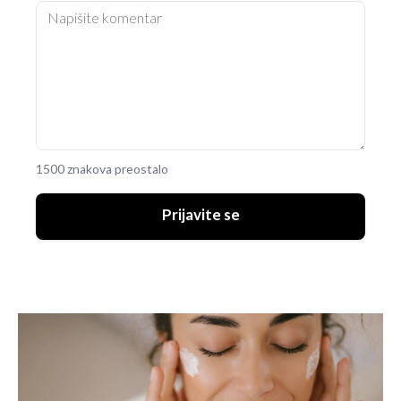
1500 znakova preostalo
Prijavite se