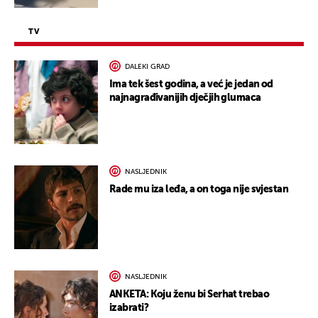
TV
DALEKI GRAD
Ima tek šest godina, a već je jedan od
najnagrađivanijih dječjih glumaca
NASLJEDNIK
Rade mu iza leđa, a on toga nije svjestan
NASLJEDNIK
ANKETA: Koju ženu bi Serhat trebao
izabrati?