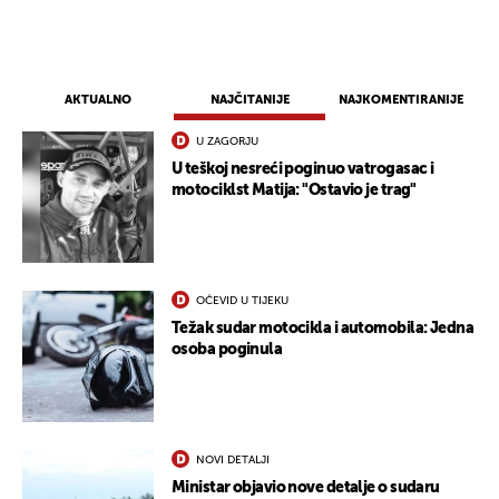
AKTUALNO
NAJČITANIJE
NAJKOMENTIRANIJE
U ZAGORJU
U teškoj nesreći poginuo vatrogasac i
motociklst Matija: "Ostavio je trag"
OČEVID U TIJEKU
Težak sudar motocikla i automobila: Jedna
osoba poginula
NOVI DETALJI
Ministar objavio nove detalje o sudaru