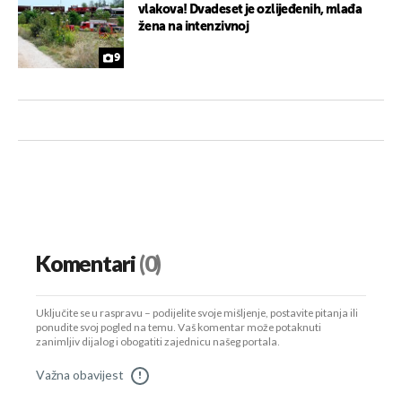
vlakova! Dvadeset je ozlijeđenih, mlađa
žena na intenzivnoj
9
Komentari
(0)
Uključite se u raspravu – podijelite svoje mišljenje, postavite pitanja ili
ponudite svoj pogled na temu. Vaš komentar može potaknuti
zanimljiv dijalog i obogatiti zajednicu našeg portala.
Važna obavijest
!