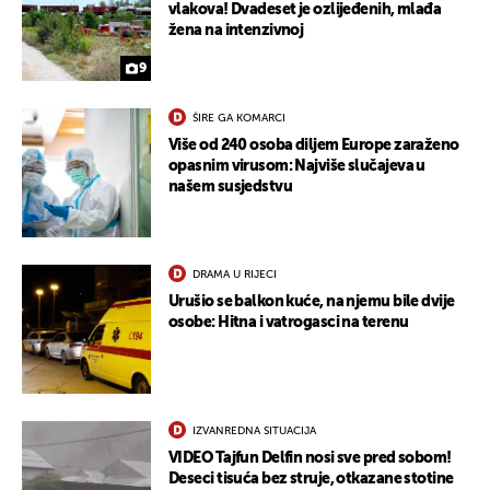
vlakova! Dvadeset je ozlijeđenih, mlađa
žena na intenzivnoj
9
ŠIRE GA KOMARCI
Više od 240 osoba diljem Europe zaraženo
opasnim virusom: Najviše slučajeva u
našem susjedstvu
DRAMA U RIJECI
Urušio se balkon kuće, na njemu bile dvije
osobe: Hitna i vatrogasci na terenu
IZVANREDNA SITUACIJA
VIDEO Tajfun Delfin nosi sve pred sobom!
Deseci tisuća bez struje, otkazane stotine