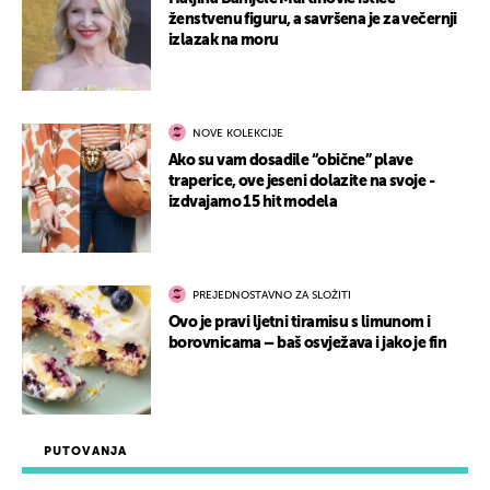
ženstvenu figuru, a savršena je za večernji
izlazak na moru
NOVE KOLEKCIJE
Ako su vam dosadile “obične” plave
traperice, ove jeseni dolazite na svoje -
izdvajamo 15 hit modela
PREJEDNOSTAVNO ZA SLOŽITI
Ovo je pravi ljetni tiramisu s limunom i
borovnicama – baš osvježava i jako je fin
PUTOVANJA