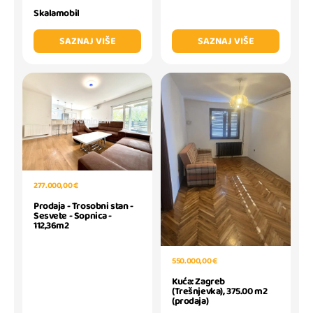
Skalamobil
SAZNAJ VIŠE
SAZNAJ VIŠE
277.000,00 €
Prodaja - Trosobni stan -
Sesvete - Sopnica -
112,36m2
550.000,00 €
Kuća: Zagreb
(Trešnjevka), 375.00 m2
(prodaja)