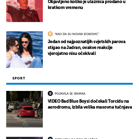
Objavljeno koliko je ulaznica prodano u
kratkom vremenu
UKLJUČITE NOTIFIKACIJE
"KAO DA SU NOVAK ĐOKOVIĆ"
Jedan od najpoznatijih svjetskih parova
stigao na Jadran, ovakve reakcije
vjerojatno nisu očekivali
SPORT
POJAVILA SE SNIMKA
VIDEO Bad Blue Boysi dočekali Torcidu na
aerodromu, izbila velika masovna tučnjava