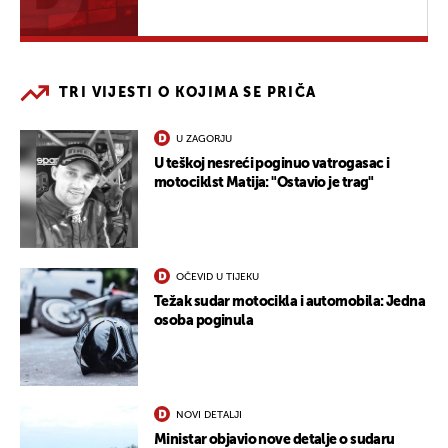
TRI VIJESTI O KOJIMA SE PRIČA
U ZAGORJU
U teškoj nesreći poginuo vatrogasac i
motociklst Matija: "Ostavio je trag"
OČEVID U TIJEKU
Težak sudar motocikla i automobila: Jedna
osoba poginula
NOVI DETALJI
Ministar objavio nove detalje o sudaru