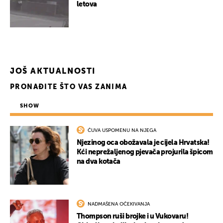
letova
JOŠ AKTUALNOSTI
PRONAĐITE ŠTO VAS ZANIMA
SHOW
ČUVA USPOMENU NA NJEGA
Njezinog oca obožavala je cijela Hrvatska!
Kći neprežaljenog pjevača projurila špicom
na dva kotača
NADMAŠENA OČEKIVANJA
Thompson ruši brojke i u Vukovaru!