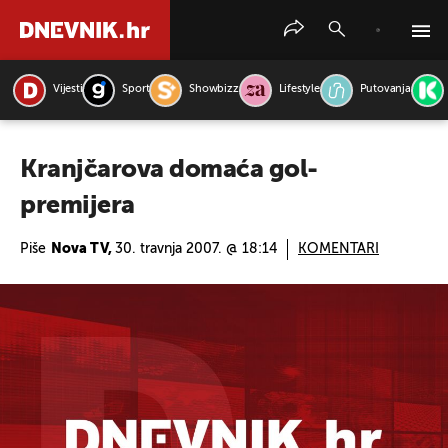
Vijesti
Sport
Showbizz
Lifestyle
Putovanja
PRETRAŽITE VIJESTI
Kranjčarova domaća gol-
premijera
Piše
Nova TV,
30. travnja 2007. @ 18:14
KOMENTARI