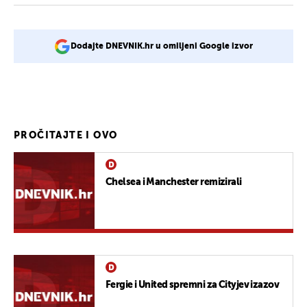
Dodajte DNEVNIK.hr u omiljeni Google izvor
PROČITAJTE I OVO
Chelsea i Manchester remizirali
Fergie i United spremni za Cityjev izazov