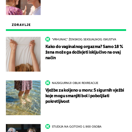
ZDRAVLJE
"VRHUNAC" ŽENSKOG SEKSUALNOG ISKUSTVA
Kako do vaginalnog orgazma? Samo 18 %
žena može ga doživjeti isključivo na ovaj
način
NAJSIGURNIJI OBLIK REKREACIJE
Vježbe za koljeno u moru: 5 sigurnih vježbi
koje mogu smanjiti bol i poboljšati
pokretljivost
STUDIJA NA GOTOVO 1.900 OSOBA