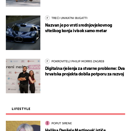
TREĆI UNIKATNI BUGATTI
Nazvan je po vrsti srednjovjekovnog
viteškog konja i visok samo metar
POKROVITELJ PHILIP MORRIS ZAGREB
Digitalna rješenja za stvarne probleme: Dva
hrvatska projekta dobila potporu za razvoj
LIFESTYLE
POPUT SIRENE
Haljina Danijele Martinović ističe