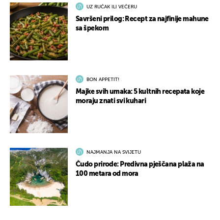
UZ RUČAK ILI VEČERU
Savršeni prilog: Recept za najfinije mahune
sa špekom
BON APPETIT!
Majke svih umaka: 5 kultnih recepata koje
moraju znati svi kuhari
NAJMANJA NA SVIJETU
Čudo prirode: Predivna pješčana plaža na
100 metara od mora