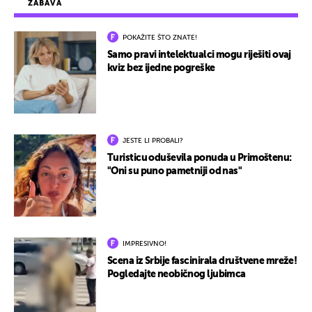
ZABAVA
POKAŽITE ŠTO ZNATE!
Samo pravi intelektualci mogu riješiti ovaj
kviz bez ijedne pogreške
JESTE LI PROBALI?
Turisticu oduševila ponuda u Primoštenu:
"Oni su puno pametniji od nas"
IMPRESIVNO!
Scena iz Srbije fascinirala društvene mreže!
Pogledajte neobičnog ljubimca