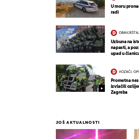
U moru pronađ
radi
OBAVJEŠTA
Uzbuna na ist
napasti, a po
upad u člani
VOZAČI, OP
Prometna nesre
izvlačili ozli
Zagreba
JOŠ AKTUALNOSTI