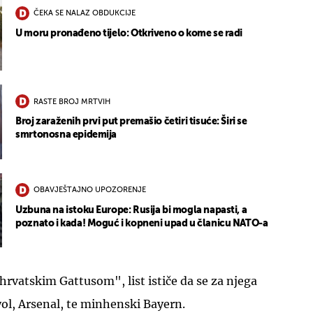
ČEKA SE NALAZ OBDUKCIJE
U moru pronađeno tijelo: Otkriveno o kome se radi
RASTE BROJ MRTVIH
Broj zaraženih prvi put premašio četiri tisuće: Širi se
smrtonosna epidemija
OBAVJEŠTAJNO UPOZORENJE
Uzbuna na istoku Europe: Rusija bi mogla napasti, a
poznato i kada! Moguć i kopneni upad u članicu NATO-a
hrvatskim Gattusom", list ističe da se za njega
nyol, Arsenal, te minhenski Bayern.