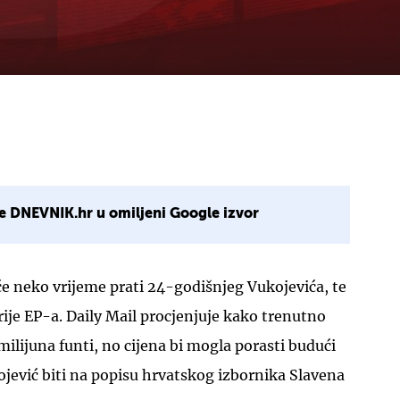
e DNEVNIK.hr u omiljeni Google izvor
eće neko vrijeme prati 24-godišnjeg Vukojevića, te
rije EP-a. Daily Mail procjenjuje kako trenutno
milijuna funti, no cijena bi mogla porasti budući
ojević biti na popisu hrvatskog izbornika Slavena