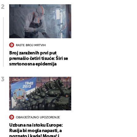
RASTE BROJ MRTVIH
Broj zaraženih prvi put
premašio četiri tisuće: Širi se
smrtonosna epidemija
OBAVJEŠTAJNO UPOZORENJE
Uzbuna na istoku Europe:
Rusija bi mogla napasti, a
poznato i kada! Moguć i