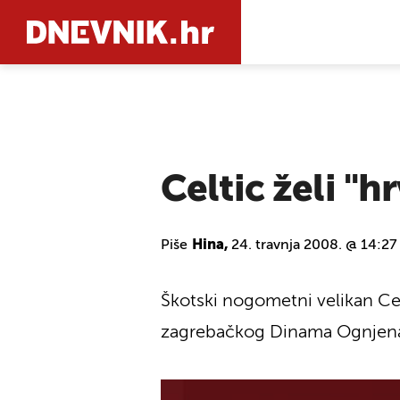
PRETRAŽIT
Celtic želi "
Piše
Hina,
24. travnja 2008. @ 14:27
Škotski nogometni velikan Cel
zagrebačkog Dinama Ognjena Vu