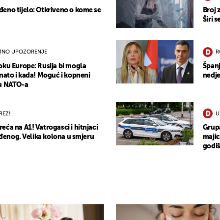
eno tijelo: Otkriveno o kome se
Broj 
Širi 
JNO UPOZORENJE
R
oku Europe: Rusija bi mogla
Španj
znato i kada! Moguć i kopneni
nedje
cu NATO-a
REZ!
U
ća na A1! Vatrogasci i hitnjaci
Grupa
jeđenog. Velika kolona u smjeru
majic
godiš