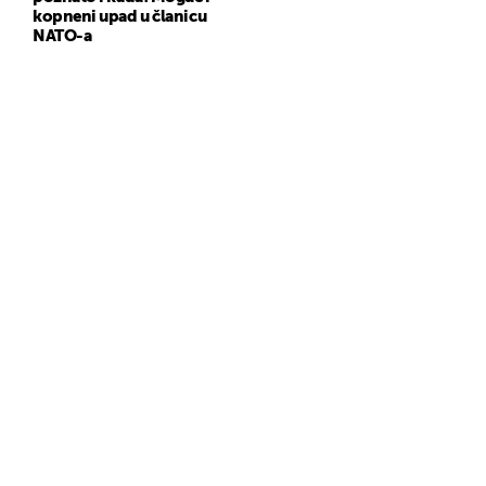
kopneni upad u članicu
NATO-a