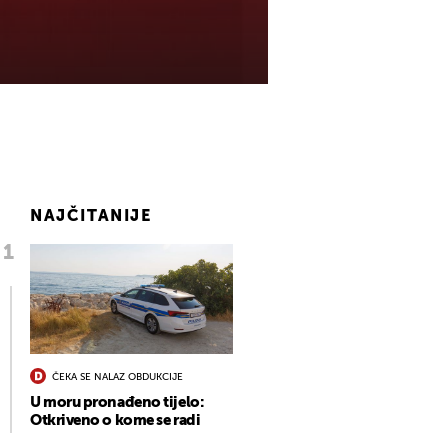
NAJČITANIJE
ČEKA SE NALAZ OBDUKCIJE
U moru pronađeno tijelo:
Otkriveno o kome se radi