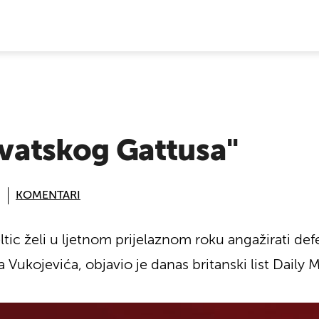
E VIJESTI
hrvatskog Gattusa"
KOMENTARI
tic želi u ljetnom prijelaznom roku angažirati de
kojevića, objavio je danas britanski list Daily Ma