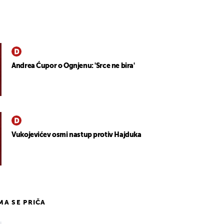
Andrea Ćupor o Ognjenu: 'Srce ne bira'
Vukojevićev osmi nastup protiv Hajduka
IMA SE PRIČA