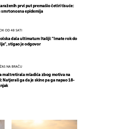
zaraženih prvi put premašio četiri tisuće:
se smrtonosna epidemija
OK OD 48 SATI
olska dala ultimatum Italiji: "Imate rok do
lje", stigao je odgovor
ŽAS NA BRAČU
 maltretirala mladića zbog motiva na
i: Natjerali ga da je skine pa ga napao 18-
njak