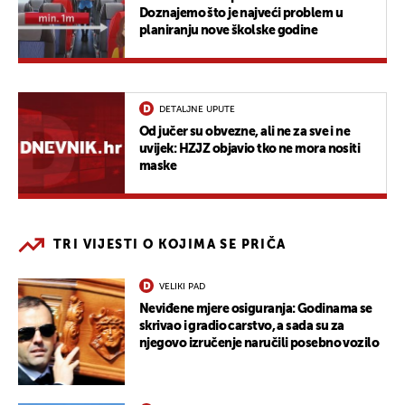
Doznajemo što je najveći problem u
planiranju nove školske godine
DETALJNE UPUTE
Od jučer su obvezne, ali ne za sve i ne
uvijek: HZJZ objavio tko ne mora nositi
maske
TRI VIJESTI O KOJIMA SE PRIČA
VELIKI PAD
Neviđene mjere osiguranja: Godinama se
skrivao i gradio carstvo, a sada su za
njegovo izručenje naručili posebno vozilo