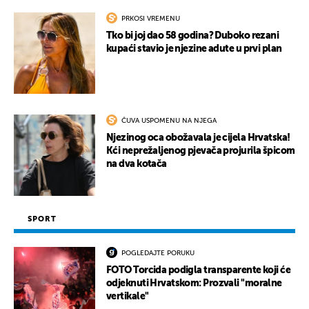
PRKOSI VREMENU
Tko bi joj dao 58 godina? Duboko rezani
kupaći stavio je njezine adute u prvi plan
ČUVA USPOMENU NA NJEGA
Njezinog oca obožavala je cijela Hrvatska!
Kći neprežaljenog pjevača projurila špicom
na dva kotača
SPORT
POGLEDAJTE PORUKU
FOTO Torcida podigla transparente koji će
odjeknuti Hrvatskom: Prozvali "moralne
vertikale"