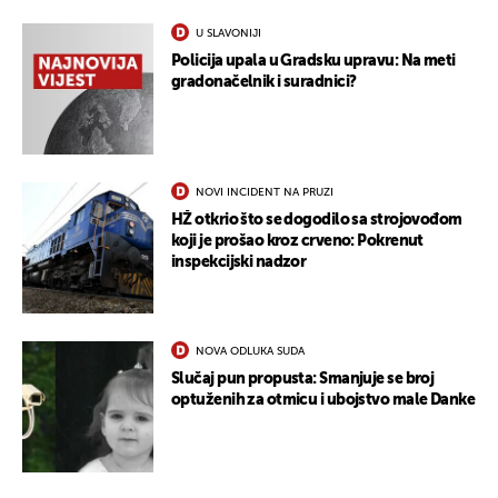
U SLAVONIJI
Policija upala u Gradsku upravu: Na meti
gradonačelnik i suradnici?
NOVI INCIDENT NA PRUZI
HŽ otkrio što se dogodilo sa strojovođom
koji je prošao kroz crveno: Pokrenut
inspekcijski nadzor
NOVA ODLUKA SUDA
Slučaj pun propusta: Smanjuje se broj
optuženih za otmicu i ubojstvo male Danke