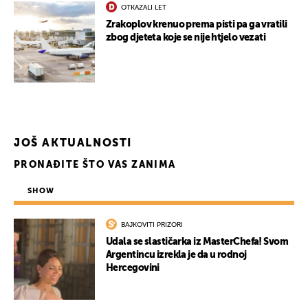
OTKAZALI LET
Zrakoplov krenuo prema pisti pa ga vratili
zbog djeteta koje se nije htjelo vezati
JOŠ AKTUALNOSTI
PRONAĐITE ŠTO VAS ZANIMA
SHOW
BAJKOVITI PRIZORI
Udala se slastičarka iz MasterChefa! Svom
Argentincu izrekla je da u rodnoj
Hercegovini