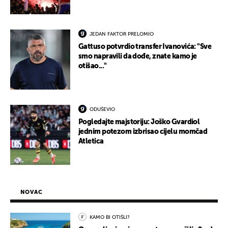
JEDAN FAKTOR PRELOMIO
Gattuso potvrdio transfer Ivanovića: "Sve
smo napravili da dođe, znate kamo je
otišao..."
ODUŠEVIO
Pogledajte majstoriju: Joško Gvardiol
jednim potezom izbrisao cijelu momčad
Atletica
NOVAC
KAMO BI OTIŠLI?