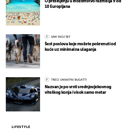
O preseljenju u inozemstvo razmišlja 9 od
10 Europljana
SAM SVOJ ŠEF
Šest poslova koje možete pokrenuti od
kuće uz minimalna ulaganja
TREĆI UNIKATNI BUGATTI
Nazvan je po vrsti srednjovjekovnog
viteškog konja i visok samo metar
LIFESTYLE