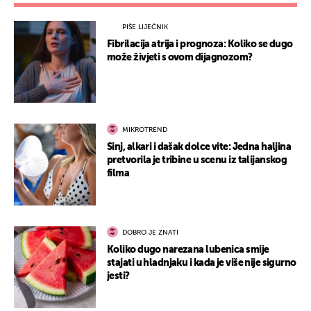
PIŠE LIJEČNIK
Fibrilacija atrija i prognoza: Koliko se dugo
može živjeti s ovom dijagnozom?
MIKROTREND
Sinj, alkari i dašak dolce vite: Jedna haljina
pretvorila je tribine u scenu iz talijanskog
filma
DOBRO JE ZNATI
Koliko dugo narezana lubenica smije
stajati u hladnjaku i kada je više nije sigurno
jesti?