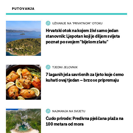
PUTOVANJA
UŽIVANJE NA "PRIVATNOM" OTOKU
Hrvatski otok na kojem živi samo jedan
stanovnik: Ljepotan koji je diljem svijeta
poznat po svojem "bijelom zlatu"
TJEDNI JELOVNIK
7 laganih jela savršenih za ljeto koje ćemo
kuhati ovaj tjedan – brzo se pripremaju
NAJMANJA NA SVIJETU
Čudo prirode: Predivna pješčana plaža na
100 metara od mora