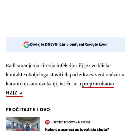
Dodajte DNEVNIK.hr u omiljeni Google izvor
Radi smanjenja širenja infekcije cilj je sve bliske
kontakte oboljeloga staviti ih pod zdravstveni nadzor u
karanteni/samoizolaciji, ističe se u
preprorukama
HZJZ-a.
PROČITAJTE I OVO
USKORO POČETAK NASTAVE
Kako će učenici putovati do škole?