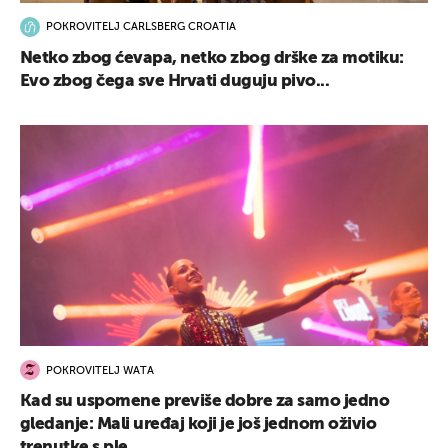
POKROVITELJ CARLSBERG CROATIA
Netko zbog ćevapa, netko zbog drške za motiku:
Evo zbog čega sve Hrvati duguju pivo...
POKROVITELJ WATA
Kad su uspomene previše dobre za samo jedno
gledanje: Mali uređaj koji je još jednom oživio
trenutke s ple...