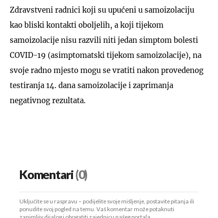
Zdravstveni radnici koji su upućeni u samoizolaciju
kao bliski kontakti oboljelih, a koji tijekom
samoizolacije nisu razvili niti jedan simptom bolesti
COVID-19 (asimptomatski tijekom samoizolacije), na
svoje radno mjesto mogu se vratiti nakon provedenog
testiranja 14. dana samoizolacije i zaprimanja
negativnog rezultata.
Komentari
(0)
Uključite se u raspravu – podijelite svoje mišljenje, postavite pitanja ili
ponudite svoj pogled na temu. Vaš komentar može potaknuti
zanimljiv dijalog i obogatiti zajednicu našeg portala.