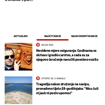
AKTUALNO
NAJČITANIJE
NAJKOMENTIRANIJE
VELIKI PAD
Neviđene mjere osiguranja: Godinama se
skrivao i gradio carstvo, a sada su za
njegovo izručenje naručili posebno vozilo
UTOPIO SE U KANALU
Tragedija nakon druženja na nasipu,
pronađeno tijelo 28-godišnjaka: "Nisu čuli
ni jauk ni poziv upomoć"