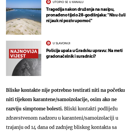
UTOPIO SE U KANALU
Tragedija nakon druženja na nasipu,
pronađeno tijelo 28-godišnjaka: "Nisu čuli
ni jauk ni poziv upomoć"
U SLAVONIJI
Policija upala u Gradsku upravu: Na meti
gradonačelnik i suradnici?
Bliske kontakte nije potrebno testirati niti na početku
niti tijekom karantene/samoizolacije, osim ako ne
razviju simptome bolesti.
Bliski kontakti podliježu
zdravstvenom nadzoru u karanteni/samoizolaciji u
trajanju od 14 dana od zadnjeg bliskog kontakta sa