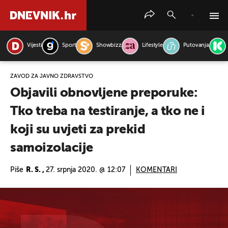
Vijesti
Sport
Showbizz
Lifestyle
Putovanja
PRETRAŽITE VIJESTI
ZAVOD ZA JAVNO ZDRAVSTVO
Objavili obnovljene preporuke:
Tko treba na testiranje, a tko ne i
koji su uvjeti za prekid
samoizolacije
Piše
R. S. ,
27. srpnja 2020. @ 12:07
KOMENTARI