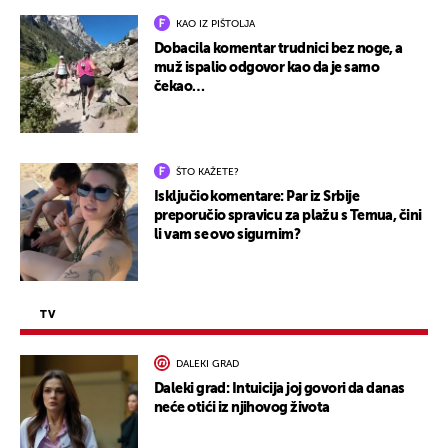
KAO IZ PIŠTOLJA
Dobacila komentar trudnici bez noge, a
muž ispalio odgovor kao da je samo
čekao…
ŠTO KAŽETE?
Isključio komentare: Par iz Srbije
preporučio spravicu za plažu s Temua, čini
li vam se ovo sigurnim?
TV
DALEKI GRAD
Daleki grad: Intuicija joj govori da danas
neće otići iz njihovog života