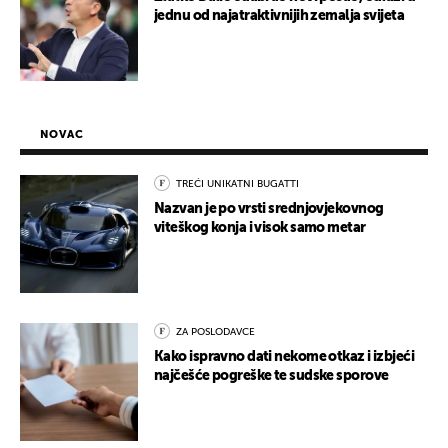
jednu od najatraktivnijih zemalja svijeta
NOVAC
TREĆI UNIKATNI BUGATTI
Nazvan je po vrsti srednjovjekovnog
viteškog konja i visok samo metar
ZA POSLODAVCE
Kako ispravno dati nekome otkaz i izbjeći
najčešće pogreške te sudske sporove