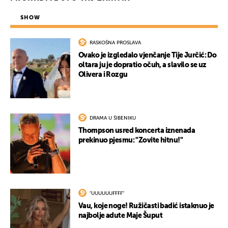
SHOW
RASKOŠNA PROSLAVA
Ovako je izgledalo vjenčanje Tije Jurčić: Do
oltara ju je dopratio očuh, a slavilo se uz
Olivera i Rozgu
DRAMA U ŠIBENIKU
Thompson usred koncerta iznenada
prekinuo pjesmu: "Zovite hitnu!"
"UUUUUUFFFF"
Vau, koje noge! Ružičasti badić istaknuo je
najbolje adute Maje Šuput