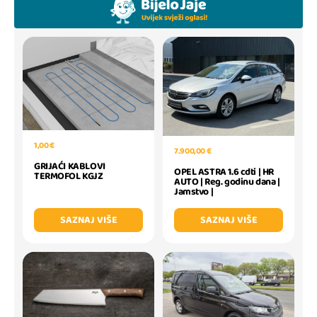
1,00 €
7.900,00 €
GRIJAĆI KABLOVI
OPEL ASTRA 1.6 cdti | HR
TERMOFOL KGJZ
AUTO | Reg. godinu dana |
Jamstvo |
SAZNAJ VIŠE
SAZNAJ VIŠE