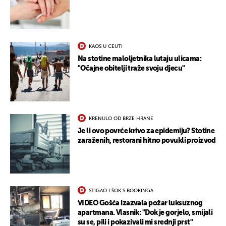
KAOS U CEUTI
Na stotine maloljetnika lutaju ulicama:
"Očajne obitelji traže svoju djecu"
KRENULO OD BRZE HRANE
Je li ovo povrće krivo za epidemiju? Stotine
zaraženih, restorani hitno povukli proizvod
STIGAO I ŠOK S BOOKINGA
VIDEO Gošća izazvala požar luksuznog
apartmana. Vlasnik: "Dok je gorjelo, smijali
su se, pili i pokazivali mi srednji prst"