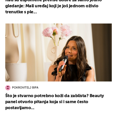
Kad su uspomene previše dobre za samo jedno
gledanje: Mali uređaj koji je još jednom oživio
trenutke s ple...
POKROVITELJ BIPA
Što je stvarno potrebno koži da zablista? Beauty
panel otvorio pitanja koja si i same često
postavljamo...