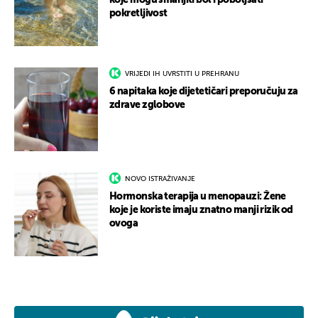
koje mogu smanjiti bol i poboljšati
pokretljivost
VRIJEDI IH UVRSTITI U PREHRANU
6 napitaka koje dijetetičari preporučuju za
zdrave zglobove
NOVO ISTRAŽIVANJE
Hormonska terapija u menopauzi: Žene
koje je koriste imaju znatno manji rizik od
ovoga