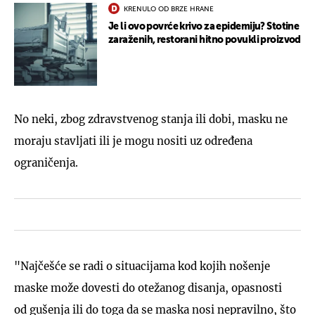
KRENULO OD BRZE HRANE
Je li ovo povrće krivo za epidemiju? Stotine
zaraženih, restorani hitno povukli proizvod
No neki, zbog zdravstvenog stanja ili dobi, masku ne
moraju stavljati ili je mogu nositi uz određena
ograničenja.
"Najčešće se radi o situacijama kod kojih nošenje
maske može dovesti do otežanog disanja, opasnosti
od gušenja ili do toga da se maska nosi nepravilno, što