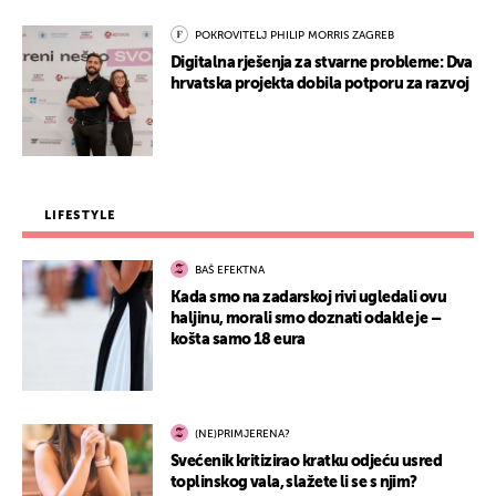
POKROVITELJ PHILIP MORRIS ZAGREB
Digitalna rješenja za stvarne probleme: Dva
hrvatska projekta dobila potporu za razvoj
LIFESTYLE
BAŠ EFEKTNA
Kada smo na zadarskoj rivi ugledali ovu
haljinu, morali smo doznati odakle je –
košta samo 18 eura
(NE)PRIMJERENA?
Svećenik kritizirao kratku odjeću usred
toplinskog vala, slažete li se s njim?