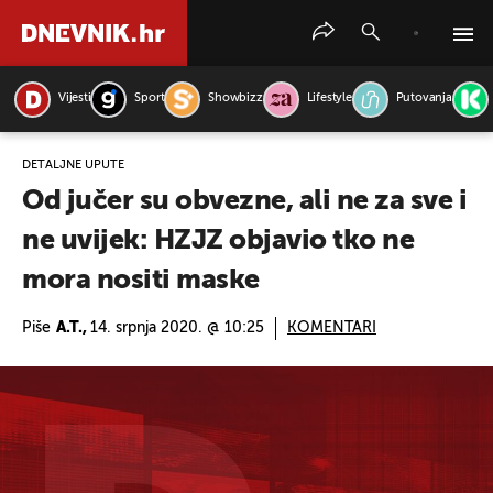
Vijesti
Sport
Showbizz
Lifestyle
Putovanja
PRETRAŽITE VIJESTI
DETALJNE UPUTE
Od jučer su obvezne, ali ne za sve i
ne uvijek: HZJZ objavio tko ne
mora nositi maske
Piše
A.T.,
14. srpnja 2020. @ 10:25
KOMENTARI