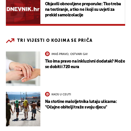
Objavili obnovljene preporuke: Tko treba
na testiranje, a tko ne i koji su uvjeti za
prekid samoizolacije
TRI VIJESTI O KOJIMA SE PRIČA
IMAŠ PRAVO, OSTVARI GA!
Tko ima pravo na inkluzivni dodatak? Može
se dobiti i 720 eura
KAOS U CEUTI
Na stotine maloljetnika lutaju ulicama:
"Očajne obitelji traže svoju djecu"