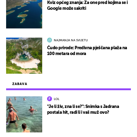
Kviz općeg znanja: Za one pred kojima se i
Google može sakriti
NAJMANJA NA SVIJETU
Čudo prirode: Predivna pješčana plaža na
100 metara od mora
ZABAVA
LOL
"Je li živ, zna li se?": Snimka s Jadrana
postala hit, radi li i vaš muž ovo?