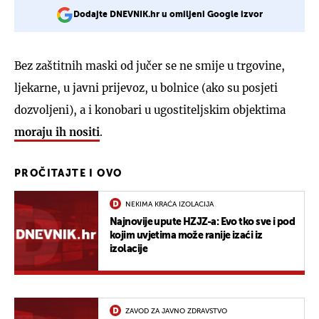
Dodajte DNEVNIK.hr u omiljeni Google izvor
Bez zaštitnih maski od jučer se ne smije u trgovine,
ljekarne, u javni prijevoz, u bolnice (ako su posjeti
dozvoljeni), a i konobari u ugostiteljskim objektima
moraju ih nositi
.
PROČITAJTE I OVO
NEKIMA KRAĆA IZOLACIJA
Najnovije upute HZJZ-a: Evo tko sve i pod
kojim uvjetima može ranije izaći iz
izolacije
ZAVOD ZA JAVNO ZDRAVSTVO