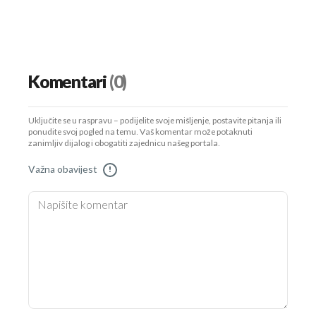
Komentari
(0)
Uključite se u raspravu – podijelite svoje mišljenje, postavite pitanja ili
ponudite svoj pogled na temu. Vaš komentar može potaknuti
zanimljiv dijalog i obogatiti zajednicu našeg portala.
Važna obavijest
!