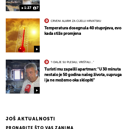
1:27
7
CRVENI ALARM ZA CIJELU HRVATSKU
Temperatura dosegnula 40 stupnjeva, evo
kada stiže promjena
"I DALJE SU PLESALI, VRIŠTALI..."
Turisti mu zapalili apartman: "U 30 minuta
nestalo je 50 godina našeg života, supruga
i ja ne možemo oka sklopiti"
JOŠ AKTUALNOSTI
PRONAĐITE ŠTO VAS ZANIMA