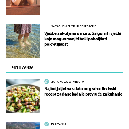
NAJSIGURNIJI OBLIK REKREACIJE
Vježbe za koljeno u moru: 5 sigurnih vježbi
koje mogu smanjiti bol i poboljšati
pokretljivost
PUTOVANJA
GOTOVO ZA 15 MINUTA
Najbolja ljetna salata od graha: Brzinski
recept za dane kada je prevruće za kuhanje
15 PITANJA