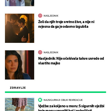
NASLJEDNIK
Želi da njih troje sretno žive, a nije ni
svjesna da ga je odavno izgubila
NASLJEDNIK
Nasljednik: Nije očekivala takve uvrede od
vlastite majke
ZDRAVLJE
NAJSIGURNIJI OBLIK REKREACIJE
Vježbe za koljeno u moru: 5 sigurnih vježbi