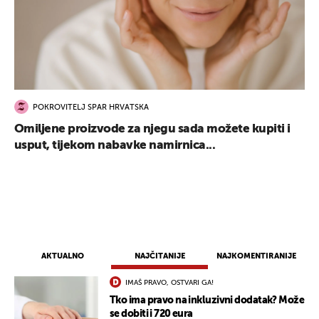
POKROVITELJ SPAR HRVATSKA
UKLJUČITE NOTIFIKACIJE
Omiljene proizvode za njegu sada možete kupiti i
usput, tijekom nabavke namirnica...
AKTUALNO
NAJČITANIJE
NAJKOMENTIRANIJE
IMAŠ PRAVO, OSTVARI GA!
Tko ima pravo na inkluzivni dodatak? Može
se dobiti i 720 eura