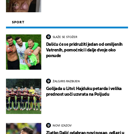
SPORT
SLAŽE SE STOŽER
Daliću će se pridružiti jedan od omiljenih
Vatrenih, pomoćnici i dalje dvoje oko
ponude
ŽALGIRIS RAZBIJEN
Golijada u Litvi: Hajduku petarda i velika
prednost uoči uzvrata na Poljudu
NOVI IZAZOV
Zlatko Dalić odabrao novi posao, odlazi u