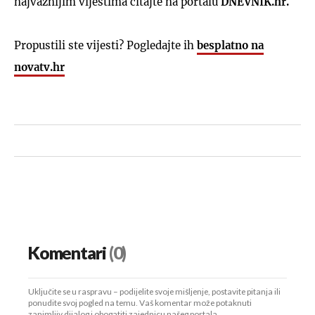
najvažnijim vijestima čitajte na portalu
DNEVNIK.hr.
Propustili ste vijesti? Pogledajte ih
besplatno na
novatv.hr
Komentari
(0)
Uključite se u raspravu – podijelite svoje mišljenje, postavite pitanja ili
ponudite svoj pogled na temu. Vaš komentar može potaknuti
zanimljiv dijalog i obogatiti zajednicu našeg portala.