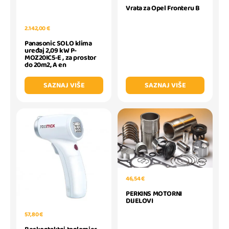
Vrata za Opel Fronteru B
2.142,00 €
Panasonic SOLO klima
uređaj 2,09 kW P-
MOZ20IC5-E , za prostor
do 20m2, A en
SAZNAJ VIŠE
SAZNAJ VIŠE
46,54 €
PERKINS MOTORNI
DIJELOVI
57,80 €