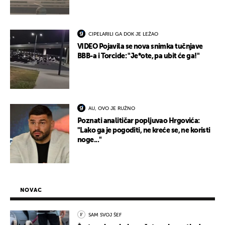
CIPELARILI GA DOK JE LEŽAO
VIDEO Pojavila se nova snimka tučnjave
BBB-a i Torcide: "Je*ote, pa ubit će ga!"
AU, OVO JE RUŽNO
Poznati analitičar popljuvao Hrgovića:
"Lako ga je pogoditi, ne kreće se, ne koristi
noge..."
NOVAC
SAM SVOJ ŠEF