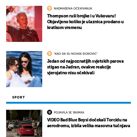
NADMAŠENA OČEKIVANJA
Thompson ruši brojke i u Vukovaru!
Objavljeno koliko je ulaznica prodano u
kratkom vremenu
"KAO DA SU NOVAK ĐOKOVIĆ"
Jedan od najpoznatijih svjetskih parova
stigao na Jadran, ovakve reakcije
vjerojatno nisu očekivali
SPORT
POJAVILA SE SNIMKA
VIDEO Bad Blue Boysi dočekali Torcidu na
aerodromu, izbila velika masovna tučnjava