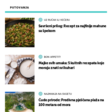
PUTOVANJA
UZ RUČAK ILI VEČERU
Savršeni prilog: Recept za najfinije mahune
sa špekom
BON APPETIT!
Majke svih umaka: 5 kultnih recepata koje
moraju znati svi kuhari
NAJMANJA NA SVIJETU
Čudo prirode: Predivna pješčana plaža na
100 metara od mora