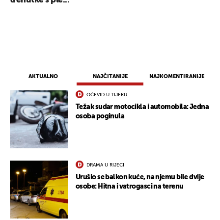
trenutke s ple...
AKTUALNO
NAJČITANIJE
NAJKOMENTIRANIJE
OČEVID U TIJEKU
Težak sudar motocikla i automobila: Jedna
osoba poginula
DRAMA U RIJECI
Urušio se balkon kuće, na njemu bile dvije
osobe: Hitna i vatrogasci na terenu