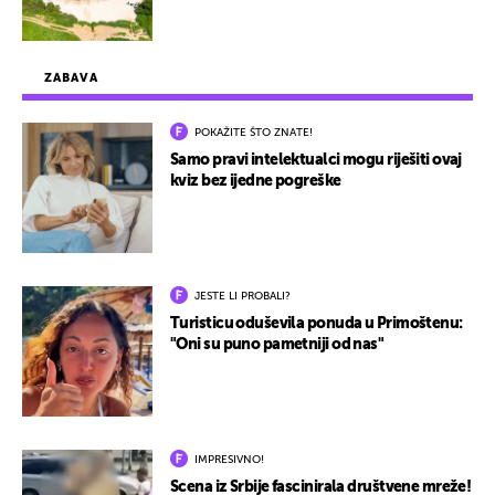
ZABAVA
POKAŽITE ŠTO ZNATE!
Samo pravi intelektualci mogu riješiti ovaj
kviz bez ijedne pogreške
JESTE LI PROBALI?
Turisticu oduševila ponuda u Primoštenu:
"Oni su puno pametniji od nas"
IMPRESIVNO!
Scena iz Srbije fascinirala društvene mreže!