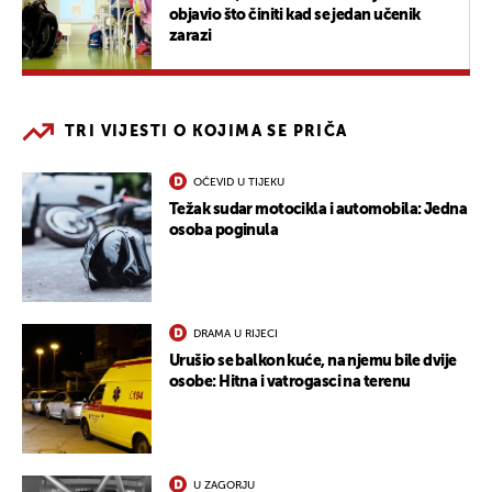
objavio što činiti kad se jedan učenik
zarazi
TRI VIJESTI O KOJIMA SE PRIČA
OČEVID U TIJEKU
Težak sudar motocikla i automobila: Jedna
osoba poginula
DRAMA U RIJECI
Urušio se balkon kuće, na njemu bile dvije
osobe: Hitna i vatrogasci na terenu
U ZAGORJU