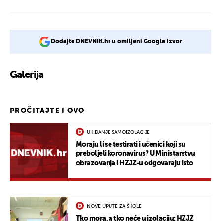
Dodajte DNEVNIK.hr u omiljeni Google izvor
Galerija
2
PROČITAJTE I OVO
UKIDANJE SAMOIZOLACIJE
Moraju li se testirati i učenici koji su
preboljeli koronavirus? U Ministarstvu
obrazovanja i HZJZ-u odgovaraju isto
NOVE UPUTE ZA ŠKOLE
Tko mora, a tko neće u izolaciju: HZJZ