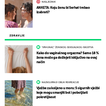
NASLJEDNIK
ANKETA: Koju ženu bi Serhat trebao
izabrati?
ZDRAVLJE
"VRHUNAC" ŽENSKOG SEKSUALNOG ISKUSTVA
Kako do vaginalnog orgazma? Samo 18 %
žena može ga doživjeti isključivo na ovaj
način
NAJSIGURNIJI OBLIK REKREACIJE
Vježbe za koljeno u moru: 5 sigurnih vježbi
koje mogu smanjiti bol i poboljšati
pokretljivost