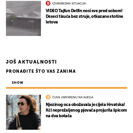
IZVANREDNA SITUACIJA
VIDEO Tajfun Delfin nosi sve pred sobom!
Deseci tisuća bez struje, otkazane stotine
letova
UKLJUČITE NOTIFIKACIJE
JOŠ AKTUALNOSTI
PRONAĐITE ŠTO VAS ZANIMA
SHOW
ČUVA USPOMENU NA NJEGA
Njezinog oca obožavala je cijela Hrvatska!
Kći neprežaljenog pjevača projurila špicom
na dva kotača