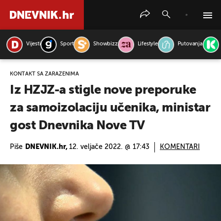
Vijesti
Sport
Showbizz
Lifestyle
Putovanja
PRETRAŽITE VIJESTI
KONTAKT SA ZARAŽENIMA
Iz HZJZ-a stigle nove preporuke
za samoizolaciju učenika, ministar
gost Dnevnika Nove TV
Piše
DNEVNIK.hr,
12. veljače 2022. @ 17:43
KOMENTARI