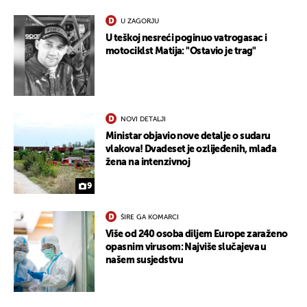
U ZAGORJU
U teškoj nesreći poginuo vatrogasac i
motociklst Matija: "Ostavio je trag"
NOVI DETALJI
Ministar objavio nove detalje o sudaru
vlakova! Dvadeset je ozlijeđenih, mlađa
žena na intenzivnoj
9
ŠIRE GA KOMARCI
Više od 240 osoba diljem Europe zaraženo
opasnim virusom: Najviše slučajeva u
našem susjedstvu