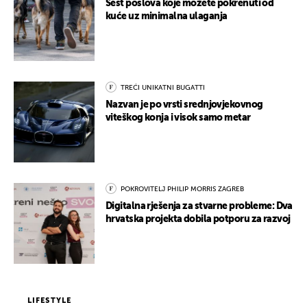
Šest poslova koje možete pokrenuti od
kuće uz minimalna ulaganja
TREĆI UNIKATNI BUGATTI
Nazvan je po vrsti srednjovjekovnog
viteškog konja i visok samo metar
POKROVITELJ PHILIP MORRIS ZAGREB
Digitalna rješenja za stvarne probleme: Dva
hrvatska projekta dobila potporu za razvoj
LIFESTYLE