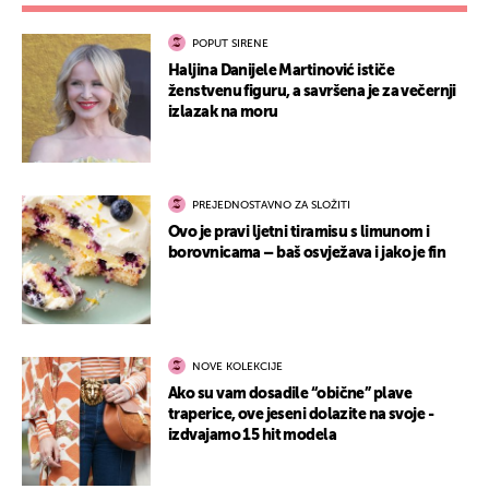
POPUT SIRENE
Haljina Danijele Martinović ističe
ženstvenu figuru, a savršena je za večernji
izlazak na moru
PREJEDNOSTAVNO ZA SLOŽITI
Ovo je pravi ljetni tiramisu s limunom i
borovnicama – baš osvježava i jako je fin
NOVE KOLEKCIJE
Ako su vam dosadile “obične” plave
traperice, ove jeseni dolazite na svoje -
izdvajamo 15 hit modela