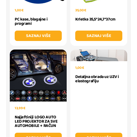
1,00 €
35,00 €
PC kase, blagajne i
Krletka 35,5*24,7*37cm
programi
SAZNAJ VIŠE
SAZNAJ VIŠE
1,00 €
Detaljna obrada uz UZV i
elastografiju
13,99 €
Najjeftiniji LOGO AUTO
LED PROJEKTOR ZA SVE
AUTOMOBILE + RAČUN