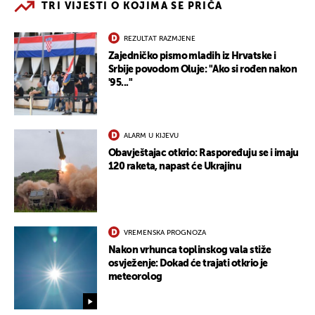
TRI VIJESTI O KOJIMA SE PRIČA
REZULTAT RAZMJENE
Zajedničko pismo mladih iz Hrvatske i
Srbije povodom Oluje: "Ako si rođen nakon
'95..."
ALARM U KIJEVU
Obavještajac otkrio: Raspoređuju se i imaju
120 raketa, napast će Ukrajinu
VREMENSKA PROGNOZA
Nakon vrhunca toplinskog vala stiže
osvježenje: Dokad će trajati otkrio je
meteorolog