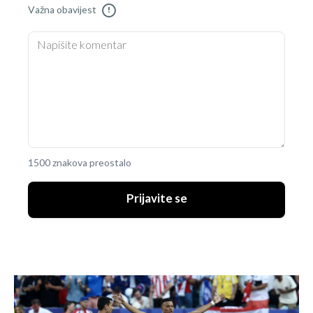
Važna obavijest
!
1500 znakova preostalo
Prijavite se