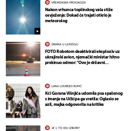
VREMENSKA PROGNOZA
Nakon vrhunca toplinskog vala stiže
osvježenje: Dokad će trajati otkrio je
meteorolog
DRAMA U LEIPZIGU
FOTO Robotom deaktivirali eksploziv uz
ukrajinski avion, njemački ministar hitno
prekinuo odmor: "Ovo je državni
terorizam"
LANA LOURDES RUPIĆ
Kći Gorana Višnjića udomila psa spašenog
s imanja na Učki pa ga vratila: Oglasio se
azil, majka odgovorila na kritike
JE L' TO IDU IZBORI?