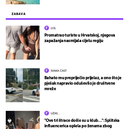
ZABAVA
LOL
Promatrao turiste u Hrvatskoj, njegova
zapažanja nasmijala cijelu regiju
SVAKA ČAST
Bahato mu prepriječio prijelaz, a ono što je
pješak napravio oduševilo je društvene
mreže
UŽAS…
"Ove tri štrace došle su u klub…": Splitska
influencerica oplela po ženama zbog