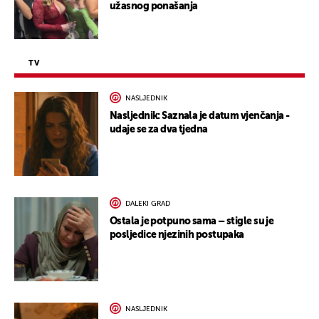
užasnog ponašanja
TV
NASLJEDNIK
Nasljednik: Saznala je datum vjenčanja -
udaje se za dva tjedna
DALEKI GRAD
Ostala je potpuno sama – stigle su je
posljedice njezinih postupaka
NASLJEDNIK