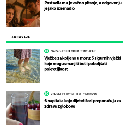
Postavila mu je važno pitanje, a odgovor ju
je jako iznenadio
ZDRAVLJE
NAJSIGURNIJI OBLIK REKREACIJE
Vježbe za koljeno u moru: 5 sigurnih vježbi
koje mogu smanjiti bol i poboljšati
pokretljivost
VRIJEDI IH UVRSTITI U PREHRANU
6 napitaka koje dijetetičari preporučuju za
zdrave zglobove