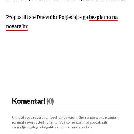
Propustili ste Dnevnik? Pogledajte ga
besplatno na
novatv.hr
Komentari
(0)
Uključite se u raspravu – podijelite svoje mišljenje, postavite pitanja ili
ponudite svoj pogled na temu. Vaš komentar može potaknuti
zanimljiv dijalog i obogatiti zajednicu našeg portala.