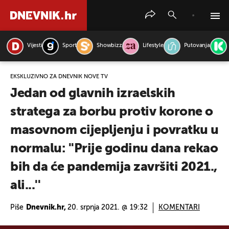
Vijesti
Sport
Showbizz
Lifestyle
Putovanja
PRETRAŽITE VIJESTI
EKSKLUZIVNO ZA DNEVNIK NOVE TV
Jedan od glavnih izraelskih
stratega za borbu protiv korone o
masovnom cijepljenju i povratku u
normalu: ''Prije godinu dana rekao
bih da će pandemija završiti 2021.,
ali...''
Piše
Dnevnik.hr,
20. srpnja 2021. @ 19:32
KOMENTARI