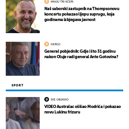
IMAJU TRI KĆERI
Naš saborski zastupnik na Thompsonovu
koncertu pokazao lijepu suprugu, koja
godinama izbjegava javnost
HEROJ
General pobjednik: Gdje i što 31 godinu
nakon Oluje radi general Ante Gotovina?
SPORT
SVE OBJAVIO
VIDEO Australac ošišao Modrića i pokazao
novu Lukinu frizuru