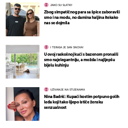
JAKO SU SLATKI!
Zbog simpatičnog para sa špice zaboravili
smo i na modu, no damina haljina itekako
nas se dojmila
I TERASA JE SAN SNOVA!
U ovoj raskošnoj kući s bazenom pronašli
smo najelegantniju, a možda i najljepšu
bijelu kuhinju
UŽIVANJE NA STIJENAMA
Nina Badrić: Kupaći kostim potpuno golih
leđa koji tako lijepo ističe žensku
senzualnost