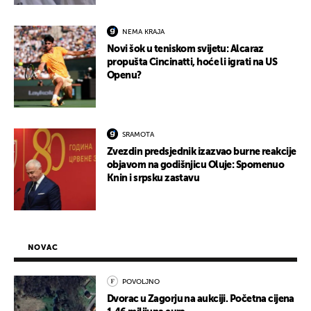
NEMA KRAJA
Novi šok u teniskom svijetu: Alcaraz
propušta Cincinatti, hoće li igrati na US
Openu?
SRAMOTA
Zvezdin predsjednik izazvao burne reakcije
objavom na godišnjicu Oluje: Spomenuo
Knin i srpsku zastavu
NOVAC
POVOLJNO
Dvorac u Zagorju na aukciji. Početna cijena