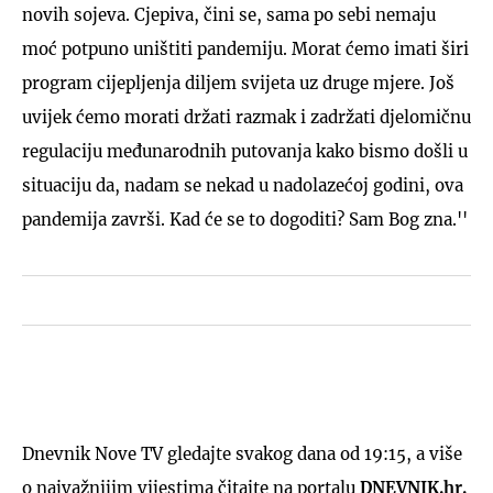
novih sojeva. Cjepiva, čini se, sama po sebi nemaju
moć potpuno uništiti pandemiju. Morat ćemo imati širi
program cijepljenja diljem svijeta uz druge mjere. Još
uvijek ćemo morati držati razmak i zadržati djelomičnu
regulaciju međunarodnih putovanja kako bismo došli u
situaciju da, nadam se nekad u nadolazećoj godini, ova
pandemija završi. Kad će se to dogoditi? Sam Bog zna.''
Dnevnik Nove TV gledajte svakog dana od 19:15, a više
o najvažnijim vijestima čitajte na portalu
DNEVNIK.hr.