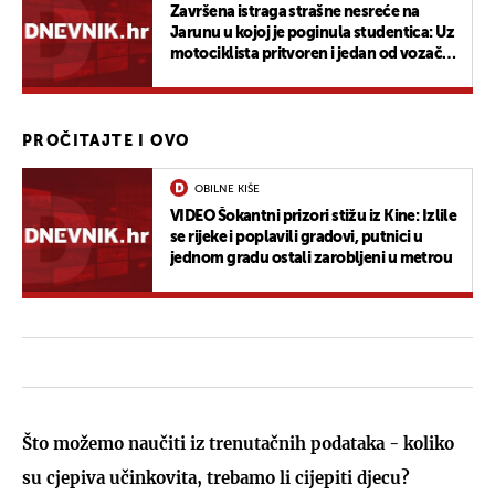
Završena istraga strašne nesreće na
Jarunu u kojoj je poginula studentica: Uz
motociklista pritvoren i jedan od vozača
automobila, objavljeni detalji tragedije
PROČITAJTE I OVO
OBILNE KIŠE
VIDEO Šokantni prizori stižu iz Kine: Izlile
se rijeke i poplavili gradovi, putnici u
jednom gradu ostali zarobljeni u metrou
Što možemo naučiti iz trenutačnih podataka - koliko
su cjepiva učinkovita, trebamo li cijepiti djecu?