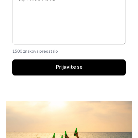
1500 znakova preostalo
Prijavite se