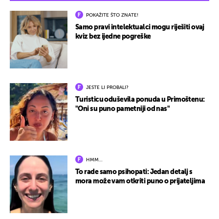
POKAŽITE ŠTO ZNATE!
Samo pravi intelektualci mogu riješiti ovaj
kviz bez ijedne pogreške
JESTE LI PROBALI?
Turisticu oduševila ponuda u Primoštenu:
"Oni su puno pametniji od nas"
HMM…
To rade samo psihopati: Jedan detalj s
mora može vam otkriti puno o prijateljima