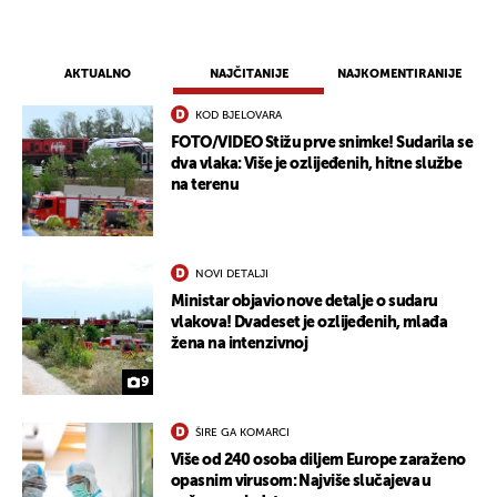
AKTUALNO
NAJČITANIJE
NAJKOMENTIRANIJE
KOD BJELOVARA
FOTO/VIDEO Stižu prve snimke! Sudarila se
dva vlaka: Više je ozlijeđenih, hitne službe
na terenu
NOVI DETALJI
Ministar objavio nove detalje o sudaru
vlakova! Dvadeset je ozlijeđenih, mlađa
žena na intenzivnoj
9
ŠIRE GA KOMARCI
Više od 240 osoba diljem Europe zaraženo
opasnim virusom: Najviše slučajeva u