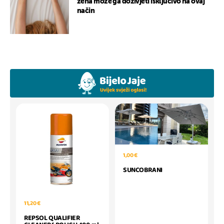
žena može ga doživjeti isključivo na ovaj
način
1,00 €
SUNCOBRANI
11,20 €
REPSOL QUALIFIER