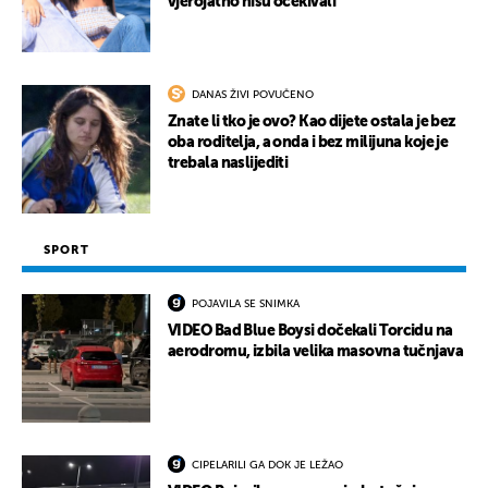
vjerojatno nisu očekivali
DANAS ŽIVI POVUČENO
Znate li tko je ovo? Kao dijete ostala je bez
oba roditelja, a onda i bez milijuna koje je
trebala naslijediti
SPORT
POJAVILA SE SNIMKA
VIDEO Bad Blue Boysi dočekali Torcidu na
aerodromu, izbila velika masovna tučnjava
CIPELARILI GA DOK JE LEŽAO