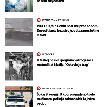
našem susjedstvu
IZVANREDNA SITUACIJA
VIDEO Tajfun Delfin nosi sve pred sobom!
Deseci tisuća bez struje, otkazane stotine
letova
U ZAGORJU
U teškoj nesreći poginuo vatrogasac i
motociklst Matija: "Ostavio je trag"
SUMNJA NA NASILNU SMRT
Šok u Slavoniji: U kući pronađeno tijelo
muškarca, policija odmah uhitila jednu
osobu