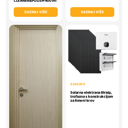
CLEANER&POLISH 400 ml
SAZNAJ VIŠE
SAZNAJ VIŠE
6.542,00 €
Solarna elektrana 8kWp,
trofazna s konstrukcijom
za limeni krov