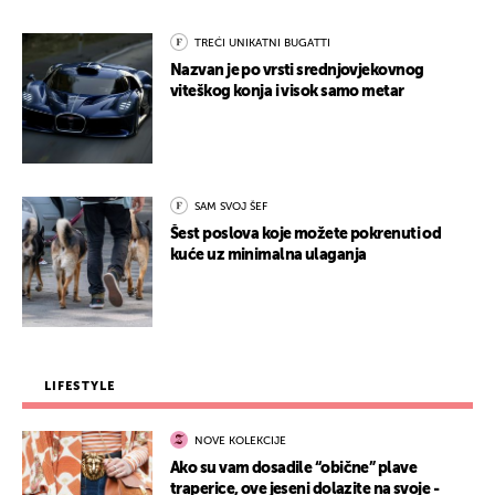
TREĆI UNIKATNI BUGATTI
Nazvan je po vrsti srednjovjekovnog
viteškog konja i visok samo metar
SAM SVOJ ŠEF
Šest poslova koje možete pokrenuti od
kuće uz minimalna ulaganja
LIFESTYLE
NOVE KOLEKCIJE
Ako su vam dosadile “obične” plave
traperice, ove jeseni dolazite na svoje -