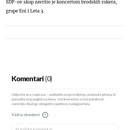
SDP-ov skup završio je koncertom brodskih rokera,
grupe Eni i Leta 3.
Komentari
(0)
Uključite se u raspravu – podijelite svoje mišljenje, postavite pitanja ili
ponudite svoj pogled na temu. Vaš komentar može potaknuti
zanimljiv dijalog i obogatiti zajednicu našeg portala.
Važna obavijest
!