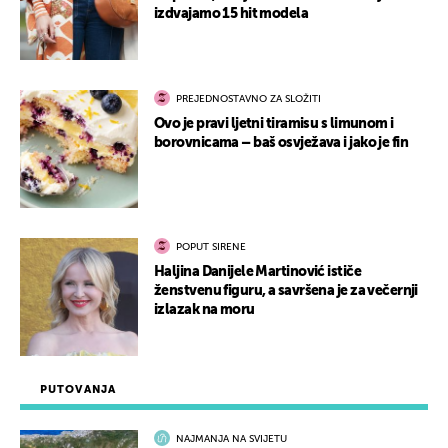
izdvajamo 15 hit modela
PREJEDNOSTAVNO ZA SLOŽITI
Ovo je pravi ljetni tiramisu s limunom i
borovnicama – baš osvježava i jako je fin
POPUT SIRENE
Haljina Danijele Martinović ističe
ženstvenu figuru, a savršena je za večernji
izlazak na moru
PUTOVANJA
NAJMANJA NA SVIJETU