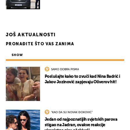
JOŠ AKTUALNOSTI
PRONAĐITE ŠTO VAS ZANIMA
UKLJUČITE NOTIFIKACIJE
SHOW
SAMO DOBRA PISMA
Poslušajte kako to zvuči kad Nina Badrić i
Jakov Jozinović zapjevaju Oliverov hit!
"KAO DA SU NOVAK ĐOKOVIĆ"
Jedan od najpoznatijih svjetskih parova
stigao na Jadran, ovakve reakcije