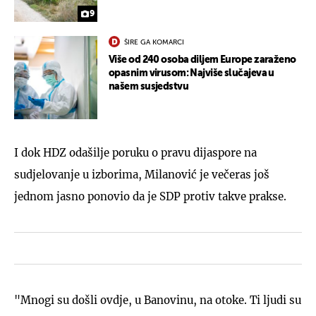
9
ŠIRE GA KOMARCI
Više od 240 osoba diljem Europe zaraženo
opasnim virusom: Najviše slučajeva u
našem susjedstvu
I dok HDZ odašilje poruku o pravu dijaspore na
sudjelovanje u izborima, Milanović je večeras još
jednom jasno ponovio da je SDP protiv takve prakse.
"Mnogi su došli ovdje, u Banovinu, na otoke. Ti ljudi su