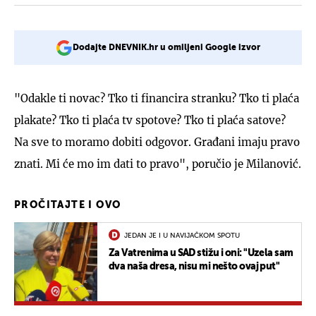
Dodajte DNEVNIK.hr u omiljeni Google izvor
"Odakle ti novac? Tko ti financira stranku? Tko ti plaća
plakate? Tko ti plaća tv spotove? Tko ti plaća satove?
Na sve to moramo dobiti odgovor. Građani imaju pravo
znati. Mi će mo im dati to pravo", poručio je Milanović.
PROČITAJTE I OVO
JEDAN JE I U NAVIJAČKOM SPOTU
Za Vatrenima u SAD stižu i oni: "Uzela sam
dva naša dresa, nisu mi nešto ovaj put"