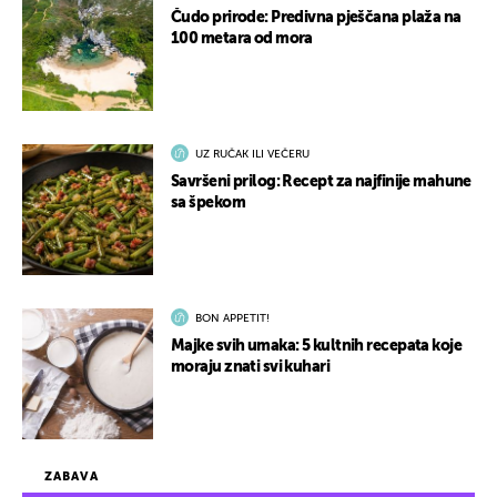
Čudo prirode: Predivna pješčana plaža na
100 metara od mora
UZ RUČAK ILI VEČERU
Savršeni prilog: Recept za najfinije mahune
sa špekom
BON APPETIT!
Majke svih umaka: 5 kultnih recepata koje
moraju znati svi kuhari
ZABAVA