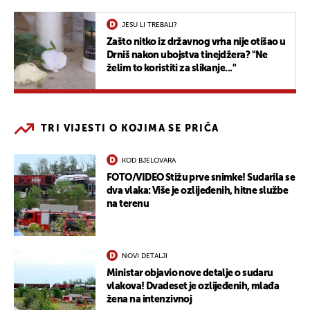
JESU LI TREBALI?
Zašto nitko iz državnog vrha nije otišao u
Drniš nakon ubojstva tinejdžera? "Ne
želim to koristiti za slikanje..."
TRI VIJESTI O KOJIMA SE PRIČA
KOD BJELOVARA
FOTO/VIDEO Stižu prve snimke! Sudarila se
dva vlaka: Više je ozlijeđenih, hitne službe
na terenu
NOVI DETALJI
Ministar objavio nove detalje o sudaru
vlakova! Dvadeset je ozlijeđenih, mlađa
žena na intenzivnoj