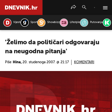
Vijesti
Sport
Showbizz
Lifestyle
Putovanja
PRETRAŽITE VIJESTI
'Želimo da političari odgovaraju
na neugodna pitanja'
Piše
Hina,
20. studenoga 2007. @ 21:17
KOMENTARI