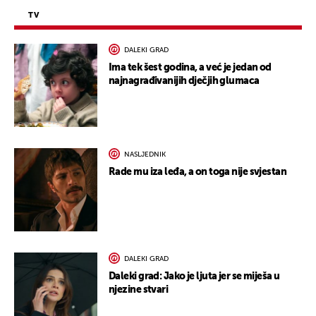
TV
DALEKI GRAD
Ima tek šest godina, a već je jedan od
najnagrađivanijih dječjih glumaca
NASLJEDNIK
Rade mu iza leđa, a on toga nije svjestan
DALEKI GRAD
Daleki grad: Jako je ljuta jer se miješa u
njezine stvari