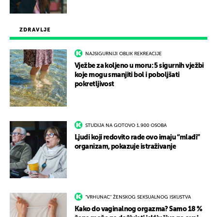
ZDRAVLJE
NAJSIGURNIJI OBLIK REKREACIJE
Vježbe za koljeno u moru: 5 sigurnih vježbi
koje mogu smanjiti bol i poboljšati
pokretljivost
STUDIJA NA GOTOVO 1.900 OSOBA
Ljudi koji redovito rade ovo imaju “mlađi”
organizam, pokazuje istraživanje
"VRHUNAC" ŽENSKOG SEKSUALNOG ISKUSTVA
Kako do vaginalnog orgazma? Samo 18 %