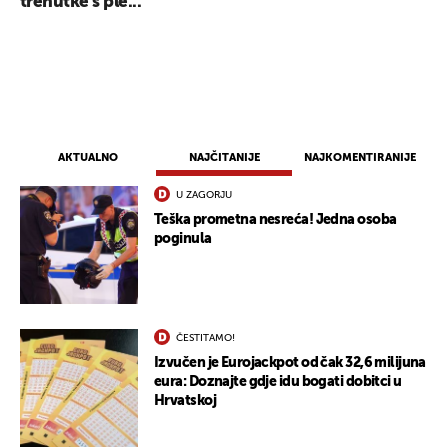
trenutke s ple...
AKTUALNO
NAJČITANIJE
NAJKOMENTIRANIJE
U ZAGORJU
Teška prometna nesreća! Jedna osoba
poginula
ČESTITAMO!
Izvučen je Eurojackpot od čak 32,6 milijuna
eura: Doznajte gdje idu bogati dobitci u
Hrvatskoj