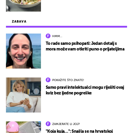
ZABAVA
HMM…
To rade samo psihopati: Jedan detalj s
mora može vam otkriti puno o prijateljima
POKAŽITE ŠTO ZNATE!
Samo pravi intelektualci mogu riješiti ovaj
kviz bez ijedne pogreške
ZAMJERATE LI JOJ?
"Koja kuja…": Snašla se na hrvatskoj