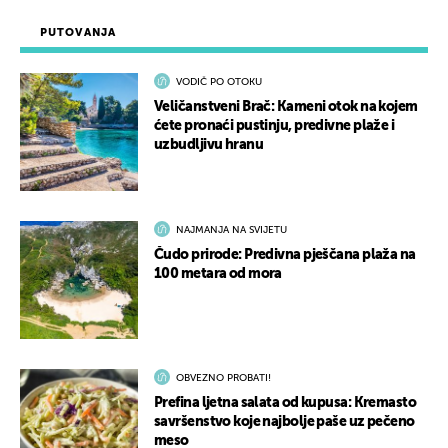
PUTOVANJA
VODIČ PO OTOKU
Veličanstveni Brač: Kameni otok na kojem
ćete pronaći pustinju, predivne plaže i
uzbudljivu hranu
NAJMANJA NA SVIJETU
Čudo prirode: Predivna pješčana plaža na
100 metara od mora
OBVEZNO PROBATI!
Prefina ljetna salata od kupusa: Kremasto
savršenstvo koje najbolje paše uz pečeno
meso