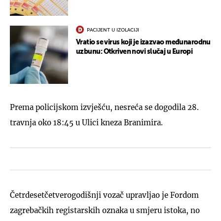
PACIJENT U IZOLACIJI
Vratio se virus koji je izazvao međunarodnu
uzbunu: Otkriven novi slučaj u Europi
Prema policijskom izvješću, nesreća se dogodila 28.
travnja oko 18:45 u Ulici kneza Branimira.
Četrdesetčetverogodišnji vozač upravljao je Fordom
zagrebačkih registarskih oznaka u smjeru istoka, no