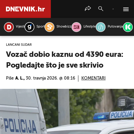
Vijesti
Sport
Showbizz
Lifestyle
Putovanja
PRETRAŽITE VIJESTI
LANČANI SUDAR
Vozač dobio kaznu od 4390 eura:
Pogledajte što je sve skrivio
Piše
A. L.,
30. travnja 2026. @ 08:16
KOMENTARI