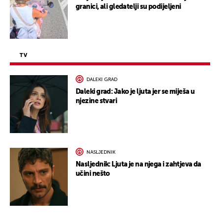
granici, ali gledatelji su podijeljeni
TV
DALEKI GRAD
Daleki grad: Jako je ljuta jer se miješa u
njezine stvari
NASLJEDNIK
Nasljednik: Ljuta je na njega i zahtjeva da
učini nešto