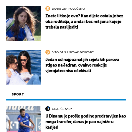
DANAS ŽIVI POVUČENO
Znate li tko je ovo? Kao dijete ostala je bez
oba roditelja, a onda i bez milijuna koje je
trebala naslijediti
"KAO DA SU NOVAK ĐOKOVIĆ"
Jedan od najpoznatijih svjetskih parova
stigao na Jadran, ovakve reakcije
vjerojatno nisu očekivali
SPORT
GDJE ĆE SAD?
U Dinamu je prošle godine predstavljen kao
mega transfer, danas je pao najniže u
karijeri