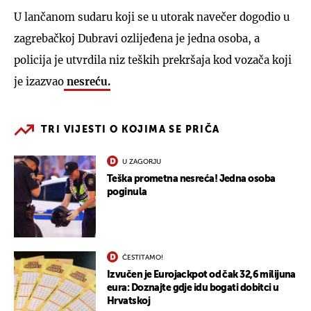
U lančanom sudaru koji se u utorak navečer dogodio u
zagrebačkoj Dubravi ozlijeđena je jedna osoba, a
policija je utvrdila niz teških prekršaja kod vozača koji
je izazvao
nesreću.
TRI VIJESTI O KOJIMA SE PRIČA
U ZAGORJU
Teška prometna nesreća! Jedna osoba
poginula
ČESTITAMO!
Izvučen je Eurojackpot od čak 32,6 milijuna
eura: Doznajte gdje idu bogati dobitci u
Hrvatskoj