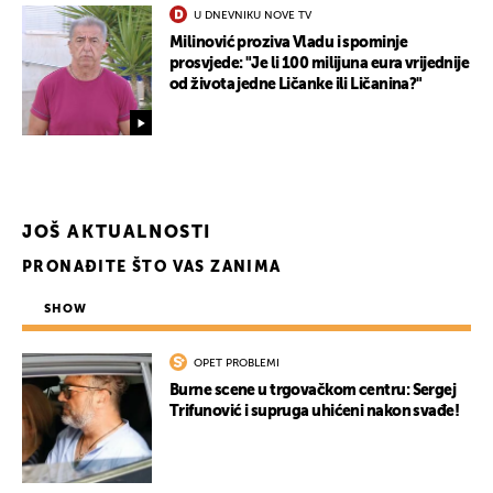
U DNEVNIKU NOVE TV
Milinović proziva Vladu i spominje
prosvjede: "Je li 100 milijuna eura vrijednije
od života jedne Ličanke ili Ličanina?"
UKLJUČITE NOTIFIKACIJE
JOŠ AKTUALNOSTI
PRONAĐITE ŠTO VAS ZANIMA
SHOW
OPET PROBLEMI
Burne scene u trgovačkom centru: Sergej
Trifunović i supruga uhićeni nakon svađe!