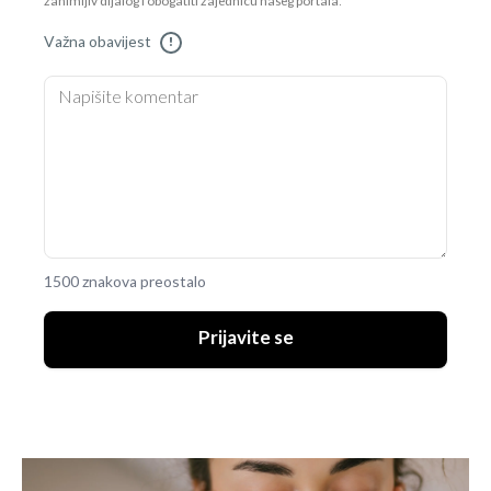
zanimljiv dijalog i obogatiti zajednicu našeg portala.
Važna obavijest
!
1500 znakova preostalo
Prijavite se