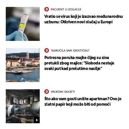
PACIJENT U IZOLACIJI
Vratio se virus koji je izazvao međunarodnu
uzbunu: Otkriven novi slučaj u Europi
"NARUČILA SAM IDENTIČNU"
Potresna poruka majke čijeg su sina
pretukli zbog majice: "Sloboda nestaje
svaki put kad prešutimo nasilje"
VRIJEDNI SAVJETI
Što ako vam gosti unište apartman? Ovo je
zlatni papir koji može biti od pomoći