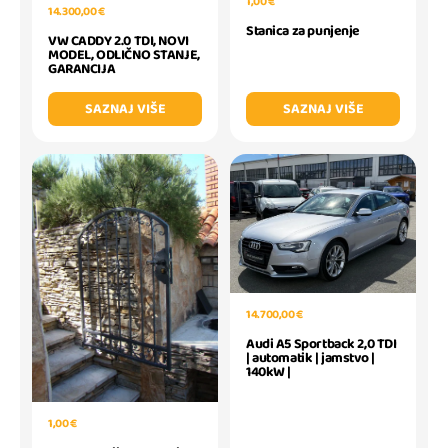
1,00 €
14.300,00 €
Stanica za punjenje
VW CADDY 2.0 TDI, NOVI
MODEL, ODLIČNO STANJE,
GARANCIJA
SAZNAJ VIŠE
SAZNAJ VIŠE
14.700,00 €
Audi A5 Sportback 2,0 TDI
| automatik | jamstvo |
140kW |
1,00 €