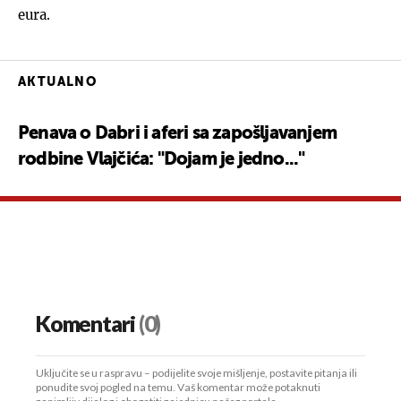
eura.
AKTUALNO
Penava o Dabri i aferi sa zapošljavanjem
rodbine Vlajčića: "Dojam je jedno..."
Komentari
(0)
Uključite se u raspravu – podijelite svoje mišljenje, postavite pitanja ili
ponudite svoj pogled na temu. Vaš komentar može potaknuti