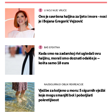
U NOJ NIJE VRUĆE
Ovo je savršena haljina za ljeto i more - nosi
je i Bojana Gregorić Vejzović
BAŠ EFEKTNA
Kada smo na zadarskoj rivi ugledali ovu
haljinu, morali smo doznati odakle je –
košta samo 18 eura
NAJSIGURNIJI OBLIK REKREACIJE
Vježbe za koljeno u moru: 5 sigurnih vježbi
koje mogu smanjiti bol i poboljšati
pokretljivost