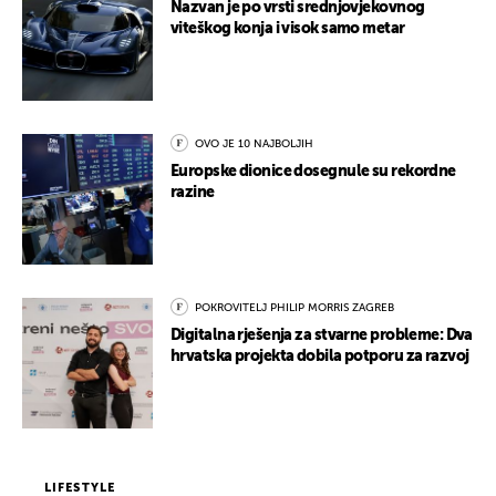
Nazvan je po vrsti srednjovjekovnog
viteškog konja i visok samo metar
OVO JE 10 NAJBOLJIH
Europske dionice dosegnule su rekordne
razine
POKROVITELJ PHILIP MORRIS ZAGREB
Digitalna rješenja za stvarne probleme: Dva
hrvatska projekta dobila potporu za razvoj
LIFESTYLE