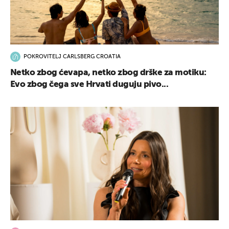
POKROVITELJ CARLSBERG CROATIA
Netko zbog ćevapa, netko zbog drške za motiku:
Evo zbog čega sve Hrvati duguju pivo...