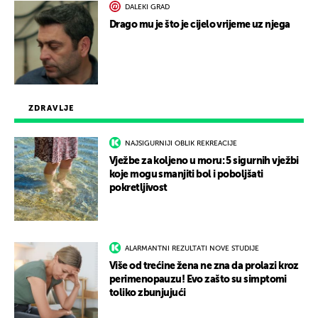
DALEKI GRAD
Drago mu je što je cijelo vrijeme uz njega
ZDRAVLJE
NAJSIGURNIJI OBLIK REKREACIJE
Vježbe za koljeno u moru: 5 sigurnih vježbi
koje mogu smanjiti bol i poboljšati
pokretljivost
ALARMANTNI REZULTATI NOVE STUDIJE
Više od trećine žena ne zna da prolazi kroz
perimenopauzu! Evo zašto su simptomi
toliko zbunjujući