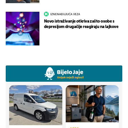
IZNENAĐUJUĆA VEZA
Novo istraživanje otkriva zašto osobe s
depresijom drugačije reagiraju na lajkove