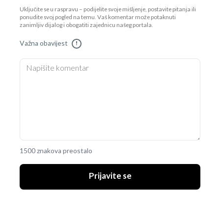
Uključite se u raspravu – podijelite svoje mišljenje, postavite pitanja ili
ponudite svoj pogled na temu. Vaš komentar može potaknuti
zanimljiv dijalog i obogatiti zajednicu našeg portala.
Važna obavijest
!
1500 znakova preostalo
Prijavite se