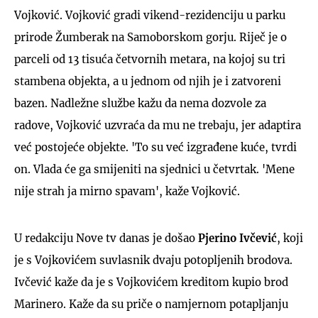
Vojković. Vojković gradi vikend-rezidenciju u parku
prirode Žumberak na Samoborskom gorju. Riječ je o
parceli od 13 tisuća četvornih metara, na kojoj su tri
stambena objekta, a u jednom od njih je i zatvoreni
bazen. Nadležne službe kažu da nema dozvole za
radove, Vojković uzvraća da mu ne trebaju, jer adaptira
već postojeće objekte. 'To su već izgrađene kuće, tvrdi
on. Vlada će ga smijeniti na sjednici u četvrtak. 'Mene
nije strah ja mirno spavam', kaže Vojković.
U redakciju Nove tv danas je došao
Pjerino Ivčević
, koji
je s Vojkovićem suvlasnik dvaju potopljenih brodova.
Ivčević kaže da je s Vojkovićem kreditom kupio brod
Marinero. Kaže da su priče o namjernom potapljanju