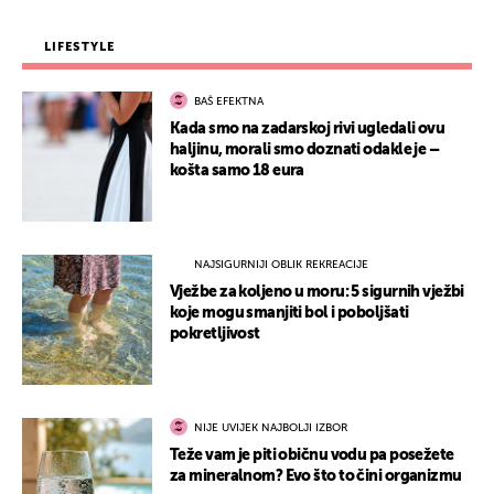
LIFESTYLE
BAŠ EFEKTNA
Kada smo na zadarskoj rivi ugledali ovu
haljinu, morali smo doznati odakle je –
košta samo 18 eura
NAJSIGURNIJI OBLIK REKREACIJE
Vježbe za koljeno u moru: 5 sigurnih vježbi
koje mogu smanjiti bol i poboljšati
pokretljivost
NIJE UVIJEK NAJBOLJI IZBOR
Teže vam je piti običnu vodu pa posežete
za mineralnom? Evo što to čini organizmu