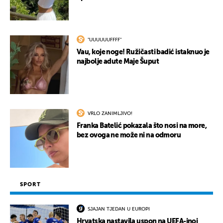
"UUUUUUFFFF"
Vau, koje noge! Ružičasti badić istaknuo je
najbolje adute Maje Šuput
VRLO ZANIMLJIVO!
Franka Batelić pokazala što nosi na more,
bez ovoga ne može ni na odmoru
SPORT
SJAJAN TJEDAN U EUROPI
Hrvatska nastavila uspon na UEFA-inoj