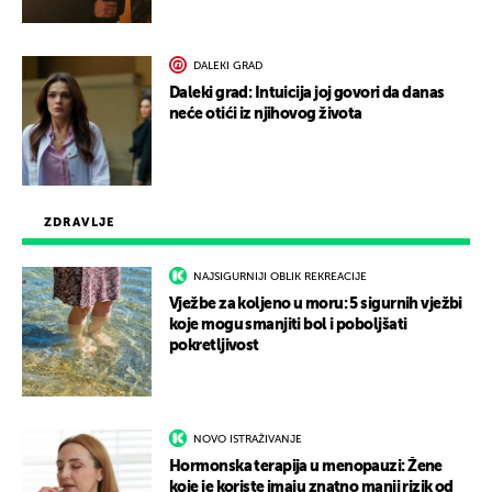
DALEKI GRAD
Daleki grad: Intuicija joj govori da danas
neće otići iz njihovog života
ZDRAVLJE
NAJSIGURNIJI OBLIK REKREACIJE
Vježbe za koljeno u moru: 5 sigurnih vježbi
koje mogu smanjiti bol i poboljšati
pokretljivost
NOVO ISTRAŽIVANJE
Hormonska terapija u menopauzi: Žene
koje je koriste imaju znatno manji rizik od