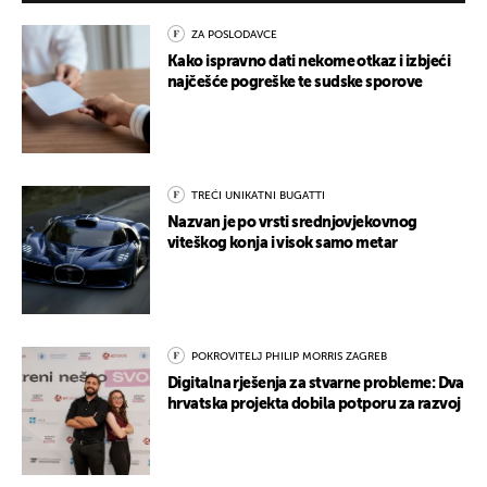
ZA POSLODAVCE
Kako ispravno dati nekome otkaz i izbjeći
najčešće pogreške te sudske sporove
TREĆI UNIKATNI BUGATTI
Nazvan je po vrsti srednjovjekovnog
viteškog konja i visok samo metar
POKROVITELJ PHILIP MORRIS ZAGREB
Digitalna rješenja za stvarne probleme: Dva
hrvatska projekta dobila potporu za razvoj