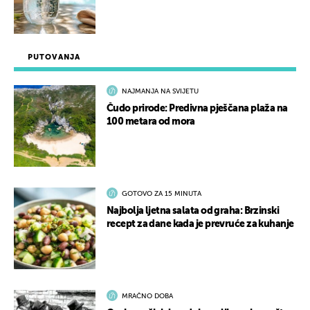
PUTOVANJA
NAJMANJA NA SVIJETU
Čudo prirode: Predivna pješčana plaža na
100 metara od mora
GOTOVO ZA 15 MINUTA
Najbolja ljetna salata od graha: Brzinski
recept za dane kada je prevruće za kuhanje
MRAČNO DOBA