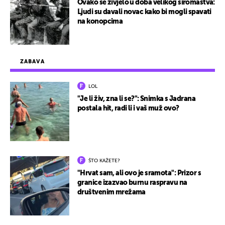
Ovako se živjelo u doba velikog siromaštva:
Ljudi su davali novac kako bi mogli spavati
na konopcima
ZABAVA
LOL
"Je li živ, zna li se?": Snimka s Jadrana
postala hit, radi li i vaš muž ovo?
ŠTO KAŽETE?
"Hrvat sam, ali ovo je sramota": Prizor s
granice izazvao burnu raspravu na
društvenim mrežama