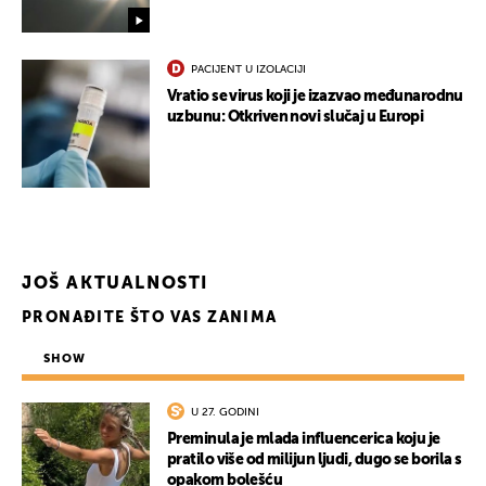
PACIJENT U IZOLACIJI
Vratio se virus koji je izazvao međunarodnu
uzbunu: Otkriven novi slučaj u Europi
UKLJUČITE NOTIFIKACIJE
JOŠ AKTUALNOSTI
PRONAĐITE ŠTO VAS ZANIMA
SHOW
U 27. GODINI
Preminula je mlada influencerica koju je
pratilo više od milijun ljudi, dugo se borila s
opakom bolešću