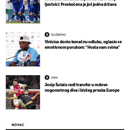
ljestvici: Preskočena je još jedna država
SLUŽBENO
Vinicius donio konačnu odluku, oglasio se
emotivnom porukom: "Hvala vam svima"
OPA!
Josip Šutalo radi transfer u redove
nogometnog diva i bivšeg prvaka Europe
NOVAC