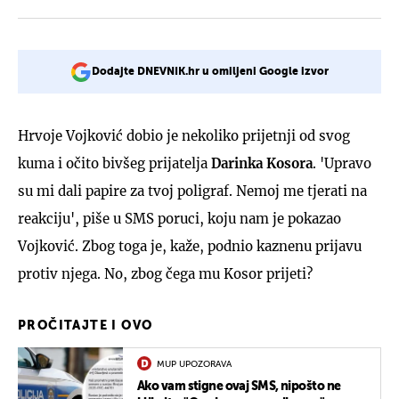
Dodajte DNEVNIK.hr u omiljeni Google izvor
Hrvoje Vojković dobio je nekoliko prijetnji od svog
kuma i očito bivšeg prijatelja
Darinka Kosora
. 'Upravo
su mi dali papire za tvoj poligraf. Nemoj me tjerati na
reakciju', piše u SMS poruci, koju nam je pokazao
Vojković. Zbog toga je, kaže, podnio kaznenu prijavu
protiv njega. No, zbog čega mu Kosor prijeti?
PROČITAJTE I OVO
MUP UPOZORAVA
Ako vam stigne ovaj SMS, nipošto ne