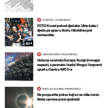
8 MRTVIH, 15 RANJENIH
FOTO Krvavi pohod dječaka: Ubio baku i
djeda pa upao u školu i likvidirao pet
nastavnika
14
OBAVJEŠTAJNO UPOZORENJE
Uzbuna na istoku Europe: Rusija bi mogla
napasti, a poznato i kada! Moguć i kopneni
upad u članicu NATO-a
KAKO GA SIGURNO PROMATRATI?
Ne propustite prizor koji se ne viđa često:
Nebo sprema pravi spektakl