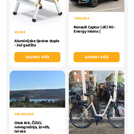
7.900,00 €
Renault Captur | dCi 90 -
Energy Intens |
39,00 €
Aluminijske ljestve duple
- 2x2 gazišta
SAZNAJ VIŠE
SAZNAJ VIŠE
245.000,00 €
Otok Krk, Čižići,
novogradnja, 2s+db,
terasa