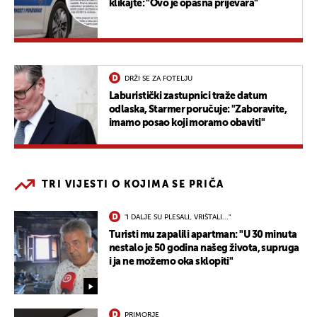
klikajte: "Ovo je opasna prijevara"
DRŽI SE ZA FOTELJU
Laburistički zastupnici traže datum
odlaska, Starmer poručuje: "Zaboravite,
imamo posao koji moramo obaviti"
TRI VIJESTI O KOJIMA SE PRIČA
"I DALJE SU PLESALI, VRIŠTALI..."
Turisti mu zapalili apartman: "U 30 minuta
nestalo je 50 godina našeg života, supruga
i ja ne možemo oka sklopiti"
PRIMORJE