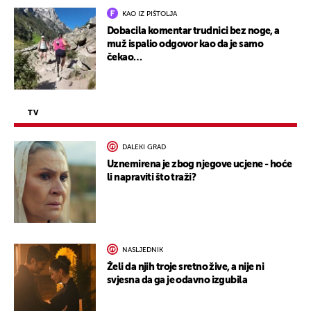
KAO IZ PIŠTOLJA
Dobacila komentar trudnici bez noge, a
muž ispalio odgovor kao da je samo
čekao…
TV
DALEKI GRAD
Uznemirena je zbog njegove ucjene - hoće
li napraviti što traži?
NASLJEDNIK
Želi da njih troje sretno žive, a nije ni
svjesna da ga je odavno izgubila