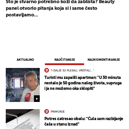
Što je stvarno potrebno koži da zablista? Beauty
panel otvorio pitanja koja si i same često
postavljamo...
AKTUALNO
NAJČITANIJE
NAJKOMENTIRANIJE
"I DALJE SU PLESALI, VRIŠTALI..."
Turisti mu zapalili apartman: "U 30 minuta
nestalo je 50 godina našeg života, supruga
i ja ne možemo oka sklopiti"
PRIMORJE
Potres zatresao obalu: "Čula sam razbijanje
čaša u stanu iznad"