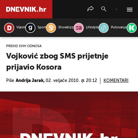
Vijesti
Sport
Showbizz
Lifestyle
Putovanja
PRETRAŽITE VIJESTI
PREKID SVIH ODNOSA
Vojković zbog SMS prijetnje
prijavio Kosora
Piše
Andrija Jarak,
02. veljače 2010. @ 20:12
KOMENTARI