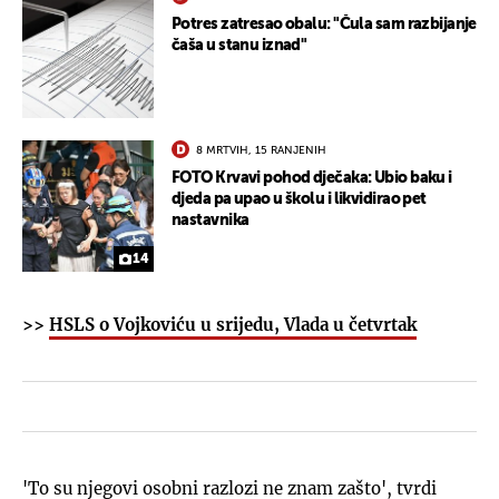
Potres zatresao obalu: "Čula sam razbijanje
čaša u stanu iznad"
8 MRTVIH, 15 RANJENIH
FOTO Krvavi pohod dječaka: Ubio baku i
djeda pa upao u školu i likvidirao pet
nastavnika
14
>>
HSLS o Vojkoviću u srijedu, Vlada u četvrtak
'To su njegovi osobni razlozi ne znam zašto', tvrdi