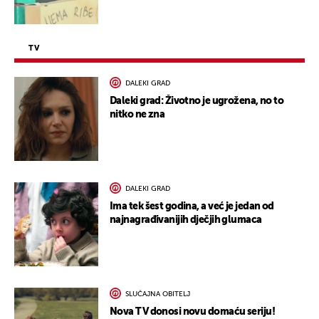
TV
DALEKI GRAD
Daleki grad: Životno je ugrožena, no to
nitko ne zna
DALEKI GRAD
Ima tek šest godina, a već je jedan od
najnagrađivanijih dječjih glumaca
SLUČAJNA OBITELJ
Nova TV donosi novu domaću seriju!