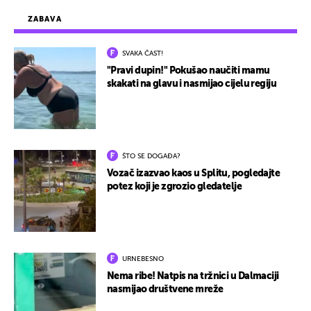
ZABAVA
SVAKA ČAST!
"Pravi dupin!" Pokušao naučiti mamu
skakati na glavu i nasmijao cijelu regiju
ŠTO SE DOGAĐA?
Vozač izazvao kaos u Splitu, pogledajte
potez koji je zgrozio gledatelje
URNEBESNO
Nema ribe! Natpis na tržnici u Dalmaciji
nasmijao društvene mreže