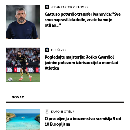
JEDAN FAKTOR PRELOMIO
Gattuso potvrdio transfer Ivanovića: "Sve
smo napravili da dođe, znate kamo je
otišao..."
ODUŠEVIO
Pogledajte majstoriju: Joško Gvardiol
jednim potezom izbrisao cijelu momčad
Atletica
NOVAC
KAMO BI OTIŠLI?
O preseljenju u inozemstvo razmišlja 9 od
10 Europljana