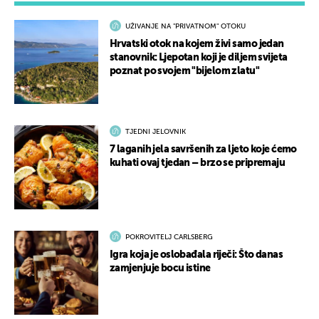
UŽIVANJE NA "PRIVATNOM" OTOKU
Hrvatski otok na kojem živi samo jedan
stanovnik: Ljepotan koji je diljem svijeta
poznat po svojem "bijelom zlatu"
TJEDNI JELOVNIK
7 laganih jela savršenih za ljeto koje ćemo
kuhati ovaj tjedan – brzo se pripremaju
POKROVITELJ CARLSBERG
Igra koja je oslobađala riječi: Što danas
zamjenjuje bocu istine