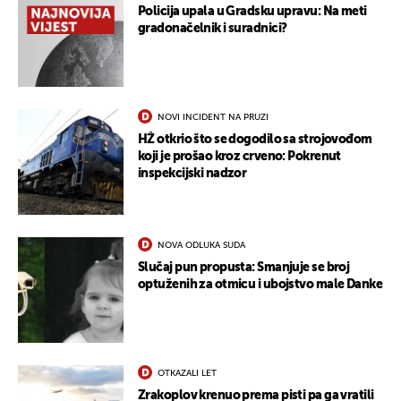
Policija upala u Gradsku upravu: Na meti
gradonačelnik i suradnici?
NOVI INCIDENT NA PRUZI
HŽ otkrio što se dogodilo sa strojovođom
koji je prošao kroz crveno: Pokrenut
inspekcijski nadzor
NOVA ODLUKA SUDA
Slučaj pun propusta: Smanjuje se broj
optuženih za otmicu i ubojstvo male Danke
OTKAZALI LET
Zrakoplov krenuo prema pisti pa ga vratili