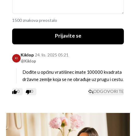
1500 znakova preostalo
Prijavite se
Kiklop
24. lis. 2025 05:21
KI
@Kiklop
Dođite u općinu vratišinec imate 100000 kvadrata
državne zemlje koja se ne obrađuje uz prugu i cestu.
0
0
ODGOVORITE