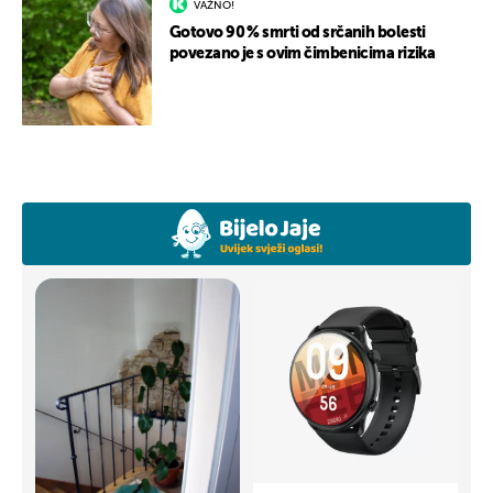
VAŽNO!
Gotovo 90 % smrti od srčanih bolesti
povezano je s ovim čimbenicima rizika