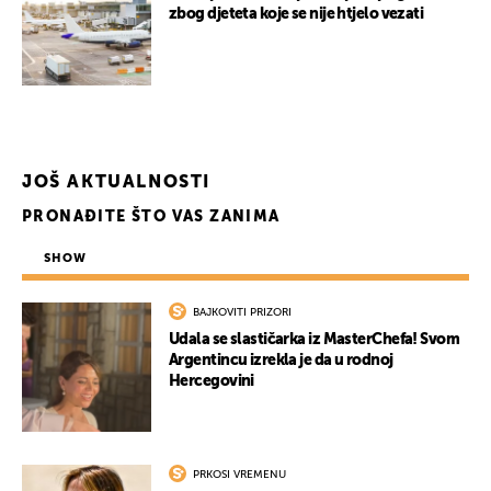
zbog djeteta koje se nije htjelo vezati
JOŠ AKTUALNOSTI
PRONAĐITE ŠTO VAS ZANIMA
SHOW
BAJKOVITI PRIZORI
Udala se slastičarka iz MasterChefa! Svom
Argentincu izrekla je da u rodnoj
Hercegovini
PRKOSI VREMENU