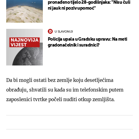
pronađeno tijelo 28-godišnjaka: "Nisu čuli
ni jauk ni poziv upomoć"
U SLAVONIJI
Policija upala u Gradsku upravu: Na meti
gradonačelnik i suradnici?
Da bi mogli ostati bez zemlje koju desetljećima
obrađuju, shvatili su kada su im telefonskim putem
zaposlenici tvrtke počeli nuditi otkup zemljišta.