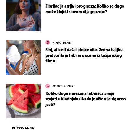
Fibrilacija atrija i prognoza: Koliko se dugo
može živjeti s ovom dijagnozom?
MIKROTREND
Sinj, alkari i dašak dolce vite: Jedna haljina
pretvorila je tribine u scenu iz talijanskog
filma
DOBRO JE ZNATI
Koliko dugo narezana lubenica smije
stajati u hladnjaku i kada je više nije sigurno
jesti?
PUTOVANJA