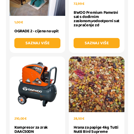
72,99 €
BWOO Premium Pametni
sat s dodirnim
zaslonom,vodootporni sat
1,00 €
za praćenje zd
OGRADE 2 - cijena na upit
SAZNAJ VIŠE
SAZNAJ VIŠE
210,00 €
28,50 €
Kompresor za zrak
Hrana za papige 4kg Tutti
DAAC50DN
Nutti Bird Supreme