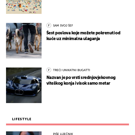
SAM SVOJ ŠEF
Šest poslova koje možete pokrenuti od
kuće uz minimalna ulaganja
TREĆI UNIKATNI BUGATTI
Nazvan je po vrsti srednjovjekovnog
viteškog konja i visok samo metar
LIFESTYLE
PIŠE LIJEČNIK