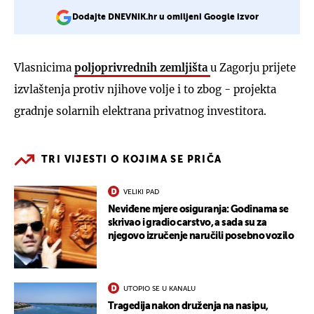
Dodajte DNEVNIK.hr u omiljeni Google izvor
Vlasnicima
poljoprivrednih zemljišta
u Zagorju prijete
izvlaštenja protiv njihove volje i to zbog - projekta
gradnje solarnih elektrana privatnog investitora.
TRI VIJESTI O KOJIMA SE PRIČA
VELIKI PAD
Neviđene mjere osiguranja: Godinama se
skrivao i gradio carstvo, a sada su za
njegovo izručenje naručili posebno vozilo
UTOPIO SE U KANALU
Tragedija nakon druženja na nasipu,