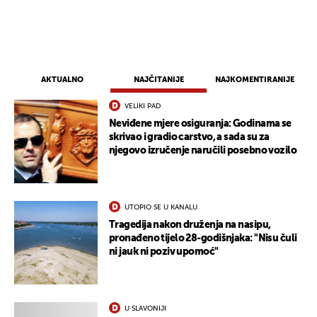
UKLJUČITE NOTIFIKACIJE
AKTUALNO
NAJČITANIJE
NAJKOMENTIRANIJE
VELIKI PAD
Neviđene mjere osiguranja: Godinama se
skrivao i gradio carstvo, a sada su za
njegovo izručenje naručili posebno vozilo
UTOPIO SE U KANALU
Tragedija nakon druženja na nasipu,
pronađeno tijelo 28-godišnjaka: "Nisu čuli
ni jauk ni poziv upomoć"
U SLAVONIJI