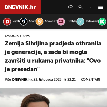
Vijesti
Sport
Showbizz
Lifestyle
Putovanja
PRETRAŽITE VIJESTI
ZAGORCI U STRAHU
Zemlja Silvijina pradjeda othranila
je generacije, a sada bi mogla
završiti u rukama privatnika: "Ovo
je presedan"
Piše
DNEVNIK.hr,
23. listopada 2025. @ 22:21
KOMENTARI