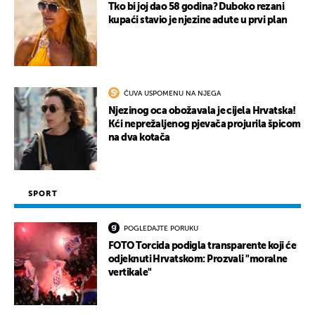
Tko bi joj dao 58 godina? Duboko rezani
kupaći stavio je njezine adute u prvi plan
ČUVA USPOMENU NA NJEGA
Njezinog oca obožavala je cijela Hrvatska!
Kći neprežaljenog pjevača projurila špicom
na dva kotača
SPORT
POGLEDAJTE PORUKU
FOTO Torcida podigla transparente koji će
odjeknuti Hrvatskom: Prozvali "moralne
vertikale"