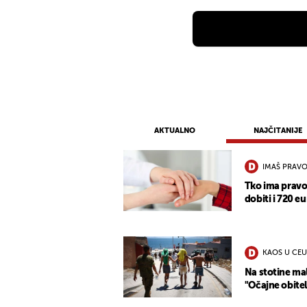
AKTUALNO
NAJČITANIJE
IMAŠ PRAVO
Tko ima pravo
dobiti i 720 eu
KAOS U CEU
Na stotine mal
"Očajne obitel