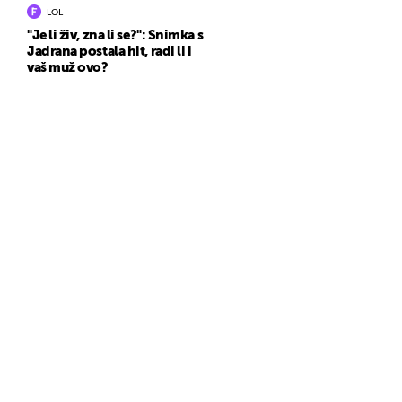
LOL
"Je li živ, zna li se?": Snimka s
Jadrana postala hit, radi li i
vaš muž ovo?