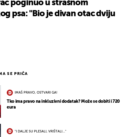
ac poginuo u strašnom
 psa: "Bio je divan otac dviju
IMA SE PRIČA
IMAŠ PRAVO, OSTVARI GA!
Tko ima pravo na inkluzivni dodatak? Može se dobiti i 720
eura
"I DALJE SU PLESALI, VRIŠTALI..."