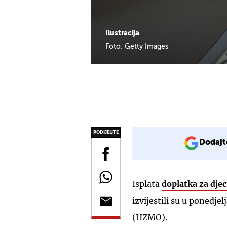
Ilustracija
Foto: Getty Images
PODIJELITE
Dodajt
Isplata
doplatka za dje
izvijestili su u ponedj
(HZMO).