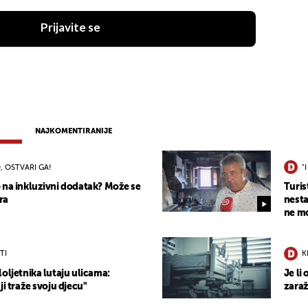
Prijavite se
NAJKOMENTIRANIJE
, OSTVARI GA!
"
 na inkluzivni dodatak? Može se
Turis
ra
nesta
ne mo
TI
K
oljetnika lutaju ulicama:
Je li
ji traže svoju djecu"
zaraž