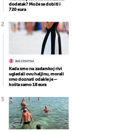
dodatak? Može se dobiti i
720 eura
BAŠ EFEKTNA
Kada smo na zadarskoj rivi
ugledali ovu haljinu, morali
smo doznati odakle je –
košta samo 18 eura