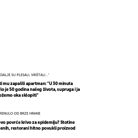
I DALJE SU PLESALI, VRIŠTALI..."
ti mu zapalili apartman: "U 30 minuta
lo je 50 godina našeg života, supruga i ja
žemo oka sklopiti"
RENULO OD BRZE HRANE
 ovo povrće krivo za epidemiju? Stotine
enih, restorani hitno povukli proizvod