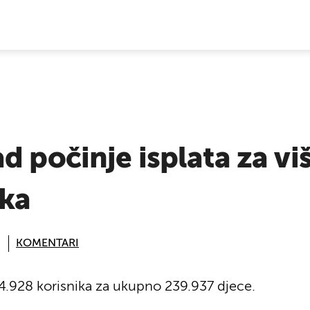
E VIJESTI
d počinje isplata za vi
ika
KOMENTARI
4.928 korisnika za ukupno 239.937 djece.