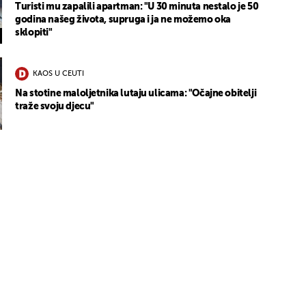
Turisti mu zapalili apartman: "U 30 minuta nestalo je 50
godina našeg života, supruga i ja ne možemo oka
sklopiti"
KAOS U CEUTI
Na stotine maloljetnika lutaju ulicama: "Očajne obitelji
traže svoju djecu"
UKLJUČITE NOTIFIKACIJE