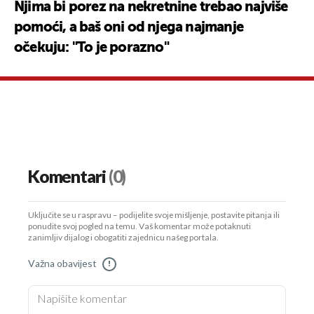
Njima bi porez na nekretnine trebao najviše
pomoći, a baš oni od njega najmanje
očekuju: "To je porazno"
Komentari
(0)
Uključite se u raspravu – podijelite svoje mišljenje, postavite pitanja ili
ponudite svoj pogled na temu. Vaš komentar može potaknuti
zanimljiv dijalog i obogatiti zajednicu našeg portala.
Važna obavijest
!