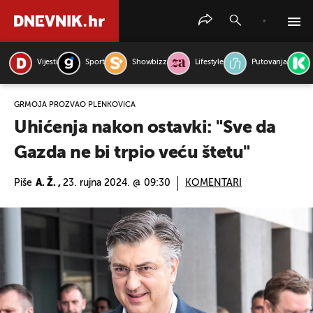
Vijesti
Sport
Showbizz
Lifestyle
Putovanja
PRETRAŽITE VIJESTI
GRMOJA PROZVAO PLENKOVIĆA
Uhićenja nakon ostavki: "Sve da
Gazda ne bi trpio veću štetu"
Piše
A. Ž. ,
23. rujna 2024. @ 09:30
KOMENTARI