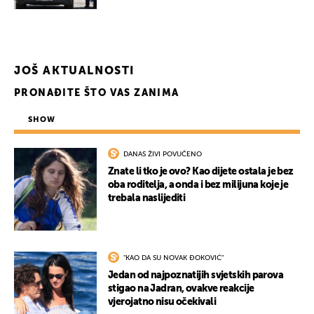
JOŠ AKTUALNOSTI
PRONAĐITE ŠTO VAS ZANIMA
SHOW
DANAS ŽIVI POVUČENO
Znate li tko je ovo? Kao dijete ostala je bez
oba roditelja, a onda i bez milijuna koje je
trebala naslijediti
"KAO DA SU NOVAK ĐOKOVIĆ"
Jedan od najpoznatijih svjetskih parova
stigao na Jadran, ovakve reakcije
vjerojatno nisu očekivali