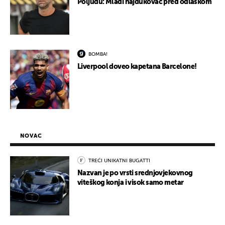
Poljudu: Mladi hajdukovac pred odlaskom
BOMBA!
Liverpool doveo kapetana Barcelone!
NOVAC
TREĆI UNIKATNI BUGATTI
Nazvan je po vrsti srednjovjekovnog
viteškog konja i visok samo metar