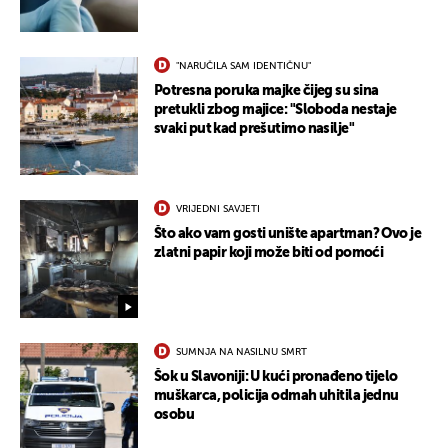
"NARUČILA SAM IDENTIČNU"
Potresna poruka majke čijeg su sina
pretukli zbog majice: "Sloboda nestaje
svaki put kad prešutimo nasilje"
VRIJEDNI SAVJETI
Što ako vam gosti unište apartman? Ovo je
zlatni papir koji može biti od pomoći
SUMNJA NA NASILNU SMRT
Šok u Slavoniji: U kući pronađeno tijelo
muškarca, policija odmah uhitila jednu
osobu