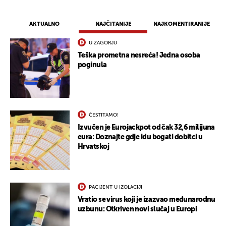
AKTUALNO
NAJČITANIJE
NAJKOMENTIRANIJE
UKLJUČITE NOTIFIKACIJE
U ZAGORJU
Teška prometna nesreća! Jedna osoba
poginula
ČESTITAMO!
Izvučen je Eurojackpot od čak 32,6 milijuna
eura: Doznajte gdje idu bogati dobitci u
Hrvatskoj
PACIJENT U IZOLACIJI
Vratio se virus koji je izazvao međunarodnu
uzbunu: Otkriven novi slučaj u Europi