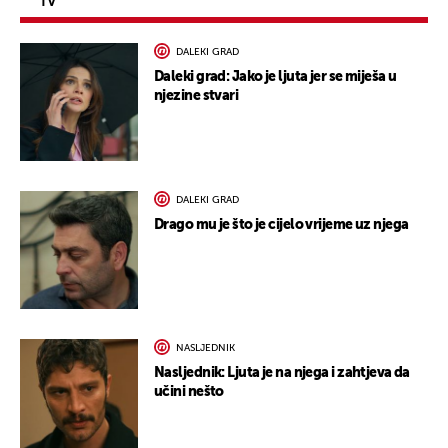
TV
DALEKI GRAD
Daleki grad: Jako je ljuta jer se miješa u
njezine stvari
DALEKI GRAD
Drago mu je što je cijelo vrijeme uz njega
NASLJEDNIK
Nasljednik: Ljuta je na njega i zahtjeva da
učini nešto