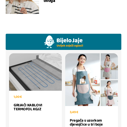
ovoga
1,00 €
GRIJAĆI KABLOVI
TERMOFOL KGJZ
3,49 €
Pregača s uzorkom
djevojčice u tri boje