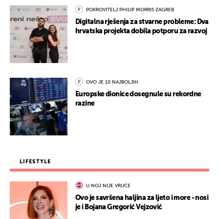
POKROVITELJ PHILIP MORRIS ZAGREB
Digitalna rješenja za stvarne probleme: Dva
hrvatska projekta dobila potporu za razvoj
OVO JE 10 NAJBOLJIH
Europske dionice dosegnule su rekordne
razine
LIFESTYLE
U NOJ NIJE VRUĆE
Ovo je savršena haljina za ljeto i more - nosi
je i Bojana Gregorić Vejzović