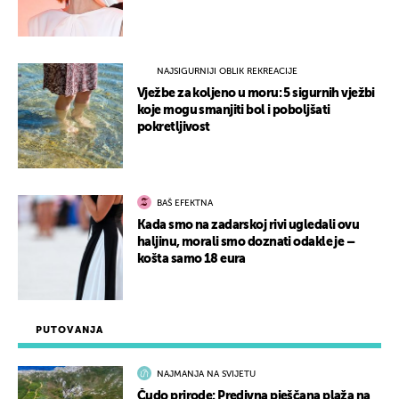
NAJSIGURNIJI OBLIK REKREACIJE
Vježbe za koljeno u moru: 5 sigurnih vježbi
koje mogu smanjiti bol i poboljšati
pokretljivost
BAŠ EFEKTNA
Kada smo na zadarskoj rivi ugledali ovu
haljinu, morali smo doznati odakle je –
košta samo 18 eura
PUTOVANJA
NAJMANJA NA SVIJETU
Čudo prirode: Predivna pješčana plaža na