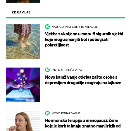
ZDRAVLJE
NAJSIGURNIJI OBLIK REKREACIJE
Vježbe za koljeno u moru: 5 sigurnih vježbi
koje mogu smanjiti bol i poboljšati
pokretljivost
IZNENAĐUJUĆA VEZA
Novo istraživanje otkriva zašto osobe s
depresijom drugačije reagiraju na lajkove
NOVO ISTRAŽIVANJE
Hormonska terapija u menopauzi: Žene
koje je koriste imaju znatno manji rizik od