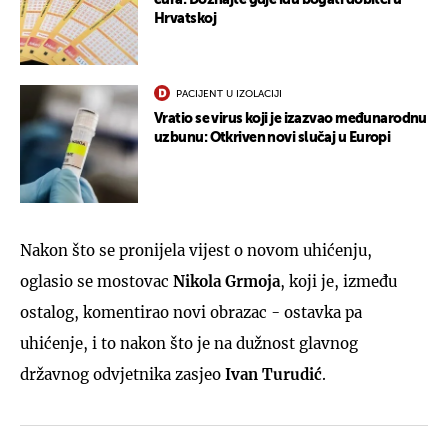
Hrvatskoj
PACIJENT U IZOLACIJI
Vratio se virus koji je izazvao međunarodnu
uzbunu: Otkriven novi slučaj u Europi
Nakon što se pronijela vijest o novom uhićenju,
oglasio se mostovac
Nikola Grmoja
, koji je, između
ostalog, komentirao novi obrazac - ostavka pa
uhićenje, i to nakon što je na dužnost glavnog
državnog odvjetnika zasjeo
Ivan Turudić
.