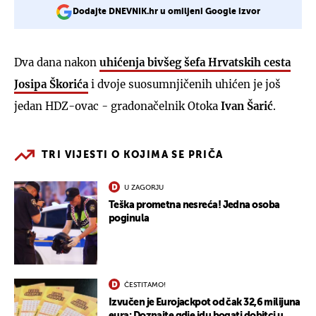
Dodajte DNEVNIK.hr u omiljeni Google izvor
Dva dana nakon
uhićenja bivšeg šefa Hrvatskih cesta
Josipa Škorića
i dvoje suosumnjičenih uhićen je još
jedan HDZ-ovac - gradonačelnik Otoka
Ivan Šarić
.
TRI VIJESTI O KOJIMA SE PRIČA
U ZAGORJU
Teška prometna nesreća! Jedna osoba
poginula
ČESTITAMO!
Izvučen je Eurojackpot od čak 32,6 milijuna
eura: Doznajte gdje idu bogati dobitci u