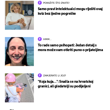
POKAŽITE ŠTO ZNATE!
Samo pravi intelektualci mogu riješiti ovaj
kviz bez ijedne pogreške
HMM…
To rade samo psihopati: Jedan detalj s
mora može vam otkriti puno o prijateljima
ZAMJERATE LI JOJ?
"Koja kuja…": Snašla se na hrvatskoj
granici, ali gledatelji su podijeljeni