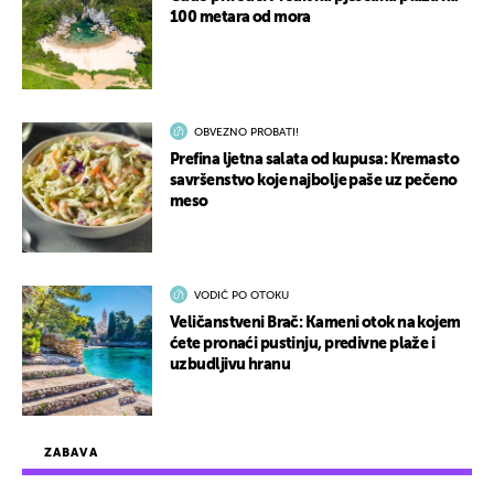
100 metara od mora
OBVEZNO PROBATI!
Prefina ljetna salata od kupusa: Kremasto
savršenstvo koje najbolje paše uz pečeno
meso
VODIČ PO OTOKU
Veličanstveni Brač: Kameni otok na kojem
ćete pronaći pustinju, predivne plaže i
uzbudljivu hranu
ZABAVA