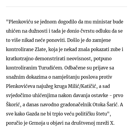
"Plenkoviću se jednom dogodilo da mu ministar bude
uhićen na dužnosti i tada je donio čvrstu odluku da se
to više nikad neće ponoviti. Došlo je do zamjene
kontrolirane Zlate, koja je nekad znala pokazati zube i
kratkotrajno demonstrirati neovisnost, potpuno
kontroliranim Turudićem. Odbačene su prijave sa
snažnim dokazima o namještanju poslova protiv
Plenkovićeva najužeg kruga Milić/Katičić, a sad
svjedočimo uhićenjima nakon davanja ostavke - prvo
Škorić, a danas navodno gradonačelnik Otoka Šarić. A
sve kako Gazda ne bi trpio veću političku štetu",
poručio je Grmoja u objavi na društvenoj mreži X.