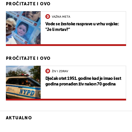
PROČITAJTE I OVO
VAŽNA META
Vode se žestoke rasprave u vrhu vojske:
"Je li mrtav?"
PROČITAJTE I OVO
ŽIV I ZDRAV
Dječak otet 1951. godine kad je imao šest
godina pronađen živ nakon 70 godina
AKTUALNO