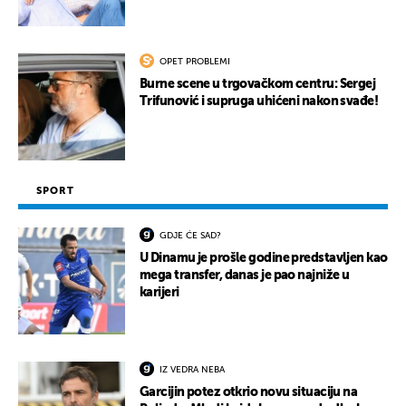
OPET PROBLEMI
Burne scene u trgovačkom centru: Sergej
Trifunović i supruga uhićeni nakon svađe!
SPORT
GDJE ĆE SAD?
U Dinamu je prošle godine predstavljen kao
mega transfer, danas je pao najniže u
karijeri
IZ VEDRA NEBA
Garcijin potez otkrio novu situaciju na