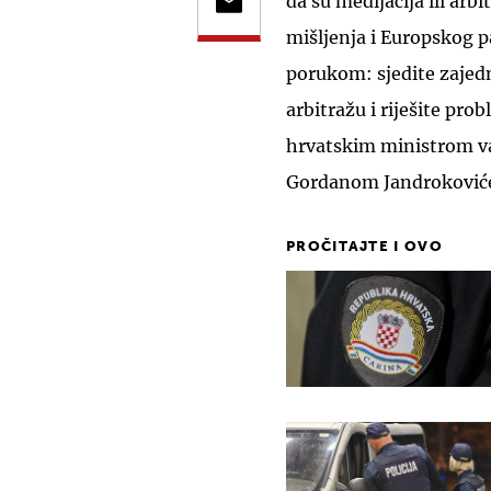
da su medijacija ili arbi
mišljenja i Europskog p
porukom: sjedite zajedn
arbitražu i riješite pr
hrvatskim ministrom va
Gordanom Jandroković
PROČITAJTE I OVO