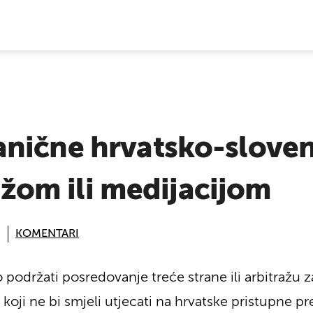
E VIJESTI
nične hrvatsko-slove
ražom ili medijacijom
KOMENTARI
podržati posredovanje treće strane ili arbitražu z
koji ne bi smjeli utjecati na hrvatske pristupne pre