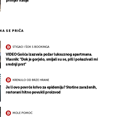
primjer Italije
IMA SE PRIČA
STIGAO I ŠOK S BOOKINGA
VIDEO Gošća izazvala požar luksuznog apartmana.
Vlasnik: "Dok je gorjelo, smijali su se, pili i pokazivali mi
srednji prst"
KRENULO OD BRZE HRANE
Je li ovo povrće krivo za epidemiju? Stotine zaraženih,
restorani hitno povukli proizvod
MOLE POMOĆ