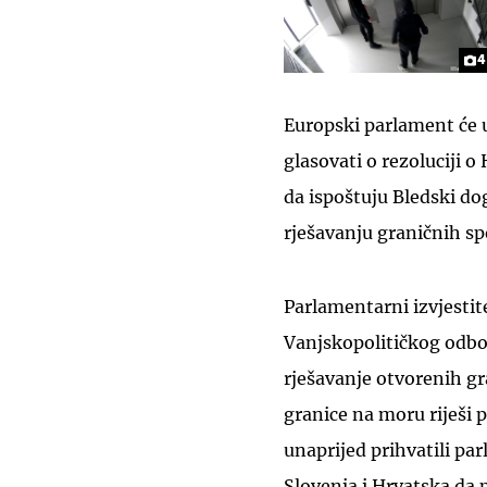
4
Europski parlament će u
glasovati o rezoluciji o
da ispoštuju Bledski do
rješavanju graničnih s
Parlamentarni izvjesti
Vanjskopolitičkog odbo
rješavanje otvorenih g
granice na moru riješi
unaprijed prihvatili par
Slovenja i Hrvatska da p