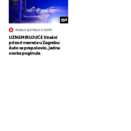
8
VOZILO SLETJELO S CESTE
UZNEMIRUJUĆE Strašni
prizori nesreće u Zagrebu:
Auto se prepolovio, jedna
osoba poginula