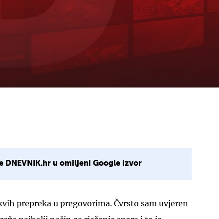
e DNEVNIK.hr u omiljeni Google izvor
akvih prepreka u pregovorima. Čvrsto sam uvjeren