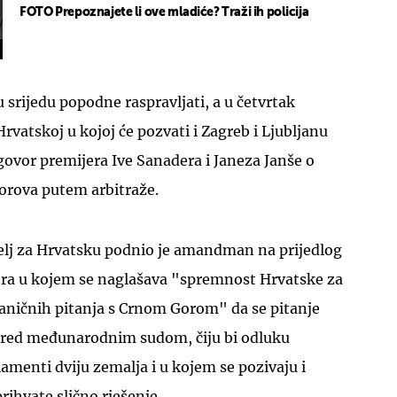
FOTO Prepoznajete li ove mladiće? Traži ih policija
 srijedu popodne raspravljati, a u četvrtak
 Hrvatskoj u kojoj će pozvati i Zagreb i Ljubljanu
UKLJUČITE NOTIFIKACIJE
govor premijera Ive Sanadera i Janeza Janše o
porova putem arbitraže.
telj za Hrvatsku podnio je amandman na prijedlog
ra u kojem se naglašava "spremnost Hrvatske za
raničnih pitanja s Crnom Gorom" da se pitanje
 pred međunarodnim sudom, čiju bi odluku
lamenti dviju zemalja i u kojem se pozivaju i
rihvate slično rješenje.