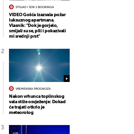
STIGAO I ŠOK S BOOKINGA
VIDEO Gošća izazvala požar
luksuznog apartmana.
Vlasnik: "Dok je gorjelo,
smijali su se, pili i pokazivali
mi srednji prst"
VREMENSKA PROGNOZA
Nakon vrhunca toplinskog
vala stiže osvježenje: Dokad
će trajati otkrio je
meteorolog