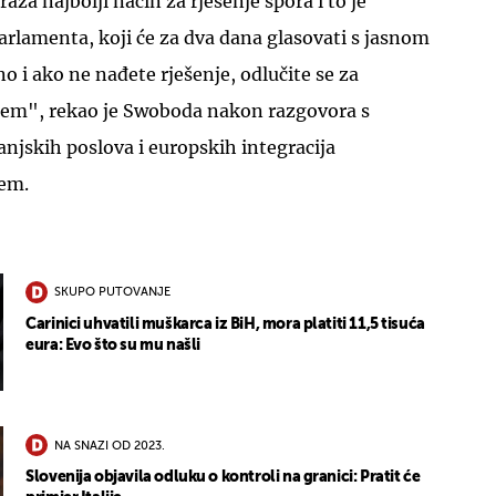
traža najbolji način za rješenje spora i to je
arlamenta, koji će za dva dana glasovati s jasnom
o i ako ne nađete rješenje, odlučite se za
oblem", rekao je Swoboda nakon razgovora s
njskih poslova i europskih integracija
em.
SKUPO PUTOVANJE
Carinici uhvatili muškarca iz BiH, mora platiti 11,5 tisuća
eura: Evo što su mu našli
NA SNAZI OD 2023.
Slovenija objavila odluku o kontroli na granici: Pratit će