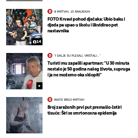
8 MRTVIH, 15 RANJENIH
FOTO Krvavi pohod dječaka: Ubio baku i
djeda pa upao u školu i likvidirao pet
nastavnika
14
"I DALJE SU PLESALI, VRIŠTALI..."
Turisti mu zapalili apartman: "U 30 minuta
nestalo je 50 godina našeg života, supruga
i ja ne možemo oka sklopiti"
RASTE BROJ MRTVIH
Broj zaraženih prvi put premašio četiri
tisuće: Širi se smrtonosna epidemija