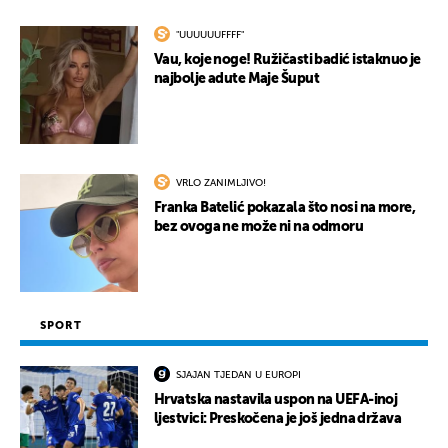
"UUUUUUFFFF"
Vau, koje noge! Ružičasti badić istaknuo je
najbolje adute Maje Šuput
VRLO ZANIMLJIVO!
Franka Batelić pokazala što nosi na more,
bez ovoga ne može ni na odmoru
SPORT
SJAJAN TJEDAN U EUROPI
Hrvatska nastavila uspon na UEFA-inoj
ljestvici: Preskočena je još jedna država