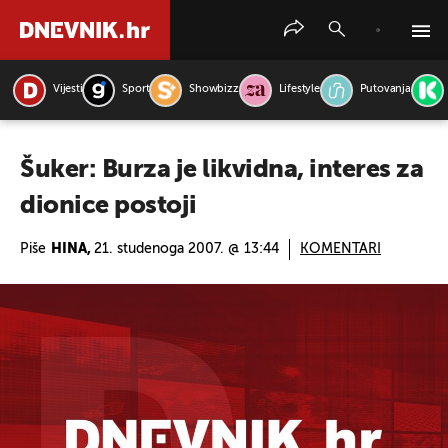
Vijesti
Sport
Showbizz
Lifestyle
Putovanja
PRETRAŽITE VIJESTI
Šuker: Burza je likvidna, interes za
dionice postoji
Piše
HINA,
21. studenoga 2007. @ 13:44
KOMENTARI