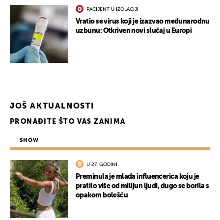
PACIJENT U IZOLACIJI
Vratio se virus koji je izazvao međunarodnu
uzbunu: Otkriven novi slučaj u Europi
JOŠ AKTUALNOSTI
PRONAĐITE ŠTO VAS ZANIMA
SHOW
U 27. GODINI
Preminula je mlada influencerica koju je
pratilo više od milijun ljudi, dugo se borila s
opakom bolešću