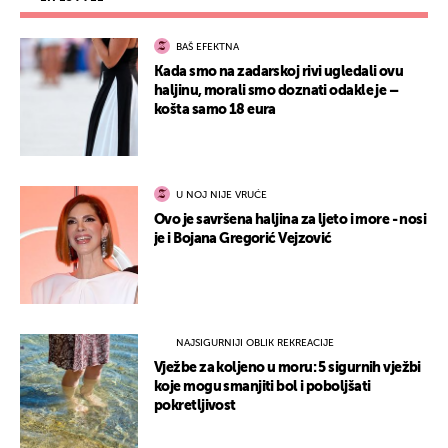
BAŠ EFEKTNA
Kada smo na zadarskoj rivi ugledali ovu
haljinu, morali smo doznati odakle je –
košta samo 18 eura
U NOJ NIJE VRUĆE
Ovo je savršena haljina za ljeto i more - nosi
je i Bojana Gregorić Vejzović
NAJSIGURNIJI OBLIK REKREACIJE
Vježbe za koljeno u moru: 5 sigurnih vježbi
koje mogu smanjiti bol i poboljšati
pokretljivost