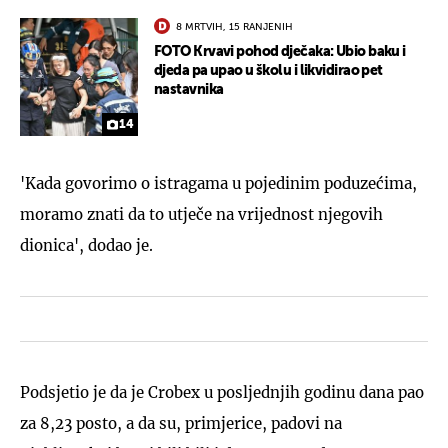
8 MRTVIH, 15 RANJENIH
FOTO Krvavi pohod dječaka: Ubio baku i
djeda pa upao u školu i likvidirao pet
nastavnika
14
'Kada govorimo o istragama u pojedinim poduzećima,
moramo znati da to utječe na vrijednost njegovih
dionica', dodao je.
Podsjetio je da je Crobex u posljednjih godinu dana pao
za 8,23 posto, a da su, primjerice, padovi na