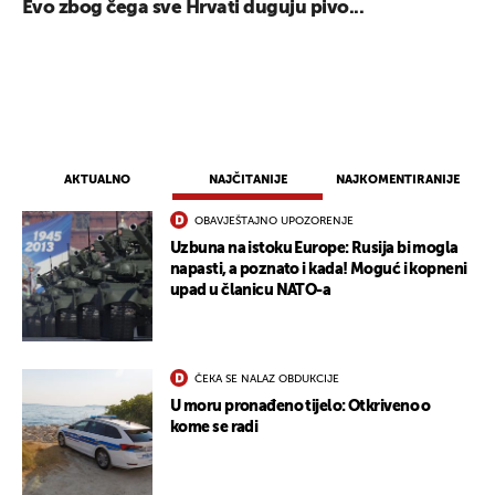
Evo zbog čega sve Hrvati duguju pivo...
AKTUALNO
NAJČITANIJE
NAJKOMENTIRANIJE
OBAVJEŠTAJNO UPOZORENJE
Uzbuna na istoku Europe: Rusija bi mogla
napasti, a poznato i kada! Moguć i kopneni
upad u članicu NATO-a
ČEKA SE NALAZ OBDUKCIJE
UKLJUČITE NOTIFIKACIJE
U moru pronađeno tijelo: Otkriveno o
kome se radi