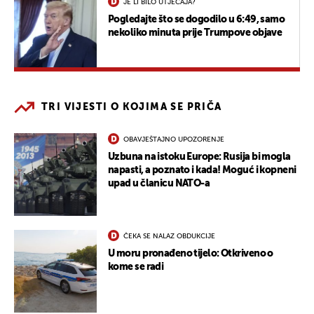
JE LI BILO UTJECAJA?
Pogledajte što se dogodilo u 6:49, samo
nekoliko minuta prije Trumpove objave
TRI VIJESTI O KOJIMA SE PRIČA
OBAVJEŠTAJNO UPOZORENJE
Uzbuna na istoku Europe: Rusija bi mogla
napasti, a poznato i kada! Moguć i kopneni
upad u članicu NATO-a
ČEKA SE NALAZ OBDUKCIJE
U moru pronađeno tijelo: Otkriveno o
kome se radi