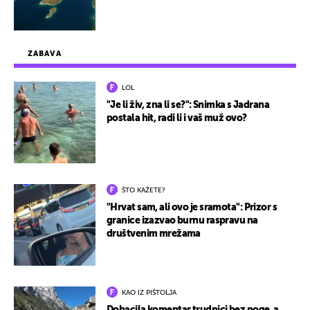
ZABAVA
LOL
"Je li živ, zna li se?": Snimka s Jadrana
postala hit, radi li i vaš muž ovo?
ŠTO KAŽETE?
"Hrvat sam, ali ovo je sramota": Prizor s
granice izazvao burnu raspravu na
društvenim mrežama
KAO IZ PIŠTOLJA