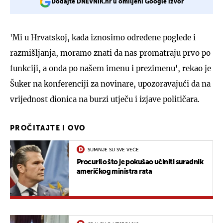
Dodajte DNEVNIK.hr u omiljeni Google izvor
'Mi u Hrvatskoj, kada iznosimo određene poglede i
razmišljanja, moramo znati da nas promatraju prvo po
funkciji, a onda po našem imenu i prezimenu', rekao je
Šuker na konferenciji za novinare, upozoravajući da na
vrijednost dionica na burzi utječu i izjave političara.
PROČITAJTE I OVO
SUMNJE SU SVE VEĆE
Procurilo što je pokušao učiniti suradnik
američkog ministra rata