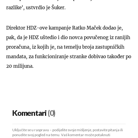
razlike', ustvrdio je Šuker.
Direktor HDZ-ove kampanje Ratko Maček dodao je,
pak, da je HDZ uštedio i dio novca povučenog iz ranijih
proračuna, iz kojih je, na temelju broja zastupničkih
mandata, za funkcioniranje stranke dobivao također po
20 milijuna.
Komentari
(0)
Uključite se u raspravu – podijelite svoje mišljenje, postavite pitanja ili
ponudite svoj pogled na temu. Vaš komentar može potaknuti