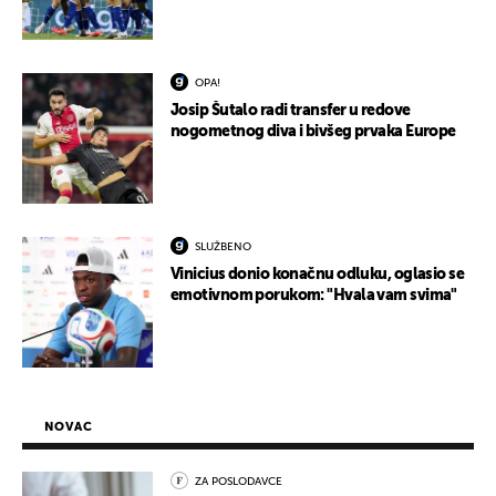
OPA!
Josip Šutalo radi transfer u redove
nogometnog diva i bivšeg prvaka Europe
SLUŽBENO
Vinicius donio konačnu odluku, oglasio se
emotivnom porukom: "Hvala vam svima"
NOVAC
ZA POSLODAVCE