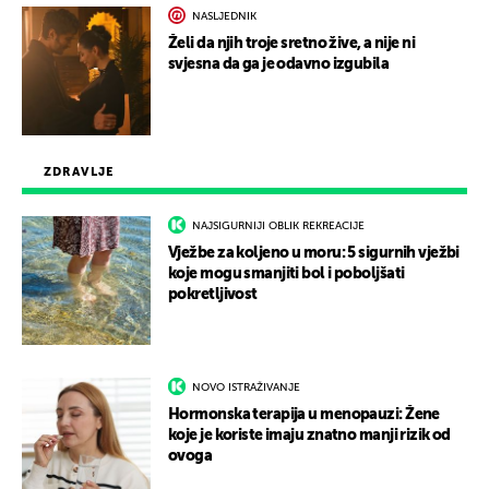
NASLJEDNIK
Želi da njih troje sretno žive, a nije ni
svjesna da ga je odavno izgubila
ZDRAVLJE
NAJSIGURNIJI OBLIK REKREACIJE
Vježbe za koljeno u moru: 5 sigurnih vježbi
koje mogu smanjiti bol i poboljšati
pokretljivost
NOVO ISTRAŽIVANJE
Hormonska terapija u menopauzi: Žene
koje je koriste imaju znatno manji rizik od
ovoga