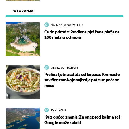
PUTOVANJA
NAJMANJA NA SVIJETU
Čudo prirode: Predivna pješčana plaža na
100 metara od mora
OBVEZNO PROBATI!
Prefina ljetna salata od kupusa: Kremasto
savršenstvo koje najbolje paše uz pečeno
meso
15 PITANJA
Kviz općeg znanja: Za one pred kojima se i
Google može sakriti