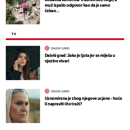
Dobacila komentar trudnici bez noge, a
muž ispalio odgovor kao da je samo
čekao…
TV
DALEKI GRAD
Daleki grad: Jako je ljuta jer se miješa u
njezine stvari
DALEKI GRAD
Uznemirena je zbog njegove ucjene - hoće
li napraviti što traži?