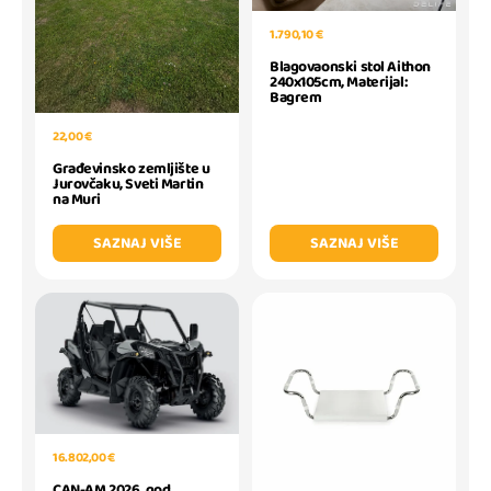
1.790,10 €
Blagovaonski stol Aithon
240x105cm, Materijal:
Bagrem
22,00 €
Građevinsko zemljište u
Jurovčaku, Sveti Martin
na Muri
SAZNAJ VIŠE
SAZNAJ VIŠE
16.802,00 €
CAN-AM 2026. god.