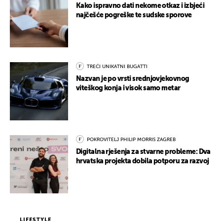
Kako ispravno dati nekome otkaz i izbjeći
najčešće pogreške te sudske sporove
TREĆI UNIKATNI BUGATTI
Nazvan je po vrsti srednjovjekovnog
viteškog konja i visok samo metar
POKROVITELJ PHILIP MORRIS ZAGREB
Digitalna rješenja za stvarne probleme: Dva
hrvatska projekta dobila potporu za razvoj
LIFESTYLE