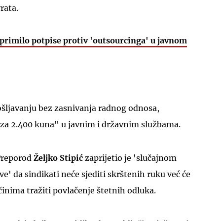
rata.
primilo potpise protiv 'outsourcinga' u javnom
ošljavanju bez zasnivanja radnog odnosa,
za 2.400 kuna" u javnim i državnim službama.
Preporod
Željko Stipić
zaprijetio je 'slučajnom
e' da sindikati neće sjediti skrštenih ruku već će
nima tražiti povlačenje štetnih odluka.