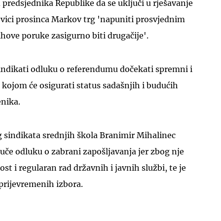
d predsjednika Republike da se uključi u rješavanje
lovici prosinca Markov trg 'napuniti prosvjednim
hove poruke zasigurno biti drugačije'.
 sindikati odluku o referendumu dočekati spremni i
u kojom će osigurati status sadašnjih i budućih
enika.
 sindikata srednjih škola Branimir Mihalinec
vuče odluku o zabrani zapošljavanja jer zbog nje
ost i regularan rad državnih i javnih službi, te je
prijevremenih izbora.