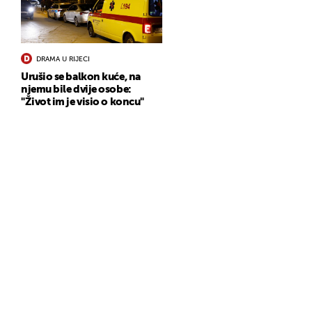
DRAMA U RIJECI
Urušio se balkon kuće, na
njemu bile dvije osobe:
"Život im je visio o koncu"