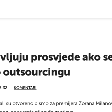
E VIJESTI
avljuju prosvjede ako s
 outsourcingu
5:32
KOMENTARI
dali su otvoreno pismo za premijera Zorana Milan