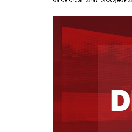
da će organizirati prosvjede z