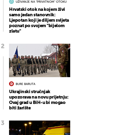
UŽIVANJE NA "PRIVATNOM" OTOKU
Hrvatski otok na kojem živi
samo jedan stanovnik:
Ljepotan koji je diljem svijeta
poznat po svojem "bijelom
zlatu"
BURE BARUTA
Ukrajinski stručnjak
upozorava na novu prijetnju:
Ovaj grad u BiH-u bi mogao
biti žarište