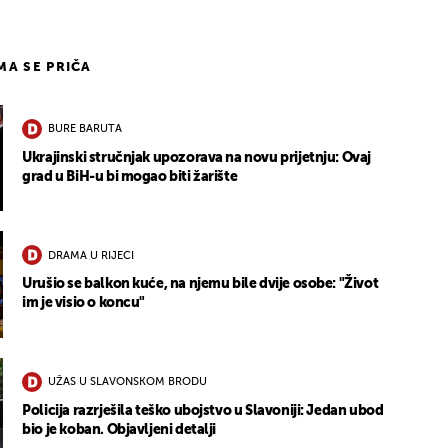
IMA SE PRIČA
BURE BARUTA
Ukrajinski stručnjak upozorava na novu prijetnju: Ovaj
grad u BiH-u bi mogao biti žarište
DRAMA U RIJECI
Urušio se balkon kuće, na njemu bile dvije osobe: "Život
im je visio o koncu"
UŽAS U SLAVONSKOM BRODU
Policija razrješila teško ubojstvo u Slavoniji: Jedan ubod
bio je koban. Objavljeni detalji