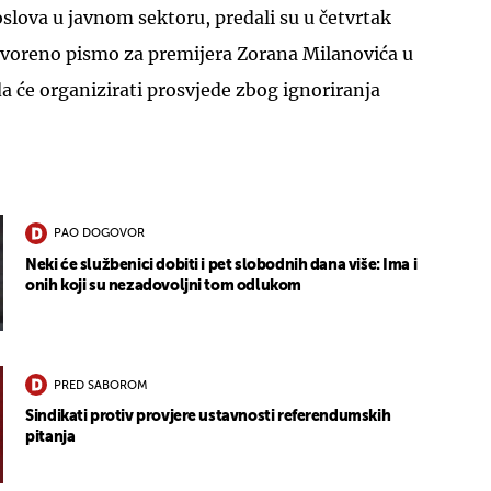
lova u javnom sektoru, predali su u četvrtak
otvoreno pismo za premijera Zorana Milanovića u
 će organizirati prosvjede zbog ignoriranja
PAO DOGOVOR
Neki će službenici dobiti i pet slobodnih dana više: Ima i
onih koji su nezadovoljni tom odlukom
PRED SABOROM
Sindikati protiv provjere ustavnosti referendumskih
pitanja