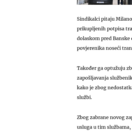
Sindikalci pitaju Milan
prikupljenih potpisa tra
dolaskom pred Banske d
povjerenika noseći tran
Također ga optužuju z
zapošljavanja službeni
kako je zbog nedostatk
službi.
Zbog zabrane novog zapo
usluga u tim službama,