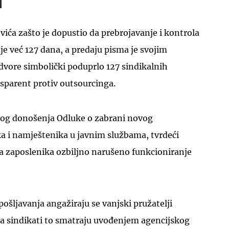
ovića zašto je dopustio da prebrojavanje i kontrola
je već 127 dana, a predaju pisma je svojim
vore simbolički poduprlo 127 sindikalnih
sparent protiv outsourcinga.
UKLJUČITE NOTIFIKACIJE
bog donošenja Odluke o zabrani novog
ka i namještenika u javnim službama, tvrdeći
a zaposlenika ozbiljno narušeno funkcioniranje
šljavanja angažiraju se vanjski pružatelji
 a sindikati to smatraju uvođenjem agencijskog