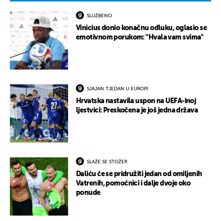
SLUŽBENO
Vinicius donio konačnu odluku, oglasio se
emotivnom porukom: "Hvala vam svima"
SJAJAN TJEDAN U EUROPI
Hrvatska nastavila uspon na UEFA-inoj
ljestvici: Preskočena je još jedna država
SLAŽE SE STOŽER
Daliću će se pridružiti jedan od omiljenih
Vatrenih, pomoćnici i dalje dvoje oko
ponude