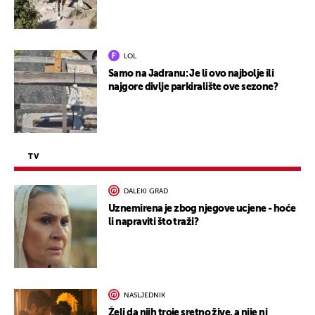
LOL
Samo na Jadranu: Je li ovo najbolje ili
najgore divlje parkiralište ove sezone?
TV
DALEKI GRAD
Uznemirena je zbog njegove ucjene - hoće
li napraviti što traži?
NASLJEDNIK
Želi da njih troje sretno žive, a nije ni