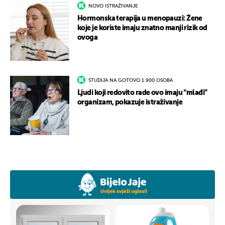
NOVO ISTRAŽIVANJE
Hormonska terapija u menopauzi: Žene
koje je koriste imaju znatno manji rizik od
ovoga
STUDIJA NA GOTOVO 1.900 OSOBA
Ljudi koji redovito rade ovo imaju “mlađi”
organizam, pokazuje istraživanje