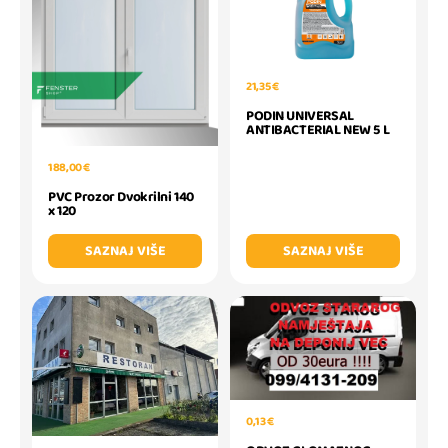
21,35 €
PODIN UNIVERSAL
ANTIBACTERIAL NEW 5 L
188,00 €
PVC Prozor Dvokrilni 140
x 120
SAZNAJ VIŠE
SAZNAJ VIŠE
0,13 €