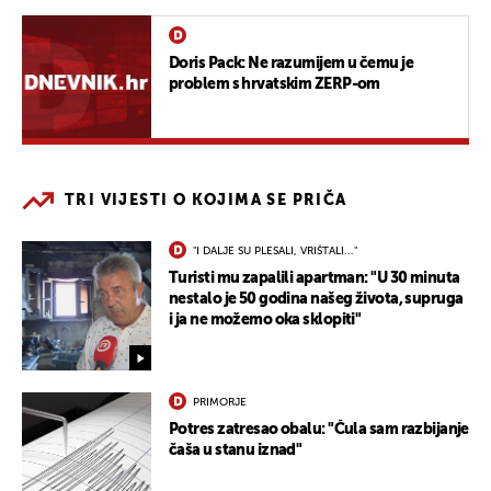
Doris Pack: Ne razumijem u čemu je
problem s hrvatskim ZERP-om
TRI VIJESTI O KOJIMA SE PRIČA
"I DALJE SU PLESALI, VRIŠTALI..."
Turisti mu zapalili apartman: "U 30 minuta
nestalo je 50 godina našeg života, supruga
i ja ne možemo oka sklopiti"
PRIMORJE
Potres zatresao obalu: "Čula sam razbijanje
čaša u stanu iznad"