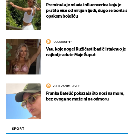
Preminula je mlada influencerica koju je
pratilo više od milijun ljudi, dugo se borila s
opakom bolešću
"UUUUUUFFFF"
Vau, koje noge! Ružičasti badić istaknuo je
najbolje adute Maje Šuput
VRLO ZANIMLJIVO!
Franka Batelić pokazala što nosi na more,
bez ovoga ne može ni na odmoru
SPORT