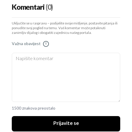
Komentari
(0)
Uključite se u raspravu – podijelite svoje mišljenje, postavite pitanja ili
ponudite svoj pogled na temu. Vaš komentar može potaknuti
zanimljiv dijalog i obogatiti zajednicu našeg portala.
Važna obavijest
!
1500 znakova preostalo
Prijavite se