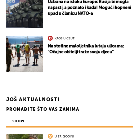
Uzbuna na istoku Europe: Rusija bi mogla
napasti, a poznato i kada! Moguć i kopneni
upad u članicu NATO-a
KAOS U CEUTI
Na stotine maloljetnika lutaju ulicama:
"Očajne obitelji traže svoju djecu"
JOŠ AKTUALNOSTI
PRONAĐITE ŠTO VAS ZANIMA
UKLJUČITE NOTIFIKACIJE
SHOW
U 27. GODINI