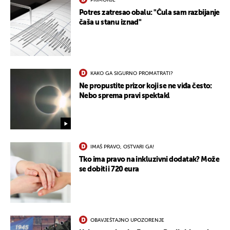
PRIMORJE
Potres zatresao obalu: "Čula sam razbijanje
čaša u stanu iznad"
KAKO GA SIGURNO PROMATRATI?
Ne propustite prizor koji se ne viđa često:
Nebo sprema pravi spektakl
IMAŠ PRAVO, OSTVARI GA!
Tko ima pravo na inkluzivni dodatak? Može
se dobiti i 720 eura
OBAVJEŠTAJNO UPOZORENJE