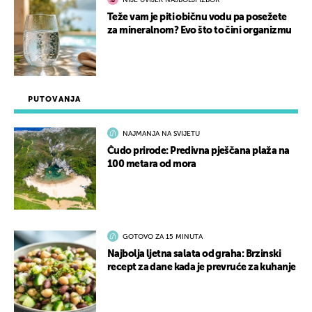
NIJE UVIJEK NAJBOLJI IZBOR
Teže vam je piti običnu vodu pa posežete
za mineralnom? Evo što to čini organizmu
PUTOVANJA
NAJMANJA NA SVIJETU
Čudo prirode: Predivna pješčana plaža na
100 metara od mora
GOTOVO ZA 15 MINUTA
Najbolja ljetna salata od graha: Brzinski
recept za dane kada je prevruće za kuhanje