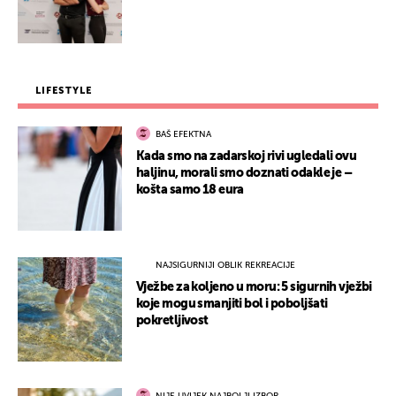
LIFESTYLE
BAŠ EFEKTNA
Kada smo na zadarskoj rivi ugledali ovu
haljinu, morali smo doznati odakle je –
košta samo 18 eura
NAJSIGURNIJI OBLIK REKREACIJE
Vježbe za koljeno u moru: 5 sigurnih vježbi
koje mogu smanjiti bol i poboljšati
pokretljivost