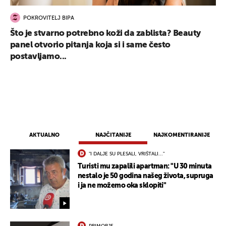
POKROVITELJ BIPA
Što je stvarno potrebno koži da zablista? Beauty
panel otvorio pitanja koja si i same često
postavljamo...
AKTUALNO
NAJČITANIJE
NAJKOMENTIRANIJE
"I DALJE SU PLESALI, VRIŠTALI..."
Turisti mu zapalili apartman: "U 30 minuta
nestalo je 50 godina našeg života, supruga
i ja ne možemo oka sklopiti"