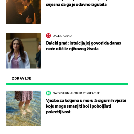
svjesna da ga je odavno izgubila
DALEKI GRAD
Daleki grad: Intuicija joj govori da danas
neće otići iz njihovog života
ZDRAVLJE
NAJSIGURNIJI OBLIK REKREACIJE
Vježbe za koljeno u moru: 5 sigurnih vježbi
koje mogu smanjiti bol i poboljšati
pokretljivost