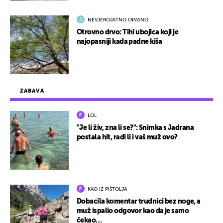
NEVJEROJATNO OPASNO
Otrovno drvo: Tihi ubojica koji je
najopasniji kada padne kiša
ZABAVA
LOL
"Je li živ, zna li se?": Snimka s Jadrana
postala hit, radi li i vaš muž ovo?
KAO IZ PIŠTOLJA
Dobacila komentar trudnici bez noge, a
muž ispalio odgovor kao da je samo
čekao…