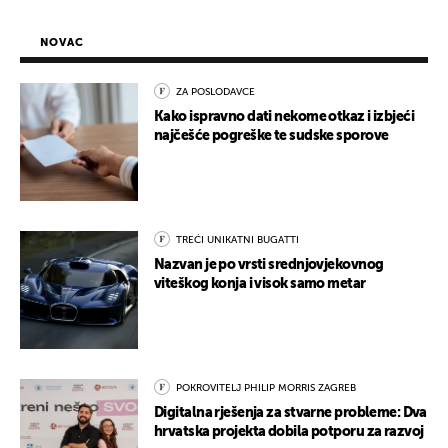
NOVAC
ZA POSLODAVCE
Kako ispravno dati nekome otkaz i izbjeći
najčešće pogreške te sudske sporove
TREĆI UNIKATNI BUGATTI
Nazvan je po vrsti srednjovjekovnog
viteškog konja i visok samo metar
POKROVITELJ PHILIP MORRIS ZAGREB
Digitalna rješenja za stvarne probleme: Dva
hrvatska projekta dobila potporu za razvoj