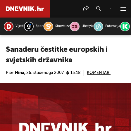
Vijesti
Sport
Showbizz
Lifestyle
Putovanja
PRETRAŽITE VIJESTI
Sanaderu čestitke europskih i
svjetskih državnika
Piše
Hina,
26. studenoga 2007. @ 15:18
KOMENTARI