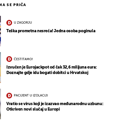
IMA SE PRIČA
U ZAGORJU
Teška prometna nesreća! Jedna osoba poginula
ČESTITAMO!
Izvučen je Eurojackpot od čak 32,6 milijuna eura:
Doznajte gdje idu bogati dobitci u Hrvatskoj
PACIJENT U IZOLACIJI
Vratio se virus koji je izazvao međunarodnu uzbunu:
Otkriven novi slučaj u Europi