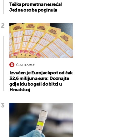
Teška prometna nesreća!
Jedna osoba poginula
ČESTITAMO!
Izvučen je Eurojackpot od čak
32,6 milijuna eura: Doznajte
gdje idu bogati dobitci u
Hrvatskoj