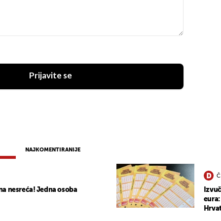
Prijavite se
NAJKOMENTIRANIJE
Č
na nesreća! Jedna osoba
Izvuč
eura:
Hrvat