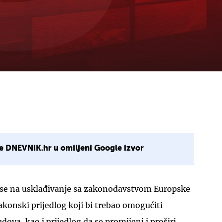
e DNEVNIK.hr u omiljeni Google izvor
 se na usklađivanje sa zakonodavstvom Europske
zakonski prijedlog koji bi trebao omogućiti
dova, kao i prijedlog da se promijeni i proširi