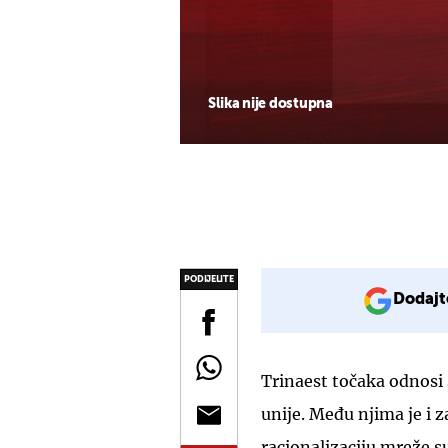
Slika nije dostupna
PODIJELITE
Dodajt
Trinaest točaka odnosi
unije. Među njima je i 
racionalizaciju mreže su