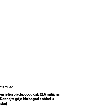
ESTITAMO!
en je Eurojackpot od čak 32,6 milijuna
 Doznajte gdje idu bogati dobitci u
skoj