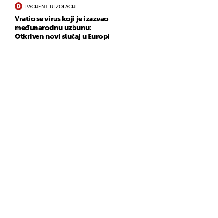
PACIJENT U IZOLACIJI
Vratio se virus koji je izazvao
međunarodnu uzbunu:
Otkriven novi slučaj u Europi