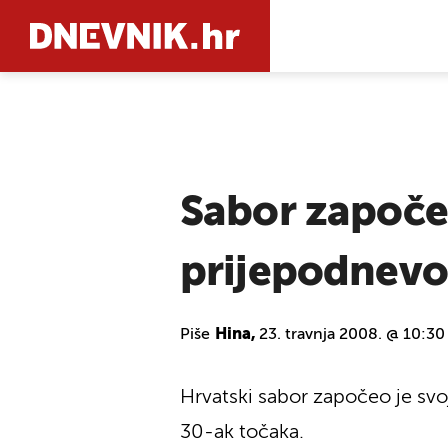
PRETRAŽIT
Sabor započe
prijepodnev
Piše
Hina,
23. travnja 2008. @ 10:30
Hrvatski sabor započeo je svoj
30-ak točaka.