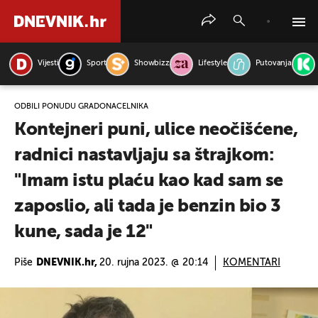
Vijesti
Sport
Showbizz
Lifestyle
Putovanja
PRETRAŽITE VIJESTI
ODBILI PONUDU GRADONAČELNIKA
Kontejneri puni, ulice neočišćene,
radnici nastavljaju sa štrajkom:
"Imam istu plaću kao kad sam se
zaposlio, ali tada je benzin bio 3
kune, sada je 12"
Piše
DNEVNIK.hr,
20. rujna 2023. @ 20:14
KOMENTARI