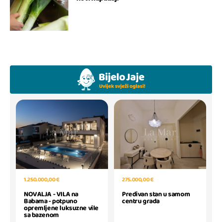
1.250.000,00 €
275.000,00 €
NOVALJA - VILA na
Predivan stan u samom
Babama - potpuno
centru grada
opremljene luksuzne vile
sa bazenom