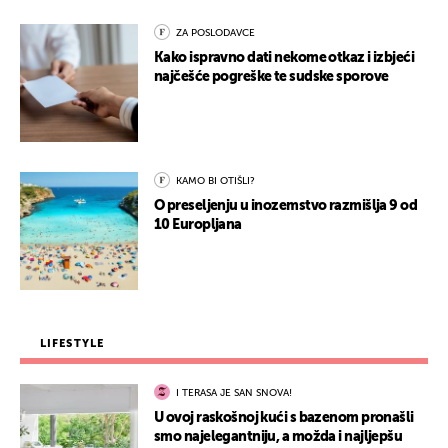
ZA POSLODAVCE
Kako ispravno dati nekome otkaz i izbjeći
najčešće pogreške te sudske sporove
KAMO BI OTIŠLI?
O preseljenju u inozemstvo razmišlja 9 od
10 Europljana
LIFESTYLE
I TERASA JE SAN SNOVA!
U ovoj raskošnoj kući s bazenom pronašli
smo najelegantniju, a možda i najljepšu