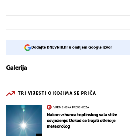
Dodajte DNEVNIK.hr u omiljeni Google izvor
Galerija
3
TRI VIJESTI O KOJIMA SE PRIČA
VREMENSKA PROGNOZA
Nakon vrhunca toplinskog vala stiže
osvježenje: Dokad će trajati otkrio je
meteorolog