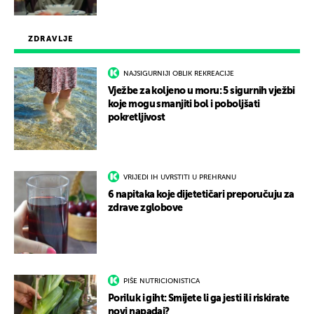
ZDRAVLJE
NAJSIGURNIJI OBLIK REKREACIJE
Vježbe za koljeno u moru: 5 sigurnih vježbi
koje mogu smanjiti bol i poboljšati
pokretljivost
VRIJEDI IH UVRSTITI U PREHRANU
6 napitaka koje dijetetičari preporučuju za
zdrave zglobove
PIŠE NUTRICIONISTICA
Poriluk i giht: Smijete li ga jesti ili riskirate
novi napadaj?