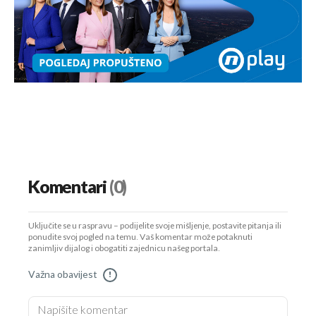
Komentari
(0)
Uključite se u raspravu – podijelite svoje mišljenje, postavite pitanja ili
ponudite svoj pogled na temu. Vaš komentar može potaknuti
zanimljiv dijalog i obogatiti zajednicu našeg portala.
Važna obavijest
!