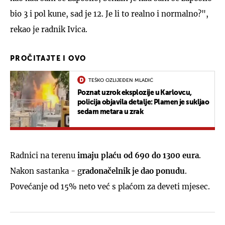
bio 3 i pol kune, sad je 12. Je li to realno i normalno?",
rekao je radnik Ivica.
PROČITAJTE I OVO
TEŠKO OZLIJEĐEN MLADIĆ
Poznat uzrok eksplozije u Karlovcu,
policija objavila detalje: Plamen je sukljao
sedam metara u zrak
Radnici na terenu
imaju plaću od 690 do 1300 eura
.
Nakon sastanka - g
radonačelnik je dao ponudu
.
Povećanje od 15% neto već s plaćom za deveti mjesec.