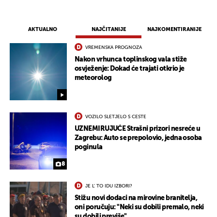
AKTUALNO
NAJČITANIJE
NAJKOMENTIRANIJE
VREMENSKA PROGNOZA
Nakon vrhunca toplinskog vala stiže
osvježenje: Dokad će trajati otkrio je
meteorolog
VOZILO SLETJELO S CESTE
UZNEMIRUJUĆE Strašni prizori nesreće u
Zagrebu: Auto se prepolovio, jedna osoba
poginula
8
JE L' TO IDU IZBORI?
Stižu novi dodaci na mirovine branitelja,
oni poručuju: "Neki su dobili premalo, neki
su dobili previše"