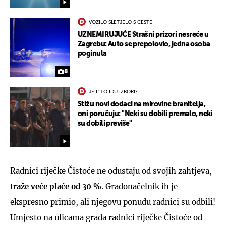
VOZILO SLETJELO S CESTE
UZNEMIRUJUĆE Strašni prizori nesreće u
Zagrebu: Auto se prepolovio, jedna osoba
poginula
8
JE L' TO IDU IZBORI?
Stižu novi dodaci na mirovine branitelja,
oni poručuju: "Neki su dobili premalo, neki
su dobili previše"
Radnici riječke Čistoće ne odustaju od svojih zahtjeva,
traže veće plaće od 30 %
. Gradonačelnik ih je
ekspresno primio, ali njegovu ponudu radnici su odbili!
Umjesto na ulicama grada radnici riječke Čistoće od