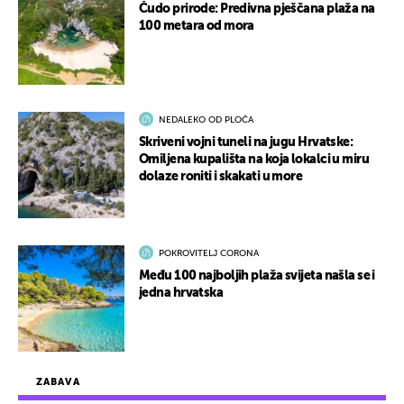
Čudo prirode: Predivna pješčana plaža na
100 metara od mora
NEDALEKO OD PLOČA
Skriveni vojni tuneli na jugu Hrvatske:
Omiljena kupališta na koja lokalci u miru
dolaze roniti i skakati u more
POKROVITELJ CORONA
Među 100 najboljih plaža svijeta našla se i
jedna hrvatska
ZABAVA