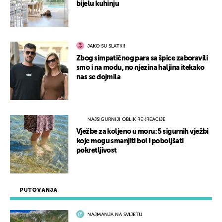
bijelu kuhinju
JAKO SU SLATKI!
Zbog simpatičnog para sa špice zaboravili
smo i na modu, no njezina haljina itekako
nas se dojmila
NAJSIGURNIJI OBLIK REKREACIJE
Vježbe za koljeno u moru: 5 sigurnih vježbi
koje mogu smanjiti bol i poboljšati
pokretljivost
PUTOVANJA
NAJMANJA NA SVIJETU