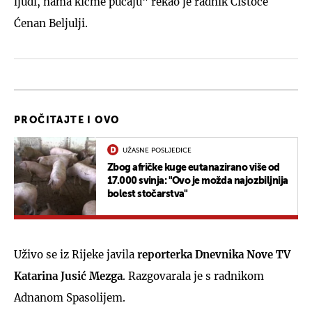
ljudi, nama kičme pucaju" rekao je radnik Čistoće
Ćenan Beljulji.
PROČITAJTE I OVO
UŽASNE POSLJEDICE
Zbog afričke kuge eutanazirano više od
17.000 svinja: "Ovo je možda najozbiljnija
bolest stočarstva"
Uživo se iz Rijeke javila
reporterka Dnevnika Nove TV
Katarina Jusić
Mezga
. Razgovarala je s radnikom
Adnanom Spasolijem.