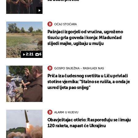
OČAJ STOČARA
Pašnjaci izgorjeli od vrućina, ugroženo
tisuću grla goveda i konja: Mladunčad
slijedi majke, ugibaju u mulju
2:21
6
GOSPO SNJEŽNA - RASHLADI NAS
Priča iza čudesnog svetišta u Liču privlači
stotine vjernika: "Stalno se rušila, a onda je
usred ljeta pao snijeg"
ALARM U KIJEVU
Obavještajac otkrio: Raspoređuju se i imaju
120 raketa, napast će Ukrajinu