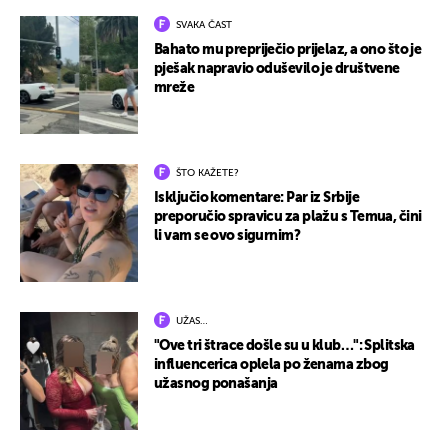
SVAKA ČAST
Bahato mu prepriječio prijelaz, a ono što je
pješak napravio oduševilo je društvene
mreže
ŠTO KAŽETE?
Isključio komentare: Par iz Srbije
preporučio spravicu za plažu s Temua, čini
li vam se ovo sigurnim?
UŽAS…
"Ove tri štrace došle su u klub…": Splitska
influencerica oplela po ženama zbog
užasnog ponašanja