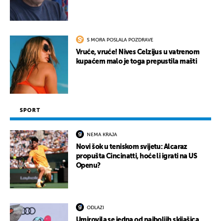
S MORA POSLALA POZDRAVE
Vruće, vruće! Nives Celzijus u vatrenom
kupaćem malo je toga prepustila mašti
SPORT
NEMA KRAJA
Novi šok u teniskom svijetu: Alcaraz
propušta Cincinatti, hoće li igrati na US
Openu?
ODLAZI
Umirovila se jedna od najboljih skijašica