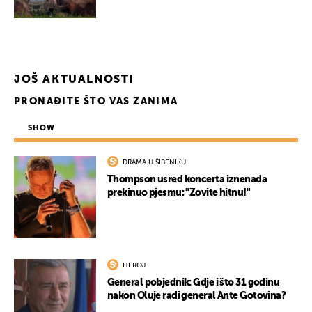
JOŠ AKTUALNOSTI
PRONAĐITE ŠTO VAS ZANIMA
SHOW
DRAMA U ŠIBENIKU
Thompson usred koncerta iznenada
prekinuo pjesmu: "Zovite hitnu!"
HEROJ
General pobjednik: Gdje i što 31 godinu
nakon Oluje radi general Ante Gotovina?