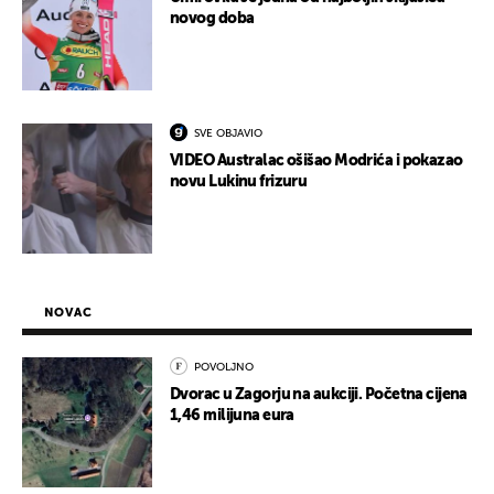
novog doba
SVE OBJAVIO
VIDEO Australac ošišao Modrića i pokazao
novu Lukinu frizuru
NOVAC
POVOLJNO
Dvorac u Zagorju na aukciji. Početna cijena
1,46 milijuna eura