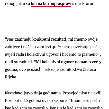
ranog jutra su
bili na burnoj raspravi
s direktorom.
"Nas zanimaju konkretni rezultati, mi imamo ovdje
zahtjeve i naši su zahtjevi 30 % neto povećanje plaća,
uvjeti rada i kolektivni ugovor i hoćemo to pismeno",
rekli su radnici. "Mi
kolektivni ugovor nemamo već 5
godina
, ovo je užas!", rekao je radnik KD-a Čistoća
Rijeka.
Nezadovoljstvo tinja godinama
. Prosvjed nisu najavili.
Prvi put u 20 godina ovako se bore. "Imam istu plaću
kao kad sam se zaposlio, benzin je kad sam se zaposlio