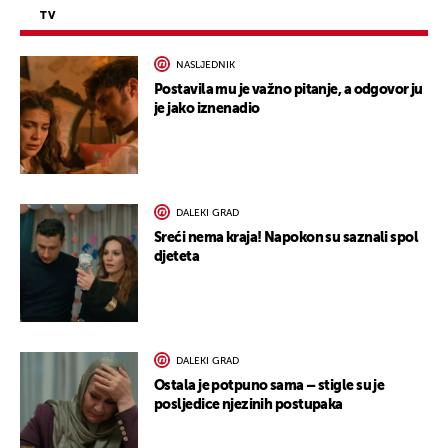
TV
NASLJEDNIK
Postavila mu je važno pitanje, a odgovor ju
je jako iznenadio
DALEKI GRAD
Sreći nema kraja! Napokon su saznali spol
djeteta
DALEKI GRAD
Ostala je potpuno sama – stigle su je
posljedice njezinih postupaka