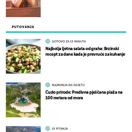
PUTOVANJA
GOTOVO ZA 15 MINUTA
Najbolja ljetna salata od graha: Brzinski
recept za dane kada je prevruće za kuhanje
NAJMANJA NA SVIJETU
Čudo prirode: Predivna pješčana plaža na
100 metara od mora
15 PITANJA