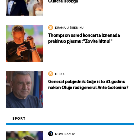
Olivera i Rozgu
DRAMA U ŠIBENIKU
Thompson usred koncerta iznenada
prekinuo pjesmu: "Zovite hitnu!"
HEROJ
General pobjednik: Gdje i što 31 godinu
nakon Oluje radi general Ante Gotovina?
SPORT
NOVI IZAZOV