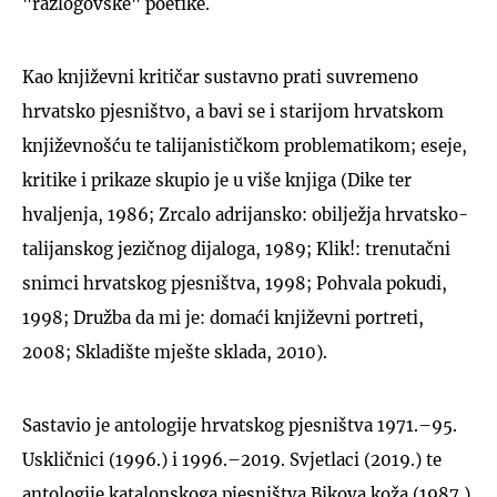
"razlogovske" poetike.
Kao književni kritičar sustavno prati suvremeno
hrvatsko pjesništvo, a bavi se i starijom hrvatskom
književnošću te talijanističkom problematikom; eseje,
kritike i prikaze skupio je u više knjiga (Dike ter
hvaljenja, 1986; Zrcalo adrijansko: obilježja hrvatsko-
talijanskog jezičnog dijaloga, 1989; Klik!: trenutačni
snimci hrvatskog pjesništva, 1998; Pohvala pokudi,
1998; Družba da mi je: domaći književni portreti,
2008; Skladište mješte sklada, 2010).
Sastavio je antologije hrvatskog pjesništva 1971.–95.
Uskličnici (1996.) i 1996.–2019. Svjetlaci (2019.) te
antologije katalonskoga pjesništva Bikova koža (1987.)