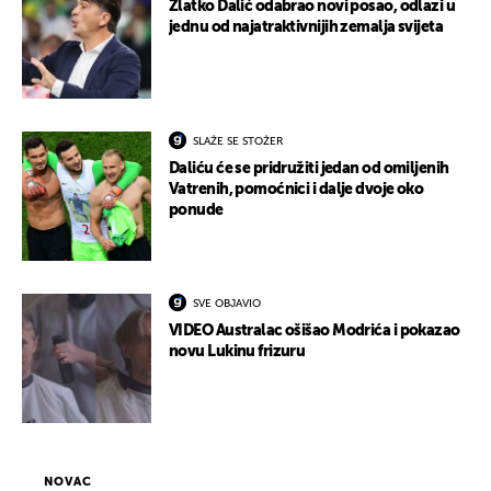
Zlatko Dalić odabrao novi posao, odlazi u
jednu od najatraktivnijih zemalja svijeta
SLAŽE SE STOŽER
Daliću će se pridružiti jedan od omiljenih
Vatrenih, pomoćnici i dalje dvoje oko
ponude
SVE OBJAVIO
VIDEO Australac ošišao Modrića i pokazao
novu Lukinu frizuru
NOVAC