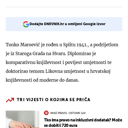
Dodajte DNEVNIK.hr u omiljeni Google izvor
Tonko Maroević je rođen u Splitu 1941., a podrijetlom
je iz Staroga Grada na Hvaru. Diplomirao je
komparativnu književnost i povijest umjetnosti te
doktorirao temom Likovna umjetnost u hrvatskoj
književnosti od moderne do danas.
TRI VIJESTI O KOJIMA SE PRIČA
IMAŠ PRAVO, OSTVARI GA!
Tko ima pravo na inkluzivni dodatak? Može
se dobiti i 720 eura