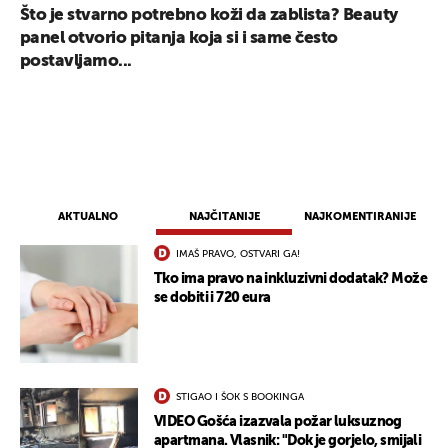
Što je stvarno potrebno koži da zablista? Beauty
panel otvorio pitanja koja si i same često
postavljamo...
AKTUALNO
NAJČITANIJE
NAJKOMENTIRANIJE
IMAŠ PRAVO, OSTVARI GA!
Tko ima pravo na inkluzivni dodatak? Može
se dobiti i 720 eura
STIGAO I ŠOK S BOOKINGA
VIDEO Gošća izazvala požar luksuznog
apartmana. Vlasnik: "Dok je gorjelo, smijali