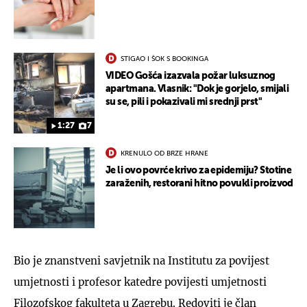
STIGAO I ŠOK S BOOKINGA
VIDEO Gošća izazvala požar luksuznog
apartmana. Vlasnik: "Dok je gorjelo, smijali
su se, pili i pokazivali mi srednji prst"
1:27
7
KRENULO OD BRZE HRANE
Je li ovo povrće krivo za epidemiju? Stotine
zaraženih, restorani hitno povukli proizvod
Bio je znanstveni savjetnik na Institutu za povijest
umjetnosti i profesor katedre povijesti umjetnosti
Filozofskog fakulteta u Zagrebu. Redoviti je član