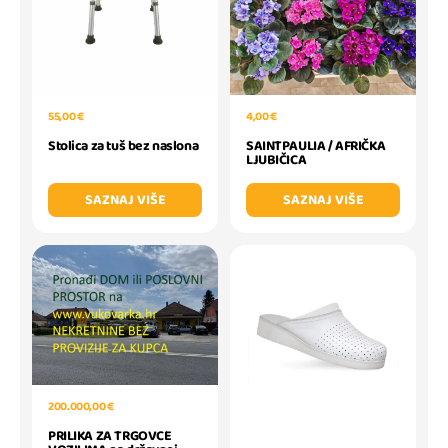
55,00 €
4,00 €
Stolica za tuš bez naslona
SAINTPAULIA / AFRIČKA
LJUBIČICA
SAZNAJ VIŠE
SAZNAJ VIŠE
200.000,00 €
PRILIKA ZA TRGOVCE