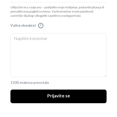
Uključite se u raspravu – podijelite svoje mišljenje, postavite pitanja ili
ponudite svoj pogled na temu. Vaš komentar može potaknuti
zanimljiv dijalog i obogatiti zajednicu našeg portala.
Važna obavijest
!
1500 znakova preostalo
Prijavite se