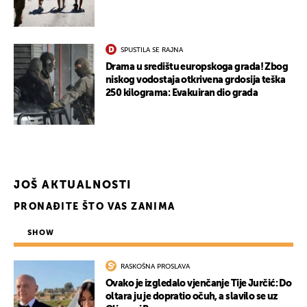
SPUSTILA SE RAJNA
Drama u središtu europskoga grada! Zbog
niskog vodostaja otkrivena grdosija teška
UKLJUČITE NOTIFIKACIJE
250 kilograma: Evakuiran dio grada
JOŠ AKTUALNOSTI
PRONAĐITE ŠTO VAS ZANIMA
SHOW
RASKOŠNA PROSLAVA
Ovako je izgledalo vjenčanje Tije Jurčić: Do
oltara ju je dopratio očuh, a slavilo se uz