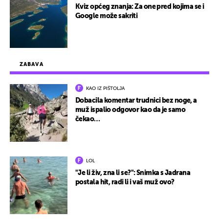
Kviz općeg znanja: Za one pred kojima se i
Google može sakriti
ZABAVA
KAO IZ PIŠTOLJA
Dobacila komentar trudnici bez noge, a
muž ispalio odgovor kao da je samo
čekao…
LOL
"Je li živ, zna li se?": Snimka s Jadrana
postala hit, radi li i vaš muž ovo?