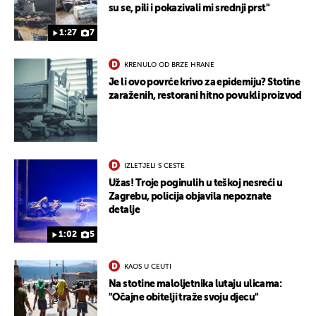
su se, pili i pokazivali mi srednji prst"
1:27
7
KRENULO OD BRZE HRANE
Je li ovo povrće krivo za epidemiju? Stotine
zaraženih, restorani hitno povukli proizvod
IZLETJELI S CESTE
Užas! Troje poginulih u teškoj nesreći u
Zagrebu, policija objavila nepoznate
detalje
1:02
5
KAOS U CEUTI
Na stotine maloljetnika lutaju ulicama:
"Očajne obitelji traže svoju djecu"