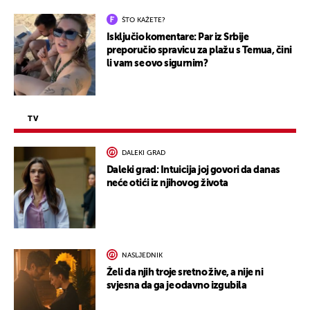
ŠTO KAŽETE?
Isključio komentare: Par iz Srbije
preporučio spravicu za plažu s Temua, čini
li vam se ovo sigurnim?
TV
DALEKI GRAD
Daleki grad: Intuicija joj govori da danas
neće otići iz njihovog života
NASLJEDNIK
Želi da njih troje sretno žive, a nije ni
svjesna da ga je odavno izgubila