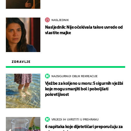
NASLJEDNIK
Nasljednik: Nije očekivala takve uvrede od
vlastite majke
ZDRAVLJE
NAJSIGURNIJI OBLIK REKREACIJE
Vježbe za koljeno u moru: 5 sigurnih vježbi
koje mogu smanjiti bol i poboljšati
pokretljivost
VRIJEDI IH UVRSTITI U PREHRANU
6 napitaka koje dijetetičari preporučuju za