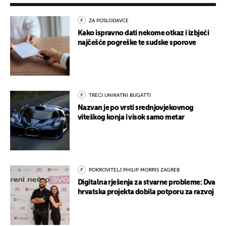
ZA POSLODAVCE
Kako ispravno dati nekome otkaz i izbjeći
najčešće pogreške te sudske sporove
TREĆI UNIKATNI BUGATTI
Nazvan je po vrsti srednjovjekovnog
viteškog konja i visok samo metar
POKROVITELJ PHILIP MORRIS ZAGREB
Digitalna rješenja za stvarne probleme: Dva
hrvatska projekta dobila potporu za razvoj