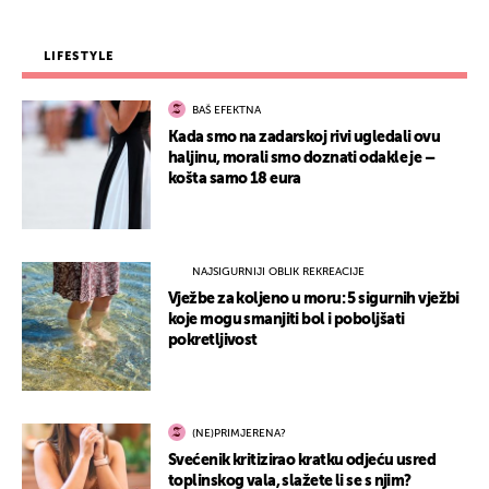
LIFESTYLE
BAŠ EFEKTNA
Kada smo na zadarskoj rivi ugledali ovu
haljinu, morali smo doznati odakle je –
košta samo 18 eura
NAJSIGURNIJI OBLIK REKREACIJE
Vježbe za koljeno u moru: 5 sigurnih vježbi
koje mogu smanjiti bol i poboljšati
pokretljivost
(NE)PRIMJERENA?
Svećenik kritizirao kratku odjeću usred
toplinskog vala, slažete li se s njim?