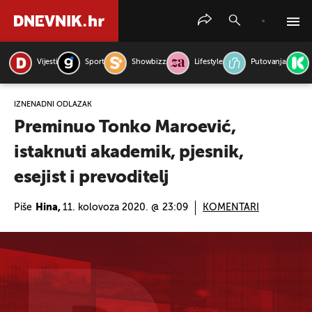
Vijesti
Sport
Showbizz
Lifestyle
Putovanja
PRETRAŽITE VIJESTI
IZNENADNI ODLAZAK
Preminuo Tonko Maroević,
istaknuti akademik, pjesnik,
esejist i prevoditelj
Piše
Hina,
11. kolovoza 2020. @ 23:09
KOMENTARI