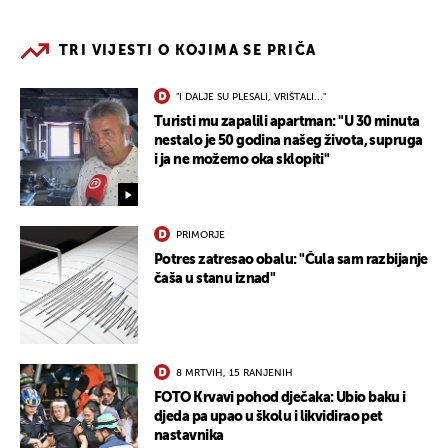
TRI VIJESTI O KOJIMA SE PRIČA
"I DALJE SU PLESALI, VRIŠTALI..."
Turisti mu zapalili apartman: "U 30 minuta
nestalo je 50 godina našeg života, supruga
i ja ne možemo oka sklopiti"
PRIMORJE
Potres zatresao obalu: "Čula sam razbijanje
čaša u stanu iznad"
8 MRTVIH, 15 RANJENIH
FOTO Krvavi pohod dječaka: Ubio baku i
djeda pa upao u školu i likvidirao pet
nastavnika