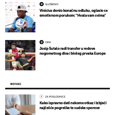
SLUŽBENO
Vinicius donio konačnu odluku, oglasio se
emotivnom porukom: "Hvala vam svima"
OPA!
Josip Šutalo radi transfer u redove
nogometnog diva i bivšeg prvaka Europe
NOVAC
ZA POSLODAVCE
Kako ispravno dati nekome otkaz i izbjeći
najčešće pogreške te sudske sporove