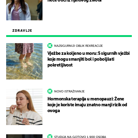
neće otići iz njihovog života
ZDRAVLJE
NAJSIGURNIJI OBLIK REKREACIJE
Vježbe za koljeno u moru: 5 sigurnih vježbi
koje mogu smanjiti bol i poboljšati
pokretljivost
NOVO ISTRAŽIVANJE
Hormonska terapija u menopauzi: Žene
koje je koriste imaju znatno manji rizik od
ovoga
STUDIJA NA GOTOVO 1.900 OSOBA