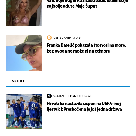
Vau, koje noge! Ružičasti badić istaknuo je
najbolje adute Maje Šuput
VRLO ZANIMLJIVO!
Franka Batelić pokazala što nosi na more,
bez ovoga ne može ni na odmoru
SPORT
SJAJAN TJEDAN U EUROPI
Hrvatska nastavila uspon na UEFA-inoj
ljestvici: Preskočena je još jedna država