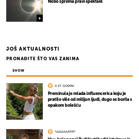
Nebo sprema pravi spektakl
JOŠ AKTUALNOSTI
PRONAĐITE ŠTO VAS ZANIMA
SHOW
UKLJUČITE NOTIFIKACIJE
U 27. GODINI
Preminula je mlada influencerica koju je
pratilo više od milijun ljudi, dugo se borila s
opakom bolešću
"UUUUUUFFFF"