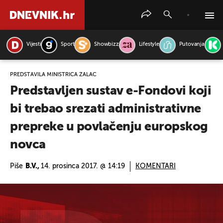
Vijesti
Sport
Showbizz
Lifestyle
Putovanja
PRETRAŽITE VIJESTI
PREDSTAVILA MINISTRICA ŽALAC
Predstavljen sustav e-Fondovi koji
bi trebao srezati administrativne
prepreke u povlačenju europskog
novca
Piše
B.V.,
14. prosinca 2017. @ 14:19
KOMENTARI