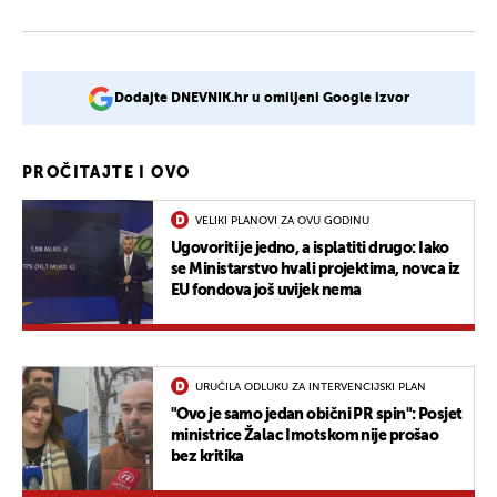
Dodajte DNEVNIK.hr u omiljeni Google izvor
PROČITAJTE I OVO
VELIKI PLANOVI ZA OVU GODINU
Ugovoriti je jedno, a isplatiti drugo: Iako
se Ministarstvo hvali projektima, novca iz
EU fondova još uvijek nema
URUČILA ODLUKU ZA INTERVENCIJSKI PLAN
"Ovo je samo jedan obični PR spin": Posjet
ministrice Žalac Imotskom nije prošao
bez kritika