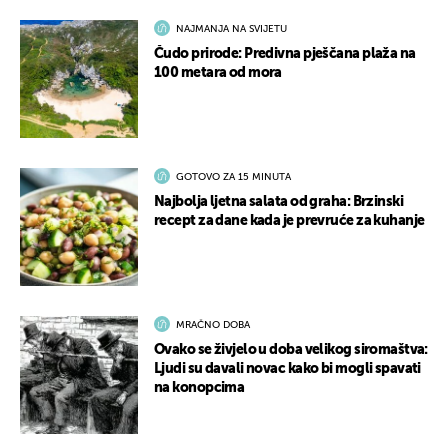
NAJMANJA NA SVIJETU
Čudo prirode: Predivna pješčana plaža na
100 metara od mora
GOTOVO ZA 15 MINUTA
Najbolja ljetna salata od graha: Brzinski
recept za dane kada je prevruće za kuhanje
MRAČNO DOBA
Ovako se živjelo u doba velikog siromaštva:
Ljudi su davali novac kako bi mogli spavati
na konopcima