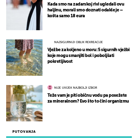
Kada smo na zadarskoj rivi ugledali ovu
haljinu, morali smo doznati odakle je –
košta samo 18 eura
NAJSIGURNIJI OBLIK REKREACIJE
Vježbe za koljeno u moru: 5 sigurnih vježbi
koje mogu smanjiti bol i poboljšati
pokretljivost
NIJE UVIJEK NAJBOLJI IZBOR
Teže vam je piti običnu vodu pa posežete
za mineralnom? Evo što to čini organizmu
PUTOVANJA