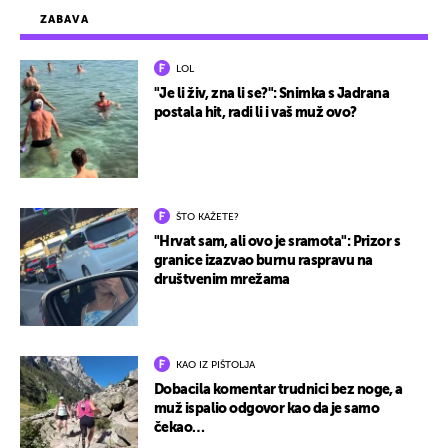
ZABAVA
LOL
"Je li živ, zna li se?": Snimka s Jadrana
postala hit, radi li i vaš muž ovo?
ŠTO KAŽETE?
"Hrvat sam, ali ovo je sramota": Prizor s
granice izazvao burnu raspravu na
društvenim mrežama
KAO IZ PIŠTOLJA
Dobacila komentar trudnici bez noge, a
muž ispalio odgovor kao da je samo
čekao…