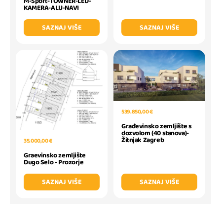
M-Sport-1 OWNER-LED-
KAMERA-ALU-NAVI
SAZNAJ VIŠE
SAZNAJ VIŠE
539.850,00 €
Građevinsko zemljište s
dozvolom (40 stanova)-
Žitnjak Zagreb
35.000,00 €
Graevinsko zemljište
Dugo Selo - Prozorje
SAZNAJ VIŠE
SAZNAJ VIŠE