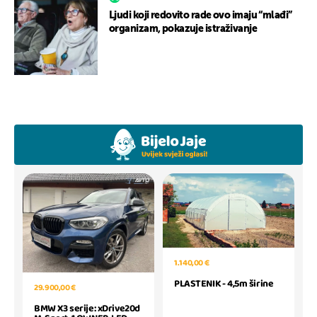
Ljudi koji redovito rade ovo imaju “mlađi”
organizam, pokazuje istraživanje
1.140,00 €
PLASTENIK - 4,5m širine
29.900,00 €
BMW X3 serije: xDrive20d