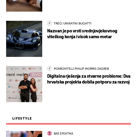
TREĆI UNIKATNI BUGATTI
Nazvan je po vrsti srednjovjekovnog
viteškog konja i visok samo metar
POKROVITELJ PHILIP MORRIS ZAGREB
Digitalna rješenja za stvarne probleme: Dva
hrvatska projekta dobila potporu za razvoj
LIFESTYLE
BAŠ EFEKTNA