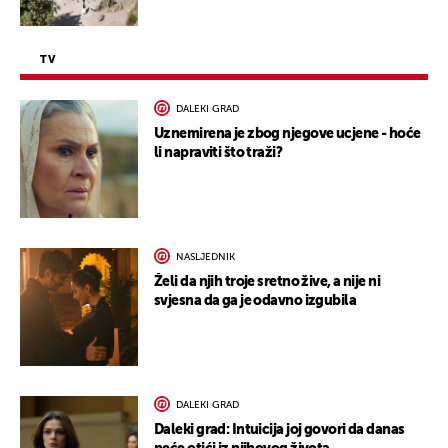
TV
DALEKI GRAD
Uznemirena je zbog njegove ucjene - hoće
li napraviti što traži?
NASLJEDNIK
Želi da njih troje sretno žive, a nije ni
svjesna da ga je odavno izgubila
DALEKI GRAD
Daleki grad: Intuicija joj govori da danas