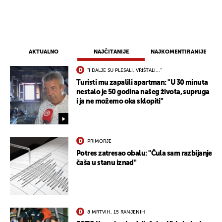
AKTUALNO
NAJČITANIJE
NAJKOMENTIRANIJE
"I DALJE SU PLESALI, VRIŠTALI..."
Turisti mu zapalili apartman: "U 30 minuta
nestalo je 50 godina našeg života, supruga
i ja ne možemo oka sklopiti"
PRIMORJE
Potres zatresao obalu: "Čula sam razbijanje
čaša u stanu iznad"
8 MRTVIH, 15 RANJENIH