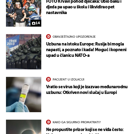
FOTO Krvavi pohod dječaka: Ubio baku i
djeda pa upao u školu i likvidirao pet
nastavnika
14
OBAVJEŠTAJNO UPOZORENJE
Uzbuna na istoku Europe: Rusija bi mogla
napasti, a poznato i kada! Moguć i kopneni
upad u članicu NATO-a
PACIJENT U IZOLACIJI
Vratio se virus koji je izazvao međunarodnu
uzbunu: Otkriven novi slučaj u Europi
KAKO GA SIGURNO PROMATRATI?
Ne propustite prizor koji se ne viđa često: