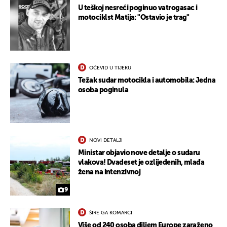
U teškoj nesreći poginuo vatrogasac i
motociklst Matija: "Ostavio je trag"
OČEVID U TIJEKU
Težak sudar motocikla i automobila: Jedna
osoba poginula
NOVI DETALJI
Ministar objavio nove detalje o sudaru
vlakova! Dvadeset je ozlijeđenih, mlađa
žena na intenzivnoj
9
ŠIRE GA KOMARCI
Više od 240 osoba diljem Europe zaraženo