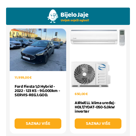
11.999,00 €
Ford Fiesta 1,0 Hybrid -
2022 - 123 KS - 90.000km -
650,00 €
SERVIS-REG.1.GOD.
AIRWELL klima uređaj-
HDLT/YDAT-050-5.0kW
inverter
SAZNAJ VIŠE
SAZNAJ VIŠE