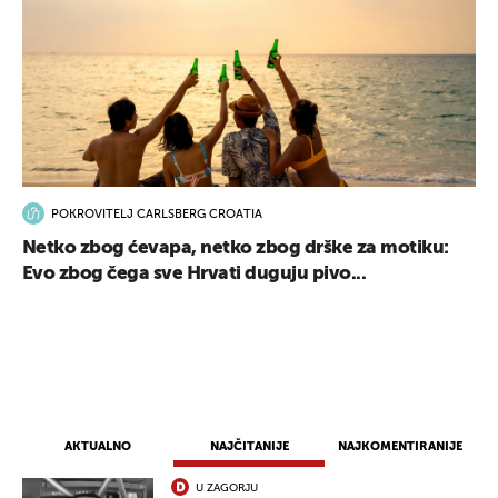
POKROVITELJ CARLSBERG CROATIA
Netko zbog ćevapa, netko zbog drške za motiku:
Evo zbog čega sve Hrvati duguju pivo...
UKLJUČITE NOTIFIKACIJE
AKTUALNO
NAJČITANIJE
NAJKOMENTIRANIJE
U ZAGORJU