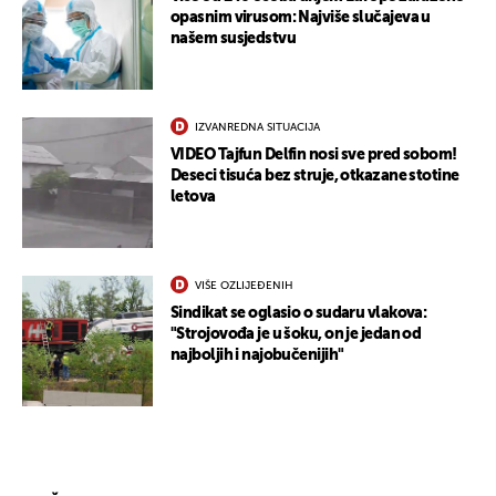
opasnim virusom: Najviše slučajeva u
našem susjedstvu
IZVANREDNA SITUACIJA
VIDEO Tajfun Delfin nosi sve pred sobom!
Deseci tisuća bez struje, otkazane stotine
letova
VIŠE OZLIJEĐENIH
Sindikat se oglasio o sudaru vlakova:
"Strojovođa je u šoku, on je jedan od
najboljih i najobučenijih"