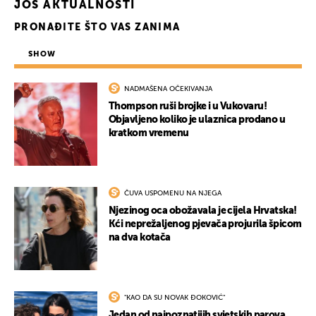
JOŠ AKTUALNOSTI
PRONAĐITE ŠTO VAS ZANIMA
SHOW
NADMAŠENA OČEKIVANJA
Thompson ruši brojke i u Vukovaru!
Objavljeno koliko je ulaznica prodano u
kratkom vremenu
ČUVA USPOMENU NA NJEGA
Njezinog oca obožavala je cijela Hrvatska!
Kći neprežaljenog pjevača projurila špicom
na dva kotača
"KAO DA SU NOVAK ĐOKOVIĆ"
Jedan od najpoznatijih svjetskih parova