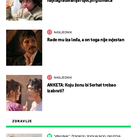
najnagrađivanijih dječjih glumaca
NASLJEDNIK
Rade mu iza leđa, a on toga nije svjestan
NASLJEDNIK
ANKETA: Koju ženu bi Serhat trebao
izabrati?
ZDRAVLJE
"VRHUNAC" ŽENSKOG SEKSUALNOG ISKUSTVA