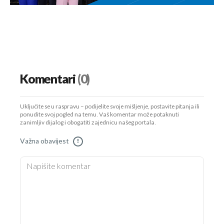
Komentari
(0)
Uključite se u raspravu – podijelite svoje mišljenje, postavite pitanja ili
ponudite svoj pogled na temu. Vaš komentar može potaknuti
zanimljiv dijalog i obogatiti zajednicu našeg portala.
Važna obavijest
!