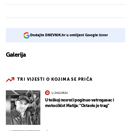
Dodajte DNEVNIK.hr u omiljeni Google izvor
Galerija
1
TRI VIJESTI O KOJIMA SE PRIČA
U ZAGORJU
U teškoj nesreći poginuo vatrogasac i
motociklst Matija: "Ostavio je trag"