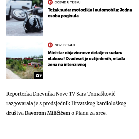
OČEVID U TIJEKU
Težak sudar motocikla i automobila: Jedna
osoba poginula
NOVI DETALJI
Ministar objavio nove detalje o sudaru
vlakova! Dvadeset je ozlijeđenih, mlađa
žena na intenzivnoj
9
Reporterka Dnevnika Nove TV Sara Tomašković
razgovarala je s predsjednik Hrvatskog kardiološkog
društva
Davorom Miličićem
o Planu za srce.