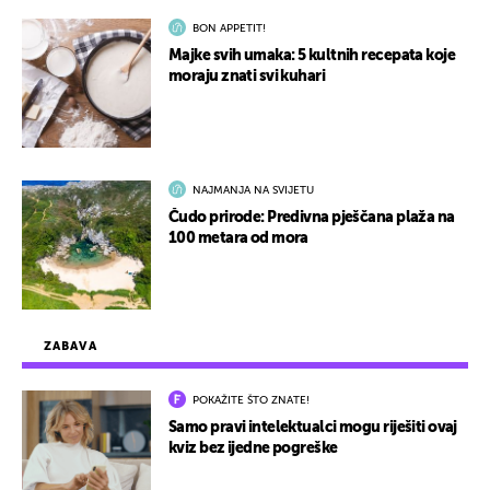
BON APPETIT!
Majke svih umaka: 5 kultnih recepata koje
moraju znati svi kuhari
NAJMANJA NA SVIJETU
Čudo prirode: Predivna pješčana plaža na
100 metara od mora
ZABAVA
POKAŽITE ŠTO ZNATE!
Samo pravi intelektualci mogu riješiti ovaj
kviz bez ijedne pogreške