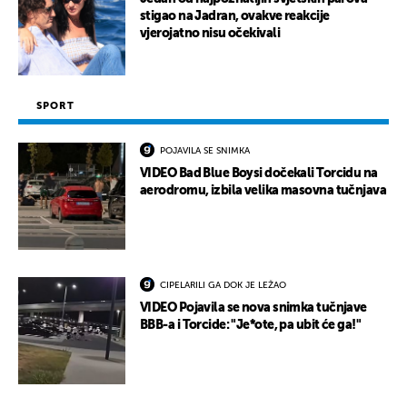
stigao na Jadran, ovakve reakcije
vjerojatno nisu očekivali
SPORT
POJAVILA SE SNIMKA
VIDEO Bad Blue Boysi dočekali Torcidu na
aerodromu, izbila velika masovna tučnjava
CIPELARILI GA DOK JE LEŽAO
VIDEO Pojavila se nova snimka tučnjave
BBB-a i Torcide: "Je*ote, pa ubit će ga!"