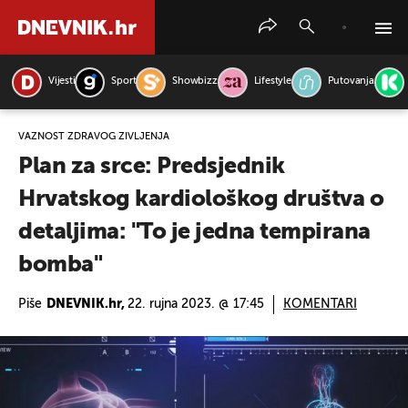
Vijesti
Sport
Showbizz
Lifestyle
Putovanja
PRETRAŽITE VIJESTI
VAŽNOST ZDRAVOG ŽIVLJENJA
Plan za srce: Predsjednik
Hrvatskog kardiološkog društva o
detaljima: "To je jedna tempirana
bomba"
Piše
DNEVNIK.hr,
22. rujna 2023. @ 17:45
KOMENTARI