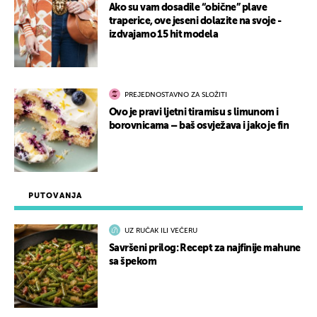
Ako su vam dosadile “obične” plave
traperice, ove jeseni dolazite na svoje -
izdvajamo 15 hit modela
PREJEDNOSTAVNO ZA SLOŽITI
Ovo je pravi ljetni tiramisu s limunom i
borovnicama – baš osvježava i jako je fin
PUTOVANJA
UZ RUČAK ILI VEČERU
Savršeni prilog: Recept za najfinije mahune
sa špekom