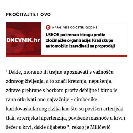
PROČITAJTE I OVO
HARALI VIŠE OD ČETIRI GODINE
USKOK pokrenuo istragu protiv
zločinačke organizacije: Krali skupe
automobile i zarađivali na preprodaji
"Dakle, moramo ih
trajno upoznavati s važnošću
zdravog življenja
, a to znači kretanja, nepušenja,
zdrave prehrane s borbom protiv debiljne i bitno je
rano otkrivati one najvažnije - čimbenike
karidovaskularnog rizika kao što su povišen arterijski
tlak, arterijska hipertenzija, povišene masnoće u krvi i
šećer u krvi, dakle dijabetes", rekao je Miličević.