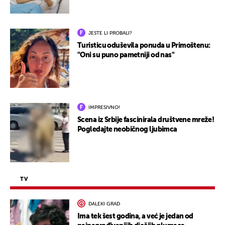
JESTE LI PROBALI?
Turisticu oduševila ponuda u Primoštenu:
"Oni su puno pametniji od nas"
IMPRESIVNO!
Scena iz Srbije fascinirala društvene mreže!
Pogledajte neobičnog ljubimca
TV
DALEKI GRAD
Ima tek šest godina, a već je jedan od