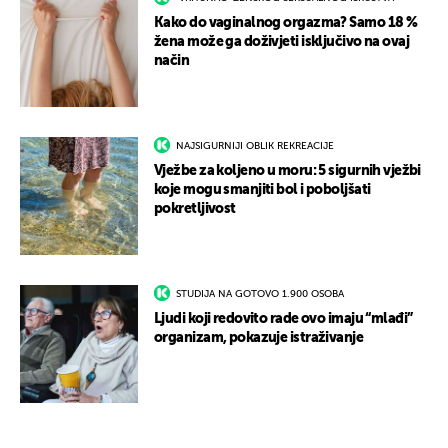
Kako do vaginalnog orgazma? Samo 18 %
žena može ga doživjeti isključivo na ovaj
način
NAJSIGURNIJI OBLIK REKREACIJE
Vježbe za koljeno u moru: 5 sigurnih vježbi
koje mogu smanjiti bol i poboljšati
pokretljivost
STUDIJA NA GOTOVO 1.900 OSOBA
Ljudi koji redovito rade ovo imaju “mlađi”
organizam, pokazuje istraživanje