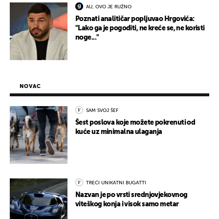
AU, OVO JE RUŽNO
Poznati analitičar popljuvao Hrgovića:
"Lako ga je pogoditi, ne kreće se, ne koristi
noge..."
NOVAC
SAM SVOJ ŠEF
Šest poslova koje možete pokrenuti od
kuće uz minimalna ulaganja
TREĆI UNIKATNI BUGATTI
Nazvan je po vrsti srednjovjekovnog
viteškog konja i visok samo metar