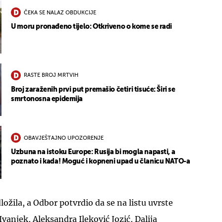
ČEKA SE NALAZ OBDUKCIJE
U moru pronađeno tijelo: Otkriveno o kome se radi
RASTE BROJ MRTVIH
Broj zaraženih prvi put premašio četiri tisuće: Širi se
smrtonosna epidemija
OBAVJEŠTAJNO UPOZORENJE
Uzbuna na istoku Europe: Rusija bi mogla napasti, a
poznato i kada! Moguć i kopneni upad u članicu NATO-a
ložila, a Odbor potvrdio da se na listu uvrste
vanjek, Aleksandra Ileković Jozić, Dalija