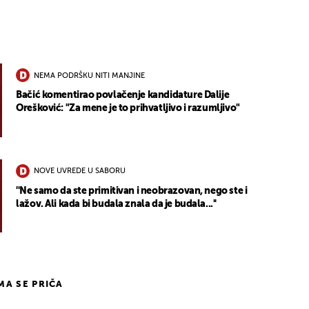
NEMA PODRŠKU NITI MANJINE
Bačić komentirao povlačenje kandidature Dalije
Orešković: "Za mene je to prihvatljivo i razumljivo"
NOVE UVREDE U SABORU
''Ne samo da ste primitivan i neobrazovan, nego ste i
lažov. Ali kada bi budala znala da je budala...''
IMA SE PRIČA