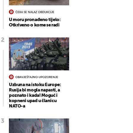
ČEKA SE NALAZ OBDUKCIJE
U moru pronađeno tijelo:
Otkriveno o kome se radi
OBAVJEŠTAJNO UPOZORENJE
Uzbuna na istoku Europe:
Rusija bi mogla napasti, a
poznato i kada! Moguć i
kopneni upad u članicu
NATO-a