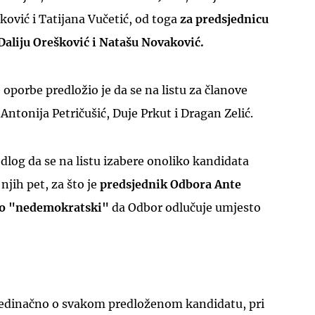
ović i Tatijana Vučetić, od toga
za predsjednicu
Daliju Orešković i Natašu Novaković.
oporbe predložio je da se na listu za članove
Antonija Petričušić, Duje Prkut i Dragan Zelić.
UKLJUČITE NOTIFIKACIJE
edlog da se na listu izabere onoliko kandidata
njih pet, za što je
predsjednik Odbora Ante
ilo "nedemokratski"
da Odbor odlučuje umjesto
ojedinačno o svakom predloženom kandidatu, pri