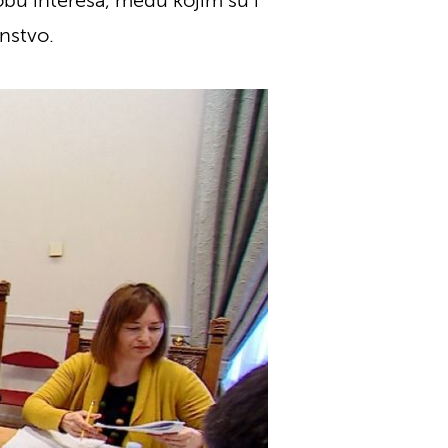
obu interesa, među kojim su i
enstvo.