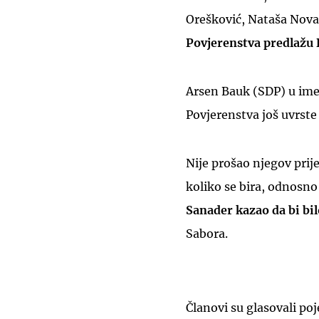
Orešković, Nataša Novak
Povjerenstva predlažu 
Arsen Bauk (SDP) u ime 
Povjerenstva još uvrste 
Nije prošao njegov prij
koliko se bira, odnosno 
Sanader kazao da bi b
Sabora.
Članovi su glasovali p