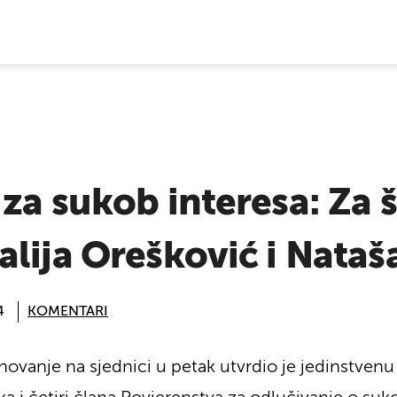
E VIJESTI
za sukob interesa: Za š
lija Orešković i Nata
4
KOMENTARI
novanje na sjednici u petak utvrdio je jedinstven