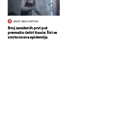
RASTE BROJ MRTVIH
Broj zaraženih prvi put
premašio četiri tisuće: Širi se
smrtonosna epidemija