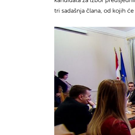
kandidata za izbor predsjedni
tri sadašnja člana, od kojih ć