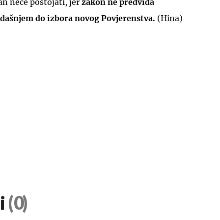
dan neće postojati, jer
zakon ne predviđa
dašnjem do izbora novog Povjerenstva.
(Hina)
i
(0)