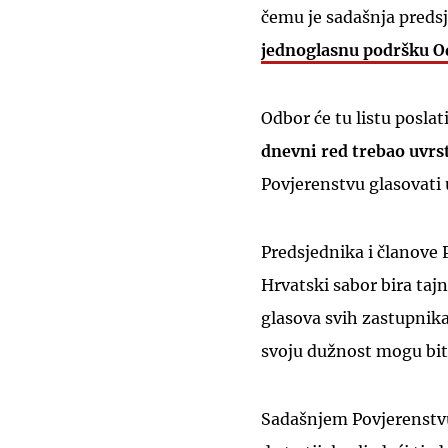
čemu je sadašnja preds
jednoglasnu podršku O
Odbor će tu listu poslat
dnevni red trebao uvrst
Povjerenstvu glasovati 
Predsjednika i članove 
Hrvatski sabor bira taj
glasova svih zastupnik
svoju dužnost mogu biti
Sadašnjem Povjerenstvu 