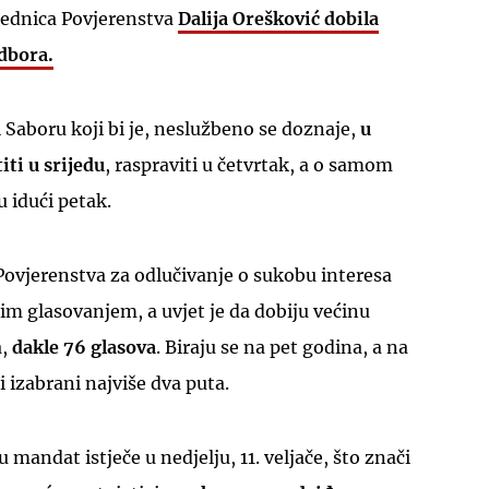
jednica Povjerenstva
Dalija Orešković dobila
dbora
.
i Saboru koji bi je, neslužbeno se doznaje,
u
iti u srijedu
, raspraviti u četvrtak, a o samom
u idući petak.
Povjerenstva za odlučivanje o sukobu interesa
nim glasovanjem, a uvjet je da dobiju većinu
a,
dakle 76 glasova
. Biraju se na pet godina, a na
 izabrani najviše dva puta.
mandat istječe u nedjelju, 11. veljače, što znači