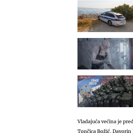
Vladajuća većina je pred
Tončica Božić, Davorin I