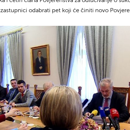
ka i četiri člana Povjerenstva za odlučivanje o suk
e zastupnici odabrati pet koji će činiti novo Povjer