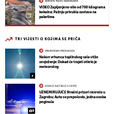
SKRIVEN MEĐU BANANAMA
VIDEO Zapljenjeno više od 700 kilograma
kokaina: Pažnju privukla zastava na
paketima
TRI VIJESTI O KOJIMA SE PRIČA
VREMENSKA PROGNOZA
Nakon vrhunca toplinskog vala stiže
osvježenje: Dokad će trajati otkrio je
meteorolog
VOZILO SLETJELO S CESTE
UZNEMIRUJUĆE Strašni prizori nesreće u
Zagrebu: Auto se prepolovio, jedna osoba
poginula
8