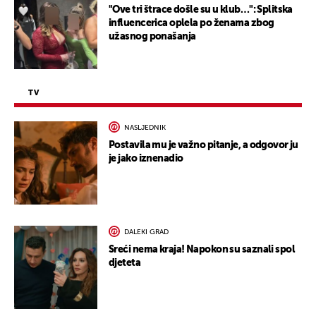
"Ove tri štrace došle su u klub…": Splitska
influencerica oplela po ženama zbog
užasnog ponašanja
TV
NASLJEDNIK
Postavila mu je važno pitanje, a odgovor ju
je jako iznenadio
DALEKI GRAD
Sreći nema kraja! Napokon su saznali spol
djeteta