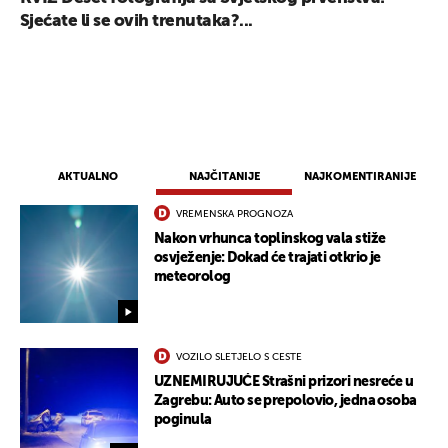
Sjećate li se ovih trenutaka?...
AKTUALNO
NAJČITANIJE
NAJKOMENTIRANIJE
VREMENSKA PROGNOZA
Nakon vrhunca toplinskog vala stiže
osvježenje: Dokad će trajati otkrio je
meteorolog
VOZILO SLETJELO S CESTE
UZNEMIRUJUĆE Strašni prizori nesreće u
Zagrebu: Auto se prepolovio, jedna osoba
poginula