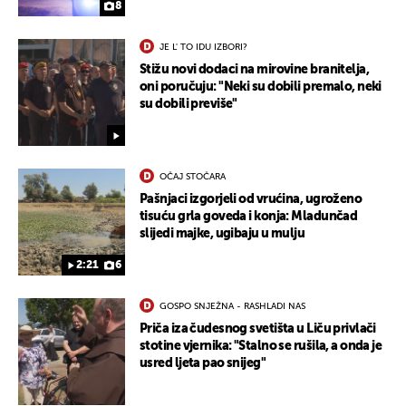
8
JE L' TO IDU IZBORI?
Stižu novi dodaci na mirovine branitelja,
oni poručuju: "Neki su dobili premalo, neki
su dobili previše"
OČAJ STOČARA
Pašnjaci izgorjeli od vrućina, ugroženo
tisuću grla goveda i konja: Mladunčad
slijedi majke, ugibaju u mulju
2:21
6
GOSPO SNJEŽNA - RASHLADI NAS
Priča iza čudesnog svetišta u Liču privlači
stotine vjernika: "Stalno se rušila, a onda je
usred ljeta pao snijeg"
UKLJUČITE NOTIFIKACIJE