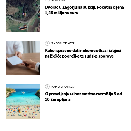
POVOLJNO
Dvorac u Zagorju na aukciji. Početna cijena
1,46 milijuna eura
ZA POSLODAVCE
Kako ispravno dati nekome otkaz i izbjeći
najčešće pogreške te sudske sporove
KAMO BI OTIŠLI?
O preseljenju u inozemstvo razmišlja 9 od
10 Europljana