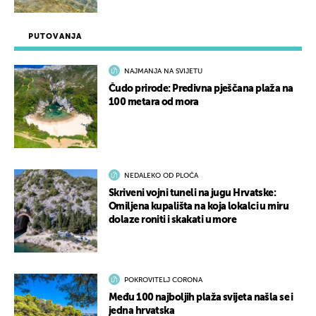
PUTOVANJA
NAJMANJA NA SVIJETU
Čudo prirode: Predivna pješčana plaža na
100 metara od mora
NEDALEKO OD PLOČA
Skriveni vojni tuneli na jugu Hrvatske:
Omiljena kupališta na koja lokalci u miru
dolaze roniti i skakati u more
POKROVITELJ CORONA
Među 100 najboljih plaža svijeta našla se i
jedna hrvatska