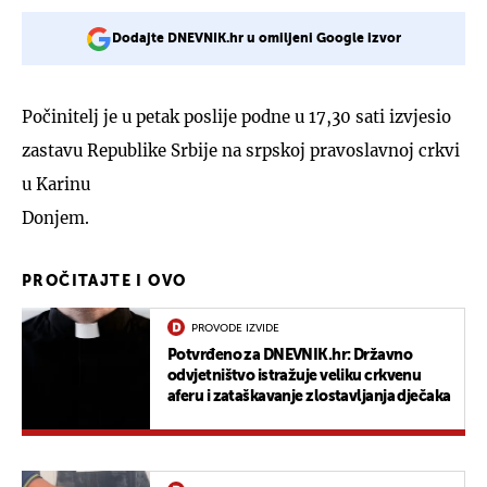
Dodajte DNEVNIK.hr u omiljeni Google izvor
Počinitelj je u petak poslije podne u 17,30 sati izvjesio
zastavu Republike Srbije na srpskoj pravoslavnoj crkvi
u Karinu
Donjem.
PROČITAJTE I OVO
PROVODE IZVIDE
Potvrđeno za DNEVNIK.hr: Državno
odvjetništvo istražuje veliku crkvenu
aferu i zataškavanje zlostavljanja dječaka