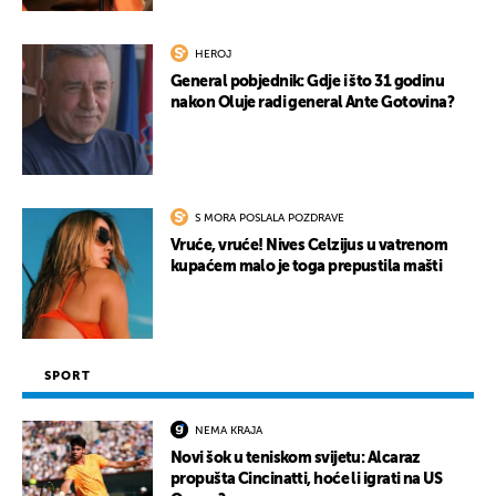
HEROJ
General pobjednik: Gdje i što 31 godinu
nakon Oluje radi general Ante Gotovina?
S MORA POSLALA POZDRAVE
Vruće, vruće! Nives Celzijus u vatrenom
kupaćem malo je toga prepustila mašti
SPORT
NEMA KRAJA
Novi šok u teniskom svijetu: Alcaraz
propušta Cincinatti, hoće li igrati na US