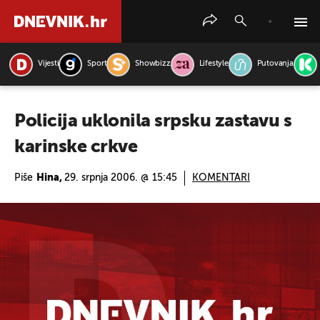
Vijesti
Sport
Showbizz
Lifestyle
Putovanja
PRETRAŽITE VIJESTI
Policija uklonila srpsku zastavu s
karinske crkve
Piše
Hina,
29. srpnja 2006. @ 15:45
KOMENTARI