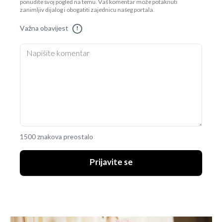
ponudite svoj pogled na temu. Vaš komentar može potaknuti
zanimljiv dijalog i obogatiti zajednicu našeg portala.
Važna obavijest
!
1500 znakova preostalo
Prijavite se