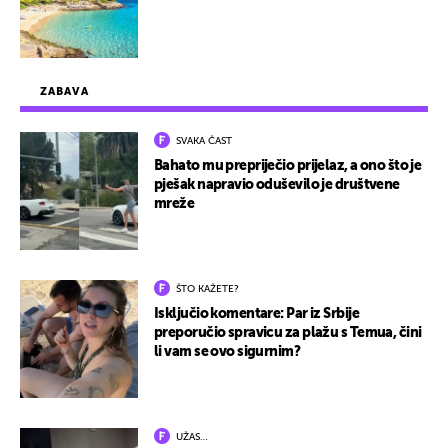
ZABAVA
SVAKA ČAST
Bahato mu prepriječio prijelaz, a ono što je
pješak napravio oduševilo je društvene
mreže
ŠTO KAŽETE?
Isključio komentare: Par iz Srbije
preporučio spravicu za plažu s Temua, čini
li vam se ovo sigurnim?
UŽAS…