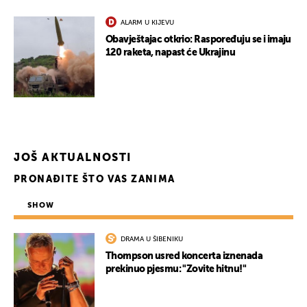
ALARM U KIJEVU
Obavještajac otkrio: Raspoređuju se i imaju
120 raketa, napast će Ukrajinu
JOŠ AKTUALNOSTI
PRONAĐITE ŠTO VAS ZANIMA
SHOW
DRAMA U ŠIBENIKU
Thompson usred koncerta iznenada
prekinuo pjesmu: "Zovite hitnu!"