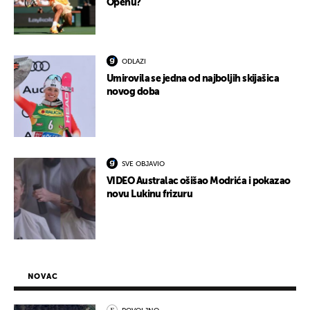
Openu?
ODLAZI
Umirovila se jedna od najboljih skijašica
novog doba
SVE OBJAVIO
VIDEO Australac ošišao Modrića i pokazao
novu Lukinu frizuru
NOVAC