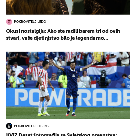
POKROVITELJ LEDO
Okusi nostalgiju: Ako ste radili barem tri od ovih
stvari, vaše djetinjstvo bilo je legendarno...
POKROVITELJ HISENSE
KVIZ Deset fotografija sa Svjetskog prvenstva: