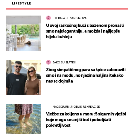
LIFESTYLE
I TERASA JE SAN SNOVA!
U ovoj raskošnoj kući s bazenom pronašli
smo najelegantniju, a možda i najljepšu
bijelu kuhinju
JAKO SU SLATKI!
Zbog simpatičnog para sa špice zaboravili
smo i na modu, no njezina haljina itekako
nas se dojmila
NAJSIGURNIJI OBLIK REKREACIJE
Vježbe za koljeno u moru: 5 sigurnih vježbi
koje mogu smanjiti bol i poboljšati
pokretljivost