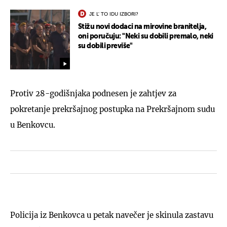
JE L' TO IDU IZBORI?
Stižu novi dodaci na mirovine branitelja,
oni poručuju: "Neki su dobili premalo, neki
su dobili previše"
Protiv 28-godišnjaka podnesen je zahtjev za
pokretanje prekršajnog postupka na Prekršajnom sudu
u Benkovcu.
Policija iz Benkovca u petak navečer je skinula zastavu