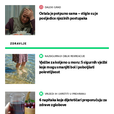
DALEKI GRAD
Ostala je potpuno sama – stigle su je
posljedice njezinih postupaka
ZDRAVLJE
NAJSIGURNIJI OBLIK REKREACIJE
Vježbe za koljeno u moru: 5 sigurnih vježbi
koje mogu smanjiti bol i poboljšati
pokretljivost
VRIJEDI IH UVRSTITI U PREHRANU
6 napitaka koje dijetetičari preporučuju za
zdrave zglobove