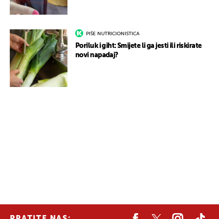
PIŠE NUTRICIONISTICA
Poriluk i giht: Smijete li ga jesti ili riskirate
novi napadaj?
PRATITE NAS: