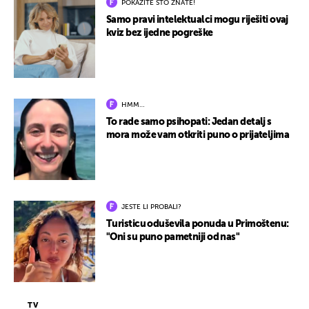
POKAŽITE ŠTO ZNATE!
Samo pravi intelektualci mogu riješiti ovaj
kviz bez ijedne pogreške
HMM…
To rade samo psihopati: Jedan detalj s
mora može vam otkriti puno o prijateljima
JESTE LI PROBALI?
Turisticu oduševila ponuda u Primoštenu:
"Oni su puno pametniji od nas"
TV