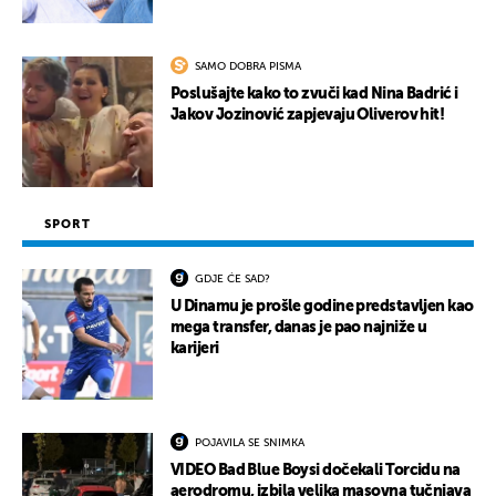
SAMO DOBRA PISMA
Poslušajte kako to zvuči kad Nina Badrić i
Jakov Jozinović zapjevaju Oliverov hit!
SPORT
GDJE ĆE SAD?
U Dinamu je prošle godine predstavljen kao
mega transfer, danas je pao najniže u
karijeri
POJAVILA SE SNIMKA
VIDEO Bad Blue Boysi dočekali Torcidu na
aerodromu, izbila velika masovna tučnjava