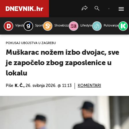
Vijesti
Sport
Showbizz
Lifestyle
Putovanja
PRETRAŽITE VIJESTI
POKUŠAJ UBOJSTVA U ZAGREBU
Muškarac nožem izbo dvojac, sve
je započelo zbog zaposlenice u
lokalu
Piše
K. Č.,
26. svibnja 2026. @ 11:13
KOMENTARI