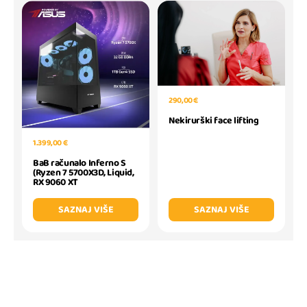
290,00 €
Nekirurški face lifting
1.399,00 €
BaB računalo Inferno S
(Ryzen 7 5700X3D, Liquid,
RX 9060 XT
SAZNAJ VIŠE
SAZNAJ VIŠE