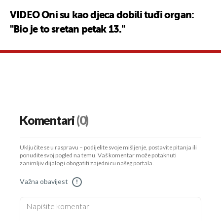
VIDEO Oni su kao djeca dobili tuđi organ:
"Bio je to sretan petak 13."
Komentari
(0)
Uključite se u raspravu – podijelite svoje mišljenje, postavite pitanja ili
ponudite svoj pogled na temu. Vaš komentar može potaknuti
zanimljiv dijalog i obogatiti zajednicu našeg portala.
Važna obavijest
!