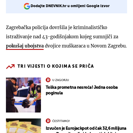
Dodajte DNEVNIK.hr u omiljeni Google izvor
Zagrebačka policija dovršila je kriminalističko
istraživanje nad 43-godišnjakom kojeg sumnjiči za
pokušaj ubojstva
dvojice muškaraca u Novom Zagrebu.
TRI VIJESTI O KOJIMA SE PRIČA
U ZAGORJU
Teška prometna nesreća! Jedna osoba
poginula
ČESTITAMO!
Izvučen je Eurojackpot od čak 32,6 milijuna