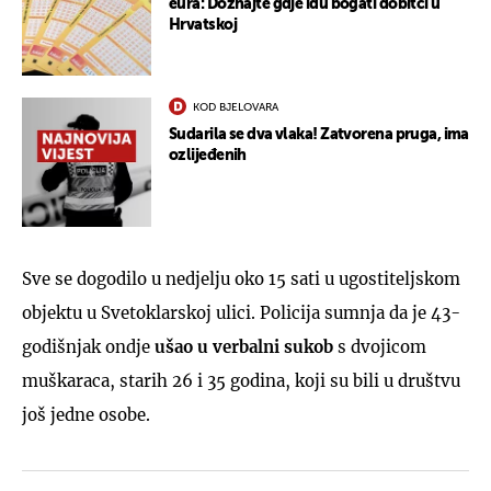
eura: Doznajte gdje idu bogati dobitci u
Hrvatskoj
KOD BJELOVARA
Sudarila se dva vlaka! Zatvorena pruga, ima
ozlijeđenih
Sve se dogodilo u nedjelju oko 15 sati u ugostiteljskom
objektu u Svetoklarskoj ulici. Policija sumnja da je 43-
godišnjak ondje
ušao u verbalni sukob
s dvojicom
muškaraca, starih 26 i 35 godina, koji su bili u društvu
još jedne osobe.