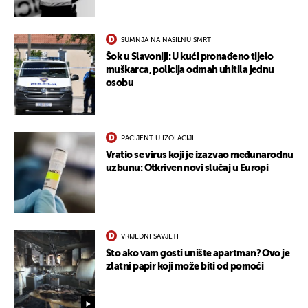
SUMNJA NA NASILNU SMRT
Šok u Slavoniji: U kući pronađeno tijelo
muškarca, policija odmah uhitila jednu
osobu
PACIJENT U IZOLACIJI
Vratio se virus koji je izazvao međunarodnu
uzbunu: Otkriven novi slučaj u Europi
VRIJEDNI SAVJETI
Što ako vam gosti unište apartman? Ovo je
zlatni papir koji može biti od pomoći