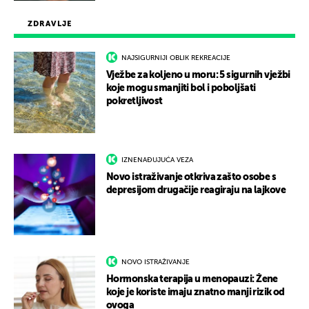
ZDRAVLJE
NAJSIGURNIJI OBLIK REKREACIJE
Vježbe za koljeno u moru: 5 sigurnih vježbi
koje mogu smanjiti bol i poboljšati
pokretljivost
IZNENAĐUJUĆA VEZA
Novo istraživanje otkriva zašto osobe s
depresijom drugačije reagiraju na lajkove
NOVO ISTRAŽIVANJE
Hormonska terapija u menopauzi: Žene
koje je koriste imaju znatno manji rizik od
ovoga