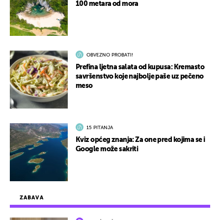
100 metara od mora
OBVEZNO PROBATI!
Prefina ljetna salata od kupusa: Kremasto
savršenstvo koje najbolje paše uz pečeno
meso
15 PITANJA
Kviz općeg znanja: Za one pred kojima se i
Google može sakriti
ZABAVA