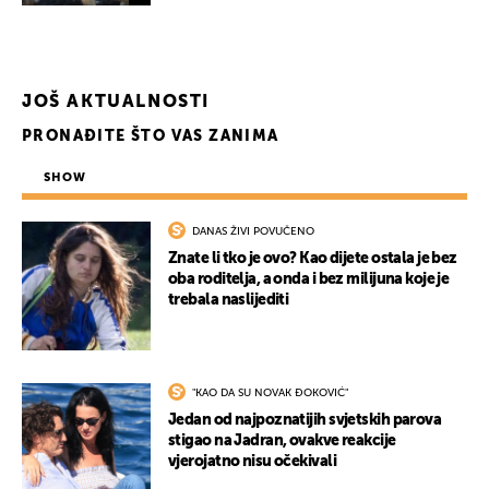
UKLJUČITE NOTIFIKACIJE
JOŠ AKTUALNOSTI
PRONAĐITE ŠTO VAS ZANIMA
SHOW
DANAS ŽIVI POVUČENO
Znate li tko je ovo? Kao dijete ostala je bez
oba roditelja, a onda i bez milijuna koje je
trebala naslijediti
"KAO DA SU NOVAK ĐOKOVIĆ"
Jedan od najpoznatijih svjetskih parova
stigao na Jadran, ovakve reakcije
vjerojatno nisu očekivali