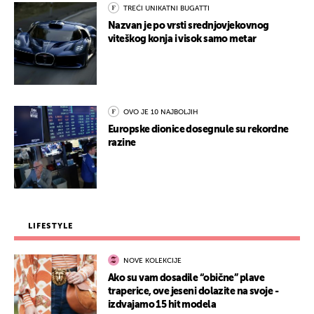
TREĆI UNIKATNI BUGATTI
Nazvan je po vrsti srednjovjekovnog
viteškog konja i visok samo metar
OVO JE 10 NAJBOLJIH
Europske dionice dosegnule su rekordne
razine
LIFESTYLE
NOVE KOLEKCIJE
Ako su vam dosadile “obične” plave
traperice, ove jeseni dolazite na svoje -
izdvajamo 15 hit modela