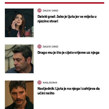
DALEKI GRAD
Daleki grad: Jako je ljuta jer se miješa u
njezine stvari
DALEKI GRAD
Drago mu je što je cijelo vrijeme uz njega
NASLJEDNIK
Nasljednik: Ljuta je na njega i zahtjeva da
učini nešto