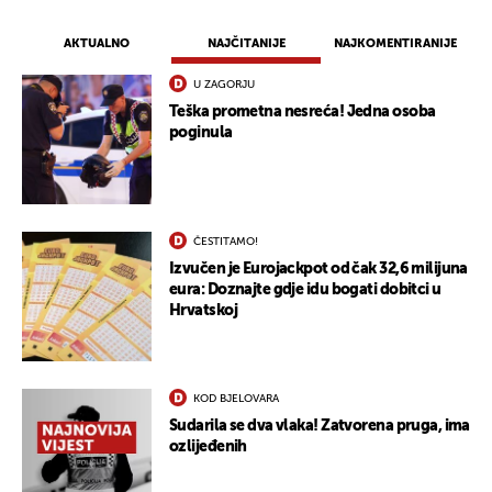
AKTUALNO
NAJČITANIJE
NAJKOMENTIRANIJE
U ZAGORJU
Teška prometna nesreća! Jedna osoba
poginula
ČESTITAMO!
Izvučen je Eurojackpot od čak 32,6 milijuna
eura: Doznajte gdje idu bogati dobitci u
Hrvatskoj
KOD BJELOVARA
Sudarila se dva vlaka! Zatvorena pruga, ima
ozlijeđenih