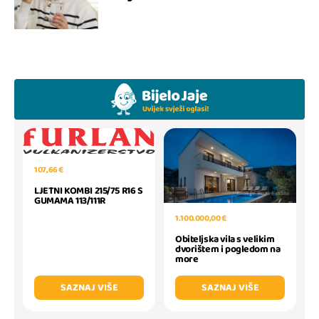
107,66 €
LJETNI KOMBI 215/75 R16 S
GUMAMA 113/111R
1.100.000,00 €
Obiteljska vila s velikim
dvorištem i pogledom na
more
SAZNAJ VIŠE
SAZNAJ VIŠE