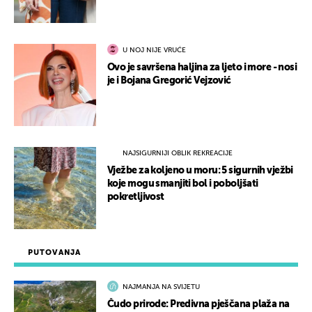
U NOJ NIJE VRUĆE
Ovo je savršena haljina za ljeto i more - nosi
je i Bojana Gregorić Vejzović
NAJSIGURNIJI OBLIK REKREACIJE
Vježbe za koljeno u moru: 5 sigurnih vježbi
koje mogu smanjiti bol i poboljšati
pokretljivost
PUTOVANJA
NAJMANJA NA SVIJETU
Čudo prirode: Predivna pješčana plaža na