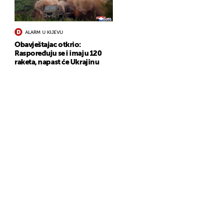
ALARM U KIJEVU
Obavještajac otkrio:
Raspoređuju se i imaju 120
raketa, napast će Ukrajinu