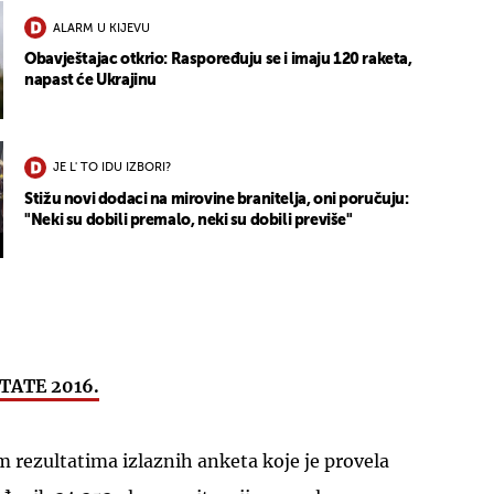
ALARM U KIJEVU
Obavještajac otkrio: Raspoređuju se i imaju 120 raketa,
napast će Ukrajinu
JE L' TO IDU IZBORI?
Stižu novi dodaci na mirovine branitelja, oni poručuju:
"Neki su dobili premalo, neki su dobili previše"
TATE 2016.
 rezultatima izlaznih anketa koje je provela