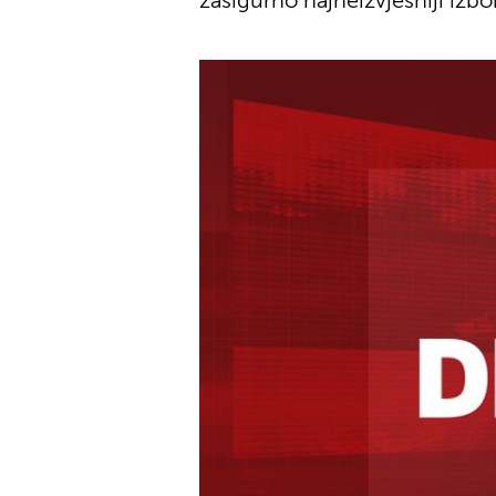
zasigurno najneizvjesniji izbor