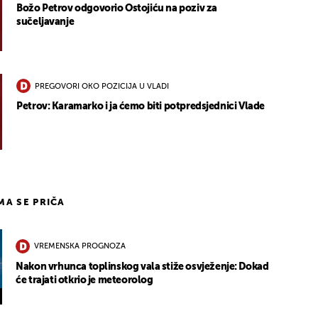
Božo Petrov odgovorio Ostojiću na poziv za
sučeljavanje
PREGOVORI OKO POZICIJA U VLADI
Petrov: Karamarko i ja ćemo biti potpredsjednici Vlade
IMA SE PRIČA
VREMENSKA PROGNOZA
Nakon vrhunca toplinskog vala stiže osvježenje: Dokad
će trajati otkrio je meteorolog