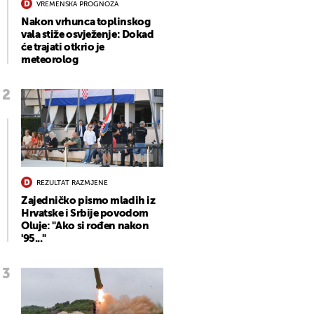
VREMENSKA PROGNOZA
Nakon vrhunca toplinskog
vala stiže osvježenje: Dokad
će trajati otkrio je
meteorolog
REZULTAT RAZMJENE
Zajedničko pismo mladih iz
Hrvatske i Srbije povodom
Oluje: "Ako si rođen nakon
'95..."