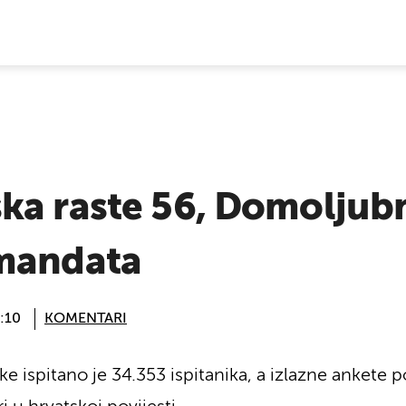
E VIJESTI
ka raste 56, Domoljubn
mandata
:10
KOMENTARI
ke ispitano je 34.353 ispitanika, a izlazne ankete