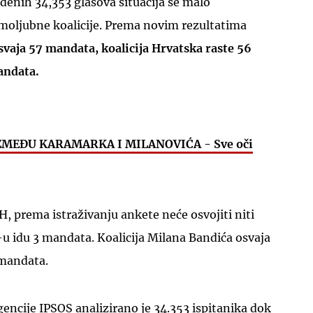
đenih 34,353 glasova situacija se malo
omoljubne koalicije. Prema novim rezultatima
svaja 57 mandata, koalicija Hrvatska raste 56
andata.
UKLJUČITE NOTIFIKACIJE
IZMEĐU KARAMARKA I MILANOVIĆA - Sve oči
 prema istraživanju ankete neće osvojiti niti
u idu 3 mandata. Koalicija Milana Bandića osvaja
 mandata.
ncije IPSOS analizirano je 34.353 ispitanika dok