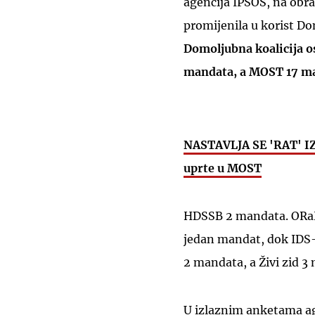
agencija IPSOS, na obra
promijenila u korist D
Domoljubna koalicija o
mandata, a MOST 17 m
NASTAVLJA SE 'RAT' 
uprte u MOST
HDSSB 2 mandata. ORaH,
jedan mandat, dok IDS-
2 mandata, a Živi zid 3
U izlaznim anketama age