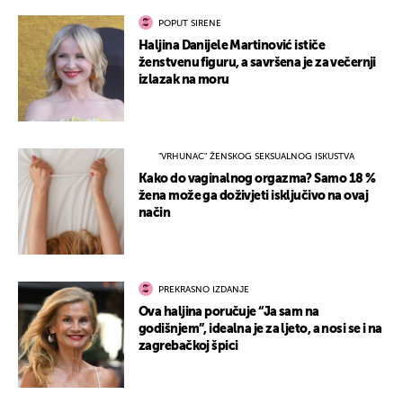
POPUT SIRENE
Haljina Danijele Martinović ističe
ženstvenu figuru, a savršena je za večernji
izlazak na moru
"VRHUNAC" ŽENSKOG SEKSUALNOG ISKUSTVA
Kako do vaginalnog orgazma? Samo 18 %
žena može ga doživjeti isključivo na ovaj
način
PREKRASNO IZDANJE
Ova haljina poručuje “Ja sam na
godišnjem”, idealna je za ljeto, a nosi se i na
zagrebačkoj špici