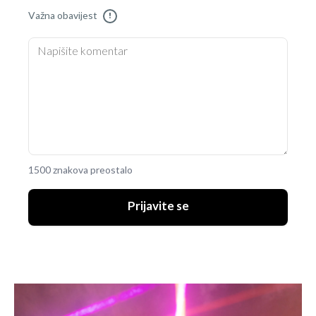
Važna obavijest
!
1500 znakova preostalo
Prijavite se