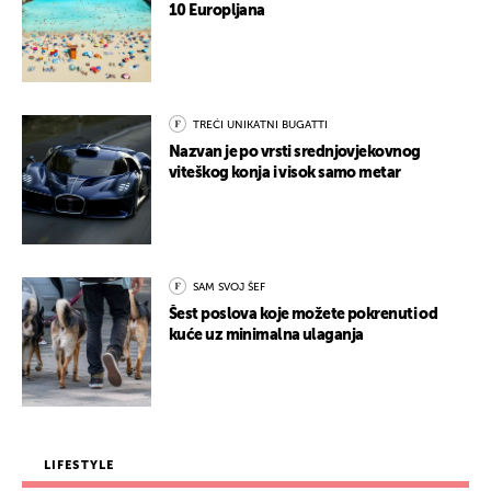
10 Europljana
TREĆI UNIKATNI BUGATTI
Nazvan je po vrsti srednjovjekovnog
viteškog konja i visok samo metar
SAM SVOJ ŠEF
Šest poslova koje možete pokrenuti od
kuće uz minimalna ulaganja
LIFESTYLE