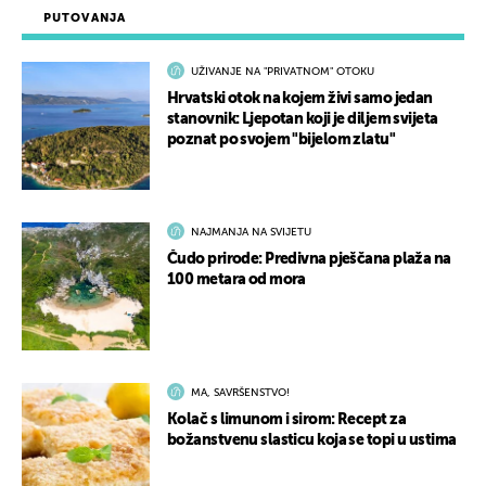
PUTOVANJA
UŽIVANJE NA "PRIVATNOM" OTOKU
Hrvatski otok na kojem živi samo jedan
stanovnik: Ljepotan koji je diljem svijeta
poznat po svojem "bijelom zlatu"
NAJMANJA NA SVIJETU
Čudo prirode: Predivna pješčana plaža na
100 metara od mora
MA, SAVRŠENSTVO!
Kolač s limunom i sirom: Recept za
božanstvenu slasticu koja se topi u ustima