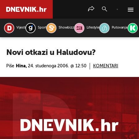
Vijesti
Sport
Showbizz
Lifestyle
Putovanja
PRETRAŽITE VIJESTI
Novi otkazi u Haludovu?
Piše
Hina,
24. studenoga 2006. @ 12:50
KOMENTARI