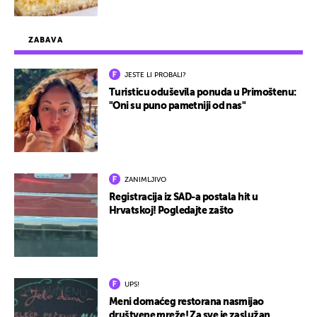
ZABAVA
JESTE LI PROBALI?
Turisticu oduševila ponuda u Primoštenu:
"Oni su puno pametniji od nas"
ZANIMLJIVO
Registracija iz SAD-a postala hit u
Hrvatskoj! Pogledajte zašto
UPS!
Meni domaćeg restorana nasmijao
društvene mreže! Za sve je zaslužan