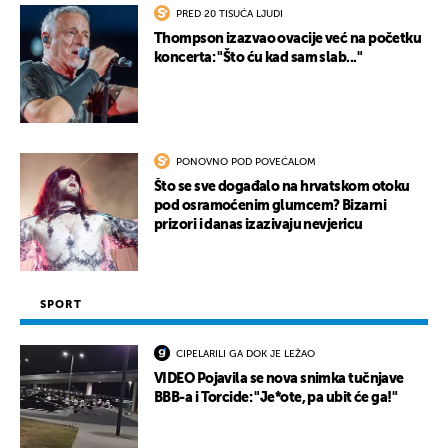
PRED 20 TISUĆA LJUDI
Thompson izazvao ovacije već na početku
koncerta: "Što ću kad sam slab..."
PONOVNO POD POVEĆALOM
Što se sve događalo na hrvatskom otoku
pod osramoćenim glumcem? Bizarni
prizori i danas izazivaju nevjericu
SPORT
CIPELARILI GA DOK JE LEŽAO
VIDEO Pojavila se nova snimka tučnjave
BBB-a i Torcide: "Je*ote, pa ubit će ga!"