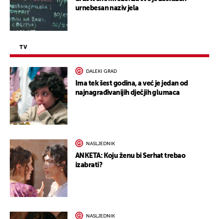
urnebesan naziv jela
TV
DALEKI GRAD
Ima tek šest godina, a već je jedan od
najnagrađivanijih dječjih glumaca
NASLJEDNIK
ANKETA: Koju ženu bi Serhat trebao
izabrati?
NASLJEDNIK