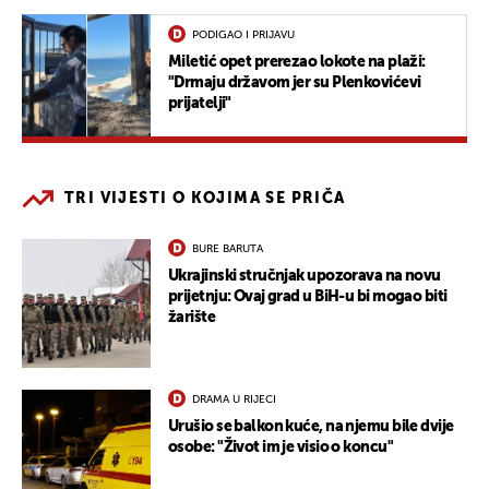
PODIGAO I PRIJAVU
Miletić opet prerezao lokote na plaži:
"Drmaju državom jer su Plenkovićevi
prijatelji"
TRI VIJESTI O KOJIMA SE PRIČA
BURE BARUTA
Ukrajinski stručnjak upozorava na novu
prijetnju: Ovaj grad u BiH-u bi mogao biti
žarište
DRAMA U RIJECI
Urušio se balkon kuće, na njemu bile dvije
osobe: "Život im je visio o koncu"