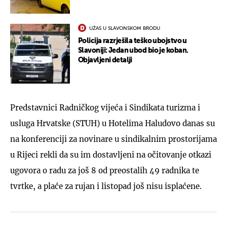
UŽAS U SLAVONSKOM BRODU
Policija razrješila teško ubojstvo u
Slavoniji: Jedan ubod bio je koban.
Objavljeni detalji
Predstavnici Radničkog vijeća i Sindikata turizma i
usluga Hrvatske (STUH) u Hotelima Haludovo danas su
na konferenciji za novinare u sindikalnim prostorijama
u Rijeci rekli da su im dostavljeni na očitovanje otkazi
ugovora o radu za još 8 od preostalih 49 radnika te
tvrtke, a plaće za rujan i listopad još nisu isplaćene.