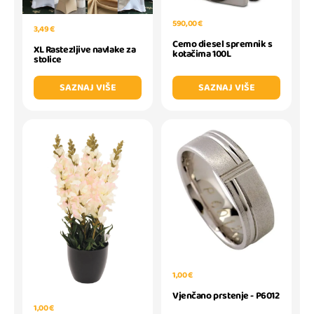
590,00 €
3,49 €
Cemo diesel spremnik s
XL Rastezljive navlake za
kotačima 100L
stolice
SAZNAJ VIŠE
SAZNAJ VIŠE
1,00 €
Vjenčano prstenje - P6012
1,00 €