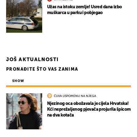
Užas na istoku zemlje! Usred dana izbo
muškarca u parku i pobjegao
JOŠ AKTUALNOSTI
PRONAĐITE ŠTO VAS ZANIMA
SHOW
ČUVA USPOMENU NA NJEGA
Njezinog oca obožavala je cijela Hrvatska!
Kći neprežaljenog pjevača projurila špicom
na dva kotača