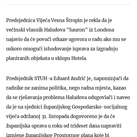
Predsjednica Vijeća Vesna Štropin je rekla da je
većinski vlasnik Haludova "Sauron" iz Londona
najavio da će povući otkaze ugovora o radu ako mu se
uskoro omogući ishodovanje isprava za izgradnju
planiranih objekata u sklopu Hotela.
Predsjednik STUH-a Eduard Andrić je, napominjući da
radnike ne zanima politika, nego radna mjesta, kazao
da se rješavanja problema Haludova odugovlači i naveo
da je na sjednici županijskog Gospodarsko-socijalnog
vijeća održanoj 31. listopada dogovoreno je da će
županijska uprava u roku od trideset dana napraviti
izmjene županijskog Prostornog plana koje bi