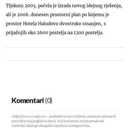
Tijekom 2005. počela je izrada novog idejnog rješenja,
ali je 2006. donesen prostorni plan po kojemu je
prostor Hotela Haludovo dvostruko smanjen, s
prijašnjih oko 2600 postelja na 1200 postelja.
Komentari
(0)
Uključite se u raspravu – podijelite svoje mišljenje, postavite pitanja ili
ponudite svoj pogled na temu. Vaš komentar može potaknuti
zanimljiv dijalog i obogatiti zajednicu našeg portala.