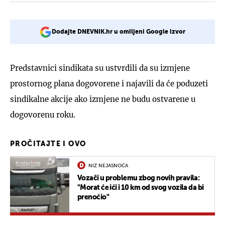
Dodajte DNEVNIK.hr u omiljeni Google izvor
Predstavnici sindikata su ustvrdili da su izmjene
prostornog plana dogovorene i najavili da će poduzeti
sindikalne akcije ako izmjene ne budu ostvarene u
dogovorenu roku.
PROČITAJTE I OVO
NIZ NEJASNOĆA
Vozači u problemu zbog novih pravila:
"Morat će ići i 10 km od svog vozila da bi
prenoćio"