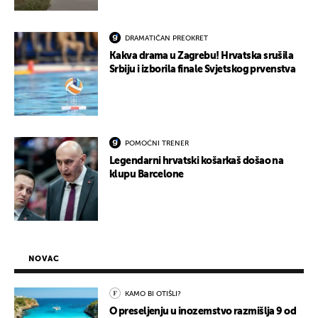
DRAMATIČAN PREOKRET
Kakva drama u Zagrebu! Hrvatska srušila
Srbiju i izborila finale Svjetskog prvenstva
POMOĆNI TRENER
Legendarni hrvatski košarkaš došao na
klupu Barcelone
NOVAC
KAMO BI OTIŠLI?
O preseljenju u inozemstvo razmišlja 9 od