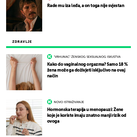
Rade mu iza leđa, a on toga nije svjestan
ZDRAVLJE
"VRHUNAC" ŽENSKOG SEKSUALNOG ISKUSTVA
Kako do vaginalnog orgazma? Samo 18 %
žena može ga doživjeti isključivo na ovaj
način
NOVO ISTRAŽIVANJE
Hormonska terapija u menopauzi: Žene
koje je koriste imaju znatno manji rizik od
ovoga