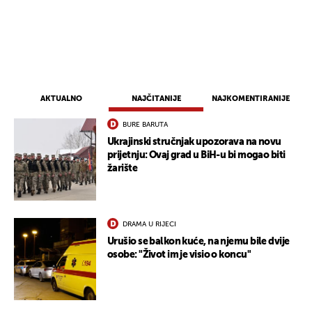
AKTUALNO
NAJČITANIJE
NAJKOMENTIRANIJE
BURE BARUTA
Ukrajinski stručnjak upozorava na novu
prijetnju: Ovaj grad u BiH-u bi mogao biti
žarište
DRAMA U RIJECI
Urušio se balkon kuće, na njemu bile dvije
osobe: "Život im je visio o koncu"