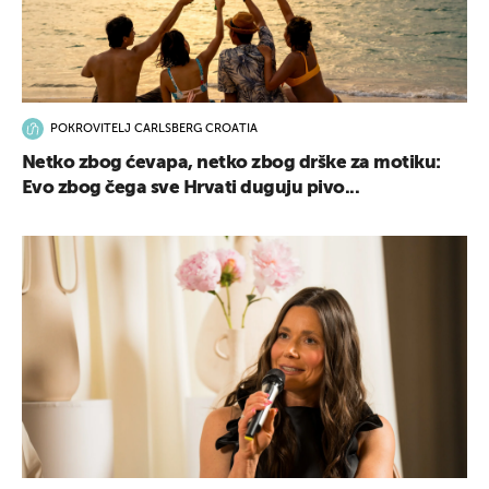
POKROVITELJ CARLSBERG CROATIA
Netko zbog ćevapa, netko zbog drške za motiku:
Evo zbog čega sve Hrvati duguju pivo...