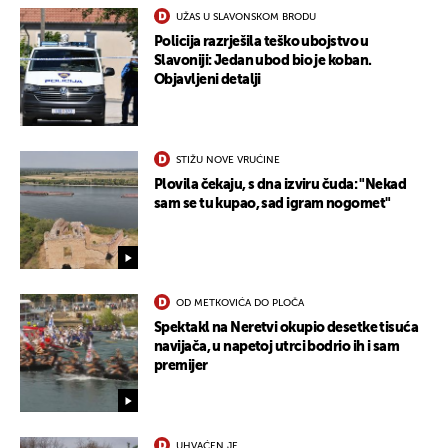
UŽAS U SLAVONSKOM BRODU
Policija razrješila teško ubojstvo u
Slavoniji: Jedan ubod bio je koban.
Objavljeni detalji
STIŽU NOVE VRUĆINE
Plovila čekaju, s dna izviru čuda: "Nekad
sam se tu kupao, sad igram nogomet"
OD METKOVIĆA DO PLOČA
Spektakl na Neretvi okupio desetke tisuća
UKLJUČITE NOTIFIKACIJE
navijača, u napetoj utrci bodrio ih i sam
premijer
UHVAĆEN JE