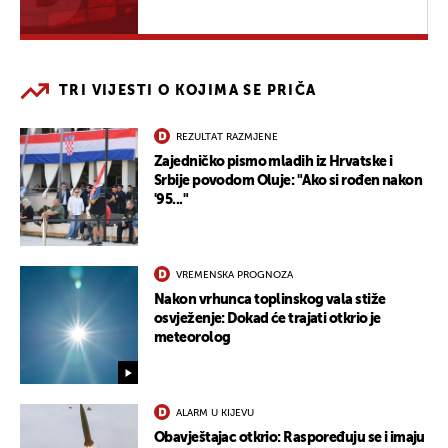
TRI VIJESTI O KOJIMA SE PRIČA
REZULTAT RAZMJENE
Zajedničko pismo mladih iz Hrvatske i
Srbije povodom Oluje: "Ako si rođen nakon
'95..."
VREMENSKA PROGNOZA
Nakon vrhunca toplinskog vala stiže
osvježenje: Dokad će trajati otkrio je
meteorolog
ALARM U KIJEVU
Obavještajac otkrio: Raspoređuju se i imaju