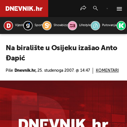
Vijesti
Sport
Showbizz
Lifestyle
Putovanja
PRETRAŽITE VIJESTI
Na biralište u Osijeku izašao Anto
Đapić
Piše
Dnevnik.hr,
25. studenoga 2007. @ 14:47
KOMENTARI