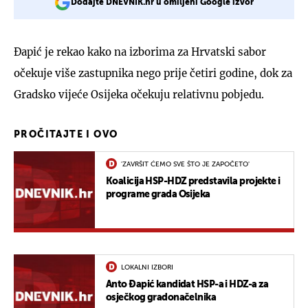
Dodajte DNEVNIK.hr u omiljeni Google izvor
Đapić je rekao kako na izborima za Hrvatski sabor
očekuje više zastupnika nego prije četiri godine, dok za
Gradsko vijeće Osijeka očekuju relativnu pobjedu.
PROČITAJTE I OVO
'ZAVRŠIT ĆEMO SVE ŠTO JE ZAPOČETO'
Koalicija HSP-HDZ predstavila projekte i
programe grada Osijeka
LOKALNI IZBORI
Anto Đapić kandidat HSP-a i HDZ-a za
osječkog gradonačelnika