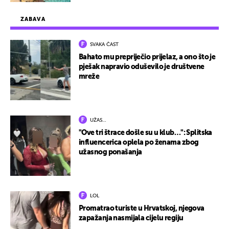
ZABAVA
SVAKA ČAST
Bahato mu prepriječio prijelaz, a ono što je
pješak napravio oduševilo je društvene
mreže
UŽAS…
"Ove tri štrace došle su u klub…": Splitska
influencerica oplela po ženama zbog
užasnog ponašanja
LOL
Promatrao turiste u Hrvatskoj, njegova
zapažanja nasmijala cijelu regiju