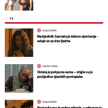
TV
NASLJEDNIK
Nasljednik: Saznala je datum vjenčanja -
udaje se za dva tjedna
DALEKI GRAD
Ostala je potpuno sama – stigle su je
posljedice njezinih postupaka
NASLJEDNIK