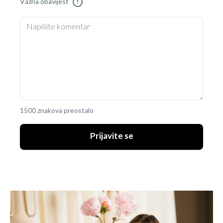
Važna obavijest
!
1500 znakova preostalo
Prijavite se