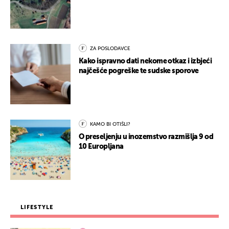
ZA POSLODAVCE
Kako ispravno dati nekome otkaz i izbjeći
najčešće pogreške te sudske sporove
KAMO BI OTIŠLI?
O preseljenju u inozemstvo razmišlja 9 od
10 Europljana
LIFESTYLE