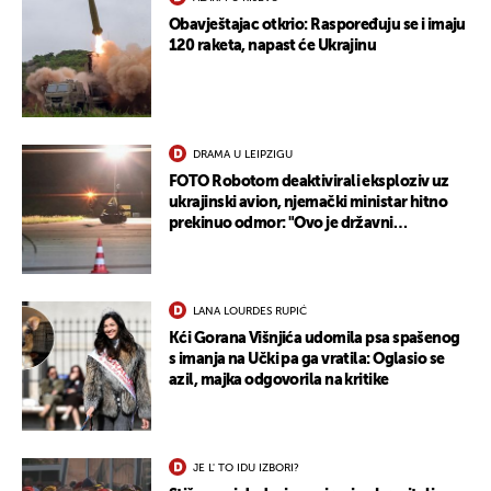
Obavještajac otkrio: Raspoređuju se i imaju
120 raketa, napast će Ukrajinu
DRAMA U LEIPZIGU
FOTO Robotom deaktivirali eksploziv uz
ukrajinski avion, njemački ministar hitno
prekinuo odmor: "Ovo je državni
terorizam"
LANA LOURDES RUPIĆ
Kći Gorana Višnjića udomila psa spašenog
s imanja na Učki pa ga vratila: Oglasio se
azil, majka odgovorila na kritike
JE L' TO IDU IZBORI?