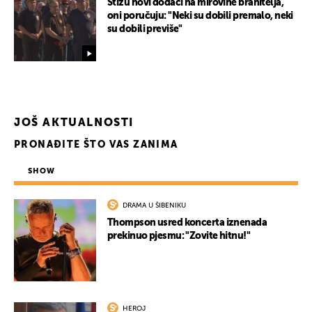
Stižu novi dodaci na mirovine branitelja,
oni poručuju: "Neki su dobili premalo, neki
su dobili previše"
JOŠ AKTUALNOSTI
PRONAĐITE ŠTO VAS ZANIMA
SHOW
DRAMA U ŠIBENIKU
Thompson usred koncerta iznenada
prekinuo pjesmu: "Zovite hitnu!"
HEROJ