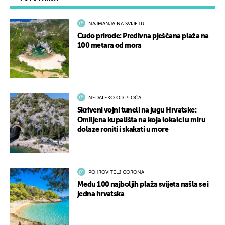
NAJMANJA NA SVIJETU
Čudo prirode: Predivna pješčana plaža na
100 metara od mora
NEDALEKO OD PLOČA
Skriveni vojni tuneli na jugu Hrvatske:
Omiljena kupališta na koja lokalci u miru
dolaze roniti i skakati u more
POKROVITELJ CORONA
Među 100 najboljih plaža svijeta našla se i
jedna hrvatska