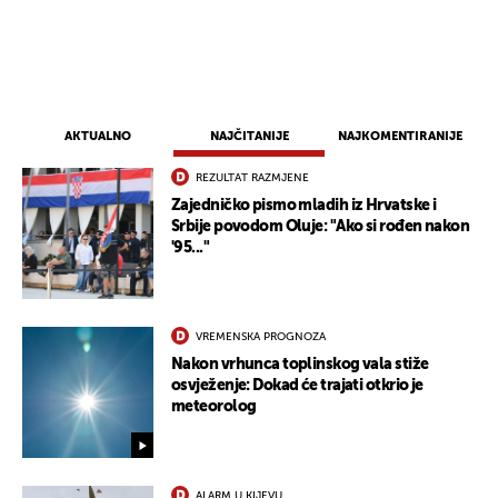
AKTUALNO
NAJČITANIJE
NAJKOMENTIRANIJE
REZULTAT RAZMJENE
Zajedničko pismo mladih iz Hrvatske i
Srbije povodom Oluje: "Ako si rođen nakon
'95..."
VREMENSKA PROGNOZA
Nakon vrhunca toplinskog vala stiže
osvježenje: Dokad će trajati otkrio je
meteorolog
ALARM U KIJEVU