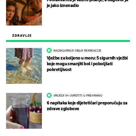
Postavila mu je važno pitanje, a odgovor ju
je jako iznenadio
ZDRAVLJE
NAJSIGURNIJI OBLIK REKREACIJE
Vježbe za koljeno u moru: 5 sigurnih vježbi
koje mogu smanjiti bol i poboljšati
pokretljivost
VRIJEDI IH UVRSTITI U PREHRANU
6 napitaka koje dijetetičari preporučuju za
zdrave zglobove