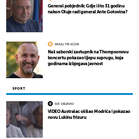
General pobjednik: Gdje i što 31 godinu
nakon Oluje radi general Ante Gotovina?
UKLJUČITE NOTIFIKACIJE
IMAJU TRI KĆERI
Naš saborski zastupnik na Thompsonovu
koncertu pokazao lijepu suprugu, koja
godinama izbjegava javnost
SPORT
SVE OBJAVIO
VIDEO Australac ošišao Modrića i pokazao
novu Lukinu frizuru