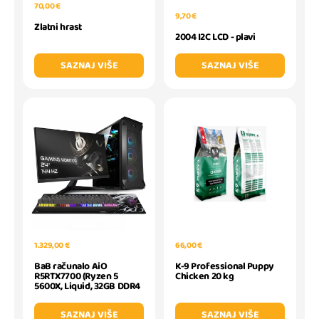
70,00 €
9,70 €
Zlatni hrast
2004 I2C LCD - plavi
SAZNAJ VIŠE
SAZNAJ VIŠE
1.329,00 €
66,00 €
BaB računalo AiO
K-9 Professional Puppy
R5RTX7700 (Ryzen 5
Chicken 20 kg
5600X, Liquid, 32GB DDR4
SAZNAJ VIŠE
SAZNAJ VIŠE