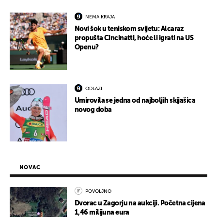
NEMA KRAJA
Novi šok u teniskom svijetu: Alcaraz
propušta Cincinatti, hoće li igrati na US
Openu?
ODLAZI
Umirovila se jedna od najboljih skijašica
novog doba
NOVAC
POVOLJNO
Dvorac u Zagorju na aukciji. Početna cijena
1,46 milijuna eura