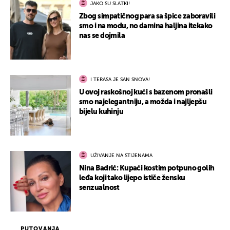
JAKO SU SLATKI!
Zbog simpatičnog para sa špice zaboravili
smo i na modu, no damina haljina itekako
nas se dojmila
I TERASA JE SAN SNOVA!
U ovoj raskošnoj kući s bazenom pronašli
smo najelegantniju, a možda i najljepšu
bijelu kuhinju
UŽIVANJE NA STIJENAMA
Nina Badrić: Kupaći kostim potpuno golih
leđa koji tako lijepo ističe žensku
senzualnost
PUTOVANJA