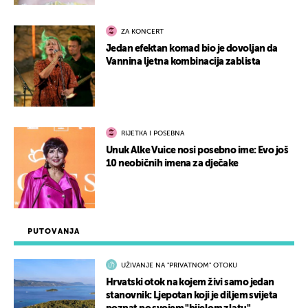
ZA KONCERT
Jedan efektan komad bio je dovoljan da
Vannina ljetna kombinacija zablista
RIJETKA I POSEBNA
Unuk Alke Vuice nosi posebno ime: Evo još
10 neobičnih imena za dječake
PUTOVANJA
UŽIVANJE NA "PRIVATNOM" OTOKU
Hrvatski otok na kojem živi samo jedan
stanovnik: Ljepotan koji je diljem svijeta