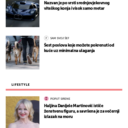
Nazvan je po vrsti srednjovjekovnog
viteškog konja i visok samo metar
SAM SVOJ ŠEF
Šest poslova koje možete pokrenuti od
kuće uz minimalna ulaganja
LIFESTYLE
POPUT SIRENE
Haljina Danijele Martinović ističe
ženstvenu figuru, a savršena je za večernji
izlazak na moru