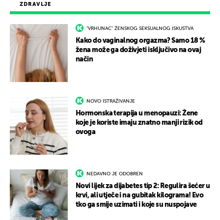
ZDRAVLJE
"VRHUNAC" ŽENSKOG SEKSUALNOG ISKUSTVA
Kako do vaginalnog orgazma? Samo 18 %
žena može ga doživjeti isključivo na ovaj
način
NOVO ISTRAŽIVANJE
Hormonska terapija u menopauzi: Žene
koje je koriste imaju znatno manji rizik od
ovoga
NEDAVNO JE ODOBREN
Novi lijek za dijabetes tip 2: Regulira šećer u
krvi, ali utječe i na gubitak kilograma! Evo
tko ga smije uzimati i koje su nuspojave