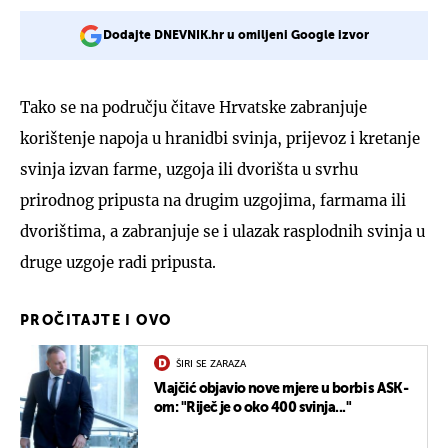
Dodajte DNEVNIK.hr u omiljeni Google izvor
Tako se na području čitave Hrvatske zabranjuje
korištenje napoja u hranidbi svinja, prijevoz i kretanje
svinja izvan farme, uzgoja ili dvorišta u svrhu
prirodnog pripusta na drugim uzgojima, farmama ili
dvorištima, a zabranjuje se i ulazak rasplodnih svinja u
druge uzgoje radi pripusta.
PROČITAJTE I OVO
ŠIRI SE ZARAZA
Vlajčić objavio nove mjere u borbi s ASK-
om: "Riječ je o oko 400 svinja..."