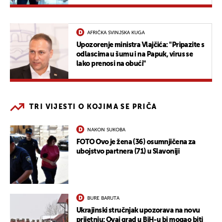
AFRIČKA SVINJSKA KUGA
Upozorenje ministra Vlajčića: "Pripazite s
odlascima u šumu i na Papuk, virus se
lako prenosi na obući"
TRI VIJESTI O KOJIMA SE PRIČA
NAKON SUKOBA
FOTO Ovo je žena (36) osumnjičena za
ubojstvo partnera (71) u Slavoniji
BURE BARUTA
Ukrajinski stručnjak upozorava na novu
prijetnju: Ovaj grad u BiH-u bi mogao biti