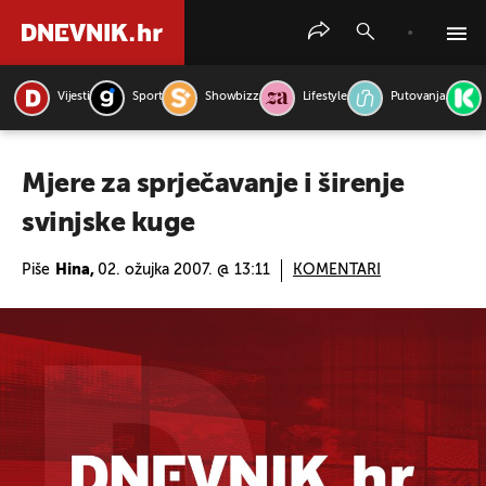
Vijesti
Sport
Showbizz
Lifestyle
Putovanja
PRETRAŽITE VIJESTI
Mjere za sprječavanje i širenje
svinjske kuge
Piše
Hina,
02. ožujka 2007. @ 13:11
KOMENTARI