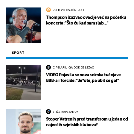
PRED 20 TISUĆA LJUDI
Thompson izazvao ovacije već na početku
koncerta: "Što ću kad sam slab..."
SPORT
CIPELARILI GA DOK JE LEŽAO
VIDEO Pojavila se nova snimka tučnjave
BBB-a i Torcide: "Je*ote, pa ubit će ga!"
STIŽE KAPETANU?
Stoper Vatrenih pred transferom u jedan od
najvećih svjetskih klubova?