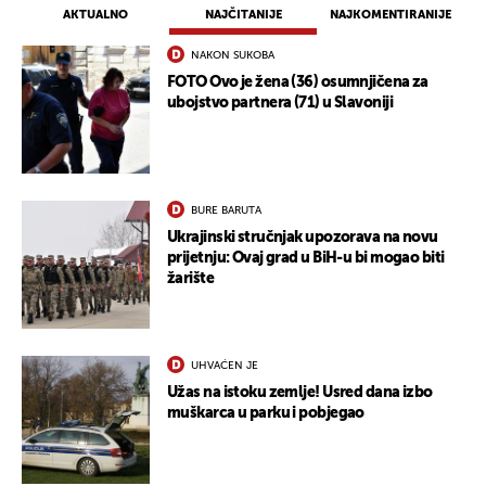
AKTUALNO
NAJČITANIJE
NAJKOMENTIRANIJE
NAKON SUKOBA
FOTO Ovo je žena (36) osumnjičena za
UKLJUČITE NOTIFIKACIJE
ubojstvo partnera (71) u Slavoniji
BURE BARUTA
Ukrajinski stručnjak upozorava na novu
prijetnju: Ovaj grad u BiH-u bi mogao biti
žarište
UHVAĆEN JE
Užas na istoku zemlje! Usred dana izbo
muškarca u parku i pobjegao