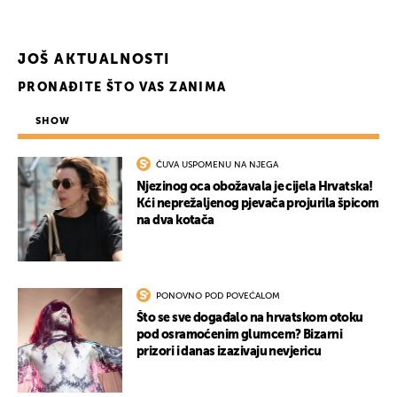
JOŠ AKTUALNOSTI
PRONAĐITE ŠTO VAS ZANIMA
SHOW
ČUVA USPOMENU NA NJEGA
Njezinog oca obožavala je cijela Hrvatska!
Kći neprežaljenog pjevača projurila špicom
na dva kotača
PONOVNO POD POVEĆALOM
Što se sve događalo na hrvatskom otoku
pod osramoćenim glumcem? Bizarni
prizori i danas izazivaju nevjericu