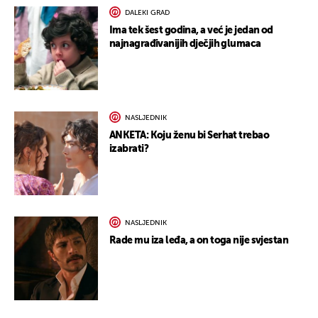
DALEKI GRAD
Ima tek šest godina, a već je jedan od
najnagrađivanijih dječjih glumaca
NASLJEDNIK
ANKETA: Koju ženu bi Serhat trebao
izabrati?
NASLJEDNIK
Rade mu iza leđa, a on toga nije svjestan