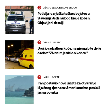
UŽAS U SLAVONSKOM BRODU
Policija razrješila teško ubojstvo u
Slavoniji: Jedan ubod bio je koban.
Objavljeni detalji
DRAMA U RIJECI
Urušio se balkon kuće, na njemu bile dvije
osobe: "Život im je visio o koncu"
IMAJU UVJETE
Iran postavio nove uvjete za otvaranje
ključnog tjesnaca: Amerikancima poslali
jasnu poruku