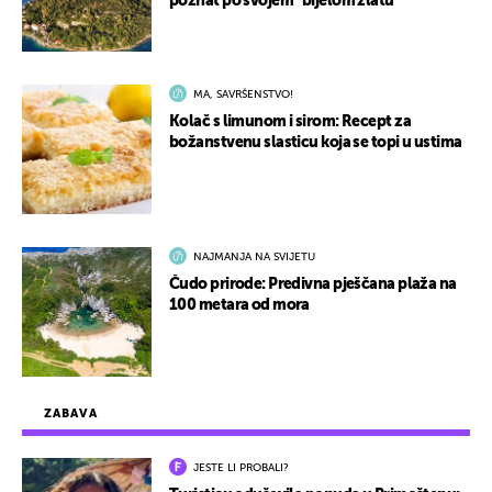
poznat po svojem "bijelom zlatu"
MA, SAVRŠENSTVO!
Kolač s limunom i sirom: Recept za
božanstvenu slasticu koja se topi u ustima
NAJMANJA NA SVIJETU
Čudo prirode: Predivna pješčana plaža na
100 metara od mora
ZABAVA
JESTE LI PROBALI?