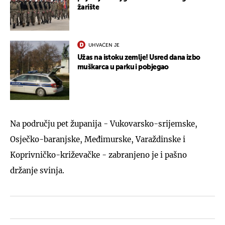
žarište
UHVAĆEN JE
Užas na istoku zemlje! Usred dana izbo
muškarca u parku i pobjegao
Na području pet županija - Vukovarsko-srijemske,
Osječko-baranjske, Međimurske, Varaždinske i
Koprivničko-križevačke - zabranjeno je i pašno
držanje svinja.