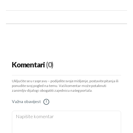
Komentari
(0)
Uključite se u raspravu – podijelite svoje mišljenje, postavite pitanja ili
ponudite svoj pogled na temu. Vaš komentar može potaknuti
zanimljiv dijalog i obogatiti zajednicu našeg portala.
Važna obavijest
!