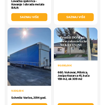
Lovačka sjekirica -
Kovanje i obrada metala
BAJA
SAZNAJ VIŠE
SAZNAJ VIŠE
90.000,00 €
660. Vukovar, Mitnica,
Josipa Kozarca 41, kuća
159 m2, ok 309 m2
9.500,00 €
Schmitz Varios, 2014 god.