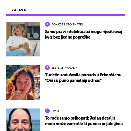
ZABAVA
POKAŽITE ŠTO ZNATE!
Samo pravi intelektualci mogu riješiti ovaj
kviz bez ijedne pogreške
JESTE LI PROBALI?
Turisticu oduševila ponuda u Primoštenu:
"Oni su puno pametniji od nas"
HMM…
To rade samo psihopati: Jedan detalj s
mora može vam otkriti puno o prijateljima