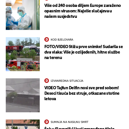
Više od 240 osoba diljem Europe zaraženo
opasnim virusom: Najviše slučajeva u
našem susjedstvu
KOD BJELOVARA
FOTO/VIDEO Stižu prve snimke! Sudarila se
dva vlaka: Više je ozlijeđenih, hitne službe
na terenu
IZVANREDNA SITUACIJA
VIDEO Tajfun Delfin nosi sve pred sobom!
Deseci tisuća bez struje, otkazane stotine
letova
SUMNJA NA NASILNU SMRT