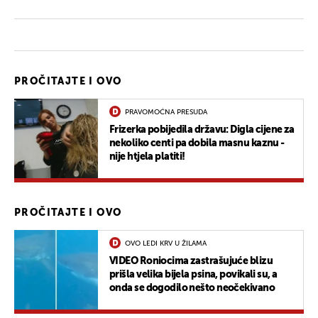
PROČITAJTE I OVO
PRAVOMOĆNA PRESUDA
Frizerka pobijedila državu: Digla cijene za
nekoliko centi pa dobila masnu kaznu -
nije htjela platiti!
PROČITAJTE I OVO
OVO LEDI KRV U ŽILAMA
VIDEO Roniocima zastrašujuće blizu
prišla velika bijela psina, povikali su, a
onda se dogodilo nešto neočekivano