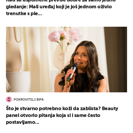
Kad su uspomene previše dobre za samo jedno
gledanje: Mali uređaj koji je još jednom oživio
trenutke s ple...
POKROVITELJ BIPA
Što je stvarno potrebno koži da zablista? Beauty
panel otvorio pitanja koja si i same često
postavljamo...