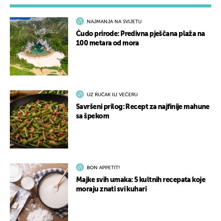
NAJMANJA NA SVIJETU
Čudo prirode: Predivna pješčana plaža na
100 metara od mora
UZ RUČAK ILI VEČERU
Savršeni prilog: Recept za najfinije mahune
sa špekom
BON APPETIT!
Majke svih umaka: 5 kultnih recepata koje
moraju znati svi kuhari