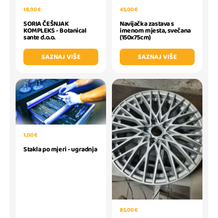
18,90 €
45,00 €
SORIA ČEŠNJAK
Navijačka zastava s
KOMPLEKS - Botanical
imenom mjesta, svečana
sante d.o.o.
(150x75cm)
SAZNAJ VIŠE
SAZNAJ VIŠE
1,00 €
Stakla po mjeri - ugradnja
85,00 €