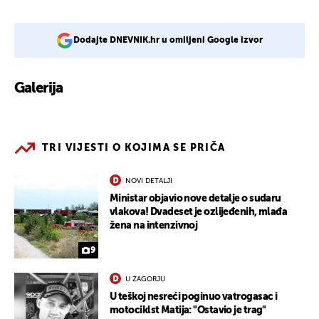
Dodajte DNEVNIK.hr u omiljeni Google izvor
Galerija
2
TRI VIJESTI O KOJIMA SE PRIČA
NOVI DETALJI
Ministar objavio nove detalje o sudaru
vlakova! Dvadeset je ozlijeđenih, mlađa
žena na intenzivnoj
9
U ZAGORJU
U teškoj nesreći poginuo vatrogasac i
motociklst Matija: "Ostavio je trag"