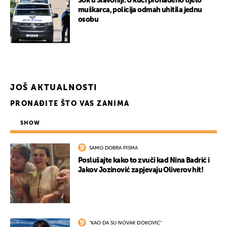
Šok u Slavoniji: U kući pronađeno tijelo
muškarca, policija odmah uhitila jednu
osobu
JOŠ AKTUALNOSTI
PRONAĐITE ŠTO VAS ZANIMA
SHOW
SAMO DOBRA PISMA
Poslušajte kako to zvuči kad Nina Badrić i
Jakov Jozinović zapjevaju Oliverov hit!
"KAO DA SU NOVAK ĐOKOVIĆ"