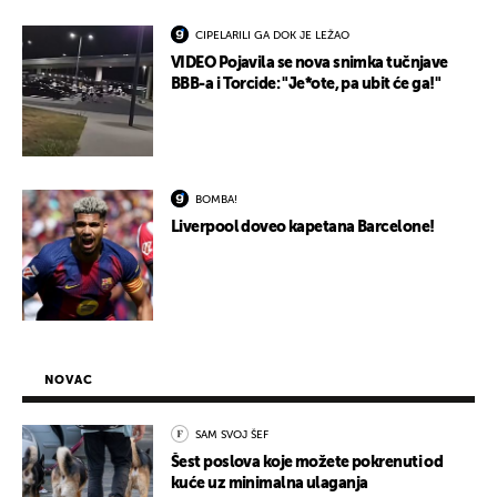
CIPELARILI GA DOK JE LEŽAO
VIDEO Pojavila se nova snimka tučnjave
BBB-a i Torcide: "Je*ote, pa ubit će ga!"
BOMBA!
Liverpool doveo kapetana Barcelone!
NOVAC
SAM SVOJ ŠEF
Šest poslova koje možete pokrenuti od
kuće uz minimalna ulaganja