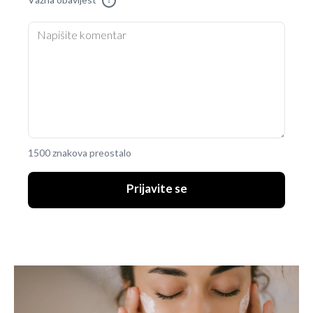
Važna obavijest
!
1500 znakova preostalo
Prijavite se