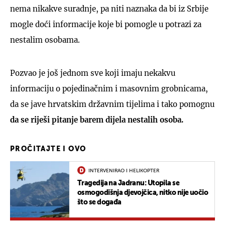
nema nikakve suradnje, pa niti naznaka da bi iz Srbije
mogle doći informacije koje bi pomogle u potrazi za
nestalim osobama.
Pozvao je još jednom sve koji imaju nekakvu
informaciju o pojedinačnim i masovnim grobnicama,
da se jave hrvatskim državnim tijelima i tako pomognu
da se riješi pitanje barem dijela nestalih osoba.
PROČITAJTE I OVO
INTERVENIRAO I HELIKOPTER
Tragedija na Jadranu: Utopila se
osmogodišnja djevojčica, nitko nije uočio
što se događa