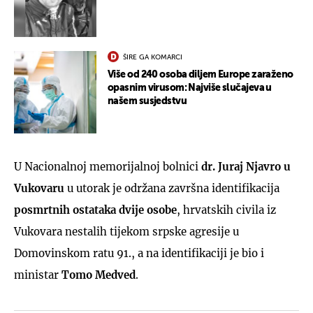
ŠIRE GA KOMARCI
Više od 240 osoba diljem Europe zaraženo
opasnim virusom: Najviše slučajeva u
našem susjedstvu
U Nacionalnoj memorijalnoj bolnici
dr. Juraj Njavro u
Vukovaru
u utorak je održana završna identifikacija
posmrtnih ostataka dvije osobe
, hrvatskih civila iz
Vukovara nestalih tijekom srpske agresije u
Domovinskom ratu 91., a na identifikaciji je bio i
ministar
Tomo Medved
.