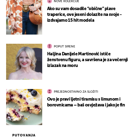
NOVE KOLEKCIJE
Ako su vam dosadile “obične” plave
traperice, ove jeseni dolazite na svoje -
izdvajamo 15 hit modela
POPUT SIRENE
Haljina Danijele Martinović ističe
ženstvenu figuru, a savršena je za večernji
izlazak na moru
PREJEDNOSTAVNO ZA SLOŽITI
Ovo je pravi ljetni tiramisu s limunom i
borovnicama – baš osvježava i jako je fin
PUTOVANJA