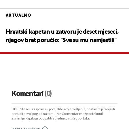
AKTUALNO
Hrvatski kapetan u zatvoru je deset mjeseci,
njegov brat poručio: "Sve su mu namjestili"
Komentari
(0)
Uključite se u raspravu – podijelite svoje mišljenje, postavite pitanja ili
ponudite svoj pogled na temu. Vaš komentar može potaknuti
zanimljiv dijalog i obogatiti zajednicu našeg portala.