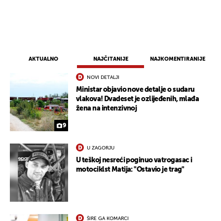
UKLJUČITE NOTIFIKACIJE
AKTUALNO
NAJČITANIJE
NAJKOMENTIRANIJE
NOVI DETALJI
Ministar objavio nove detalje o sudaru
vlakova! Dvadeset je ozlijeđenih, mlađa
žena na intenzivnoj
9
U ZAGORJU
U teškoj nesreći poginuo vatrogasac i
motociklst Matija: "Ostavio je trag"
ŠIRE GA KOMARCI