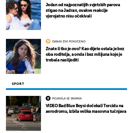
Jedan od najpoznatijih svjetskih parova
stigao na Jadran, ovakve reakcije
vjerojatno nisu očekivali
DANAS ŽIVI POVUČENO
Znate li tko je ovo? Kao dijete ostala je bez
oba roditelja, a onda i bez milijuna koje je
trebala naslijediti
SPORT
POJAVILA SE SNIMKA
VIDEO Bad Blue Boysi dočekali Torcidu na
aerodromu, izbila velika masovna tučnjava