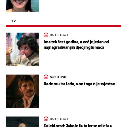
TV
DALEKI GRAD
Ima tek šest godina, a već je jedan od
najnagrađivanijih dječjih glumaca
NASLJEDNIK
Rade mu iza leđa, a on toga nije svjestan
DALEKI GRAD
Daleki grad: Jako je ljuta jer se miješa u