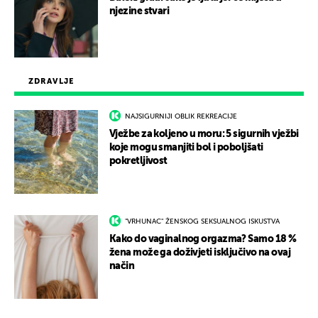
njezine stvari
ZDRAVLJE
NAJSIGURNIJI OBLIK REKREACIJE
Vježbe za koljeno u moru: 5 sigurnih vježbi
koje mogu smanjiti bol i poboljšati
pokretljivost
"VRHUNAC" ŽENSKOG SEKSUALNOG ISKUSTVA
Kako do vaginalnog orgazma? Samo 18 %
žena može ga doživjeti isključivo na ovaj
način