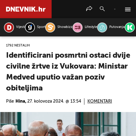
Vijesti
Sport
Showbizz
Lifestyle
Putovanja
PRETRAŽITE VIJESTI
1792 NESTALIH
Identificirani posmrtni ostaci dvije
civilne žrtve iz Vukovara: Ministar
Medved uputio važan poziv
obiteljima
Piše
Hina,
27. kolovoza 2024. @ 13:54
KOMENTARI