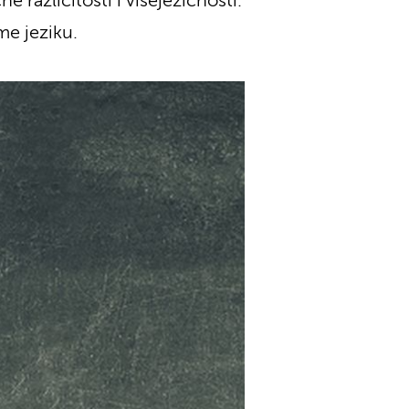
e različitosti i višejezičnosti.
me jeziku.