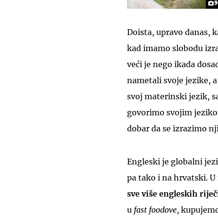
9
Doista, upravo danas, k
kad imamo slobodu izraž
veći je nego ikada dosa
nametali svoje jezike, a 
svoj materinski jezik, s
govorimo svojim jeziko
dobar da se izrazimo nj
Engleski je globalni jez
pa tako i na hrvatski.
sve više engleskih rije
u
fast foodove
, kupujem