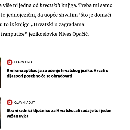
a više ni jedna od
hrvatskih
knjiga. Treba mi samo
esto jednojezični, da uopće shvatim 'što je domaći
i su to iz knjige „Hrvatski u zagradama:
 stranputice“ jezikoslovke Nives Opačić.
LEARN CRO
Kreirana aplikacija za učenje hrvatskog jezika: Hrvati u
dijaspori posebno će se obradovati
GLAVNI ADUT
Strani radnici ključni su za Hrvatsku, ali sada je tu i jedan
važan uvjet