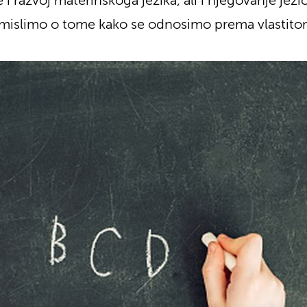
 razvoj materinskoga jezika, ali i njegovanje jezičn
romislimo o tome kako se odnosimo prema vlastito