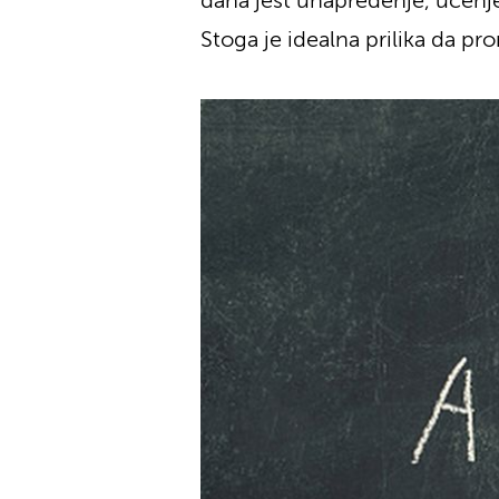
dana jest unapređenje, učenje i
Stoga je idealna prilika da p