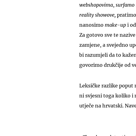
webshopovima
,
surfamo
reality showove,
pratim
nanosimo
make-up
i o
Za gotovo sve te naziv
zamjene, a svejedno up
bi razumjeli da to kaže
govorimo drukčije od v
Leksičke razlike poput 
ni svjesni toga koliko 
utječe na hrvatski. Nav