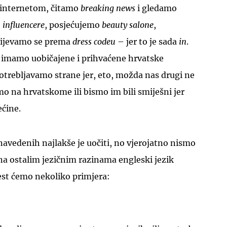
internetom, čitamo
breaking news
i gledamo
o
influencere
, posjećujemo
beauty salone
,
dijevamo se prema
dress codeu
– jer to je sada
in
.
e imamo uobičajene i prihvaćene hrvatske
otrebljavamo strane jer, eto, možda nas drugi ne
mo na hrvatskome ili bismo im bili smiješni jer
ećine.
navedenih najlakše je uočiti, no vjerojatno nismo
i na ostalim jezičnim razinama engleski jezik
est ćemo nekoliko primjera: