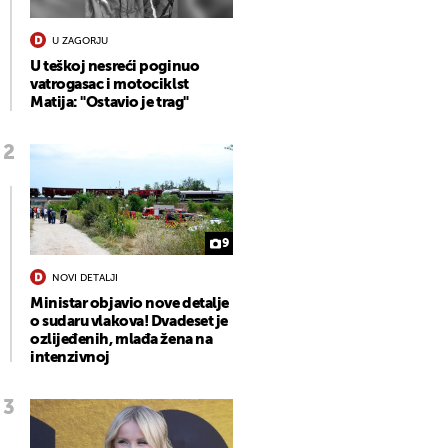
U ZAGORJU
U teškoj nesreći poginuo
vatrogasac i motociklst
Matija: "Ostavio je trag"
9
NOVI DETALJI
Ministar objavio nove detalje
o sudaru vlakova! Dvadeset je
ozlijeđenih, mlađa žena na
intenzivnoj