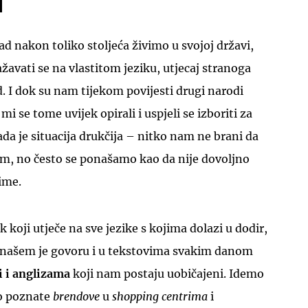
ad nakon toliko stoljeća živimo u svojoj državi,
avati se na vlastitom jeziku, utjecaj stranoga
d. I dok su nam tijekom povijesti drugi narodi
mi se tome uvijek opirali i uspjeli se izboriti za
UKLJUČITE NOTIFIKACIJE
ada je situacija drukčija – nitko nam ne brani da
m, no često se ponašamo kao da nije dovoljno
ime.
ik koji utječe na sve jezike s kojima dolazi u dodir,
 U našem je govoru i u tekstovima svakim danom
či i anglizama
koji nam postaju uobičajeni. Idemo
o poznate
brendove
u
shopping centrima
i