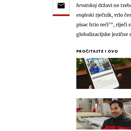
hrvatskoj
državi ne treb
engleski
rječnik, vrlo č
pisac htio reći'“, riječ
globalizacijske jezične
PROČITAJTE I OVO