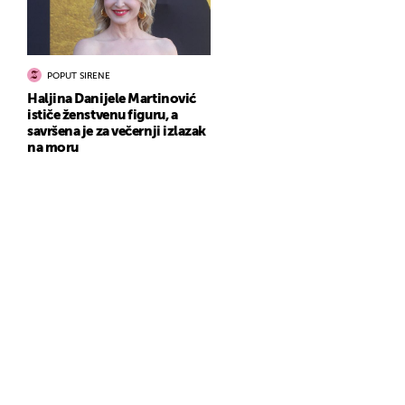
POPUT SIRENE
Haljina Danijele Martinović
ističe ženstvenu figuru, a
savršena je za večernji izlazak
na moru