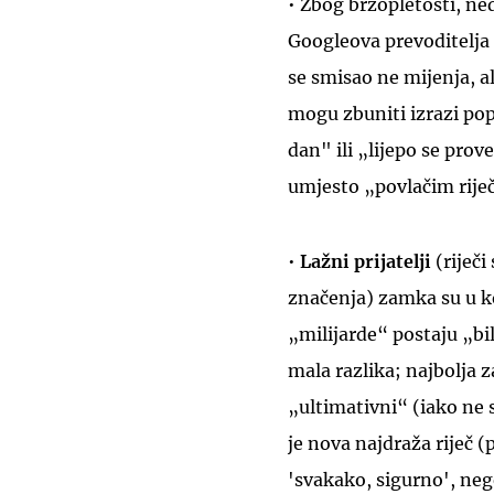
• Zbog brzopletosti, ne
Googleova prevoditelja 
se smisao ne mijenja, ali
mogu zbuniti izrazi po
dan" ili „lijepo se prov
umjesto „povlačim rije
•
Lažni prijatelji
(riječi
značenja) zamka su u 
„milijarde“ postaju „bil
mala razlika; najbolja 
„ultimativni“ (iako ne
je nova najdraža riječ 
'svakako, sigurno', ne