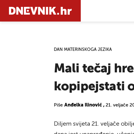
PRETRAŽIT
DAN MATERINSKOGA JEZIKA
Mali tečaj hre
kopipejstati 
Piše
Anđelka Ilinović ,
21. veljače 2
Diljem svijeta 21. veljače ob