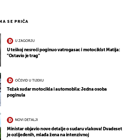
IMA SE PRIČA
U ZAGORJU
U teškoj nesreći poginuo vatrogasac i motociklst Matija:
"Ostavio je trag"
OČEVID U TIJEKU
Težak sudar motocikla i automobila: Jedna osoba
poginula
NOVI DETALJI
Ministar objavio nove detalje o sudaru vlakova! Dvadeset
je ozlijeđenih, mlađa žena na intenzivnoj