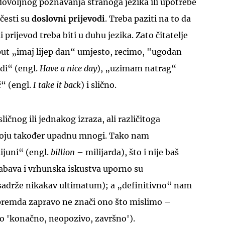
dovoljnog poznavanja stranoga jezika ili upotrebe
česti su
doslovni prijevodi
. Treba paziti na to da
 prijevod treba biti u duhu jezika. Zato čitatelje
put „imaj lijep dan“ umjesto, recimo, "ugodan
edi“ (engl.
Have a nice day
), „uzimam natrag“
č“ (engl.
I take it back
) i slično.
 sličnog ili jednakog izraza, ali različitoga
koju također upadnu mnogi. Tako nam
ijuni“ (engl.
billion
– milijarda), što i nije baš
zabava i vrhunska iskustva uporno su
 sadrže nikakav ultimatum); a „definitivno“ nam
(premda zapravo ne znači ono što mislimo –
go 'konačno, neopozivo, završno').