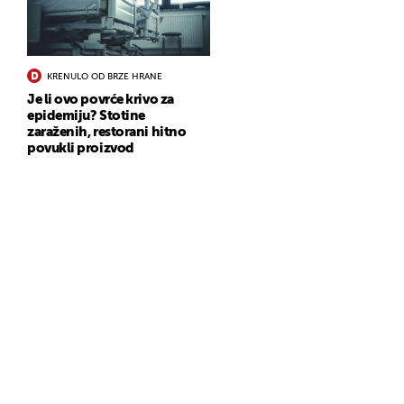
KRENULO OD BRZE HRANE
Je li ovo povrće krivo za
epidemiju? Stotine
zaraženih, restorani hitno
povukli proizvod