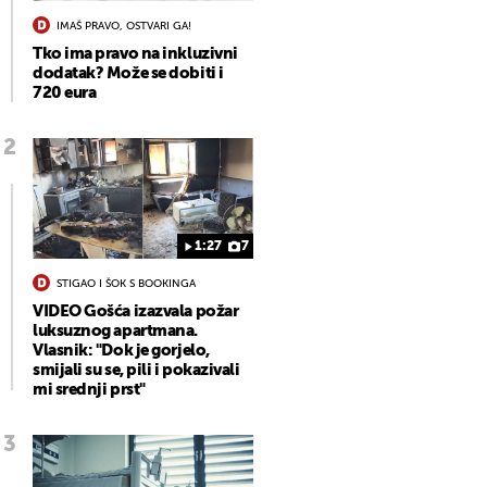
IMAŠ PRAVO, OSTVARI GA!
Tko ima pravo na inkluzivni
dodatak? Može se dobiti i
720 eura
1:27
7
STIGAO I ŠOK S BOOKINGA
VIDEO Gošća izazvala požar
luksuznog apartmana.
Vlasnik: "Dok je gorjelo,
smijali su se, pili i pokazivali
mi srednji prst"