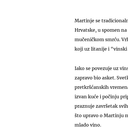
Martinje se tradicional
Hrvatske, u spomen na bi
mučeničkom smrću. Vrh
koji uz litanije i "vins
Iako se povezuje uz vin
zapravo bio asket. Svet
pretkršćanskih vremena
izvan kuće i počinju pr
praznuje završetak svih
što upravo o Martinju 
mlado vino.