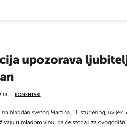
E VIJESTI
cija upozorava ljubitel
lan
2:13
KOMENTARI
 na blagdan svetog Martina, 11. studenog, uvijek j
živaju u mladom vinu, pa će stoga i za ovogodišnj