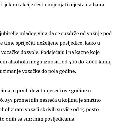
tijekom akcije često mijenjati mjesta nadzora
jubitelje mladog vina da se suzdrže od vožnje pod
e time spriječiti neželjene posljedice, kako u
UKLJUČITE NOTIFIKACIJE
 vozačke dozvole. Podsjećaju i na kazne koje
jem alkohola mogu iznositi od 500 do 3.000 kuna,
uzimanje vozačke do pola godine.
cima, u prvih devet mjeseci ove godine u
46.057 prometnih nesreća u kojima je smrtno
holizirani vozači skrivili su više od 15 posto
sto onih sa smrtnim posljedicama.