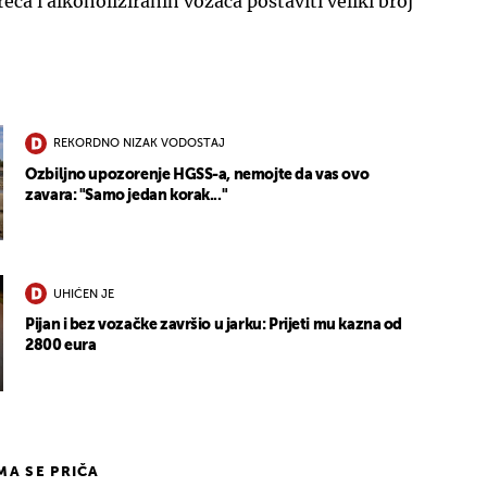
reća i alkoholiziranih vozača postaviti veliki broj
REKORDNO NIZAK VODOSTAJ
Ozbiljno upozorenje HGSS-a, nemojte da vas ovo
zavara: "Samo jedan korak..."
UHIĆEN JE
Pijan i bez vozačke završio u jarku: Prijeti mu kazna od
2800 eura
IMA SE PRIČA