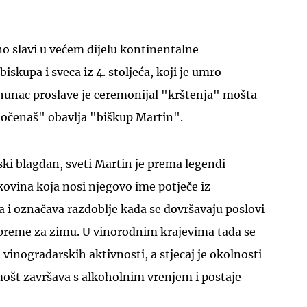
no slavi u većem dijelu kontinentalne
skupa i sveca iz 4. stoljeća, koji je umro
unac proslave je ceremonijal "krštenja" mošta
ki očenaš" obavlja "biškup Martin".
ski blagdan, sveti Martin je prema legendi
kovina koja nosi njegovo ime potječe iz
 i označava razdoblje kada se dovršavaju poslovi
ipreme za zimu. U vinorodnim krajevima tada se
 vinogradarskih aktivnosti, a stjecaj je okolnosti
mošt završava s alkoholnim vrenjem i postaje