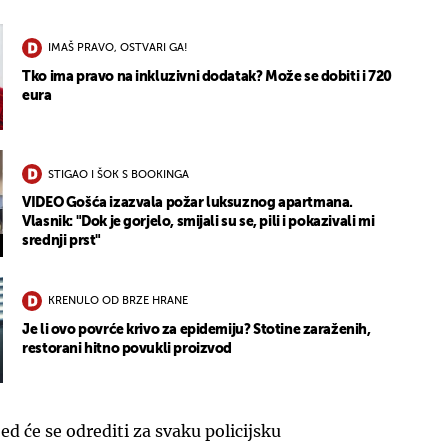
IMAŠ PRAVO, OSTVARI GA!
Tko ima pravo na inkluzivni dodatak? Može se dobiti i 720
eura
STIGAO I ŠOK S BOOKINGA
VIDEO Gošća izazvala požar luksuznog apartmana.
Vlasnik: "Dok je gorjelo, smijali su se, pili i pokazivali mi
srednji prst"
KRENULO OD BRZE HRANE
Je li ovo povrće krivo za epidemiju? Stotine zaraženih,
restorani hitno povukli proizvod
ed će se odrediti za svaku policijsku