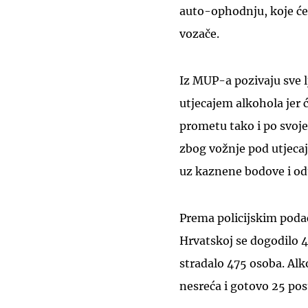
auto-ophodnju, koje će 
vozače.
Iz MUP-a pozivaju sve l
utjecajem alkohola jer ć
prometu tako i po svoje
zbog vožnje pod utjeca
uz kaznene bodove i od
Prema policijskim poda
Hrvatskoj se dogodilo 
stradalo 475 osoba. Alko
nesreća i gotovo 25 po