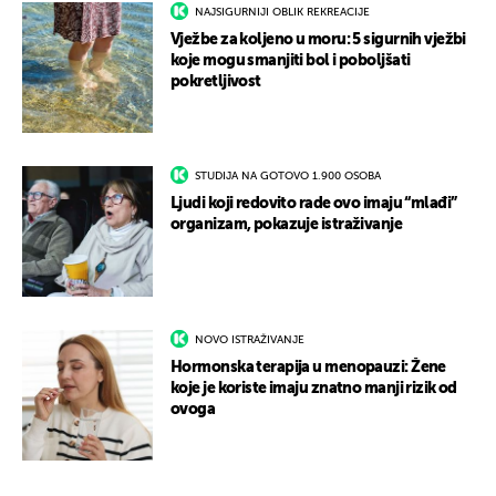
NAJSIGURNIJI OBLIK REKREACIJE
Vježbe za koljeno u moru: 5 sigurnih vježbi
koje mogu smanjiti bol i poboljšati
pokretljivost
STUDIJA NA GOTOVO 1.900 OSOBA
Ljudi koji redovito rade ovo imaju “mlađi”
organizam, pokazuje istraživanje
NOVO ISTRAŽIVANJE
Hormonska terapija u menopauzi: Žene
koje je koriste imaju znatno manji rizik od
ovoga