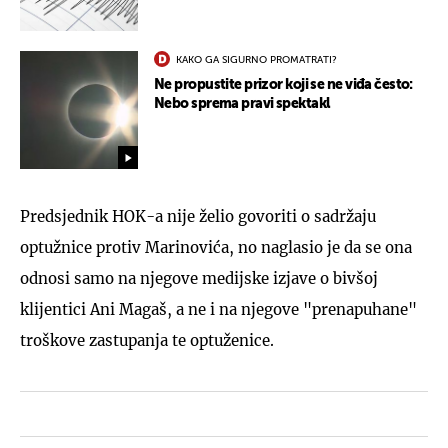
KAKO GA SIGURNO PROMATRATI?
Ne propustite prizor koji se ne viđa često:
Nebo sprema pravi spektakl
Predsjednik HOK-a nije želio govoriti o sadržaju
optužnice protiv Marinovića, no naglasio je da se ona
odnosi samo na njegove medijske izjave o bivšoj
klijentici Ani Magaš, a ne i na njegove "prenapuhane"
troškove zastupanja te optuženice.