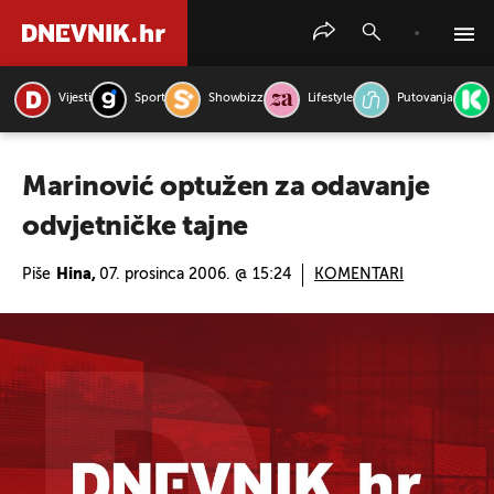
Vijesti
Sport
Showbizz
Lifestyle
Putovanja
PRETRAŽITE VIJESTI
Marinović optužen za odavanje
odvjetničke tajne
Piše
Hina,
07. prosinca 2006. @ 15:24
KOMENTARI