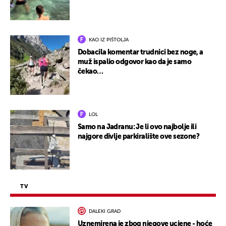
KAO IZ PIŠTOLJA
Dobacila komentar trudnici bez noge, a
muž ispalio odgovor kao da je samo
čekao…
LOL
Samo na Jadranu: Je li ovo najbolje ili
najgore divlje parkiralište ove sezone?
TV
DALEKI GRAD
Uznemirena je zbog njegove ucjene - hoće