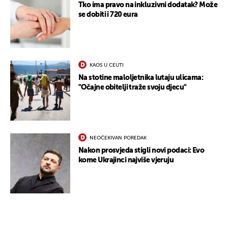
Tko ima pravo na inkluzivni dodatak? Može
se dobiti i 720 eura
KAOS U CEUTI
Na stotine maloljetnika lutaju ulicama:
"Očajne obitelji traže svoju djecu"
NEOČEKIVAN POREDAK
Nakon prosvjeda stigli novi podaci: Evo
kome Ukrajinci najviše vjeruju