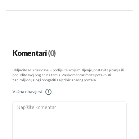
Komentari
(0)
Uključite se u raspravu – podijelite svoje mišljenje, postavite pitanja ili
ponudite svoj pogled na temu. Vaš komentar može potaknuti
zanimljiv dijalog i obogatiti zajednicu našeg portala.
Važna obavijest
!