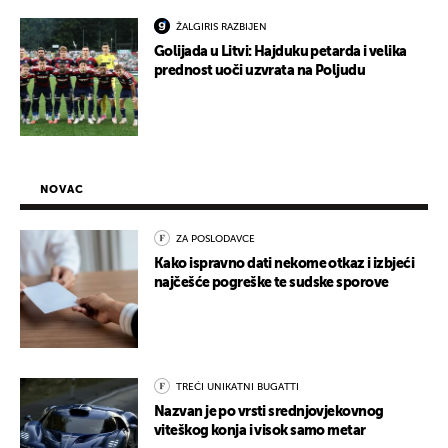
ŽALGIRIS RAZBIJEN
Golijada u Litvi: Hajduku petarda i velika
prednost uoči uzvrata na Poljudu
NOVAC
ZA POSLODAVCE
Kako ispravno dati nekome otkaz i izbjeći
najčešće pogreške te sudske sporove
TREĆI UNIKATNI BUGATTI
Nazvan je po vrsti srednjovjekovnog
viteškog konja i visok samo metar