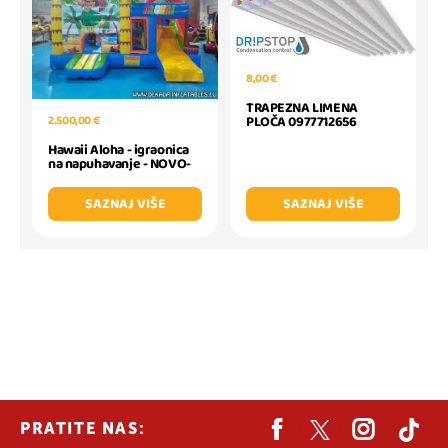
8,00 €
TRAPEZNA LIMENA
2.500,00 €
PLOČA 0977712656
Hawaii Aloha - igraonica
na napuhavanje - NOVO-
SAZNAJ VIŠE
SAZNAJ VIŠE
PRATITE NAS: