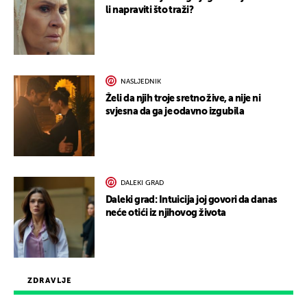
li napraviti što traži?
NASLJEDNIK
Želi da njih troje sretno žive, a nije ni
svjesna da ga je odavno izgubila
DALEKI GRAD
Daleki grad: Intuicija joj govori da danas
neće otići iz njihovog života
ZDRAVLJE