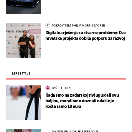
POKROVITELJ PHILIP MORRIS ZAGREB
Digitalna rješenja za stvarne probleme: Dva
hrvatska projekta dobila potporu za razvoj
LIFESTYLE
BAŠ EFEKTNA
Kada smo na zadarskoj rivi ugledali ovu
haljinu, morali smo doznati odakle je –
košta samo 18 eura
NAJSIGURNIJI OBLIK REKREACIJE