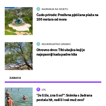
NAJMANJA NA SVIJETU
Čudo prirode: Predivna pješčana plaža na
100 metara od mora
NEVJEROJATNO OPASNO
Otrovno drvo: Tihi ubojica koji je
najopasniji kada padne kiša
ZABAVA
LOL
"Je li živ, zna li se?": Snimka s Jadrana
postala hit, radi li i vaš muž ovo?