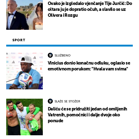
Ovako je izgledalo vjenčanje Tije Jurčić: Do
oltara ju je dopratio očuh, a slavilo se uz
Olivera i Rozgu
SPORT
SLUŽBENO
Vinicius donio konačnu odluku, oglasio se
emotivnom porukom: "Hvala vam svima"
SLAŽE SE STOŽER
Daliću će se pridružiti jedan od omiljenih
Vatrenih, pomoćnici i dalje dvoje oko
ponude