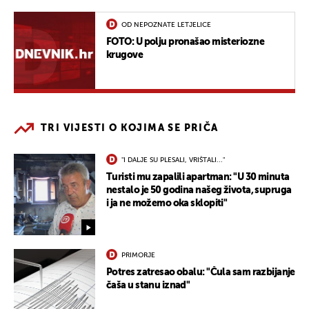
OD NEPOZNATE LETJELICE
FOTO: U polju pronašao misteriozne
krugove
TRI VIJESTI O KOJIMA SE PRIČA
"I DALJE SU PLESALI, VRIŠTALI..."
Turisti mu zapalili apartman: "U 30 minuta
nestalo je 50 godina našeg života, supruga
i ja ne možemo oka sklopiti"
PRIMORJE
Potres zatresao obalu: "Čula sam razbijanje
čaša u stanu iznad"