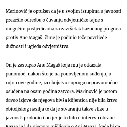
Marinović je optužen da je u svojim istupima u javnosti
prekršio odredbu o čuvanju odvjetničke tajne s
mogućim posljedicama za završetak kaznenog progona
protiv Ane Magaš, čime je počinio teže povrijede
dužnosti i ugleda odvjetništva.
On je zastupao Anu Magaš koja mu je otkazala
punomoć, nakon što je na ponovljenom suđenju, u
rujnu ove godine, za ubojstvo supruga nepravomoćno
osuđena na osam godina zatvora. Marinović je potom
davao izjave da njegova bivša klijentica nije bila žrtva
obiteljskog nasilja te da je stvaranju takve slike u
javnosti pridonio i on jer je to bilo u interesu obrane.
Kazao je i da njegovo mišljenje o Ani Magaš, kada bi ga