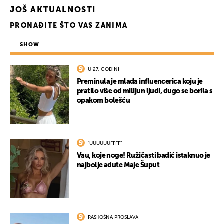
JOŠ AKTUALNOSTI
PRONAĐITE ŠTO VAS ZANIMA
SHOW
U 27. GODINI
Preminula je mlada influencerica koju je
pratilo više od milijun ljudi, dugo se borila s
opakom bolešću
"UUUUUUFFFF"
Vau, koje noge! Ružičasti badić istaknuo je
najbolje adute Maje Šuput
RASKOŠNA PROSLAVA