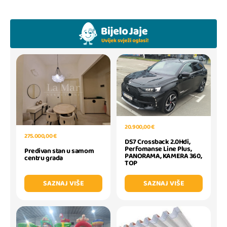
20.900,00 €
275.000,00 €
DS7 Crossback 2.0Hdi,
Perfomanse Line Plus,
Predivan stan u samom
PANORAMA, KAMERA 360,
centru grada
TOP
SAZNAJ VIŠE
SAZNAJ VIŠE