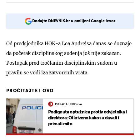
Dodajte DNEVNIK.hr u omiljeni Google izvor
Od predsjednika HOK-a Lea Andreisa danas se doznaje
da početak disciplinskog suđenja još nije zakazan.
Postupak pred tročlanim disciplinskim sudom u
pravilu se vodi iza zatvorenih vrata.
PROČITAJTE I OVO
ISTRAGA USKOK-A
Podignuta optužnica protiv odvjetnika i
direktora: Otkriveno kako su davali i
primali mito