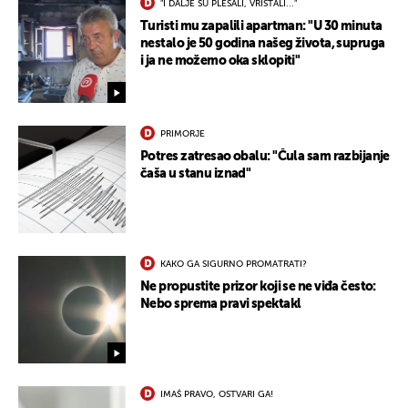
"I DALJE SU PLESALI, VRIŠTALI..."
Turisti mu zapalili apartman: "U 30 minuta
nestalo je 50 godina našeg života, supruga
i ja ne možemo oka sklopiti"
PRIMORJE
Potres zatresao obalu: "Čula sam razbijanje
UKLJUČITE NOTIFIKACIJE
čaša u stanu iznad"
KAKO GA SIGURNO PROMATRATI?
Ne propustite prizor koji se ne viđa često:
Nebo sprema pravi spektakl
IMAŠ PRAVO, OSTVARI GA!