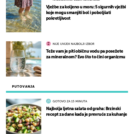
Vježbe za koljeno u moru: 5 sigurnih vježbi
koje mogu smanjiti bol i poboljšati
pokretljivost
NIJE UVIJEK NAJBOLJI IZBOR
Teže vam je piti običnu vodu pa posežete
za mineralnom? Evo što to čini organizmu
PUTOVANJA
GOTOVO ZA 15 MINUTA
Najbolja ljetna salata od graha: Brzinski
recept za dane kada je prevruće za kuhanje