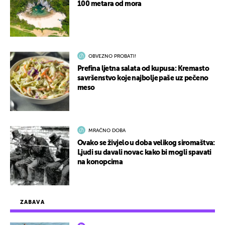
100 metara od mora
OBVEZNO PROBATI!
Prefina ljetna salata od kupusa: Kremasto
savršenstvo koje najbolje paše uz pečeno
meso
MRAČNO DOBA
Ovako se živjelo u doba velikog siromaštva:
Ljudi su davali novac kako bi mogli spavati
na konopcima
ZABAVA