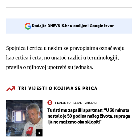
Dodajte DNEVNIK.hr u omiljeni Google izvor
Spojnica i crtica u nekim se pravopisima označavaju
kao crtica i crta, no unatoč razlici u terminologiji,
pravila o njihovoj upotrebi su jednaka.
TRI VIJESTI O KOJIMA SE PRIČA
"I DALJE SU PLESALI, VRIŠTALI..."
Turisti mu zapalili apartman: "U 30 minuta
nestalo je 50 godina našeg života, supruga
i ja ne možemo oka sklopiti"