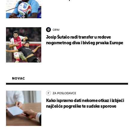
OPA!
Josip Šutalo radi transfer u redove
nogometnog diva i bivšeg prvaka Europe
NOVAC
ZA POSLODAVCE
Kako ispravno dati nekome otkaz i izbjeći
najčešće pogreške te sudske sporove