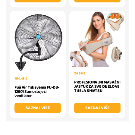
24,99 €
184,48 €
PROFESIONALNI MASAŽNI
JASTUK ZA SVE DIJELOVE
Fuji Air Takayama FU-DB-
TIJELA SHIATSU
12601 Samostojeći
ventilator
SAZNAJ VIŠE
SAZNAJ VIŠE