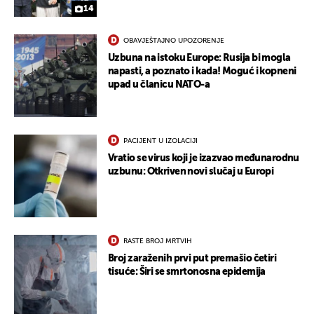
14
OBAVJEŠTAJNO UPOZORENJE
Uzbuna na istoku Europe: Rusija bi mogla
napasti, a poznato i kada! Moguć i kopneni
upad u članicu NATO-a
PACIJENT U IZOLACIJI
Vratio se virus koji je izazvao međunarodnu
uzbunu: Otkriven novi slučaj u Europi
RASTE BROJ MRTVIH
Broj zaraženih prvi put premašio četiri
tisuće: Širi se smrtonosna epidemija