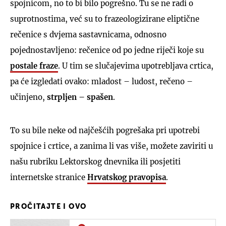
spojnicom, no to bi bilo pogrešno. Tu se ne radi o
suprotnostima, već su to frazeologizirane eliptične
rečenice s dvjema sastavnicama, odnosno
pojednostavljeno: rečenice od po jedne riječi koje su
postale fraze
. U tim se slučajevima upotrebljava crtica,
pa će izgledati ovako: mladost – ludost, rečeno –
učinjeno,
strpljen – spašen
.
To su bile neke od najčešćih pogrešaka pri upotrebi
spojnice i crtice, a zanima li vas više, možete zaviriti u
našu rubriku Lektorskog dnevnika ili posjetiti
internetske stranice
Hrvatskog pravopisa
.
PROČITAJTE I OVO