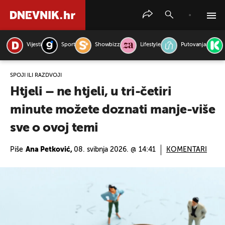
Vijesti
Sport
Showbizz
Lifestyle
Putovanja
PRETRAŽITE VIJESTI
SPOJI ILI RAZDVOJI
Htjeli – ne htjeli, u tri-četiri
minute možete doznati manje-više
sve o ovoj temi
Piše
Ana Petković,
08. svibnja 2026. @ 14:41
KOMENTARI