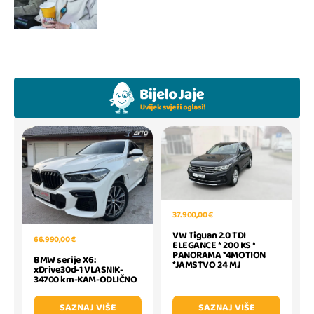
37.900,00 €
VW Tiguan 2.0 TDI
66.990,00 €
ELEGANCE * 200 KS *
PANORAMA *4MOTION
BMW serije X6:
*JAMSTVO 24 MJ
xDrive30d-1 VLASNIK-
34700 km-KAM-ODLIČNO
SAZNAJ VIŠE
SAZNAJ VIŠE