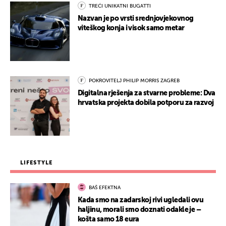
TREĆI UNIKATNI BUGATTI
Nazvan je po vrsti srednjovjekovnog
viteškog konja i visok samo metar
POKROVITELJ PHILIP MORRIS ZAGREB
Digitalna rješenja za stvarne probleme: Dva
hrvatska projekta dobila potporu za razvoj
LIFESTYLE
BAŠ EFEKTNA
Kada smo na zadarskoj rivi ugledali ovu
haljinu, morali smo doznati odakle je –
košta samo 18 eura