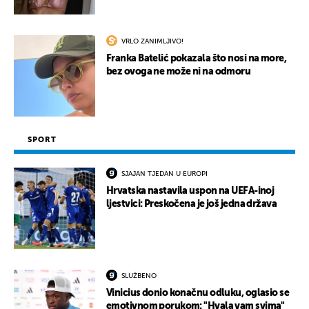
VRLO ZANIMLJIVO!
Franka Batelić pokazala što nosi na more,
bez ovoga ne može ni na odmoru
SPORT
SJAJAN TJEDAN U EUROPI
Hrvatska nastavila uspon na UEFA-inoj
ljestvici: Preskočena je još jedna država
SLUŽBENO
Vinicius donio konačnu odluku, oglasio se
emotivnom porukom: "Hvala vam svima"