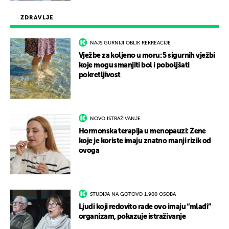
ZDRAVLJE
NAJSIGURNIJI OBLIK REKREACIJE
Vježbe za koljeno u moru: 5 sigurnih vježbi
koje mogu smanjiti bol i poboljšati
pokretljivost
NOVO ISTRAŽIVANJE
Hormonska terapija u menopauzi: Žene
koje je koriste imaju znatno manji rizik od
ovoga
STUDIJA NA GOTOVO 1.900 OSOBA
Ljudi koji redovito rade ovo imaju “mlađi”
organizam, pokazuje istraživanje