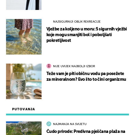
NAJSIGURNIJI OBLIK REKREACIJE
Vježbe za koljeno u moru: 5 sigurnih vježbi
koje mogu smanjiti bol i poboljšati
pokretljivost
NIJE UVIJEK NAJBOLJI IZBOR
Teže vam je piti običnu vodu pa posežete
za mineralnom? Evo što to čini organizmu
PUTOVANJA
NAJMANJA NA SVIJETU
Čudo prirode: Predivna pješčana plaža na