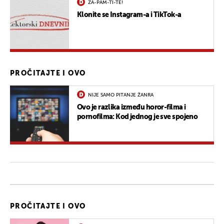
ZA-PAM-TI-TE!
Klonite se Instagram-a i TikTok-a
PROČITAJTE I OVO
NIJE SAMO PITANJE ŽANRA
Ovo je razlika između horor-filma i
pornofilma: Kod jednog je sve spojeno
PROČITAJTE I OVO