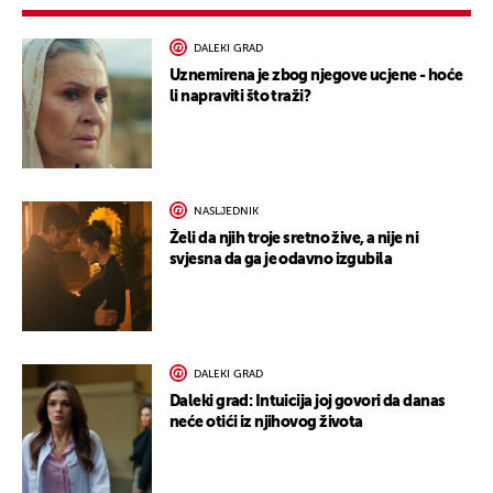
DALEKI GRAD
Uznemirena je zbog njegove ucjene - hoće
li napraviti što traži?
NASLJEDNIK
Želi da njih troje sretno žive, a nije ni
svjesna da ga je odavno izgubila
DALEKI GRAD
Daleki grad: Intuicija joj govori da danas
neće otići iz njihovog života