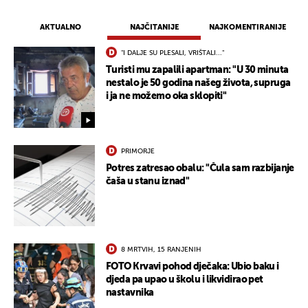
UKLJUČITE NOTIFIKACIJE
AKTUALNO
NAJČITANIJE
NAJKOMENTIRANIJE
"I DALJE SU PLESALI, VRIŠTALI..."
Turisti mu zapalili apartman: "U 30 minuta
nestalo je 50 godina našeg života, supruga
i ja ne možemo oka sklopiti"
PRIMORJE
Potres zatresao obalu: "Čula sam razbijanje
čaša u stanu iznad"
8 MRTVIH, 15 RANJENIH
FOTO Krvavi pohod dječaka: Ubio baku i
djeda pa upao u školu i likvidirao pet
nastavnika