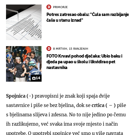
PRIMORJE
Potres zatresao obalu: "Čula sam razbijanje
čaša u stanu iznad"
8 MRTVIH, 15 RANJENIH
FOTO Krvavi pohod dječaka: Ubio baku i
djeda pa upao u školu i likvidirao pet
nastavnika
14
Spojnica (-)
pravopisni je znak koji spaja dvije
sastavnice i piše se bez bjelina, dok se
crtica ( – )
piše
s bjelinama slijeva i zdesna. No to nije jedino po čemu
ih razlikujemo, već svaka ima svoje mjesto i način
upotrebe. O upotrebi spojnice već smo u više navrata