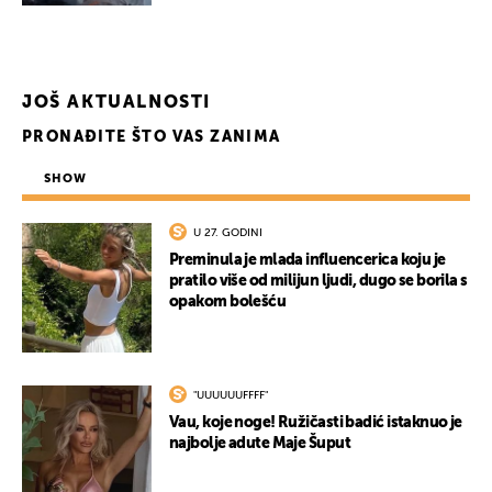
JOŠ AKTUALNOSTI
PRONAĐITE ŠTO VAS ZANIMA
SHOW
U 27. GODINI
Preminula je mlada influencerica koju je
pratilo više od milijun ljudi, dugo se borila s
opakom bolešću
"UUUUUUFFFF"
Vau, koje noge! Ružičasti badić istaknuo je
najbolje adute Maje Šuput