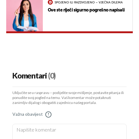
SPOJENO ILI RAZDVOJENO – VJEČNA DILEMA
Ove ste riječi sigurno pogrešno napisali
Komentari
(0)
Uključite se u raspravu – podijelite svoje mišljenje, postavite pitanja ili
ponudite svoj pogled na temu. Vaš komentar može potaknuti
zanimljiv dijalog i obogatiti zajednicu našeg portala.
Važna obavijest
!