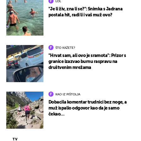
LOL
"Je li živ, zna li se?": Snimka s Jadrana
postala hit, radi li i vaš muž ovo?
ŠTO KAŽETE?
"Hrvat sam, ali ovo je sramota": Prizor s
granice izazvao burnu raspravu na
društvenim mrežama
KAO IZ PIŠTOLJA
Dobacila komentar trudnici bez noge, a
muž ispalio odgovor kao da je samo
čekao…
TV