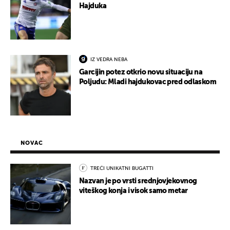
Hajduka
IZ VEDRA NEBA
Garcijin potez otkrio novu situaciju na
Poljudu: Mladi hajdukovac pred odlaskom
NOVAC
TREĆI UNIKATNI BUGATTI
Nazvan je po vrsti srednjovjekovnog
viteškog konja i visok samo metar