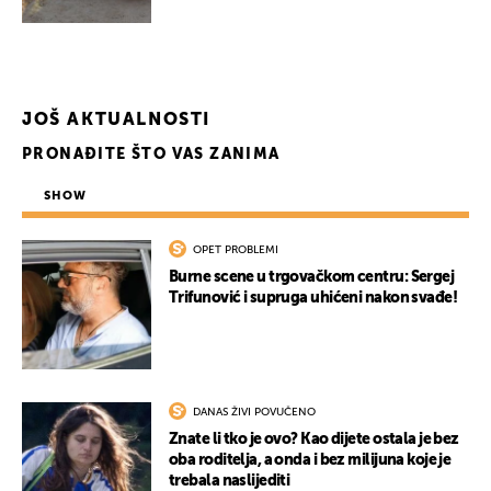
JOŠ AKTUALNOSTI
PRONAĐITE ŠTO VAS ZANIMA
SHOW
OPET PROBLEMI
Burne scene u trgovačkom centru: Sergej
Trifunović i supruga uhićeni nakon svađe!
DANAS ŽIVI POVUČENO
Znate li tko je ovo? Kao dijete ostala je bez
oba roditelja, a onda i bez milijuna koje je
trebala naslijediti