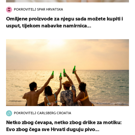
POKROVITELJ SPAR HRVATSKA
Omiljene proizvode za njegu sada možete kupiti i
usput, tijekom nabavke namirnica...
POKROVITELJ CARLSBERG CROATIA
Netko zbog ćevapa, netko zbog drške za motiku:
Evo zbog čega sve Hrvati duguju pivo...