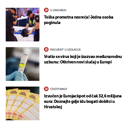
U ZAGORJU
Teška prometna nesreća! Jedna osoba
poginula
PACIJENT U IZOLACIJI
Vratio se virus koji je izazvao međunarodnu
uzbunu: Otkriven novi slučaj u Europi
ČESTITAMO!
Izvučen je Eurojackpot od čak 32,6 milijuna
eura: Doznajte gdje idu bogati dobitci u
Hrvatskoj