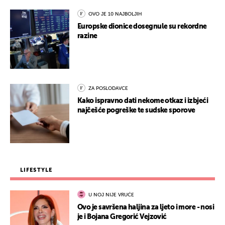
OVO JE 10 NAJBOLJIH
Europske dionice dosegnule su rekordne
razine
ZA POSLODAVCE
Kako ispravno dati nekome otkaz i izbjeći
najčešće pogreške te sudske sporove
LIFESTYLE
U NOJ NIJE VRUĆE
Ovo je savršena haljina za ljeto i more - nosi
je i Bojana Gregorić Vejzović