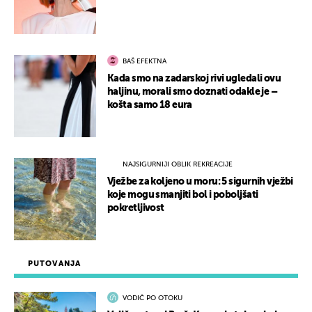
BAŠ EFEKTNA
Kada smo na zadarskoj rivi ugledali ovu
haljinu, morali smo doznati odakle je –
košta samo 18 eura
NAJSIGURNIJI OBLIK REKREACIJE
Vježbe za koljeno u moru: 5 sigurnih vježbi
koje mogu smanjiti bol i poboljšati
pokretljivost
PUTOVANJA
VODIČ PO OTOKU