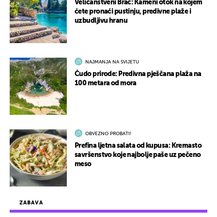
Veličanstveni Brač: Kameni otok na kojem
ćete pronaći pustinju, predivne plaže i
uzbudljivu hranu
NAJMANJA NA SVIJETU
Čudo prirode: Predivna pješčana plaža na
100 metara od mora
OBVEZNO PROBATI!
Prefina ljetna salata od kupusa: Kremasto
savršenstvo koje najbolje paše uz pečeno
meso
ZABAVA