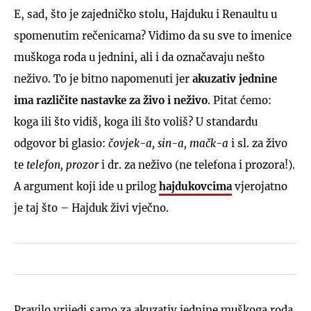
E, sad, što je zajedničko stolu, Hajduku i Renaultu u
spomenutim rečenicama? Vidimo da su sve to imenice
muškoga roda u jednini, ali i da označavaju nešto
neživo. To je bitno napomenuti jer
akuzativ jednine
ima različite nastavke za živo i neživo
. Pitat ćemo:
koga ili što vidiš, koga ili što voliš? U standardu
odgovor bi glasio:
čovjek-a, sin-a, mačk-a
i sl. za živo
te
telefon, prozor
i dr. za neživo (ne telefona i prozora!).
A argument koji ide u prilog
hajdukovcima
vjerojatno
je taj što – Hajduk živi vječno.
Pravilo vrijedi samo za akuzativ jednine muškoga roda,