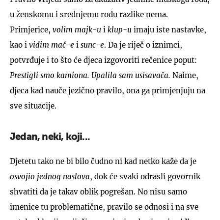
u ženskomu i srednjemu rodu razlike nema.
Primjerice,
volim majk-u
i
klup-u
imaju iste nastavke,
kao i
vidim mač-e
i
sunc-e
. Da je riječ o iznimci,
potvrđuje i to što će djeca izgovoriti rečenice poput:
Prestigli smo kamiona. Upalila sam usisavača.
Naime,
djeca kad nauče jezično pravilo, ona ga primjenjuju na
sve situacije.
Jedan, neki, koji...
Djetetu tako ne bi bilo čudno ni kad netko kaže da je
osvojio jednog naslova
, dok će svaki odrasli govornik
shvatiti da je takav oblik pogrešan. No nisu samo
imenice tu problematične, pravilo se odnosi i na sve