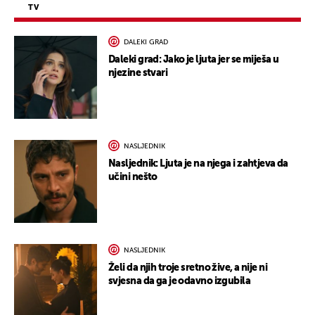
TV
DALEKI GRAD
Daleki grad: Jako je ljuta jer se miješa u
njezine stvari
NASLJEDNIK
Nasljednik: Ljuta je na njega i zahtjeva da
učini nešto
NASLJEDNIK
Želi da njih troje sretno žive, a nije ni
svjesna da ga je odavno izgubila