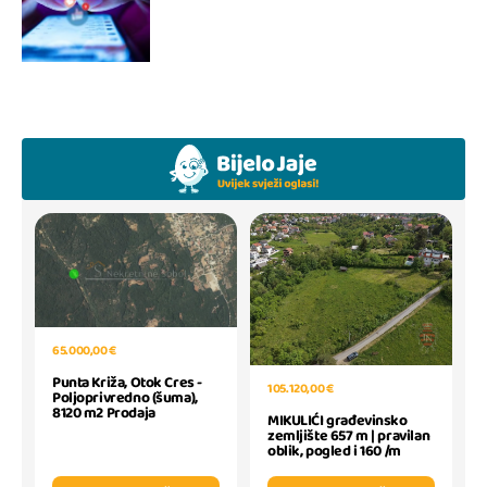
65.000,00 €
Punta Križa, Otok Cres -
105.120,00 €
Poljoprivredno (šuma),
8120 m2 Prodaja
MIKULIĆI građevinsko
zemljište 657 m | pravilan
oblik, pogled i 160 /m