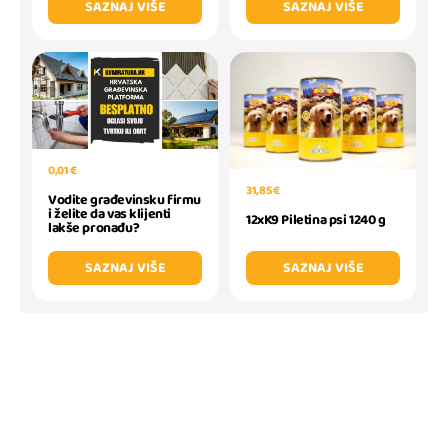
SAZNAJ VIŠE
SAZNAJ VIŠE
0,01 €
31,85 €
Vodite građevinsku firmu
i želite da vas klijenti
12xK9 Piletina psi 1240 g
lakše pronađu?
SAZNAJ VIŠE
SAZNAJ VIŠE