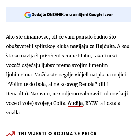
Dodajte DNEVNIK.hr u omiljeni Google izvor
Ako ste dinamovac, bit će vam pomalo čudno što
obožavatelji splitskog kluba
navijaju za Hajduka
. A kao
što su navijači privrženi svome klubu, tako i neki
vozači osjećaju ljubav prema svojim limenim
ljubimcima. Možda ste negdje vidjeli natpis na majici
“Volim te do bola, al ne ko
svog Renola
” (iliti
Renaulta). Naravno, ne smijemo zaboraviti ni one koji
voze (i vole) svojega Golfa,
Audija
, BMW-a i ostala
vozila.
TRI VIJESTI O KOJIMA SE PRIČA