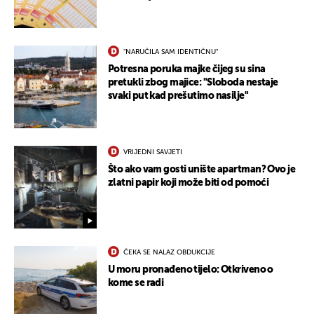
"NARUČILA SAM IDENTIČNU"
Potresna poruka majke čijeg su sina
pretukli zbog majice: "Sloboda nestaje
svaki put kad prešutimo nasilje"
VRIJEDNI SAVJETI
Što ako vam gosti unište apartman? Ovo je
zlatni papir koji može biti od pomoći
ČEKA SE NALAZ OBDUKCIJE
U moru pronađeno tijelo: Otkriveno o
kome se radi