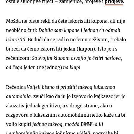
ostale sklonjive riječi – zamjenice, brojeve i
pridjeve
.
Možda ne biste rekli da ćete iskoristiti kupona, ali nije
neobično čuti:
Dobila sam kupone i jednog ću odmah
iskoristiti.
Budući da se radi o nečemu neživom, trebalo
bi reći da ćemo iskoristiti
jedan (kupon)
. Isto je i s
rečenicom:
Sa svojim klubom osvojio je četiri naslova,
od čega jedan
(ne jednog)
na klupi
.
Rečenica
Voljeli bismo si priuštiti takvog luksuznog
automobila.
zvuči kao da ju je izgovorio kajkavac jer je
akuzativ jednak genitivu, a s druge strane, ako u
razgovoru o luksuznim automobilima netko kaže da bi
volio kupiti
jednog takvog, možda BMW-a ili
Lamborghinija kakvog još nismo vidjeli,
pogreška bi