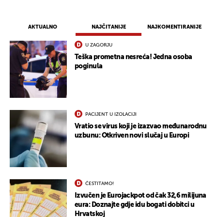
AKTUALNO
NAJČITANIJE
NAJKOMENTIRANIJE
U ZAGORJU
Teška prometna nesreća! Jedna osoba
poginula
UKLJUČITE NOTIFIKACIJE
PACIJENT U IZOLACIJI
Vratio se virus koji je izazvao međunarodnu
uzbunu: Otkriven novi slučaj u Europi
ČESTITAMO!
Izvučen je Eurojackpot od čak 32,6 milijuna
eura: Doznajte gdje idu bogati dobitci u
Hrvatskoj