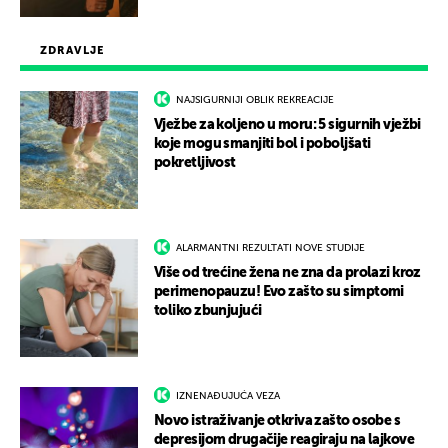
ZDRAVLJE
NAJSIGURNIJI OBLIK REKREACIJE
Vježbe za koljeno u moru: 5 sigurnih vježbi
koje mogu smanjiti bol i poboljšati
pokretljivost
ALARMANTNI REZULTATI NOVE STUDIJE
Više od trećine žena ne zna da prolazi kroz
perimenopauzu! Evo zašto su simptomi
toliko zbunjujući
IZNENAĐUJUĆA VEZA
Novo istraživanje otkriva zašto osobe s
depresijom drugačije reagiraju na lajkove