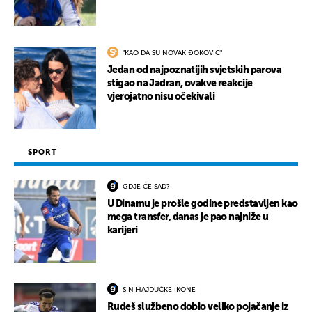
"KAO DA SU NOVAK ĐOKOVIĆ"
Jedan od najpoznatijih svjetskih parova
stigao na Jadran, ovakve reakcije
vjerojatno nisu očekivali
SPORT
GDJE ĆE SAD?
U Dinamu je prošle godine predstavljen kao
mega transfer, danas je pao najniže u
karijeri
SIN HAJDUČKE IKONE
Rudeš službeno dobio veliko pojačanje iz