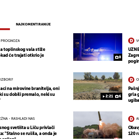
NAJKOMENTIRANIJE
 PROGNOZA
V
 toplinskog vala stiže
UZNEM
kad će trajati otkrio je
Zagre
8
pogi
 IZBORI?
O
aci na mirovine branitelja, oni
Pašnj
i su dobili premalo, neki su
grla 
2:21
6
"
ugiba
ŽNA - RASHLADI NAS
A
snog svetišta u Liču privlači
Obavj
a: "Stalno se rušila, a onda je
120 r