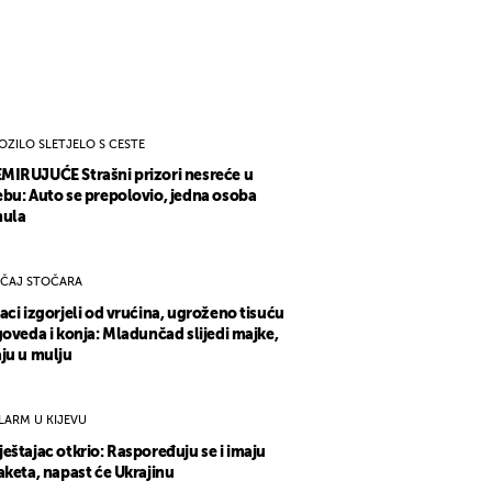
OZILO SLETJELO S CESTE
IRUJUĆE Strašni prizori nesreće u
bu: Auto se prepolovio, jedna osoba
nula
ČAJ STOČARA
aci izgorjeli od vrućina, ugroženo tisuću
goveda i konja: Mladunčad slijedi majke,
ju u mulju
LARM U KIJEVU
eštajac otkrio: Raspoređuju se i imaju
aketa, napast će Ukrajinu