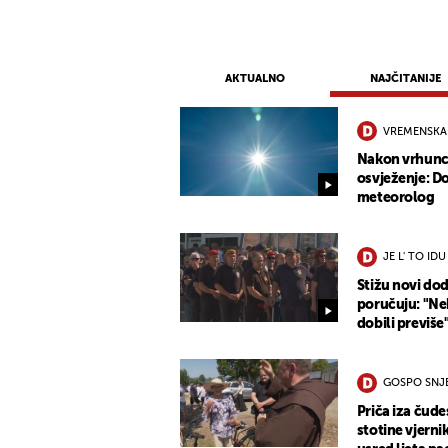
AKTUALNO
NAJČITANIJE
VREMENSKA
Nakon vrhunca
osvježenje: Do
meteorolog
JE L' TO IDU
Stižu novi dod
poručuju: "Nek
dobili previše
GOSPO SNJE
Priča iza čude
stotine vjernik