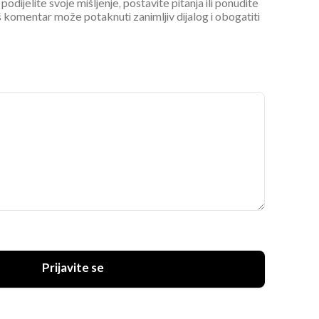
podijelite svoje mišljenje, postavite pitanja ili ponudite
 komentar može potaknuti zanimljiv dijalog i obogatiti
Prijavite se