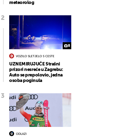
meteorolog
8
VOZILO SLETJELO S CESTE
UZNEMIRUJUĆE Strašni
prizori nesreće u Zagrebu:
Auto se prepolovio, jedna
osoba poginula
ODLAZI