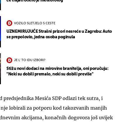
će trajati otkrio je meteorolog
VOZILO SLETJELO S CESTE
UZNEMIRUJUĆE Strašni prizori nesreće u Zagrebu: Auto
se prepolovio, jedna osoba poginula
JE L' TO IDU IZBORI?
Stižu novi dodaci na mirovine branitelja, oni poručuju:
"Neki su dobili premalo, neki su dobili previše"
d predsjednika Mesića SDP odlazi tek sutra, i
o nje lobirali za potporu kod takozvanih manjih
dnevnim akcijama, konačnih dogovora još uvijek