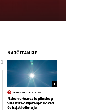
NAJČITANIJE
VREMENSKA PROGNOZA
Nakon vrhunca toplinskog
vala stiže osvježenje: Dokad
će trajati otkrio je