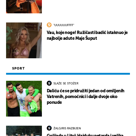
"UUUUUUFFFF"
Vau, koje noge! Ružičasti badić istaknuo je
najbolje adute Maje Šuput
SPORT
SLAŽE SE STOŽER
Daliću će se pridružiti jedan od omiljenih
Vatrenih, pomoćnici i dalje dvoje oko
ponude
ŽALGIRIS RAZBIJEN