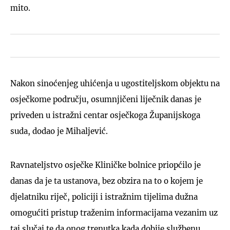
mito.
Nakon sinoćenjeg uhićenja u ugostiteljskom objektu na
osječkome području, osumnjičeni liječnik danas je
priveden u istražni centar osječkoga Županijskoga
suda, dodao je Mihaljević.
Ravnateljstvo osječke Kliničke bolnice priopćilo je
danas da je ta ustanova, bez obzira na to o kojem je
djelatniku riječ, policiji i istražnim tijelima dužna
omogućiti pristup traženim informacijama vezanim uz
taj slučaj te da onog trenutka kada dobije službenu