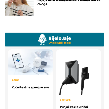
ovoga
1,00 €
Kućni test na apneju u snu
649,00 €
Punjač za električni