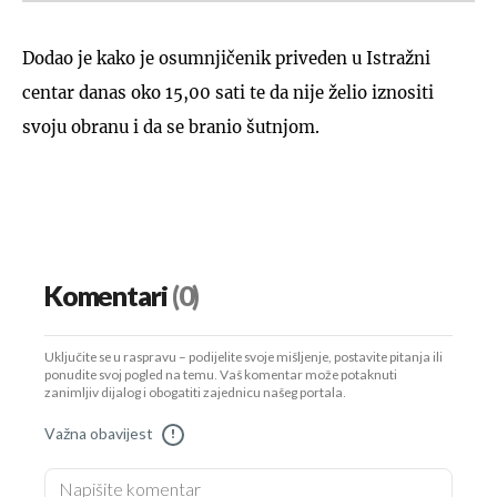
Dodao je kako je osumnjičenik priveden u Istražni
centar danas oko 15,00 sati te da nije želio iznositi
svoju obranu i da se branio šutnjom.
Komentari
(0)
Uključite se u raspravu – podijelite svoje mišljenje, postavite pitanja ili
ponudite svoj pogled na temu. Vaš komentar može potaknuti
zanimljiv dijalog i obogatiti zajednicu našeg portala.
Važna obavijest
!