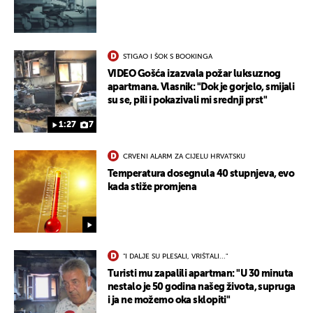
STIGAO I ŠOK S BOOKINGA
VIDEO Gošća izazvala požar luksuznog
apartmana. Vlasnik: "Dok je gorjelo, smijali
su se, pili i pokazivali mi srednji prst"
1:27
7
CRVENI ALARM ZA CIJELU HRVATSKU
Temperatura dosegnula 40 stupnjeva, evo
kada stiže promjena
"I DALJE SU PLESALI, VRIŠTALI..."
Turisti mu zapalili apartman: "U 30 minuta
nestalo je 50 godina našeg života, supruga
i ja ne možemo oka sklopiti"