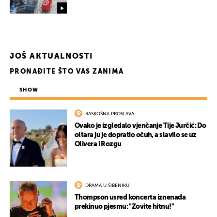
JOŠ AKTUALNOSTI
PRONAĐITE ŠTO VAS ZANIMA
SHOW
RASKOŠNA PROSLAVA
Ovako je izgledalo vjenčanje Tije Jurčić: Do
oltara ju je dopratio očuh, a slavilo se uz
Olivera i Rozgu
DRAMA U ŠIBENIKU
Thompson usred koncerta iznenada
prekinuo pjesmu: "Zovite hitnu!"