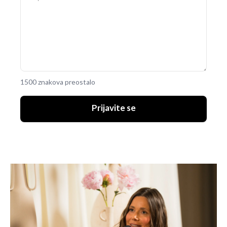
1500 znakova preostalo
Prijavite se