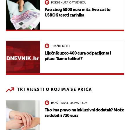
PODIGNUTA OPTUŽNICA
Pao zbog 5000 eura mita: Evo za što
USKOK tereti carinika
TRAŽIO MITO
Liječnik uzeo 400 eura od pacijenta i
pitao: 'Samo toliko?!'
TRI VIJESTI O KOJIMA SE PRIČA
IMAŠ PRAVO, OSTVARI GA!
Tko ima pravo na inkluzivni dodatak? Može
se dobiti i 720 eura