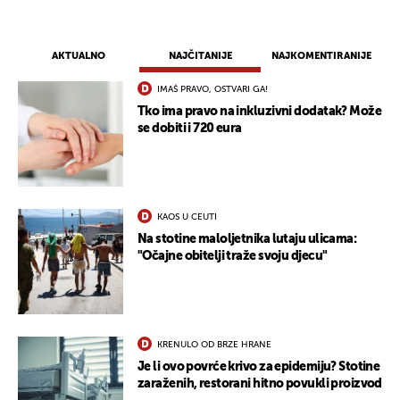
AKTUALNO
NAJČITANIJE
NAJKOMENTIRANIJE
IMAŠ PRAVO, OSTVARI GA!
Tko ima pravo na inkluzivni dodatak? Može
se dobiti i 720 eura
KAOS U CEUTI
Na stotine maloljetnika lutaju ulicama:
"Očajne obitelji traže svoju djecu"
UKLJUČITE NOTIFIKACIJE
KRENULO OD BRZE HRANE
Je li ovo povrće krivo za epidemiju? Stotine
zaraženih, restorani hitno povukli proizvod