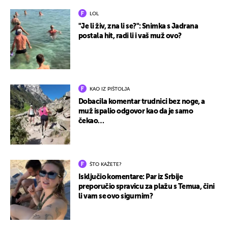
LOL
"Je li živ, zna li se?": Snimka s Jadrana
postala hit, radi li i vaš muž ovo?
KAO IZ PIŠTOLJA
Dobacila komentar trudnici bez noge, a
muž ispalio odgovor kao da je samo
čekao…
ŠTO KAŽETE?
Isključio komentare: Par iz Srbije
preporučio spravicu za plažu s Temua, čini
li vam se ovo sigurnim?