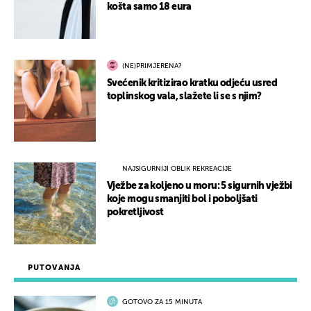
košta samo 18 eura
(NE)PRIMJERENA?
Svećenik kritizirao kratku odjeću usred
toplinskog vala, slažete li se s njim?
NAJSIGURNIJI OBLIK REKREACIJE
Vježbe za koljeno u moru: 5 sigurnih vježbi
koje mogu smanjiti bol i poboljšati
pokretljivost
PUTOVANJA
GOTOVO ZA 15 MINUTA