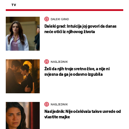
TV
DALEKI GRAD
Daleki grad: Intuicija joj govori da danas
neće otići iz njihovog života
NASLJEDNIK
Želi da njih troje sretno žive, a nije ni
svjesna da ga je odavno izgubila
NASLJEDNIK
Nasljednik: Nije očekivala takve uvrede od
vlastite majke