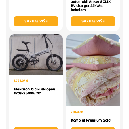
automobil Anker SOLIX
EV charger 22kW s
kabelom
SAZNAJ VIŠE
SAZNAJ VIŠE
1.724,07 €
Električni bicikl sklopivi
brdski 500W 20"
720,00 €
Komplet Premium Gold