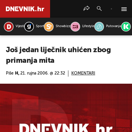
Vijesti
Sport
Showbizz
Lifestyle
Putovanja
PRETRAŽITE VIJESTI
Još jedan liječnik uhićen zbog
primanja mita
Piše
H,
21. rujna 2006. @ 22:32
KOMENTARI