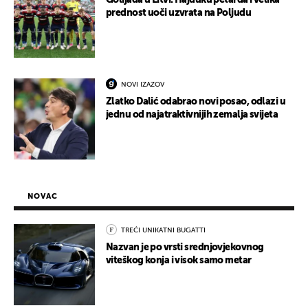
Golijada u Litvi: Hajduku petarda i velika
prednost uoči uzvrata na Poljudu
NOVI IZAZOV
Zlatko Dalić odabrao novi posao, odlazi u
jednu od najatraktivnijih zemalja svijeta
NOVAC
TREĆI UNIKATNI BUGATTI
Nazvan je po vrsti srednjovjekovnog
viteškog konja i visok samo metar