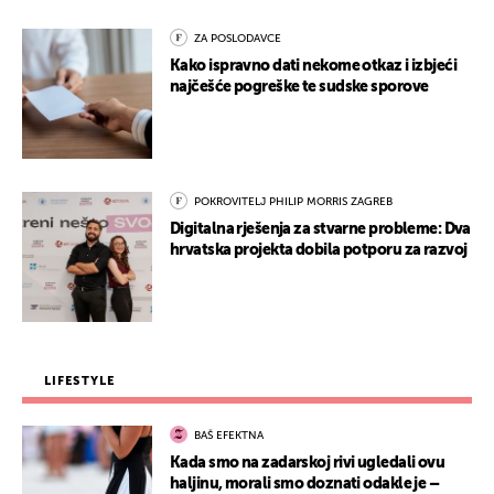
ZA POSLODAVCE
Kako ispravno dati nekome otkaz i izbjeći
najčešće pogreške te sudske sporove
POKROVITELJ PHILIP MORRIS ZAGREB
Digitalna rješenja za stvarne probleme: Dva
hrvatska projekta dobila potporu za razvoj
LIFESTYLE
BAŠ EFEKTNA
Kada smo na zadarskoj rivi ugledali ovu
haljinu, morali smo doznati odakle je –