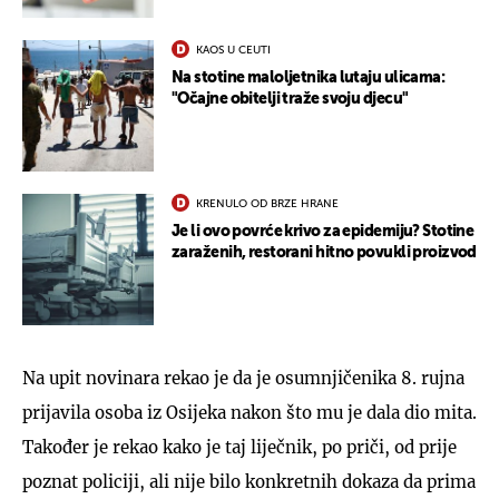
KAOS U CEUTI
Na stotine maloljetnika lutaju ulicama:
"Očajne obitelji traže svoju djecu"
KRENULO OD BRZE HRANE
Je li ovo povrće krivo za epidemiju? Stotine
zaraženih, restorani hitno povukli proizvod
Na upit novinara rekao je da je osumnjičenika 8. rujna
prijavila osoba iz Osijeka nakon što mu je dala dio mita.
Također je rekao kako je taj liječnik, po priči, od prije
poznat policiji, ali nije bilo konkretnih dokaza da prima