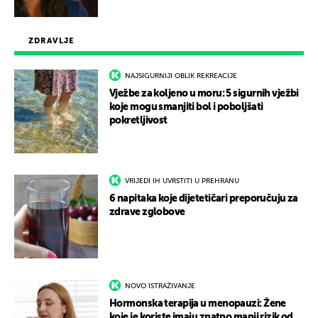
ZDRAVLJE
NAJSIGURNIJI OBLIK REKREACIJE
Vježbe za koljeno u moru: 5 sigurnih vježbi
koje mogu smanjiti bol i poboljšati
pokretljivost
VRIJEDI IH UVRSTITI U PREHRANU
6 napitaka koje dijetetičari preporučuju za
zdrave zglobove
NOVO ISTRAŽIVANJE
Hormonska terapija u menopauzi: Žene
koje je koriste imaju znatno manji rizik od