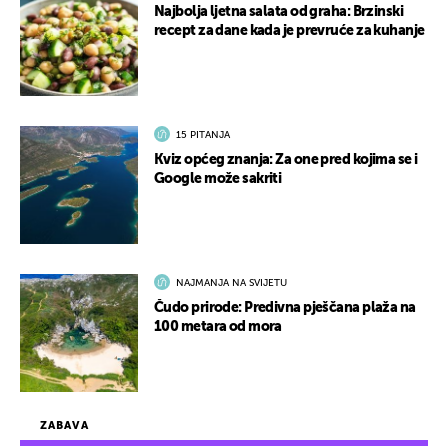
Najbolja ljetna salata od graha: Brzinski
recept za dane kada je prevruće za kuhanje
15 PITANJA
Kviz općeg znanja: Za one pred kojima se i
Google može sakriti
NAJMANJA NA SVIJETU
Čudo prirode: Predivna pješčana plaža na
100 metara od mora
ZABAVA