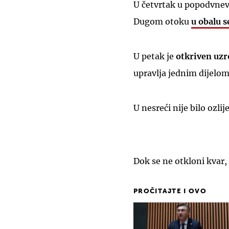
U četvrtak u popodvnev
Dugom otoku
u obalu s
U petak je
otkriven uzr
upravlja jednim dijelom 
U nesreći nije bilo ozlij
Dok se ne otkloni kvar, 
PROČITAJTE I OVO