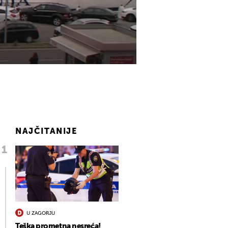
NAJČITANIJE
U ZAGORJU
Teška prometna nesreća!