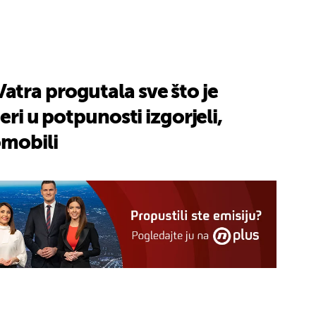
tra progutala sve što je
eri u potpunosti izgorjeli,
omobili