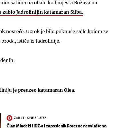
nim satima na obalu kod mjesta Božava na
e zabio Jadrolinijin katamaran Silba.
ok nesreće
. Uzrok je bilo puknuće sajle kojom se
broda, ističu iz Jadrolinije.
eđenih.
liniju je
preuzeo katamaran Olea.
ZAR I TI, SINE BRUTE?
Član Mladeži HDZ-a i zaposlenik Porezne neovlašteno