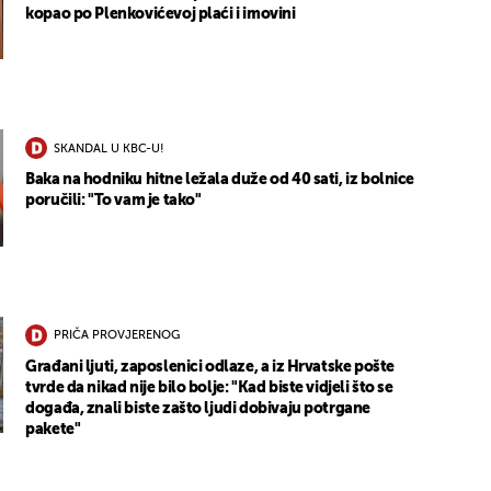
kopao po Plenkovićevoj plaći i imovini
SKANDAL U KBC-U!
Baka na hodniku hitne ležala duže od 40 sati, iz bolnice
UKLJUČITE NOTIFIKACIJE
poručili: "To vam je tako"
PRIČA PROVJERENOG
Građani ljuti, zaposlenici odlaze, a iz Hrvatske pošte
tvrde da nikad nije bilo bolje: "Kad biste vidjeli što se
događa, znali biste zašto ljudi dobivaju potrgane
pakete"