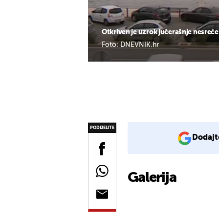
Otkriven je uzrok jučerašnje nesreće 
Foto: DNEVNIK.hr
PODIJELITE
Dodajt
Galerija