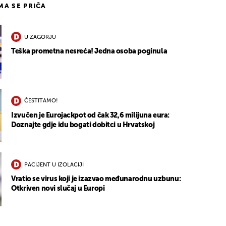
IMA SE PRIČA
U ZAGORJU
Teška prometna nesreća! Jedna osoba poginula
ČESTITAMO!
Izvučen je Eurojackpot od čak 32,6 milijuna eura:
Doznajte gdje idu bogati dobitci u Hrvatskoj
PACIJENT U IZOLACIJI
Vratio se virus koji je izazvao međunarodnu uzbunu:
Otkriven novi slučaj u Europi