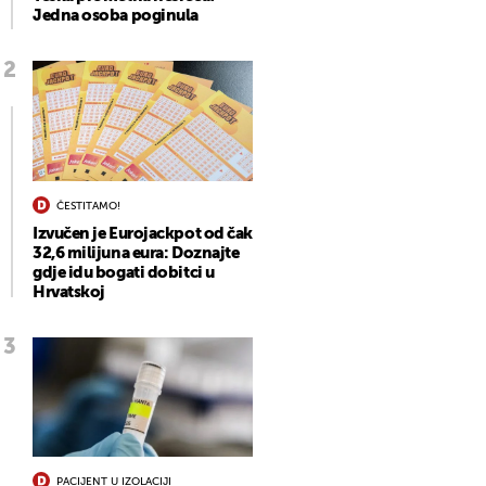
Jedna osoba poginula
ČESTITAMO!
Izvučen je Eurojackpot od čak
32,6 milijuna eura: Doznajte
gdje idu bogati dobitci u
Hrvatskoj
PACIJENT U IZOLACIJI