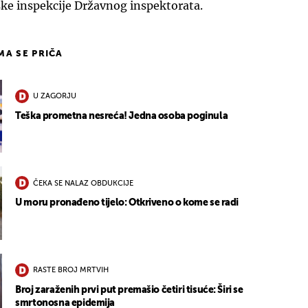
ske inspekcije Državnog inspektorata.
IMA SE PRIČA
U ZAGORJU
Teška prometna nesreća! Jedna osoba poginula
ČEKA SE NALAZ OBDUKCIJE
U moru pronađeno tijelo: Otkriveno o kome se radi
RASTE BROJ MRTVIH
Broj zaraženih prvi put premašio četiri tisuće: Širi se
smrtonosna epidemija