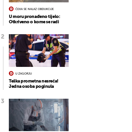
ČEKA SE NALAZ OBDUKCIJE
U moru pronađeno tijelo:
Otkriveno o kome se radi
U ZAGORJU
Teška prometna nesreća!
Jedna osoba poginula