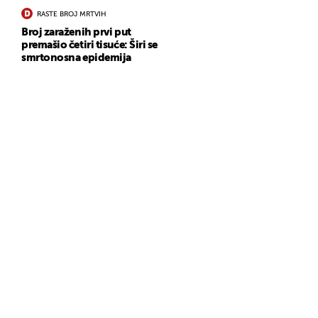
RASTE BROJ MRTVIH
Broj zaraženih prvi put
premašio četiri tisuće: Širi se
smrtonosna epidemija