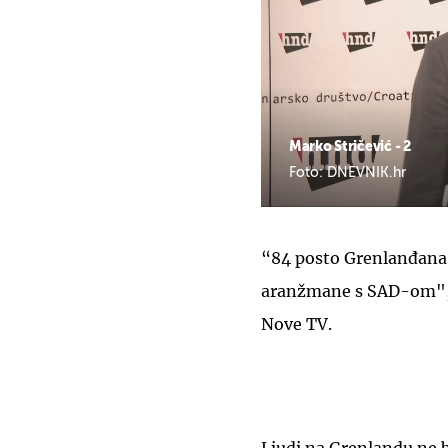
Marko Stričević - 2
Foto: DNEVNIK.hr
“84 posto Grenlanđana n
aranžmane s SAD-om",
Nove TV.
Ljudi na Grenlandu ne bi