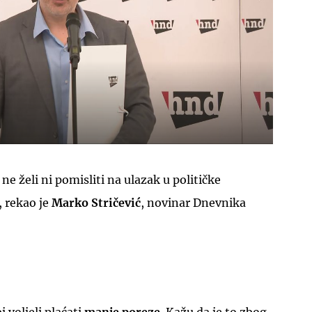
e želi ni pomisliti na ulazak u političke
 rekao je
Marko Stričević
, novinar Dnevnika
 voljeli plaćati
manje poreze
. Kažu da je to zbog