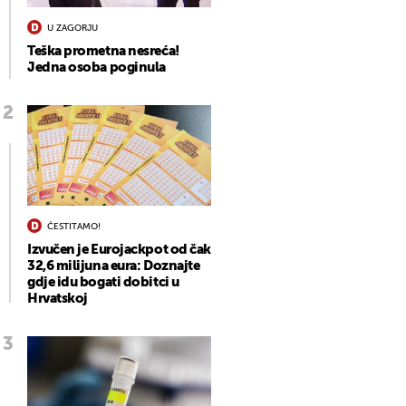
U ZAGORJU
Teška prometna nesreća!
Jedna osoba poginula
ČESTITAMO!
Izvučen je Eurojackpot od čak
32,6 milijuna eura: Doznajte
gdje idu bogati dobitci u
Hrvatskoj