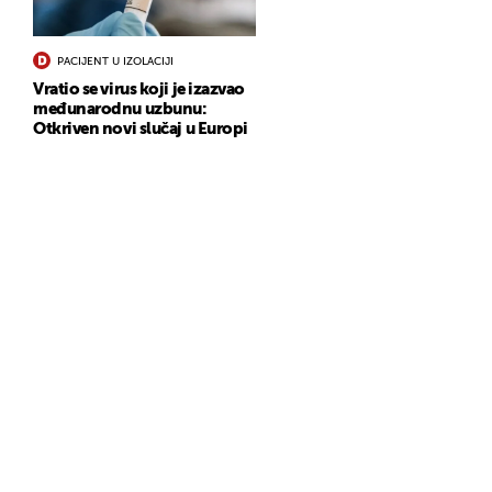
PACIJENT U IZOLACIJI
Vratio se virus koji je izazvao
međunarodnu uzbunu:
Otkriven novi slučaj u Europi