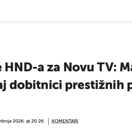
E VIJESTI
e HND-a za Novu TV: Ma
aj dobitnici prestižnih 
vibnja 2026. @ 20:26
KOMENTARI