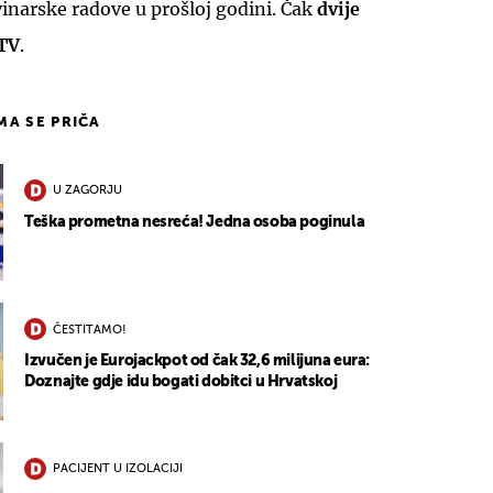
inarske radove u prošloj godini. Čak
dvije
TV
.
IMA SE PRIČA
U ZAGORJU
Teška prometna nesreća! Jedna osoba poginula
ČESTITAMO!
Izvučen je Eurojackpot od čak 32,6 milijuna eura:
Doznajte gdje idu bogati dobitci u Hrvatskoj
PACIJENT U IZOLACIJI