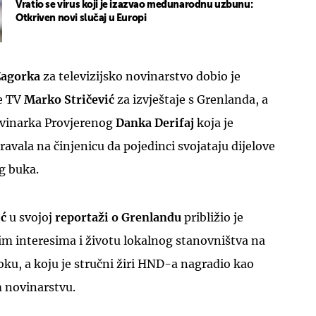
Vratio se virus koji je izazvao međunarodnu uzbunu:
Otkriven novi slučaj u Europi
Zagorka
za televizijsko novinarstvo dobio je
e TV
Marko Stričević
za izvještaje s Grenlanda, a
vinarka Provjerenog
Danka Derifaj
koja je
ravala na činjenicu da pojedinci svojataju dijelove
g buka.
ić
u svojoj
reportaži o Grenlandu
približio je
im interesima i životu lokalnog stanovništva na
ku, a koju je stručni žiri HND-a nagradio kao
m novinarstvu.