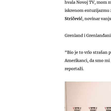
hvala Novoj TV, mom m
iskrenom entuzijazmu za
Stričević
, novinar vanj
Grenland i Grenlanđani 
“Bio je to vrlo strašan 
Amerikanci, da smo mi 
reportaži.