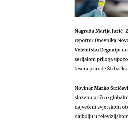
Nagradu Marija Jurić-
reporter Dnevnika Nov
Velebitsku Degeniju
no
serijalom priloga upozo
bisera prirode Štrbačko
Novinar
Marko Stričev
složenu priču o globaln
najvećem svjetskom oto
najbolju u televizijsko