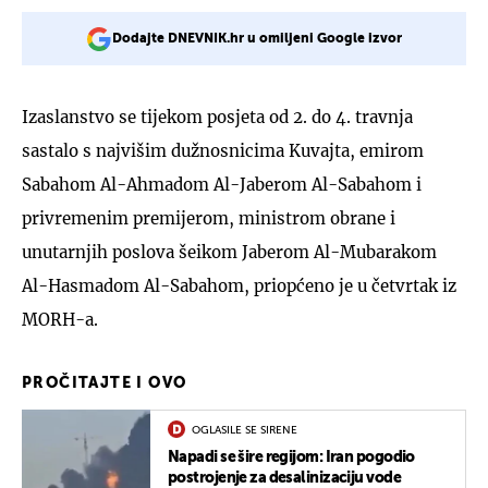
Dodajte DNEVNIK.hr u omiljeni Google izvor
Izaslanstvo se tijekom posjeta od 2. do 4. travnja
sastalo s najvišim dužnosnicima Kuvajta, emirom
Sabahom Al-Ahmadom Al-Jaberom Al-Sabahom i
privremenim premijerom, ministrom obrane i
unutarnjih poslova šeikom Jaberom Al-Mubarakom
Al-Hasmadom Al-Sabahom, priopćeno je u četvrtak iz
MORH-a.
PROČITAJTE I OVO
OGLASILE SE SIRENE
Napadi se šire regijom: Iran pogodio
postrojenje za desalinizaciju vode