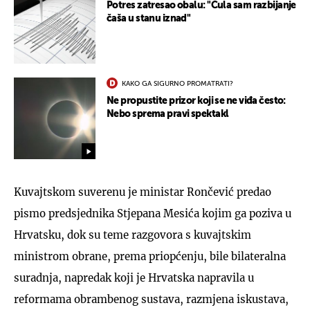
Potres zatresao obalu: "Čula sam razbijanje
čaša u stanu iznad"
KAKO GA SIGURNO PROMATRATI?
Ne propustite prizor koji se ne viđa često:
Nebo sprema pravi spektakl
Kuvajtskom suverenu je ministar Rončević predao
pismo predsjednika Stjepana Mesića kojim ga poziva u
Hrvatsku, dok su teme razgovora s kuvajtskim
ministrom obrane, prema priopćenju, bile bilateralna
suradnja, napredak koji je Hrvatska napravila u
reformama obrambenog sustava, razmjena iskustava,