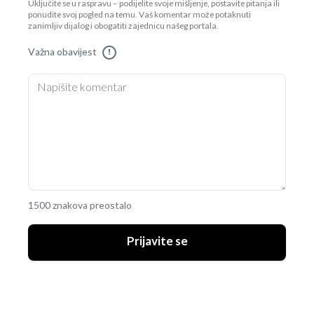
Uključite se u raspravu – podijelite svoje mišljenje, postavite pitanja ili
ponudite svoj pogled na temu. Vaš komentar može potaknuti
zanimljiv dijalog i obogatiti zajednicu našeg portala.
Važna obavijest
!
1500 znakova preostalo
Prijavite se