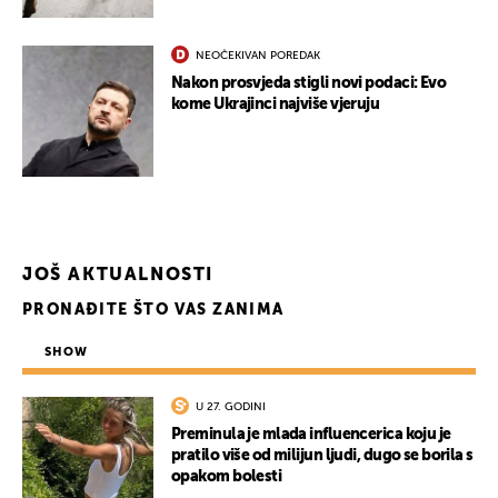
NEOČEKIVAN POREDAK
UKLJUČITE NOTIFIKACIJE
Nakon prosvjeda stigli novi podaci: Evo
kome Ukrajinci najviše vjeruju
JOŠ AKTUALNOSTI
PRONAĐITE ŠTO VAS ZANIMA
SHOW
U 27. GODINI
Preminula je mlada influencerica koju je
pratilo više od milijun ljudi, dugo se borila s
opakom bolesti