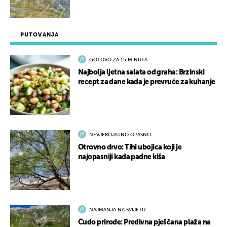
PUTOVANJA
GOTOVO ZA 15 MINUTA
Najbolja ljetna salata od graha: Brzinski
recept za dane kada je prevruće za kuhanje
NEVJEROJATNO OPASNO
Otrovno drvo: Tihi ubojica koji je
najopasniji kada padne kiša
NAJMANJA NA SVIJETU
Čudo prirode: Predivna pješčana plaža na