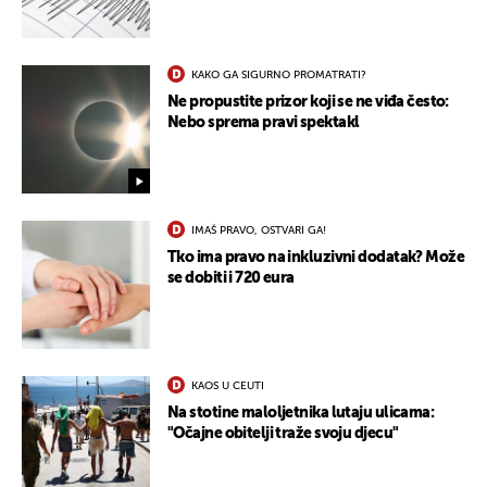
KAKO GA SIGURNO PROMATRATI?
Ne propustite prizor koji se ne viđa često:
Nebo sprema pravi spektakl
IMAŠ PRAVO, OSTVARI GA!
Tko ima pravo na inkluzivni dodatak? Može
se dobiti i 720 eura
KAOS U CEUTI
Na stotine maloljetnika lutaju ulicama:
"Očajne obitelji traže svoju djecu"