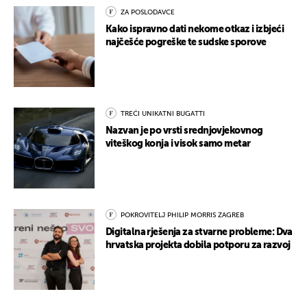
ZA POSLODAVCE
Kako ispravno dati nekome otkaz i izbjeći
najčešće pogreške te sudske sporove
TREĆI UNIKATNI BUGATTI
Nazvan je po vrsti srednjovjekovnog
viteškog konja i visok samo metar
POKROVITELJ PHILIP MORRIS ZAGREB
Digitalna rješenja za stvarne probleme: Dva
hrvatska projekta dobila potporu za razvoj