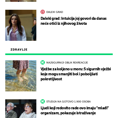
DALEKI GRAD
Daleki grad: Intuicija joj govori da danas
neće otići iz njihovog života
ZDRAVLJE
NAJSIGURNIJI OBLIK REKREACIJE
Vježbe za koljeno u moru: 5 sigurnih vježbi
koje mogu smanjiti bol i poboljšati
pokretljivost
STUDIJA NA GOTOVO 1.900 OSOBA
Ljudi koji redovito rade ovo imaju “mlađi”
organizam, pokazuje istraživanje