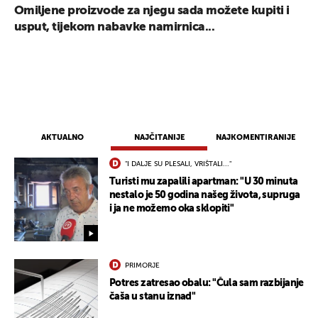
Omiljene proizvode za njegu sada možete kupiti i
usput, tijekom nabavke namirnica...
AKTUALNO
NAJČITANIJE
NAJKOMENTIRANIJE
"I DALJE SU PLESALI, VRIŠTALI..."
Turisti mu zapalili apartman: "U 30 minuta
nestalo je 50 godina našeg života, supruga
i ja ne možemo oka sklopiti"
PRIMORJE
Potres zatresao obalu: "Čula sam razbijanje
čaša u stanu iznad"