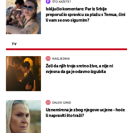
ŠTO KAŽETE?
Isključio komentare: Par iz Srbije
preporučio spravicu za plažu s Temua, čini
li vam se ovo sigurnim?
TV
NASLJEDNIK
Želi da njih troje sretno žive, a nije ni
svjesna da ga je odavno izgubila
DALEKI GRAD
Uznemirena je zbog njegove ucjene - hoće
li napraviti što traži?