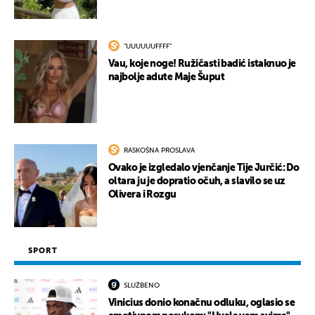
"UUUUUUFFFF"
Vau, koje noge! Ružičasti badić istaknuo je
najbolje adute Maje Šuput
RASKOŠNA PROSLAVA
Ovako je izgledalo vjenčanje Tije Jurčić: Do
oltara ju je dopratio očuh, a slavilo se uz
Olivera i Rozgu
SPORT
SLUŽBENO
Vinicius donio konačnu odluku, oglasio se