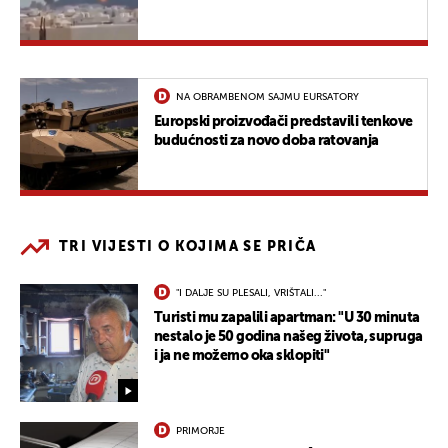
NA OBRAMBENOM SAJMU EURSATORY
Europski proizvođači predstavili tenkove
budućnosti za novo doba ratovanja
TRI VIJESTI O KOJIMA SE PRIČA
"I DALJE SU PLESALI, VRIŠTALI..."
Turisti mu zapalili apartman: "U 30 minuta
nestalo je 50 godina našeg života, supruga
i ja ne možemo oka sklopiti"
PRIMORJE