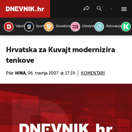
Vijesti
Sport
Showbizz
Lifestyle
Putovanja
PRETRAŽITE VIJESTI
Hrvatska za Kuvajt modernizira
tenkove
Piše
HINA,
06. travnja 2007. @ 17:19
KOMENTARI