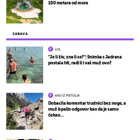
100 metara od mora
ZABAVA
LOL
"Je li živ, zna li se?": Snimka s Jadrana
postala hit, radi li i vaš muž ovo?
KAO IZ PIŠTOLJA
Dobacila komentar trudnici bez noge, a
muž ispalio odgovor kao da je samo
čekao…