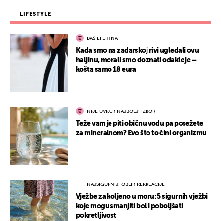
LIFESTYLE
BAŠ EFEKTNA
Kada smo na zadarskoj rivi ugledali ovu
haljinu, morali smo doznati odakle je –
košta samo 18 eura
NIJE UVIJEK NAJBOLJI IZBOR
Teže vam je piti običnu vodu pa posežete
za mineralnom? Evo što to čini organizmu
NAJSIGURNIJI OBLIK REKREACIJE
Vježbe za koljeno u moru: 5 sigurnih vježbi
koje mogu smanjiti bol i poboljšati
pokretljivost