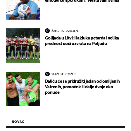
emotivnom porukom: "Hvala vam svima"
ŽALGIRIS RAZBIJEN
Golijada u Litvi: Hajduku petarda i velika
prednost uoči uzvrata na Poljudu
SLAŽE SE STOŽER
Daliću će se pridružiti jedan od omiljenih
Vatrenih, pomoćnici i dalje dvoje oko
ponude
NOVAC