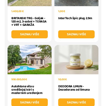
1.400,00 €
1,00 €
BRITANSKI TRG - Goljak -
InterTech špic plug 2.9m
120 m2, 3-sobni + TERASA
+ VRT + GARAŽA
SAZNAJ VIŠE
SAZNAJ VIŠE
950.000,00 €
10,00 €
Autohtona vila u
DEODORA LIMUN -
središnjoj Istri s
Dezodorans od limuna
modernim uređenjem
SAZNAJ VIŠE
SAZNAJ VIŠE