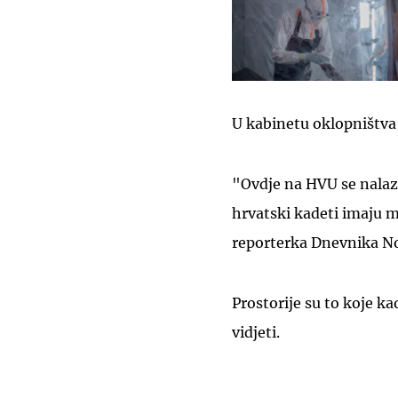
U kabinetu oklopništva 
"Ovdje na HVU se nalaze
hrvatski kadeti imaju m
reporterka Dnevnika N
Prostorije su to koje k
vidjeti.