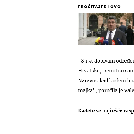
PROČITAJTE I OVO
"S 1.9. dobivam određe
Hrvatske, trenutno sam
Naravno kad budem imal
majka", poručila je Val
Kadete se najčešće rasp