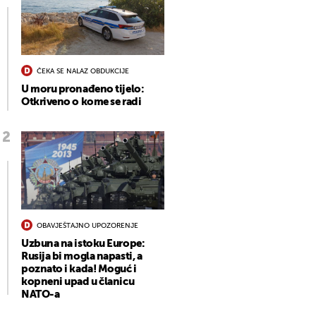
ČEKA SE NALAZ OBDUKCIJE
U moru pronađeno tijelo:
Otkriveno o kome se radi
OBAVJEŠTAJNO UPOZORENJE
Uzbuna na istoku Europe:
Rusija bi mogla napasti, a
poznato i kada! Moguć i
kopneni upad u članicu
NATO-a