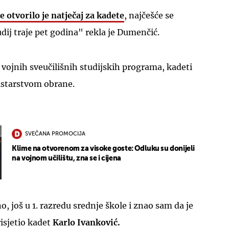
e otvorilo je natječaj za kadete
, najčešće se
udij traje pet godina" rekla je Dumenčić.
vojnih sveučilišnih studijskih programa, kadeti
istarstvom obrane.
UKLJUČITE NOTIFIKACIJE
SVEČANA PROMOCIJA
Klime na otvorenom za visoke goste: Odluku su donijeli
na vojnom učilištu, zna se i cijena
o, još u 1. razredu srednje škole i znao sam da je
risjetio kadet
Karlo Ivanković.