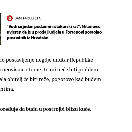
DANI FAKULTETA
"Vodi se jedan podzemni štakorski rat": Milanović
uvjeren da je u prodaji udjela u Fortenovi postojao
posrednik iz Hrvatske
no postavljenje negdje unutar Republike
 neovisna o tome, to mi neće biti problem.
a obitelj će biti teže, pogotovo kad budem
entina.
oređuje da budu u postrojbi blizu kuće.