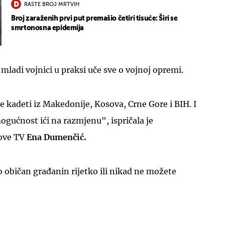
RASTE BROJ MRTVIH
Broj zaraženih prvi put premašio četiri tisuće: Širi se
smrtonosna epidemija
mladi vojnici u praksi uče sve o vojnoj opremi.
 kadeti iz Makedonije, Kosova, Crne Gore i BIH. I
ogućnost ići na razmjenu", ispričala je
ove TV
Ena Dumenčić.
ao običan građanin rijetko ili nikad ne možete