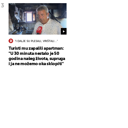
"I DALJE SU PLESALI, VRIŠTALI..."
Turisti mu zapalili apartman:
"U 30 minuta nestalo je 50
godina našeg života, supruga
i ja ne možemo oka sklopiti"