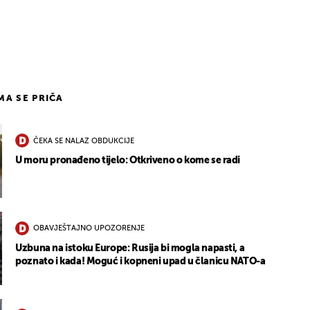
1
IMA SE PRIČA
ČEKA SE NALAZ OBDUKCIJE
U moru pronađeno tijelo: Otkriveno o kome se radi
OBAVJEŠTAJNO UPOZORENJE
Uzbuna na istoku Europe: Rusija bi mogla napasti, a
poznato i kada! Moguć i kopneni upad u članicu NATO-a