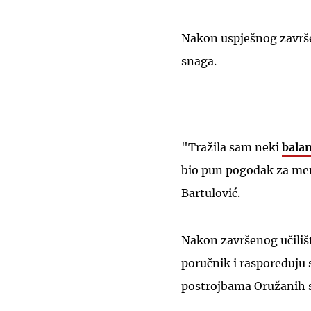
Nakon uspješnog završe
snaga.
"Tražila sam neki
balan
bio pun pogodak za men
Bartulović.
Nakon završenog učilišt
poručnik i raspoređuju 
postrojbama Oružanih 