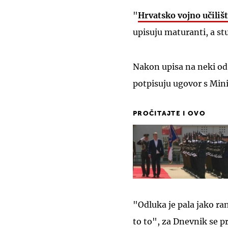
"
Hrvatsko vojno učilišt
upisuju maturanti, a st
Nakon upisa na neki od 
potpisuju ugovor s Min
PROČITAJTE I OVO
"Odluka je pala jako ran
to to", za Dnevnik se p