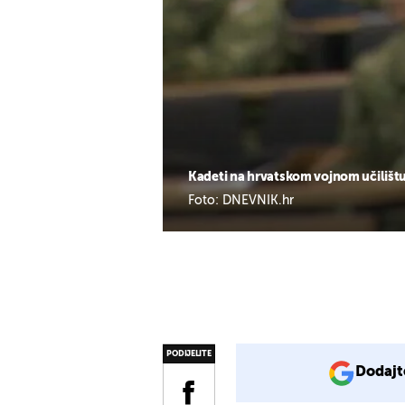
Kadeti na hrvatskom vojnom učilištu
Foto: DNEVNIK.hr
PODIJELITE
Dodajt