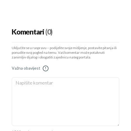
Komentari
(0)
Uključite se u raspravu – podijelite svoje mišljenje, postavite pitanja ili
ponudite svoj pogled na temu. Vaš komentar može potaknuti
zanimljiv dijalog i obogatiti zajednicu našeg portala.
Važna obavijest
!