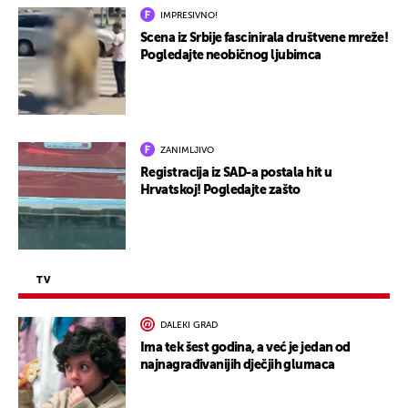
IMPRESIVNO!
Scena iz Srbije fascinirala društvene mreže!
Pogledajte neobičnog ljubimca
ZANIMLJIVO
Registracija iz SAD-a postala hit u
Hrvatskoj! Pogledajte zašto
TV
DALEKI GRAD
Ima tek šest godina, a već je jedan od
najnagrađivanijih dječjih glumaca