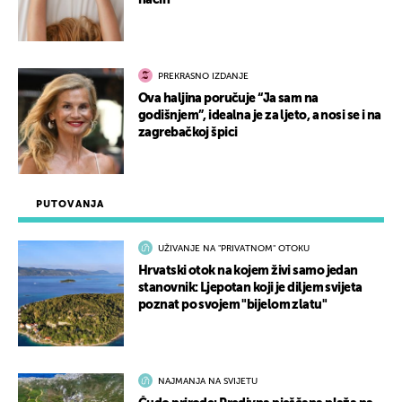
način
PREKRASNO IZDANJE
Ova haljina poručuje “Ja sam na
godišnjem”, idealna je za ljeto, a nosi se i na
zagrebačkoj špici
PUTOVANJA
UŽIVANJE NA "PRIVATNOM" OTOKU
Hrvatski otok na kojem živi samo jedan
stanovnik: Ljepotan koji je diljem svijeta
poznat po svojem "bijelom zlatu"
NAJMANJA NA SVIJETU