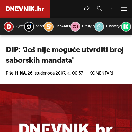
Vijesti
Sport
Showbizz
Lifestyle
Putovanja
PRETRAŽITE VIJESTI
DIP: 'Još nije moguće utvrditi broj
saborskih mandata'
Piše
HINA,
26. studenoga 2007. @ 00:57
KOMENTARI