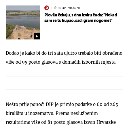
STIŽU NOVE VRUĆINE
Plovila čekaju, s dna izviru čuda: "Nekad
sam se tu kupao, sad igram nogomet"
Dodao je kako bi do tri sata ujutro trebalo biti obrađeno
više od 95 posto glasova s domaćih izbornih mjesta.
Nešto prije ponoći DIP je primio podatke o 60 od 265
birališta u inozemstvu. Prema neslužbenim
rezultatima više od 81 posto glasova izvan Hrvatske