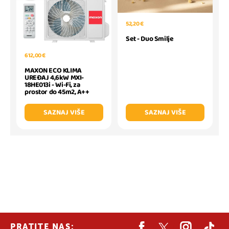
52,20 €
Set - Duo Smilje
612,00 €
MAXON ECO KLIMA
UREĐAJ 4,6kW MXI-
18HE013i - Wi-Fi, za
prostor do 45m2, A++
SAZNAJ VIŠE
SAZNAJ VIŠE
PRATITE NAS: