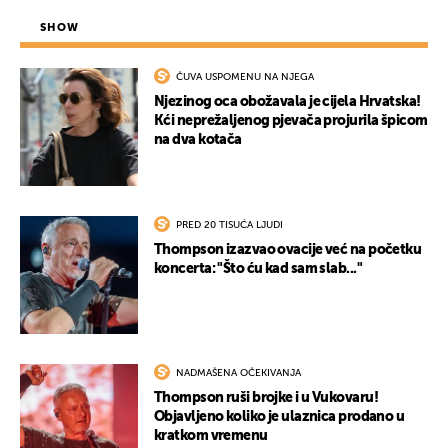
SHOW
ČUVA USPOMENU NA NJEGA
Njezinog oca obožavala je cijela Hrvatska!
Kći neprežaljenog pjevača projurila špicom
na dva kotača
PRED 20 TISUĆA LJUDI
Thompson izazvao ovacije već na početku
koncerta: "Što ću kad sam slab..."
NADMAŠENA OČEKIVANJA
Thompson ruši brojke i u Vukovaru!
Objavljeno koliko je ulaznica prodano u
kratkom vremenu