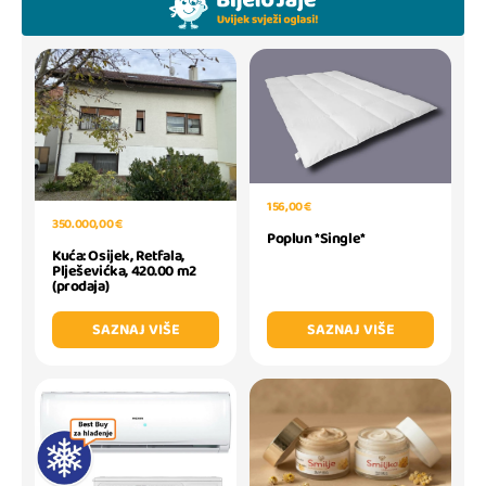
156,00 €
350.000,00 €
Poplun *Single*
Kuća: Osijek, Retfala,
Plješevićka, 420.00 m2
(prodaja)
SAZNAJ VIŠE
SAZNAJ VIŠE