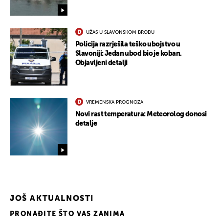
UŽAS U SLAVONSKOM BRODU
Policija razrješila teško ubojstvo u
Slavoniji: Jedan ubod bio je koban.
Objavljeni detalji
UKLJUČITE NOTIFIKACIJE
VREMENSKA PROGNOZA
Novi rast temperatura: Meteorolog donosi
detalje
JOŠ AKTUALNOSTI
PRONAĐITE ŠTO VAS ZANIMA