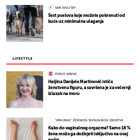
SAM SVOJ ŠEF
Šest poslova koje možete pokrenuti od
kuće uz minimalna ulaganja
LIFESTYLE
POPUT SIRENE
Haljina Danijele Martinović ističe
ženstvenu figuru, a savršena je za večernji
izlazak na moru
"VRHUNAC" ŽENSKOG SEKSUALNOG ISKUSTVA
Kako do vaginalnog orgazma? Samo 18 %
žena može ga doživjeti isključivo na ovaj