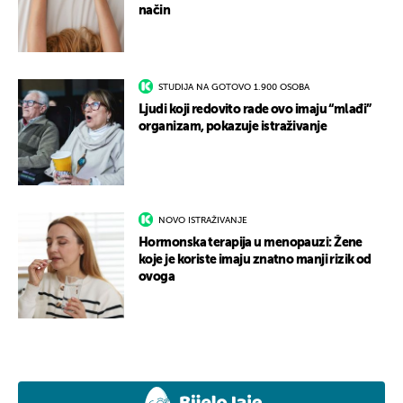
način
STUDIJA NA GOTOVO 1.900 OSOBA
Ljudi koji redovito rade ovo imaju “mlađi”
organizam, pokazuje istraživanje
NOVO ISTRAŽIVANJE
Hormonska terapija u menopauzi: Žene
koje je koriste imaju znatno manji rizik od
ovoga