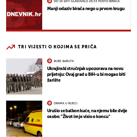
DO 16 SATI GLASOVALO 26,53 POSTO BIRAČA
Manji odaziv birača nego u prvom krugu
TRI VIJESTI O KOJIMA SE PRIČA
BURE BARUTA
Ukrajinski stručnjak upozorava na novu
prijetnju: Ovaj grad u BiH-u bi mogao biti
žarište
DRAMA U RIJECI
Urušio se balkon kuće, na njemu bile dvije
osobe: "Život im je visio o koncu"