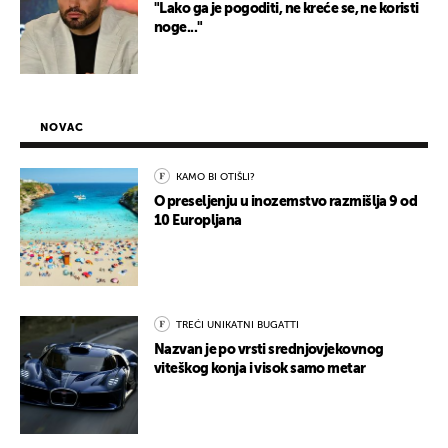
"Lako ga je pogoditi, ne kreće se, ne koristi
noge..."
NOVAC
KAMO BI OTIŠLI?
O preseljenju u inozemstvo razmišlja 9 od
10 Europljana
TREĆI UNIKATNI BUGATTI
Nazvan je po vrsti srednjovjekovnog
viteškog konja i visok samo metar