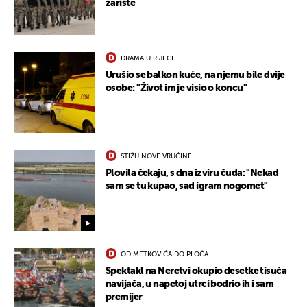
žarište
DRAMA U RIJECI
Urušio se balkon kuće, na njemu bile dvije
osobe: "Život im je visio o koncu"
STIŽU NOVE VRUĆINE
Plovila čekaju, s dna izviru čuda: "Nekad
sam se tu kupao, sad igram nogomet"
OD METKOVIĆA DO PLOČA
Spektakl na Neretvi okupio desetke tisuća
navijača, u napetoj utrci bodrio ih i sam
premijer