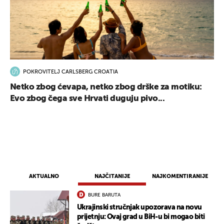
POKROVITELJ CARLSBERG CROATIA
Netko zbog ćevapa, netko zbog drške za motiku:
Evo zbog čega sve Hrvati duguju pivo...
AKTUALNO
NAJČITANIJE
NAJKOMENTIRANIJE
BURE BARUTA
Ukrajinski stručnjak upozorava na novu
prijetnju: Ovaj grad u BiH-u bi mogao biti