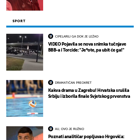
SPORT
CIPELARILI GA DOK JE LEŽAO
VIDEO Pojavila se nova snimka tučnjave
BBB-a i Torcide: "Je*ote, pa ubit će ga!"
DRAMATIČAN PREOKRET
Kakva drama u Zagrebu! Hrvatska srušila
Srbiju i izborila finale Svjetskog prvenstva
AU, OVO JE RUŽNO
Poznati analitičar popljuvao Hrgovića: