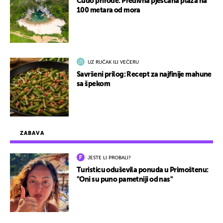
Čudo prirode: Predivna pješčana plaža na
100 metara od mora
UZ RUČAK ILI VEČERU
Savršeni prilog: Recept za najfinije mahune
sa špekom
ZABAVA
JESTE LI PROBALI?
Turisticu oduševila ponuda u Primoštenu:
"Oni su puno pametniji od nas"