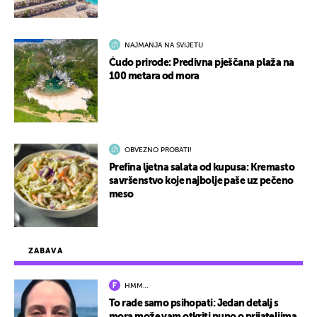
NAJMANJA NA SVIJETU
Čudo prirode: Predivna pješčana plaža na
100 metara od mora
OBVEZNO PROBATI!
Prefina ljetna salata od kupusa: Kremasto
savršenstvo koje najbolje paše uz pečeno
meso
ZABAVA
HMM…
To rade samo psihopati: Jedan detalj s