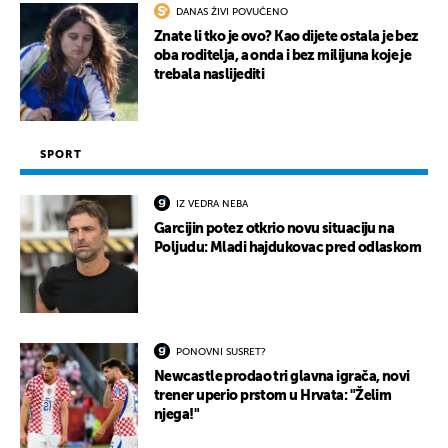
DANAS ŽIVI POVUČENO
Znate li tko je ovo? Kao dijete ostala je bez
oba roditelja, a onda i bez milijuna koje je
trebala naslijediti
SPORT
IZ VEDRA NEBA
Garcijin potez otkrio novu situaciju na
Poljudu: Mladi hajdukovac pred odlaskom
PONOVNI SUSRET?
Newcastle prodao tri glavna igrača, novi
trener uperio prstom u Hrvata: "Želim
njega!"