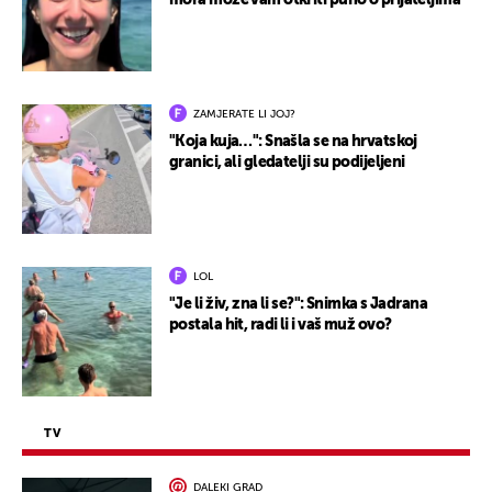
mora može vam otkriti puno o prijateljima
ZAMJERATE LI JOJ?
"Koja kuja…": Snašla se na hrvatskoj
granici, ali gledatelji su podijeljeni
LOL
"Je li živ, zna li se?": Snimka s Jadrana
postala hit, radi li i vaš muž ovo?
TV
DALEKI GRAD