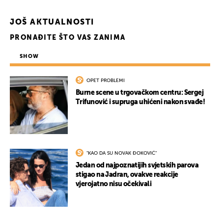
JOŠ AKTUALNOSTI
PRONAĐITE ŠTO VAS ZANIMA
SHOW
OPET PROBLEMI
Burne scene u trgovačkom centru: Sergej
Trifunović i supruga uhićeni nakon svađe!
"KAO DA SU NOVAK ĐOKOVIĆ"
Jedan od najpoznatijih svjetskih parova
stigao na Jadran, ovakve reakcije
vjerojatno nisu očekivali