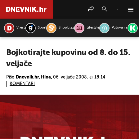
Vijesti
Sport
Showbizz
Lifestyle
Putovanja
PRETRAŽITE VIJESTI
Bojkotirajte kupovinu od 8. do 15.
veljače
Piše
Dnevnik.hr, Hina,
06. veljače 2008. @ 18:14
KOMENTARI