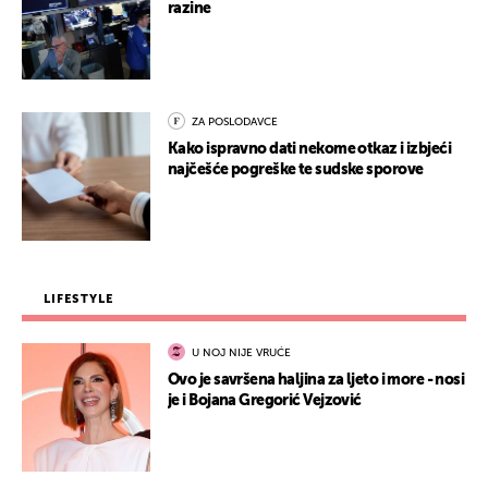
razine
ZA POSLODAVCE
Kako ispravno dati nekome otkaz i izbjeći
najčešće pogreške te sudske sporove
LIFESTYLE
U NOJ NIJE VRUĆE
Ovo je savršena haljina za ljeto i more - nosi
je i Bojana Gregorić Vejzović