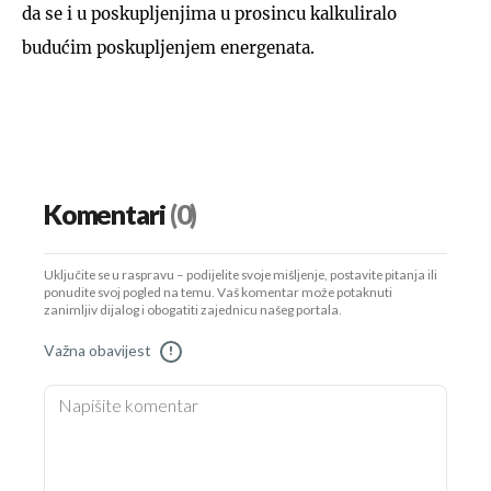
da se i u poskupljenjima u prosincu kalkuliralo
budućim poskupljenjem energenata.
Komentari
(0)
Uključite se u raspravu – podijelite svoje mišljenje, postavite pitanja ili
ponudite svoj pogled na temu. Vaš komentar može potaknuti
zanimljiv dijalog i obogatiti zajednicu našeg portala.
Važna obavijest
!