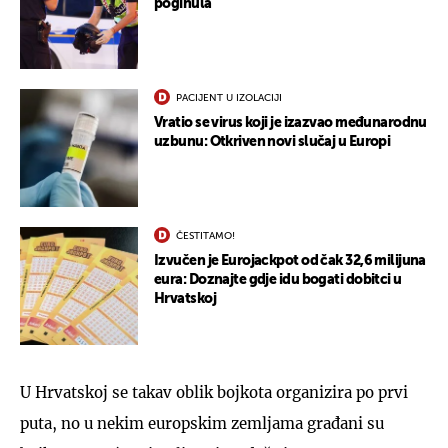
poginula
PACIJENT U IZOLACIJI
Vratio se virus koji je izazvao međunarodnu
uzbunu: Otkriven novi slučaj u Europi
ČESTITAMO!
Izvučen je Eurojackpot od čak 32,6 milijuna
eura: Doznajte gdje idu bogati dobitci u
Hrvatskoj
U Hrvatskoj se takav oblik bojkota organizira po prvi
puta, no u nekim europskim zemljama građani su