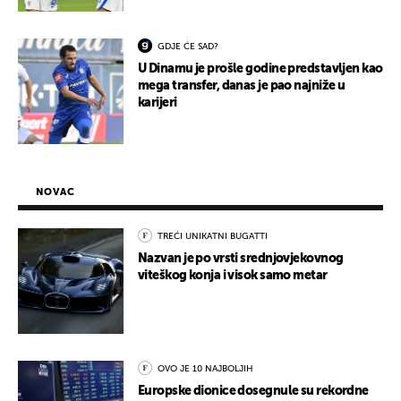
GDJE ĆE SAD?
U Dinamu je prošle godine predstavljen kao
mega transfer, danas je pao najniže u
karijeri
NOVAC
TREĆI UNIKATNI BUGATTI
Nazvan je po vrsti srednjovjekovnog
viteškog konja i visok samo metar
OVO JE 10 NAJBOLJIH
Europske dionice dosegnule su rekordne