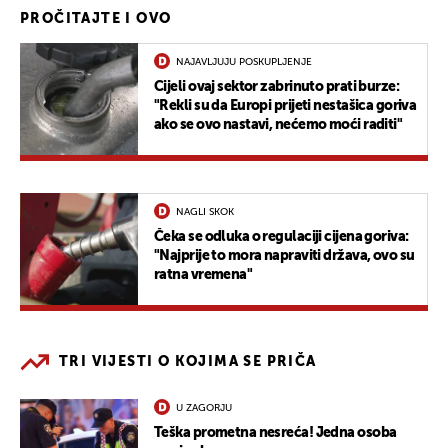
PROČITAJTE I OVO
NAJAVLJUJU POSKUPLJENJE
Cijeli ovaj sektor zabrinuto prati burze:
"Rekli su da Europi prijeti nestašica goriva
ako se ovo nastavi, nećemo moći raditi"
NAGLI SKOK
Čeka se odluka o regulaciji cijena goriva:
"Najprije to mora napraviti država, ovo su
ratna vremena"
TRI VIJESTI O KOJIMA SE PRIČA
U ZAGORJU
Teška prometna nesreća! Jedna osoba