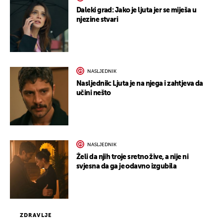
Daleki grad: Jako je ljuta jer se miješa u
njezine stvari
NASLJEDNIK
Nasljednik: Ljuta je na njega i zahtjeva da
učini nešto
NASLJEDNIK
Želi da njih troje sretno žive, a nije ni
svjesna da ga je odavno izgubila
ZDRAVLJE