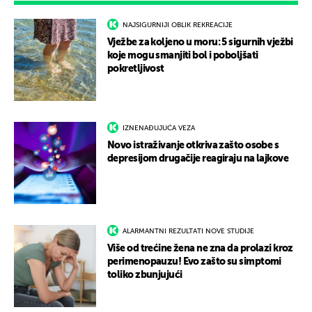
NAJSIGURNIJI OBLIK REKREACIJE
Vježbe za koljeno u moru: 5 sigurnih vježbi
koje mogu smanjiti bol i poboljšati
pokretljivost
IZNENAĐUJUĆA VEZA
Novo istraživanje otkriva zašto osobe s
depresijom drugačije reagiraju na lajkove
ALARMANTNI REZULTATI NOVE STUDIJE
Više od trećine žena ne zna da prolazi kroz
perimenopauzu! Evo zašto su simptomi
toliko zbunjujući