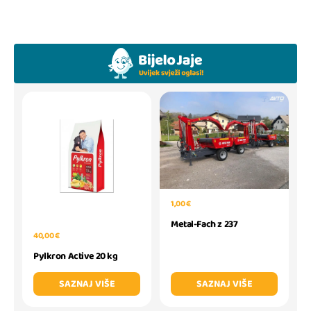
1,00 €
Metal-Fach z 237
40,00 €
Pylkron Active 20 kg
SAZNAJ VIŠE
SAZNAJ VIŠE