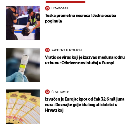
U ZAGORJU
Teška prometna nesreća! Jedna osoba
poginula
PACIJENT U IZOLACIJI
Vratio se virus koji je izazvao međunarodnu
uzbunu: Otkriven novi slučaj u Europi
UKLJUČITE NOTIFIKACIJE
ČESTITAMO!
Izvučen je Eurojackpot od čak 32,6 milijuna
eura: Doznajte gdje idu bogati dobitci u
Hrvatskoj