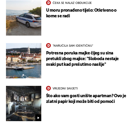
ČEKA SE NALAZ OBDUKCIJE
U moru pronađeno tijelo: Otkriveno o
kome se radi
"NARUČILA SAM IDENTIČNU"
Potresna poruka majke čijeg su sina
pretukli zbog majice: "Sloboda nestaje
svaki put kad prešutimo nasilje"
VRIJEDNI SAVJETI
Što ako vam gosti unište apartman? Ovo je
zlatni papir koji može biti od pomoći