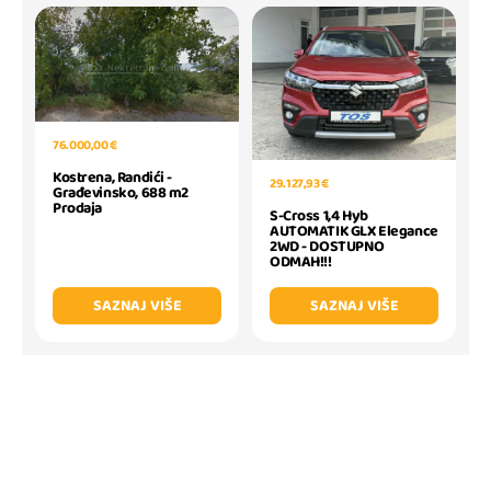
76.000,00 €
Kostrena, Randići -
29.127,93 €
Građevinsko, 688 m2
Prodaja
S-Cross 1,4 Hyb
AUTOMATIK GLX Elegance
2WD - DOSTUPNO
ODMAH!!!
SAZNAJ VIŠE
SAZNAJ VIŠE