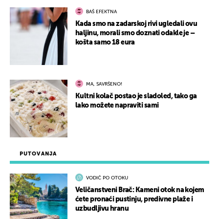
BAŠ EFEKTNA
Kada smo na zadarskoj rivi ugledali ovu
haljinu, morali smo doznati odakle je –
košta samo 18 eura
MA, SAVRŠENO!
Kultni kolač postao je sladoled, tako ga
lako možete napraviti sami
PUTOVANJA
VODIČ PO OTOKU
Veličanstveni Brač: Kameni otok na kojem
ćete pronaći pustinju, predivne plaže i
uzbudljivu hranu