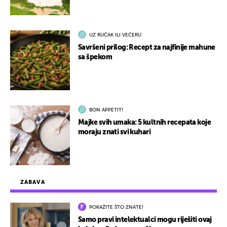
UZ RUČAK ILI VEČERU
Savršeni prilog: Recept za najfinije mahune
sa špekom
BON APPETIT!
Majke svih umaka: 5 kultnih recepata koje
moraju znati svi kuhari
ZABAVA
POKAŽITE ŠTO ZNATE!
Samo pravi intelektualci mogu riješiti ovaj