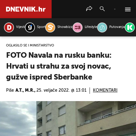
Vijesti
Sport
Showbizz
Lifestyle
Putovanja
PRETRAŽITE VIJESTI
OGLASILO SE I MINISTARSTVO
FOTO Navala na rusku banku:
Hrvati u strahu za svoj novac,
gužve ispred Sberbanke
Piše
A.T., M.R.,
25. veljače 2022. @ 13:01
KOMENTARI