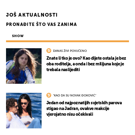
JOŠ AKTUALNOSTI
PRONAĐITE ŠTO VAS ZANIMA
SHOW
DANAS ŽIVI POVUČENO
Znate li tko je ovo? Kao dijete ostala je bez
oba roditelja, a onda i bez milijuna koje je
trebala naslijediti
"KAO DA SU NOVAK ĐOKOVIĆ"
Jedan od najpoznatijih svjetskih parova
stigao na Jadran, ovakve reakcije
vjerojatno nisu očekivali