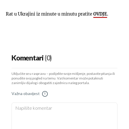
Rat u Ukrajini iz minute u minutu pratite
OVDJE
.
Komentari
(0)
Uključite se u raspravu – podijelite svoje mišljenje, postavite pitanja ili
ponudite svoj pogled na temu. Vaš komentar može potaknuti
zanimljiv dijalog i obogatiti zajednicu našeg portala.
Važna obavijest
!