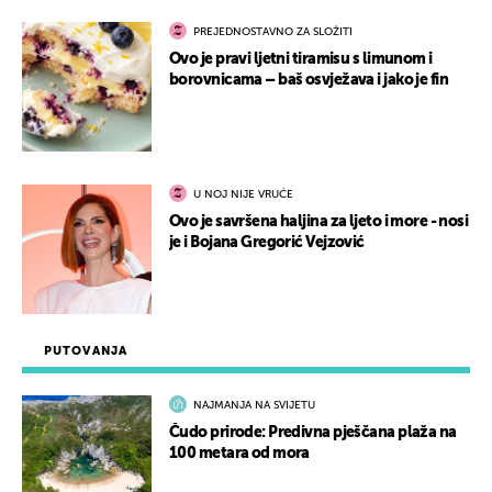
PREJEDNOSTAVNO ZA SLOŽITI
Ovo je pravi ljetni tiramisu s limunom i
borovnicama – baš osvježava i jako je fin
U NOJ NIJE VRUĆE
Ovo je savršena haljina za ljeto i more - nosi
je i Bojana Gregorić Vejzović
PUTOVANJA
NAJMANJA NA SVIJETU
Čudo prirode: Predivna pješčana plaža na
100 metara od mora