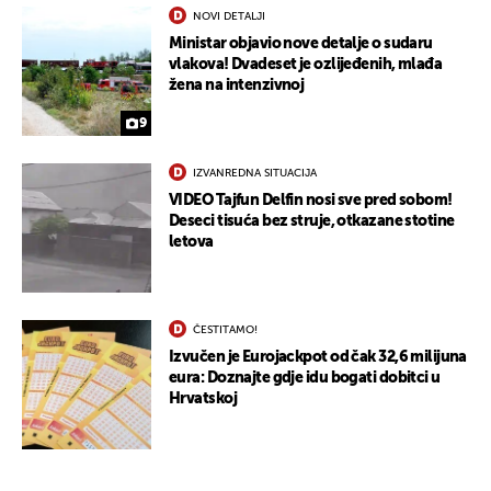
NOVI DETALJI
Ministar objavio nove detalje o sudaru
vlakova! Dvadeset je ozlijeđenih, mlađa
žena na intenzivnoj
9
IZVANREDNA SITUACIJA
UKLJUČITE NOTIFIKACIJE
VIDEO Tajfun Delfin nosi sve pred sobom!
Deseci tisuća bez struje, otkazane stotine
letova
ČESTITAMO!
Izvučen je Eurojackpot od čak 32,6 milijuna
eura: Doznajte gdje idu bogati dobitci u
Hrvatskoj