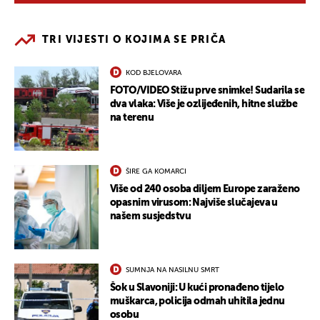
TRI VIJESTI O KOJIMA SE PRIČA
KOD BJELOVARA
FOTO/VIDEO Stižu prve snimke! Sudarila se
dva vlaka: Više je ozlijeđenih, hitne službe
na terenu
ŠIRE GA KOMARCI
Više od 240 osoba diljem Europe zaraženo
opasnim virusom: Najviše slučajeva u
našem susjedstvu
SUMNJA NA NASILNU SMRT
Šok u Slavoniji: U kući pronađeno tijelo
muškarca, policija odmah uhitila jednu
osobu