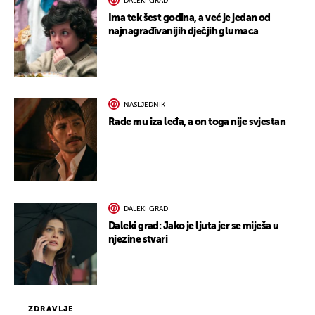
DALEKI GRAD
Ima tek šest godina, a već je jedan od
najnagrađivanijih dječjih glumaca
NASLJEDNIK
Rade mu iza leđa, a on toga nije svjestan
DALEKI GRAD
Daleki grad: Jako je ljuta jer se miješa u
njezine stvari
ZDRAVLJE