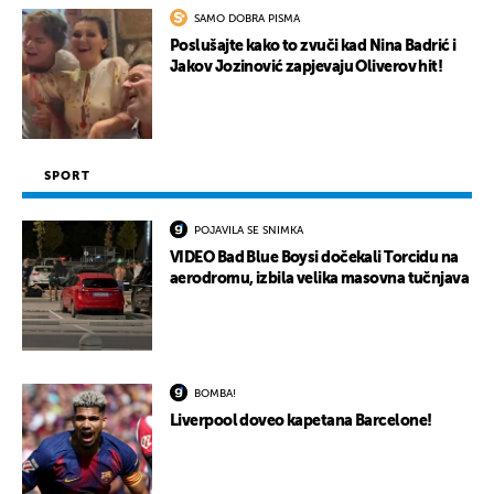
SAMO DOBRA PISMA
Poslušajte kako to zvuči kad Nina Badrić i
Jakov Jozinović zapjevaju Oliverov hit!
SPORT
POJAVILA SE SNIMKA
VIDEO Bad Blue Boysi dočekali Torcidu na
aerodromu, izbila velika masovna tučnjava
BOMBA!
Liverpool doveo kapetana Barcelone!