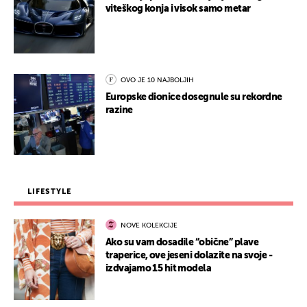
viteškog konja i visok samo metar
OVO JE 10 NAJBOLJIH
Europske dionice dosegnule su rekordne
razine
LIFESTYLE
NOVE KOLEKCIJE
Ako su vam dosadile “obične” plave
traperice, ove jeseni dolazite na svoje -
izdvajamo 15 hit modela