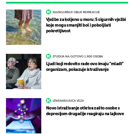
NAJSIGURNIJI OBLIK REKREACIJE
Vježbe za koljeno u moru: 5 sigurnih vježbi
koje mogu smanjiti bol i poboljšati
pokretljivost
STUDIJA NA GOTOVO 1.900 OSOBA
Ljudi koji redovito rade ovo imaju “mlađi”
organizam, pokazuje istraživanje
IZNENAĐUJUĆA VEZA
Novo istraživanje otkriva zašto osobe s
depresijom drugačije reagiraju na lajkove