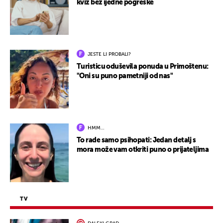
kviz bez ijedne pogreške
JESTE LI PROBALI?
Turisticu oduševila ponuda u Primoštenu:
"Oni su puno pametniji od nas"
HMM…
To rade samo psihopati: Jedan detalj s
mora može vam otkriti puno o prijateljima
TV