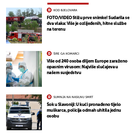
KOD BJELOVARA
FOTO/VIDEO Stižu prve snimke! Sudarila se
dva vlaka: Više je ozlijeđenih, hitne službe
na terenu
ŠIRE GA KOMARCI
Više od 240 osoba diljem Europe zaraženo
opasnim virusom: Najviše slučajeva u
našem susjedstvu
SUMNJA NA NASILNU SMRT
Šok u Slavoniji: U kući pronađeno tijelo
muškarca, policija odmah uhitila jednu
osobu