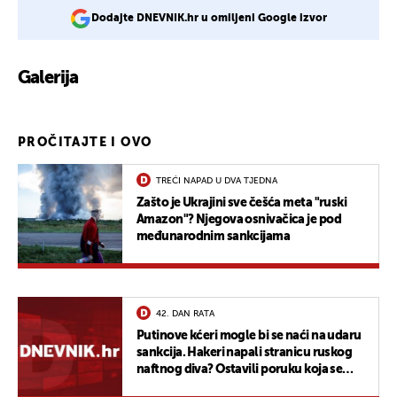
Dodajte DNEVNIK.hr u omiljeni Google izvor
Galerija
PROČITAJTE I OVO
TREĆI NAPAD U DVA TJEDNA
Zašto je Ukrajini sve češća meta "ruski
Amazon"? Njegova osnivačica je pod
međunarodnim sankcijama
42. DAN RATA
Putinove kćeri mogle bi se naći na udaru
sankcija. Hakeri napali stranicu ruskog
naftnog diva? Ostavili poruku koja se
ruskom predsjedniku neće svidjeti