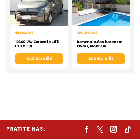
45.900,00 €
299.000,00 €
12609 VW Caravelle LIFE
Kamena kuća s bazenom
L2 2.0 TDI
115 m2, Motovun
SAZNAJ VIŠE
SAZNAJ VIŠE
PRATITE NAS: